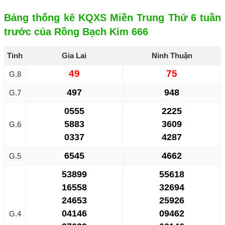
Bảng thống kê KQXS Miền Trung Thứ 6 tuần
trước của Rồng Bạch Kim 666
Tỉnh
Gia Lai
Ninh Thuận
49
75
G.8
497
948
G.7
0555
2225
5883
3609
G.6
0337
4287
6545
4662
G.5
53899
55618
16558
32694
24653
25926
04146
09462
G.4