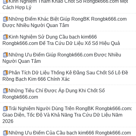
Kinh Nghiệm Tham Khảo Chốt Số Rongbk666.com Một
Cách Hợp Lý
Những Điểm Khác Biệt Giúp RongBK Rongbk666.com
Được Nhiều Người Quan Tâm
Kinh Nghiệm Sử Dụng Cầu bạch kim666
Rongbk666.com Để Tra Cứu Dữ Liệu Xổ Số Hiệu Quả
Những Ưu Điểm Giúp Rongbk666.com Được Nhiều
Người Quan Tâm
Phân Tích Dữ Liệu Thống Kê Đằng Sau Chốt Số Lô Đề
Rồng Bạch Kim 666 Chính Xác
Những Tiêu Chí Được Áp Dụng Khi Chốt Số
Rongbk666.com
Trải Nghiệm Người Dùng Trên RongBK Rongbk666.com:
Giao Diện, Tốc Độ Và Khả Năng Tra Cứu Dữ Liệu Năm
2026
Những Ưu Điểm Của Cầu bạch kim666 Rongbk666.com