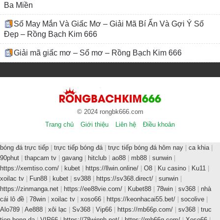
Ba Miền
Số May Mắn Và Giấc Mơ – Giải Mã Bí Ẩn Và Gợi Ý Số
Đẹp – Rồng Bạch Kim 666
Giải mã giấc mơ – Sổ mơ – Rồng Bạch Kim 666
© 2024 rongbk666.com
Trang chủ
Giới thiệu
Liên hệ
Điều khoản
bóng đá trực tiếp
|
trực tiếp bóng đá
|
trực tiếp bóng đá hôm nay
|
ca khia
|
90phut
|
thapcam tv
|
gavang
|
hitclub
|
ao88
|
mb88
|
sunwin
|
https://xemtiso.com/
|
kubet
|
https://llwin.online/
|
O8
|
Ku casino
|
Ku11
|
xoilac tv
|
Fun88
|
kubet
|
sv388
|
https://sv368.direct/
|
sunwin
|
https://zinmanga.net
|
https://ee88vie.com/
|
Kubet88
|
78win
|
sv368
|
nhà
cái lô đề
|
78win
|
xoilac tv
|
xoso66
|
https://keonhacai55.bet/
|
socolive
|
Alo789
|
Ae888
|
xôi lạc
|
Sv368
|
Vip66
|
https://mb66p.com/
|
sv368
|
truc
tiep bong da
|
VIP66
|
https://78winnh.net/
|
https://mb66q.com/
|
Xoso66
|