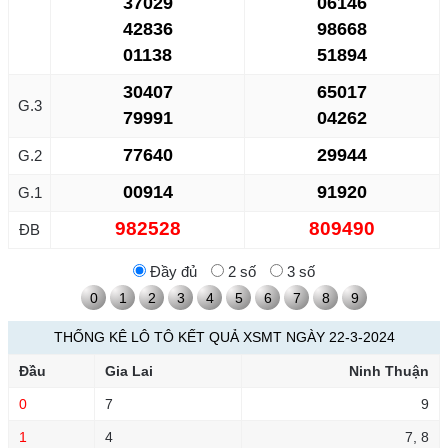
37029
06146
42836
98668
01138
51894
30407
65017
G.3
79991
04262
77640
29944
G.2
00914
91920
G.1
982528
809490
ĐB
Đầy đủ
2 số
3 số
0
1
2
3
4
5
6
7
8
9
THỐNG KÊ LÔ TÔ KẾT QUẢ XSMT NGÀY 22-3-2024
Đầu
Gia Lai
Ninh Thuận
0
7
9
1
4
7, 8