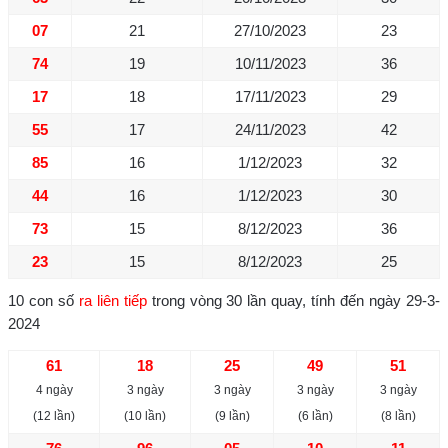
07
21
27/10/2023
23
74
19
10/11/2023
36
17
18
17/11/2023
29
55
17
24/11/2023
42
85
16
1/12/2023
32
44
16
1/12/2023
30
73
15
8/12/2023
36
23
15
8/12/2023
25
10 con số
ra liên tiếp
trong vòng 30 lần quay, tính đến ngày 29-3-
2024
61
18
25
49
51
4 ngày
3 ngày
3 ngày
3 ngày
3 ngày
(12 lần)
(10 lần)
(9 lần)
(6 lần)
(8 lần)