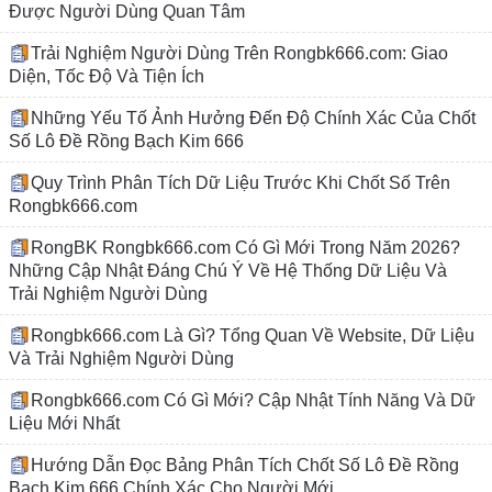
Được Người Dùng Quan Tâm
Trải Nghiệm Người Dùng Trên Rongbk666.com: Giao
Diện, Tốc Độ Và Tiện Ích
Những Yếu Tố Ảnh Hưởng Đến Độ Chính Xác Của Chốt
Số Lô Đề Rồng Bạch Kim 666
Quy Trình Phân Tích Dữ Liệu Trước Khi Chốt Số Trên
Rongbk666.com
RongBK Rongbk666.com Có Gì Mới Trong Năm 2026?
Những Cập Nhật Đáng Chú Ý Về Hệ Thống Dữ Liệu Và
Trải Nghiệm Người Dùng
Rongbk666.com Là Gì? Tổng Quan Về Website, Dữ Liệu
Và Trải Nghiệm Người Dùng
Rongbk666.com Có Gì Mới? Cập Nhật Tính Năng Và Dữ
Liệu Mới Nhất
Hướng Dẫn Đọc Bảng Phân Tích Chốt Số Lô Đề Rồng
Bạch Kim 666 Chính Xác Cho Người Mới