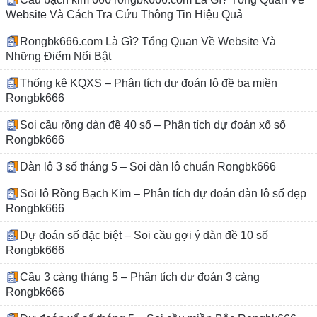
Website Và Cách Tra Cứu Thông Tin Hiệu Quả
Rongbk666.com Là Gì? Tổng Quan Về Website Và
Những Điểm Nổi Bật
Thống kê KQXS – Phân tích dự đoán lô đề ba miền
Rongbk666
Soi cầu rồng dàn đề 40 số – Phân tích dự đoán xổ số
Rongbk666
Dàn lô 3 số tháng 5 – Soi dàn lô chuẩn Rongbk666
Soi lô Rồng Bạch Kim – Phân tích dự đoán dàn lô số đẹp
Rongbk666
Dự đoán số đặc biệt – Soi cầu gợi ý dàn đề 10 số
Rongbk666
Cầu 3 càng tháng 5 – Phân tích dự đoán 3 càng
Rongbk666