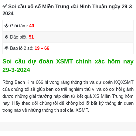
✅ Soi cầu xổ số Miền Trung đài Ninh Thuận ngày 29-3-
2024
🌟 Giải tám:
40
🌟 Đặc biệt:
51
🌟 Bao lô 2 số:
19 – 66
Soi cầu dự đoán XSMT chính xác hôm nay
29-3-2024
Rồng Bạch Kim 666 hi vọng rằng thông tin và dự đoán KQXSMT
của chúng tôi sẽ giúp bạn có trải nghiệm thú vị và có cơ hội giành
được những giải thưởng hấp dẫn từ kết quả XS Miền Trung hôm
nay. Hãy theo dõi chúng tôi để không bỏ lỡ bất kỳ thông tin quan
trọng nào về những thông tin soi cầu XSMT.