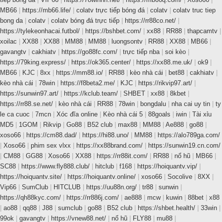
MB66
|
https://mb66.life/
|
colatv trực tiếp bóng đá
|
colatv
|
colatv truc tiep
bong da
|
colatv
|
colatv bóng đá trực tiếp
|
https://rr88co.net/
|
https://tylekeonhacai.futbol/
|
https://bshbet.com/
|
xx88
|
RR88
|
thapcamtv
|
xoilac
|
XX88
|
XX88
|
MM88
|
MM88
|
luongsontv
|
RR88
|
XX88
|
MB66
|
gavangtv
|
cakhiatv
|
https://go88fc.com/
|
trực tiếp nba
|
soi kèo
|
https://79king.express/
|
https://ok365.center/
|
https://xx88.me.uk/
|
ok9
|
MB66
|
KJC
|
8xx
|
https://mm88.io/
|
RR88
|
kèo nhà cái
|
bet88
|
cakhiatv
|
kèo nhà cái
|
78win
|
https://f8beta2.me/
|
KJC
|
https://rikvip97.art/
|
https://sunwin97.art/
|
https://kclub.team/
|
SHBET
|
xx88
|
8kbet
|
https://rr88.se.net/
|
kèo nhà cái
|
RR88
|
78win
|
bongdalu
|
nha cai uy tin
|
ty
le ca cuoc
|
7mcn
|
Xóc đĩa online
|
Kèo nhà cái 5
|
88goals
|
iwin
|
Tài xỉu
MD5
|
1GOM
|
Rikvip
|
Go88
|
B52 club
|
max88
|
MM88
|
Ae888
|
go88
|
xoso66
|
https://cm88.dad/
|
https://hi88.uno/
|
MM88
|
https://alo789ga.com/
|
Xoso66
|
phim sex vlxx
|
https://xx88brand.com/
|
https://sunwin19.cn.com/
|
CM88
|
GG88
|
Xoso66
|
XX88
|
https://rr88it.com/
|
RR88
|
nổ hũ
|
MB66
|
SC88
|
https://www.fly888.club/
|
hitclub
|
f168
|
https://hoiquantv.vip/
|
https://hoiquantv.site/
|
https://hoiquantv.online/
|
xoso66
|
Socolive
|
8XX
|
Vip66
|
SumClub
|
HITCLUB
|
https://uu88n.org/
|
tr88
|
sunwin
|
https://qh88kyc.com/
|
https://rr886j.com/
|
ae888
|
mcw
|
kuwin
|
88bet
|
x88
|
ao88
|
qq88
|
J88
|
sumclub
|
go88
|
B52 club
|
https://shbet.health/
|
33win
|
99ok
|
gavangtv
|
https://vnew88.net/
|
nổ hũ
|
FLY88
|
mu88
|