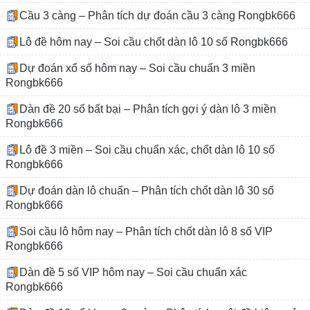
Cầu 3 càng – Phân tích dự đoán cầu 3 càng Rongbk666
Lô đề hôm nay – Soi cầu chốt dàn lô 10 số Rongbk666
Dự đoán xổ số hôm nay – Soi cầu chuẩn 3 miền
Rongbk666
Dàn đề 20 số bất bại – Phân tích gợi ý dàn lô 3 miền
Rongbk666
Lô đề 3 miền – Soi cầu chuẩn xác, chốt dàn lô 10 số
Rongbk666
Dự đoán dàn lô chuẩn – Phân tích chốt dàn lô 30 số
Rongbk666
Soi cầu lô hôm nay – Phân tích chốt dàn lô 8 số VIP
Rongbk666
Dàn đề 5 số VIP hôm nay – Soi cầu chuẩn xác
Rongbk666