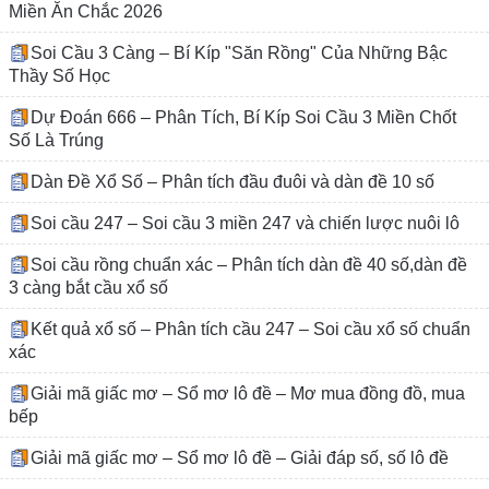
Miền Ăn Chắc 2026
Soi Cầu 3 Càng – Bí Kíp "Săn Rồng" Của Những Bậc
Thầy Số Học
Dự Đoán 666 – Phân Tích, Bí Kíp Soi Cầu 3 Miền Chốt
Số Là Trúng
Dàn Đề Xổ Số – Phân tích đầu đuôi và dàn đề 10 số
Soi cầu 247 – Soi cầu 3 miền 247 và chiến lược nuôi lô
Soi cầu rồng chuẩn xác – Phân tích dàn đề 40 số,dàn đề
3 càng bắt cầu xổ số
Kết quả xổ số – Phân tích cầu 247 – Soi cầu xổ số chuẩn
xác
Giải mã giấc mơ – Sổ mơ lô đề – Mơ mua đồng đồ, mua
bếp
Giải mã giấc mơ – Sổ mơ lô đề – Giải đáp số, số lô đề