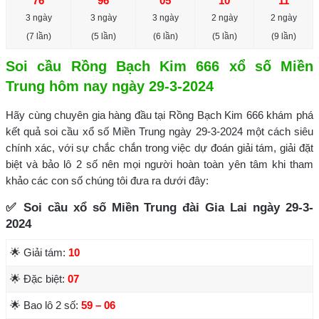
76
96
05
10
11
3 ngày
3 ngày
3 ngày
2 ngày
2 ngày
(7 lần)
(5 lần)
(6 lần)
(5 lần)
(9 lần)
Soi cầu Rồng Bạch Kim 666 xổ số Miền
Trung hôm nay ngày 29-3-2024
Hãy cùng chuyên gia hàng đầu tại Rồng Bạch Kim 666 khám phá
kết quả soi cầu xổ số Miền Trung ngày 29-3-2024 một cách siêu
chính xác, với sự chắc chắn trong việc dự đoán giải tám, giải đặt
biệt và bảo lô 2 số nên mọi người hoàn toàn yên tâm khi tham
khảo các con số chúng tôi đưa ra dưới đây:
✅ Soi cầu xổ số Miền Trung đài Gia Lai ngày 29-3-
2024
🌟 Giải tám:
10
🌟 Đặc biệt:
07
🌟 Bao lô 2 số:
59 – 06