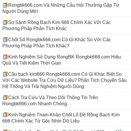
Rongbk666.com Và Những Câu Hỏi Thường Gặp Từ
Người Dùng Mới
So Sánh Rồng Bạch Kim 666 Chính Xác Với Các
Phương Pháp Phân Tích Khác
Chốt Số Rongbk666.com Có Gì Khác So Với Các
Phương Pháp Phân Tích Khác?
Kinh Nghiệm Sử Dụng RongBK Rongbk666.com Hiệu
Quả Và Tiết Kiệm Thời Gian
Cầu bạch kim666 Rongbk666.com Có Gì Khác Biệt So
Với Các Website Tra Cứu Dữ Liệu? Phân Tích Chuyên Sâu
Hệ Thống Và Trải Nghiệm Người Dùng
Cách Tra Cứu Và Theo Dõi Thông Tin Trên
Rongbk666.com Nhanh Chóng
Kinh Nghiệm Tham Khảo Chốt Lô Đề Rồng Bạch Kim
666 Chính Xác Từ Góc Nhìn Dữ Liệu