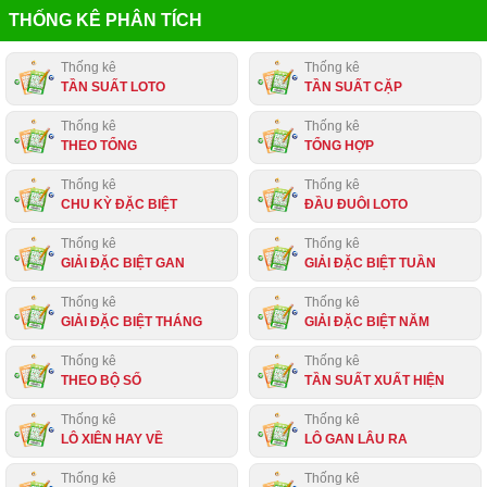
THỐNG KÊ PHÂN TÍCH
Thống kê
Thống kê
TẦN SUẤT LOTO
TẦN SUẤT CẶP
Thống kê
Thống kê
THEO TỔNG
TỔNG HỢP
Thống kê
Thống kê
CHU KỲ ĐẶC BIỆT
ĐẦU ĐUÔI LOTO
Thống kê
Thống kê
GIẢI ĐẶC BIỆT GAN
GIẢI ĐẶC BIỆT TUẦN
Thống kê
Thống kê
GIẢI ĐẶC BIỆT THÁNG
GIẢI ĐẶC BIỆT NĂM
Thống kê
Thống kê
THEO BỘ SỐ
TẦN SUẤT XUẤT HIỆN
Thống kê
Thống kê
LÔ XIÊN HAY VỀ
LÔ GAN LÂU RA
Thống kê
Thống kê