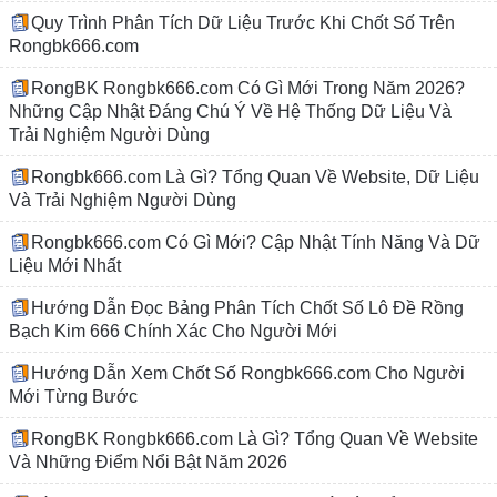
Quy Trình Phân Tích Dữ Liệu Trước Khi Chốt Số Trên
Rongbk666.com
RongBK Rongbk666.com Có Gì Mới Trong Năm 2026?
Những Cập Nhật Đáng Chú Ý Về Hệ Thống Dữ Liệu Và
Trải Nghiệm Người Dùng
Rongbk666.com Là Gì? Tổng Quan Về Website, Dữ Liệu
Và Trải Nghiệm Người Dùng
Rongbk666.com Có Gì Mới? Cập Nhật Tính Năng Và Dữ
Liệu Mới Nhất
Hướng Dẫn Đọc Bảng Phân Tích Chốt Số Lô Đề Rồng
Bạch Kim 666 Chính Xác Cho Người Mới
Hướng Dẫn Xem Chốt Số Rongbk666.com Cho Người
Mới Từng Bước
RongBK Rongbk666.com Là Gì? Tổng Quan Về Website
Và Những Điểm Nổi Bật Năm 2026