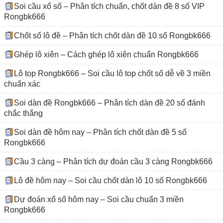
Soi cầu xổ số – Phân tích chuẩn, chốt dàn đề 8 số VIP
Rongbk666
Chốt số lô đề – Phân tích chốt dàn đề 10 số Rongbk666
Ghép lô xiên – Cách ghép lô xiên chuẩn Rongbk666
Lô top Rongbk666 – Soi cầu lô top chốt số dễ về 3 miền
chuẩn xác
Soi dàn đề Rongbk666 – Phân tích dàn đề 20 số đánh
chắc thắng
Soi dàn đề hôm nay – Phân tích chốt dàn đề 5 số
Rongbk666
Cầu 3 càng – Phân tích dự đoán cầu 3 càng Rongbk666
Lô đề hôm nay – Soi cầu chốt dàn lô 10 số Rongbk666
Dự đoán xổ số hôm nay – Soi cầu chuẩn 3 miền
Rongbk666