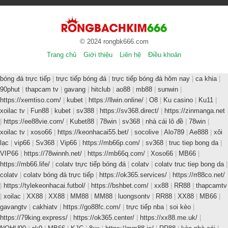
© 2024 rongbk666.com
Trang chủ
Giới thiệu
Liên hệ
Điều khoản
bóng đá trực tiếp
|
trực tiếp bóng đá
|
trực tiếp bóng đá hôm nay
|
ca khia
|
90phut
|
thapcam tv
|
gavang
|
hitclub
|
ao88
|
mb88
|
sunwin
|
https://xemtiso.com/
|
kubet
|
https://llwin.online/
|
O8
|
Ku casino
|
Ku11
|
xoilac tv
|
Fun88
|
kubet
|
sv388
|
https://sv368.direct/
|
https://zinmanga.net
|
https://ee88vie.com/
|
Kubet88
|
78win
|
sv368
|
nhà cái lô đề
|
78win
|
xoilac tv
|
xoso66
|
https://keonhacai55.bet/
|
socolive
|
Alo789
|
Ae888
|
xôi
lạc
|
vip66
|
Sv368
|
Vip66
|
https://mb66p.com/
|
sv368
|
truc tiep bong da
|
VIP66
|
https://78winnh.net/
|
https://mb66q.com/
|
Xoso66
|
MB66
|
https://mb66.life/
|
colatv trực tiếp bóng đá
|
colatv
|
colatv truc tiep bong da
|
colatv
|
colatv bóng đá trực tiếp
|
https://ok365.services/
|
https://rr88co.net/
|
https://tylekeonhacai.futbol/
|
https://bshbet.com/
|
xx88
|
RR88
|
thapcamtv
|
xoilac
|
XX88
|
XX88
|
MM88
|
MM88
|
luongsontv
|
RR88
|
XX88
|
MB66
|
gavangtv
|
cakhiatv
|
https://go88fc.com/
|
trực tiếp nba
|
soi kèo
|
https://79king.express/
|
https://ok365.center/
|
https://xx88.me.uk/
|