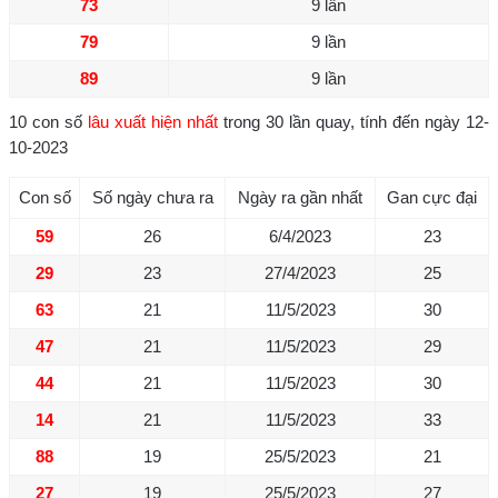
73
9 lần
79
9 lần
89
9 lần
10 con số
lâu xuất hiện nhất
trong 30 lần quay, tính đến ngày 12-
10-2023
Con số
Số ngày chưa ra
Ngày ra gần nhất
Gan cực đại
59
26
6/4/2023
23
29
23
27/4/2023
25
63
21
11/5/2023
30
47
21
11/5/2023
29
44
21
11/5/2023
30
14
21
11/5/2023
33
88
19
25/5/2023
21
27
19
25/5/2023
27