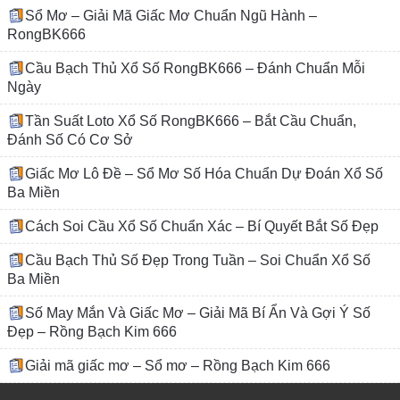
Sổ Mơ – Giải Mã Giấc Mơ Chuẩn Ngũ Hành –
RongBK666
Cầu Bạch Thủ Xổ Số RongBK666 – Đánh Chuẩn Mỗi
Ngày
Tần Suất Loto Xổ Số RongBK666 – Bắt Cầu Chuẩn,
Đánh Số Có Cơ Sở
Giấc Mơ Lô Đề – Sổ Mơ Số Hóa Chuẩn Dự Đoán Xổ Số
Ba Miền
Cách Soi Cầu Xổ Số Chuẩn Xác – Bí Quyết Bắt Số Đẹp
Cầu Bạch Thủ Số Đẹp Trong Tuần – Soi Chuẩn Xổ Số
Ba Miền
Số May Mắn Và Giấc Mơ – Giải Mã Bí Ẩn Và Gợi Ý Số
Đẹp – Rồng Bạch Kim 666
Giải mã giấc mơ – Sổ mơ – Rồng Bạch Kim 666