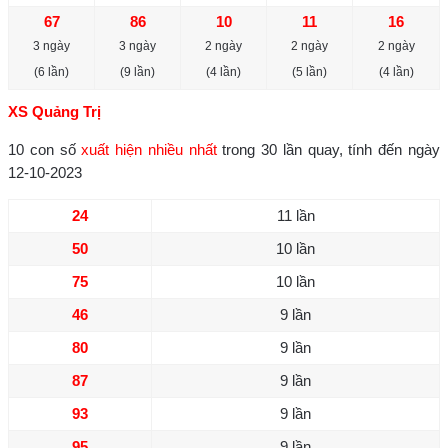
67
86
10
11
16
3 ngày
3 ngày
2 ngày
2 ngày
2 ngày
(6 lần)
(9 lần)
(4 lần)
(5 lần)
(4 lần)
XS Quảng Trị
10 con số
xuất hiện nhiều nhất
trong 30 lần quay, tính đến ngày
12-10-2023
24
11 lần
50
10 lần
75
10 lần
46
9 lần
80
9 lần
87
9 lần
93
9 lần
95
9 lần