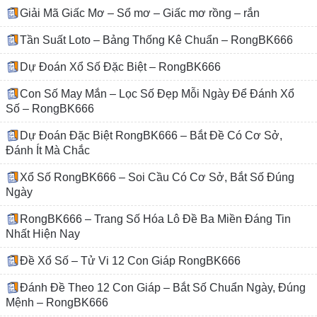
Giải Mã Giấc Mơ – Sổ mơ – Giấc mơ rồng – rắn
Tần Suất Loto – Bảng Thống Kê Chuẩn – RongBK666
Dự Đoán Xổ Số Đặc Biệt – RongBK666
Con Số May Mắn – Lọc Số Đẹp Mỗi Ngày Để Đánh Xổ
Số – RongBK666
Dự Đoán Đặc Biệt RongBK666 – Bắt Đề Có Cơ Sở,
Đánh Ít Mà Chắc
Xổ Số RongBK666 – Soi Cầu Có Cơ Sở, Bắt Số Đúng
Ngày
RongBK666 – Trang Số Hóa Lô Đề Ba Miền Đáng Tin
Nhất Hiện Nay
Đề Xổ Số – Tử Vi 12 Con Giáp RongBK666
Đánh Đề Theo 12 Con Giáp – Bắt Số Chuẩn Ngày, Đúng
Mệnh – RongBK666