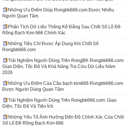
Những Ưu Điểm Giúp Rongbk666.com Được Nhiều
Người Quan Tâm
Phân Tích Dữ Liệu Thống Kê Đằng Sau Chốt Số Lô Đề
Rồng Bạch Kim 666 Chính Xác
Những Tiêu Chí Được Áp Dụng Khi Chốt Số
Rongbk666.com
Trải Nghiệm Người Dùng Trên RongBK Rongbk666.com:
Giao Diện, Tốc Độ Và Khả Năng Tra Cứu Dữ Liệu Năm
2026
Những Ưu Điểm Của Cầu bạch kim666 Rongbk666.com
Được Người Dùng Quan Tâm
Trải Nghiệm Người Dùng Trên Rongbk666.com: Giao
Diện, Tốc Độ Và Tiện Ích
Những Yếu Tố Ảnh Hưởng Đến Độ Chính Xác Của Chốt
Số Lô Đề Rồng Bạch Kim 666