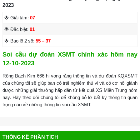
2023
🌟 Giải tám:
07
🌟 Đặc biệt:
01
🌟 Bao lô 2 số:
55 – 37
Soi cầu dự đoán XSMT chính xác hôm nay
12-10-2023
Rồng Bạch Kim 666 hi vọng rằng thông tin và dự đoán KQXSMT
của chúng tôi sẽ giúp bạn có trải nghiệm thú vị và có cơ hội giành
được những giải thưởng hấp dẫn từ kết quả XS Miền Trung hôm
nay. Hãy theo dõi chúng tôi để không bỏ lỡ bất kỳ thông tin quan
trọng nào về những thông tin soi cầu XSMT.
THỐNG KÊ PHÂN TÍCH