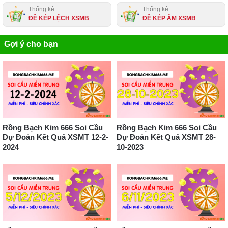
Thống kê
Thống kê
ĐỀ KÉP LỆCH XSMB
ĐỀ KÉP ÂM XSMB
Gợi ý cho bạn
Rồng Bạch Kim 666 Soi Cầu
Rồng Bạch Kim 666 Soi Cầu
Dự Đoán Kết Quả XSMT 12-2-
Dự Đoán Kết Quả XSMT 28-
2024
10-2023