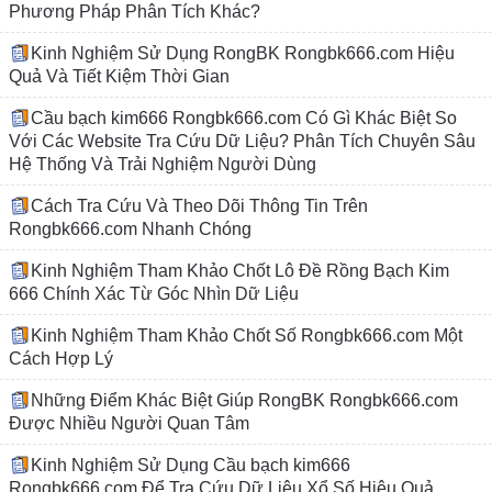
Phương Pháp Phân Tích Khác?
Kinh Nghiệm Sử Dụng RongBK Rongbk666.com Hiệu
Quả Và Tiết Kiệm Thời Gian
Cầu bạch kim666 Rongbk666.com Có Gì Khác Biệt So
Với Các Website Tra Cứu Dữ Liệu? Phân Tích Chuyên Sâu
Hệ Thống Và Trải Nghiệm Người Dùng
Cách Tra Cứu Và Theo Dõi Thông Tin Trên
Rongbk666.com Nhanh Chóng
Kinh Nghiệm Tham Khảo Chốt Lô Đề Rồng Bạch Kim
666 Chính Xác Từ Góc Nhìn Dữ Liệu
Kinh Nghiệm Tham Khảo Chốt Số Rongbk666.com Một
Cách Hợp Lý
Những Điểm Khác Biệt Giúp RongBK Rongbk666.com
Được Nhiều Người Quan Tâm
Kinh Nghiệm Sử Dụng Cầu bạch kim666
Rongbk666.com Để Tra Cứu Dữ Liệu Xổ Số Hiệu Quả