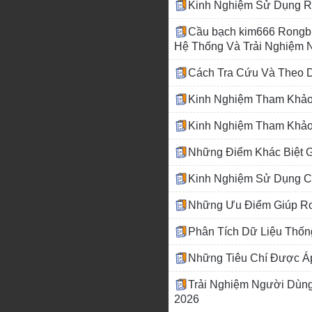
Kinh Nghiệm Sử Dụng R
Cầu bạch kim666 Rongbk
Hệ Thống Và Trải Nghiệm 
Cách Tra Cứu Và Theo 
Kinh Nghiệm Tham Khảo
Kinh Nghiệm Tham Khảo
Những Điểm Khác Biệt
Kinh Nghiệm Sử Dụng C
Những Ưu Điểm Giúp R
Phân Tích Dữ Liệu Thốn
Những Tiêu Chí Được Á
Trải Nghiệm Người Dùn
2026