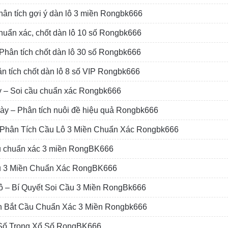
hân tích gợi ý dàn lô 3 miền Rongbk666
chuẩn xác, chốt dàn lô 10 số Rongbk666
Phân tích chốt dàn lô 30 số Rongbk666
ân tích chốt dàn lô 8 số VIP Rongbk666
y – Soi cầu chuẩn xác Rongbk666
ày – Phân tích nuôi đề hiệu quả Rongbk666
 Phân Tích Cầu Lô 3 Miền Chuẩn Xác Rongbk666
ầu chuẩn xác 3 miền RongBK666
ầu 3 Miền Chuẩn Xác RongBK666
ô – Bí Quyết Soi Cầu 3 Miền RongBk666
h Bắt Cầu Chuẩn Xác 3 Miền Rongbk666
 Số Trong Xổ Số RongBK666