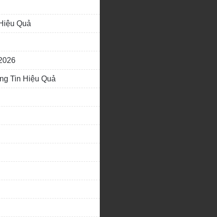
 Hiệu Quả
2026
ng Tin Hiệu Quả