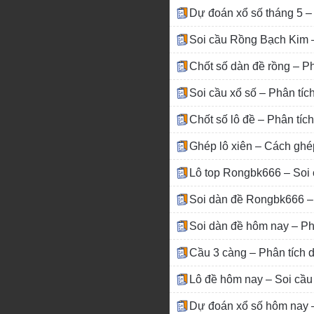
Dự đoán xổ số tháng 5 
Soi cầu Rồng Bạch Kim 
Chốt số dàn đề rồng – P
Soi cầu xổ số – Phân tí
Chốt số lô đề – Phân tí
Ghép lô xiên – Cách ghé
Lô top Rongbk666 – Soi c
Soi dàn đề Rongbk666 – 
Soi dàn đề hôm nay – Ph
Cầu 3 càng – Phân tích
Lô đề hôm nay – Soi cầu
Dự đoán xổ số hôm nay 