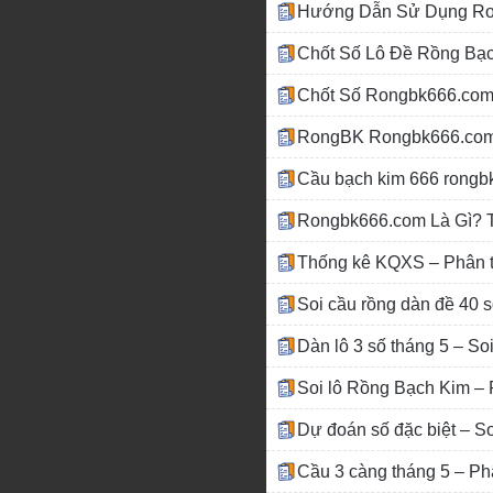
Hướng Dẫn Sử Dụng Ro
Chốt Số Lô Đề Rồng Bạc
Chốt Số Rongbk666.com
RongBK Rongbk666.com 
Cầu bạch kim 666 rongb
Rongbk666.com Là Gì? 
Thống kê KQXS – Phân t
Soi cầu rồng dàn đề 40 
Dàn lô 3 số tháng 5 – S
Soi lô Rồng Bạch Kim – 
Dự đoán số đặc biệt – S
Cầu 3 càng tháng 5 – P