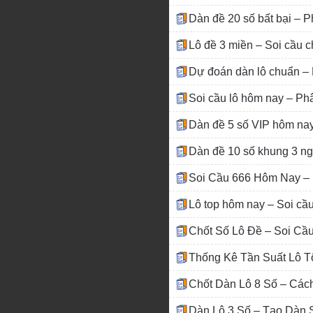
Dàn đề 20 số bất bại – P
Lô đề 3 miền – Soi cầu 
Dự đoán dàn lô chuẩn – 
Soi cầu lô hôm nay – Ph
Dàn đề 5 số VIP hôm na
Dàn đề 10 số khung 3 ng
Soi Cầu 666 Hôm Nay –
Lô top hôm nay – Soi c
Chốt Số Lô Đề – Soi C
Thống Kê Tần Suất Lô T
Chốt Dàn Lô 8 Số – Các
Dàn Lô 3 Số – Tạo Dàn