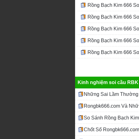
Rồng Bạch Kim 666 So
Rồng Bạch Kim 666 So
Rồng Bạch Kim 666 So
Rồng Bạch Kim 666 So
Rồng Bạch Kim 666 So
Phân
trang
Kinh nghiệm soi cầu RBK
bài
Những Sai Lầm Thường 
viết
Rongbk666.com Và Nhữ
So Sánh Rồng Bạch Kim
Chốt Số Rongbk666.com