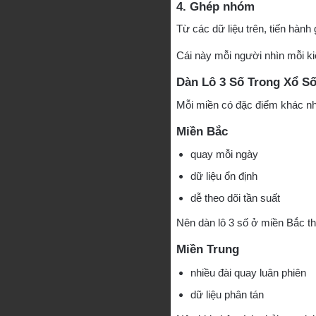
4. Ghép nhóm
Từ các dữ liệu trên, tiến hàn
Cái này mỗi người nhìn mỗi ki
Dàn Lô 3 Số Trong Xổ S
Mỗi miền có đặc điểm khác nh
Miền Bắc
quay mỗi ngày
dữ liệu ổn định
dễ theo dõi tần suất
Nên dàn lô 3 số ở miền Bắc t
Miền Trung
nhiều đài quay luân phiên
dữ liệu phân tán