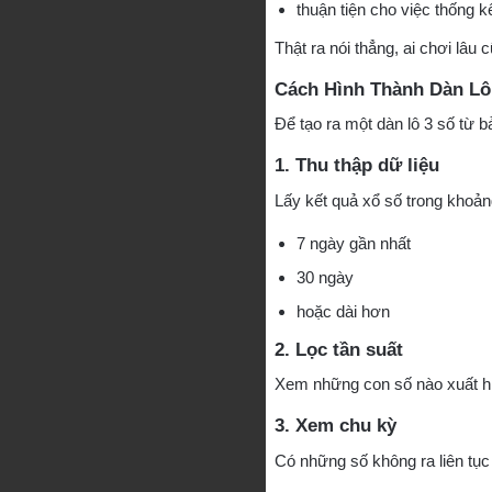
thuận tiện cho việc thống k
Thật ra nói thẳng, ai chơi lâu
Cách Hình Thành Dàn Lô
Để tạo ra một dàn lô 3 số từ 
1. Thu thập dữ liệu
Lấy kết quả xổ số trong khoảng
7 ngày gần nhất
30 ngày
hoặc dài hơn
2. Lọc tần suất
Xem những con số nào xuất hiệ
3. Xem chu kỳ
Có những số không ra liên tục 