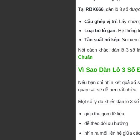
Tại
RBK666
, dàn lô 3 số đượ
Cầu ghép vị trí:
Lấy những v
Loại bỏ lô gan:
Hệ thống t
Tần suất nổ kép:
Soi xem t
Nói cách khác, dàn lô 3 số là
Chuẩn
Vì Sao Dàn Lô 3 Số
Nếu bạn chỉ nhìn kết quả xổ s
quan sát sẽ dễ hơn rất nhiều.
Một số lý do khiến dàn lô 3 s
giúp thu gọn dữ liệu
dễ theo dõi xu hướng
nhìn ra mối liên hệ giữa cá