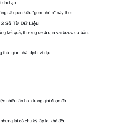
ê dài hạn
 cũng sẽ quen kiểu “gom nhóm” này thôi.
 3 Số Từ Dữ Liệu
bảng kết quả, thường sẽ đi qua vài bước cơ bản:
 thời gian nhất định, ví dụ:
n nhiều lần hơn trong giai đoạn đó.
nhưng lại có chu kỳ lặp lại khá đều.