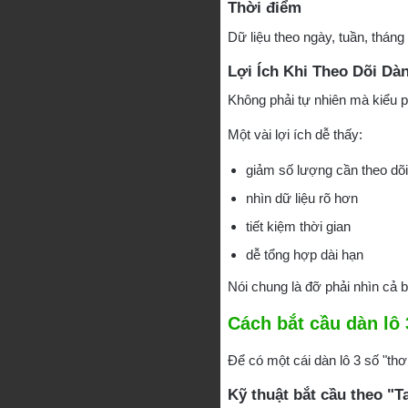
Thời điểm
Dữ liệu theo ngày, tuần, thán
Lợi Ích Khi Theo Dõi Dà
Không phải tự nhiên mà kiểu 
Một vài lợi ích dễ thấy:
giảm số lượng cần theo dõi
nhìn dữ liệu rõ hơn
tiết kiệm thời gian
dễ tổng hợp dài hạn
Nói chung là đỡ phải nhìn cả 
Cách bắt cầu dàn lô
Để có một cái dàn lô 3 số "th
Kỹ thuật bắt cầu theo "T