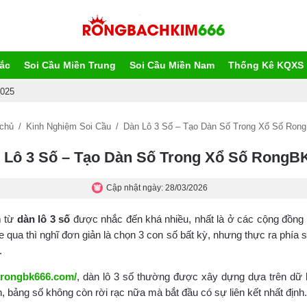
ắc
Soi Cầu Miền Trung
Soi Cầu Miền Nam
Thống Kê KQXS
2025
 chủ
/
Kinh Nghiệm Soi Cầu
/
Dàn Lô 3 Số – Tạo Dàn Số Trong Xổ Số Ron
 Lô 3 Số – Tạo Dàn Số Trong Xổ Số RongB
Cập nhật ngày: 28/03/2026
m từ
dàn lô 3 số
được nhắc đến khá nhiều, nhất là ở các cộng đồng 
 qua thì nghĩ đơn giản là chọn 3 con số bất kỳ, nhưng thực ra phía s
.
//rongbk666.com/
, dàn lô 3 số thường được xây dựng dựa trên dữ l
, bảng số không còn rời rạc nữa mà bắt đầu có sự liên kết nhất định.