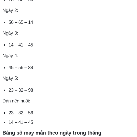
Ngày 2:
56 – 65 – 14
Ngày 3:
14 – 41 – 45
Ngày 4:
45 – 56 – 89
Ngày 5:
23 – 32 – 98
Dàn nên nuôi:
23 – 32 – 56
14 – 41 – 45
Bảng số may mắn theo ngày trong tháng