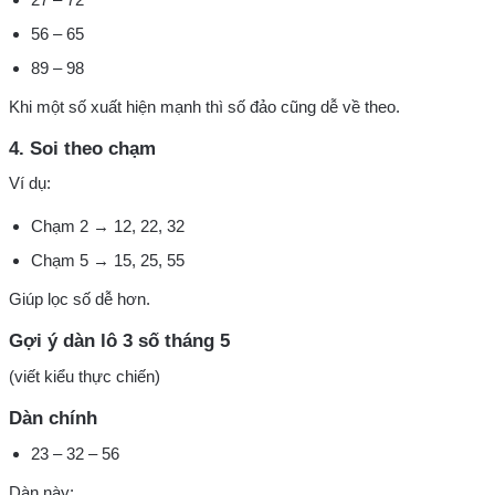
56 – 65
89 – 98
Khi một số xuất hiện mạnh thì số đảo cũng dễ về theo.
4. Soi theo chạm
Ví dụ:
Chạm 2 → 12, 22, 32
Chạm 5 → 15, 25, 55
Giúp lọc số dễ hơn.
Gợi ý dàn lô 3 số tháng 5
(viết kiểu thực chiến)
Dàn chính
23 – 32 – 56
Dàn này: