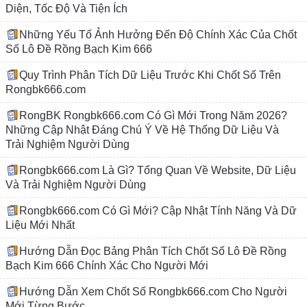
Diện, Tốc Độ Và Tiện Ích
Những Yếu Tố Ảnh Hưởng Đến Độ Chính Xác Của Chốt
Số Lô Đề Rồng Bạch Kim 666
Quy Trình Phân Tích Dữ Liệu Trước Khi Chốt Số Trên
Rongbk666.com
RongBK Rongbk666.com Có Gì Mới Trong Năm 2026?
Những Cập Nhật Đáng Chú Ý Về Hệ Thống Dữ Liệu Và
Trải Nghiệm Người Dùng
Rongbk666.com Là Gì? Tổng Quan Về Website, Dữ Liệu
Và Trải Nghiệm Người Dùng
Rongbk666.com Có Gì Mới? Cập Nhật Tính Năng Và Dữ
Liệu Mới Nhất
Hướng Dẫn Đọc Bảng Phân Tích Chốt Số Lô Đề Rồng
Bạch Kim 666 Chính Xác Cho Người Mới
Hướng Dẫn Xem Chốt Số Rongbk666.com Cho Người
Mới Từng Bước