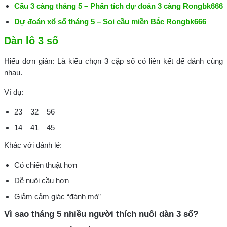
Cầu 3 càng tháng 5 – Phân tích dự đoán 3 càng Rongbk666
Dự đoán xổ số tháng 5 – Soi cầu miền Bắc Rongbk666
Dàn lô 3 số
Hiểu đơn giản:
Là kiểu chọn 3 cặp số có liên kết để đánh cùng
nhau.
Ví dụ:
23 – 32 – 56
14 – 41 – 45
Khác với đánh lẻ:
Có chiến thuật hơn
Dễ nuôi cầu hơn
Giảm cảm giác “đánh mò”
Vì sao tháng 5 nhiều người thích nuôi dàn 3 số?