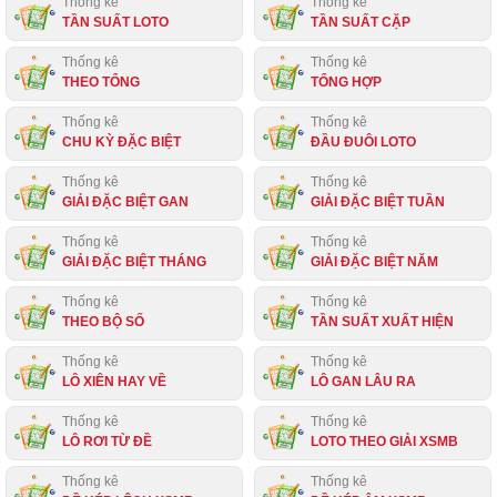
Thống kê
Thống kê
TẦN SUẤT LOTO
TẦN SUẤT CẶP
Thống kê
Thống kê
THEO TỔNG
TỔNG HỢP
Thống kê
Thống kê
CHU KỲ ĐẶC BIỆT
ĐẦU ĐUÔI LOTO
Thống kê
Thống kê
GIẢI ĐẶC BIỆT GAN
GIẢI ĐẶC BIỆT TUẦN
Thống kê
Thống kê
GIẢI ĐẶC BIỆT THÁNG
GIẢI ĐẶC BIỆT NĂM
Thống kê
Thống kê
THEO BỘ SỐ
TẦN SUẤT XUẤT HIỆN
Thống kê
Thống kê
LÔ XIÊN HAY VỀ
LÔ GAN LÂU RA
Thống kê
Thống kê
LÔ RƠI TỪ ĐỀ
LOTO THEO GIẢI XSMB
Thống kê
Thống kê