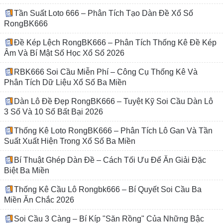
Tần Suất Loto 666 – Phân Tích Tạo Dàn Đề Xổ Số
RongBK666
Đề Kép Lệch RongBK666 – Phân Tích Thống Kê Đề Kép
Âm Và Bí Mật Số Học Xổ Số 2026
RBK666 Soi Cầu Miễn Phí – Công Cụ Thống Kê Và
Phân Tích Dữ Liệu Xổ Số Ba Miền
Dàn Lô Đề Đẹp RongBK666 – Tuyệt Kỹ Soi Cầu Dàn Lô
3 Số Và 10 Số Bất Bại 2026
Thống Kê Loto RongBK666 – Phân Tích Lô Gan Và Tần
Suất Xuất Hiện Trong Xổ Số Ba Miền
Bí Thuật Ghép Dàn Đề – Cách Tối Ưu Để Ăn Giải Đặc
Biệt Ba Miền
Thống Kê Cầu Lô Rongbk666 – Bí Quyết Soi Cầu Ba
Miền Ăn Chắc 2026
Soi Cầu 3 Càng – Bí Kíp "Săn Rồng" Của Những Bậc