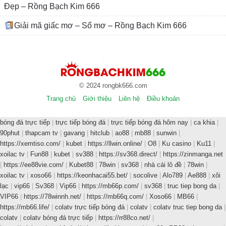
Đẹp – Rồng Bạch Kim 666
Giải mã giấc mơ – Sổ mơ – Rồng Bạch Kim 666
© 2024 rongbk666.com
Trang chủ
Giới thiệu
Liên hệ
Điều khoản
bóng đá trực tiếp
|
trực tiếp bóng đá
|
trực tiếp bóng đá hôm nay
|
ca khia
|
90phut
|
thapcam tv
|
gavang
|
hitclub
|
ao88
|
mb88
|
sunwin
|
https://xemtiso.com/
|
kubet
|
https://llwin.online/
|
O8
|
Ku casino
|
Ku11
|
xoilac tv
|
Fun88
|
kubet
|
sv388
|
https://sv368.direct/
|
https://zinmanga.net
|
https://ee88vie.com/
|
Kubet88
|
78win
|
sv368
|
nhà cái lô đề
|
78win
|
xoilac tv
|
xoso66
|
https://keonhacai55.bet/
|
socolive
|
Alo789
|
Ae888
|
xôi
lạc
|
vip66
|
Sv368
|
Vip66
|
https://mb66p.com/
|
sv368
|
truc tiep bong da
|
VIP66
|
https://78winnh.net/
|
https://mb66q.com/
|
Xoso66
|
MB66
|
https://mb66.life/
|
colatv trực tiếp bóng đá
|
colatv
|
colatv truc tiep bong da
|
colatv
|
colatv bóng đá trực tiếp
|
https://rr88co.net/
|