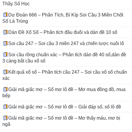
Thầy Số Học
Dự Đoán 666 – Phân Tích, Bí Kíp Soi Cầu 3 Miền Chốt
Số Là Trúng
Dàn Đề Xổ Số – Phân tích đầu đuôi và dàn đề 10 số
Soi cầu 247 – Soi cầu 3 miền 247 và chiến lược nuôi lô
Soi cầu rồng chuẩn xác – Phân tích dàn đề 40 số,dàn đề
3 càng bắt cầu xổ số
Kết quả xổ số – Phân tích cầu 247 – Soi cầu xổ số chuẩn
xác
Giải mã giấc mơ – Sổ mơ lô đề – Mơ mua đồng đồ, mua
bếp
Giải mã giấc mơ – Sổ mơ lô đề – Giải đáp số, số lô đề
Giải mã giấc mơ – Sổ mơ lô đề – Mơ thấy máu, mơ bị
ngã