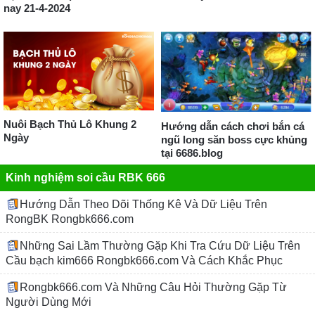
nay 21-4-2024
Nuôi Bạch Thủ Lô Khung 2
Hướng dẫn cách chơi bắn cá
Ngày
ngũ long săn boss cực khủng
tại 6686.blog
Kinh nghiệm soi cầu RBK 666
Hướng Dẫn Theo Dõi Thống Kê Và Dữ Liệu Trên
RongBK Rongbk666.com
Những Sai Lầm Thường Gặp Khi Tra Cứu Dữ Liệu Trên
Cầu bạch kim666 Rongbk666.com Và Cách Khắc Phục
Rongbk666.com Và Những Câu Hỏi Thường Gặp Từ
Người Dùng Mới