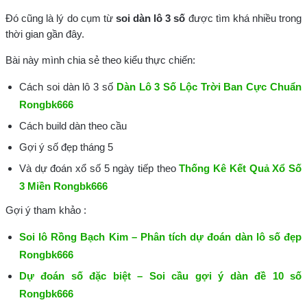
Đó cũng là lý do cụm từ
soi dàn lô 3 số
được tìm khá nhiều trong
thời gian gần đây.
Bài này mình chia sẻ theo kiểu thực chiến:
Cách soi dàn lô 3 số
Dàn Lô 3 Số Lộc Trời Ban Cực Chuẩn
Rongbk666
Cách build dàn theo cầu
Gợi ý số đẹp tháng 5
Và dự đoán xổ số 5 ngày tiếp theo
Thống Kê Kết Quả Xổ Số
3 Miền Rongbk666
Gợi ý tham khảo :
Soi lô Rồng Bạch Kim – Phân tích dự đoán dàn lô số đẹp
Rongbk666
Dự đoán số đặc biệt – Soi cầu gợi ý dàn đề 10 số
Rongbk666