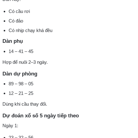
Có cầu rơi
Có đảo
Có nhịp chạy khá đều
Dàn phụ
14 – 41 – 45
Hợp để nuôi 2–3 ngày.
Dàn dự phòng
89 – 98 – 05
12 – 21 – 25
Dùng khi cầu thay đổi.
Dự đoán xổ số 5 ngày tiếp theo
Ngày 1:
23 – 32 – 56