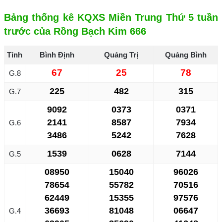
Bảng thống kê KQXS Miền Trung Thứ 5 tuần
trước của Rồng Bạch Kim 666
Tỉnh
Bình Định
Quảng Trị
Quảng Bình
67
25
78
G.8
225
482
315
G.7
9092
0373
0371
2141
8587
7934
G.6
3486
5242
7628
1539
0628
7144
G.5
08950
15040
96026
78654
55782
70516
62449
15355
97576
36693
81048
06647
G.4