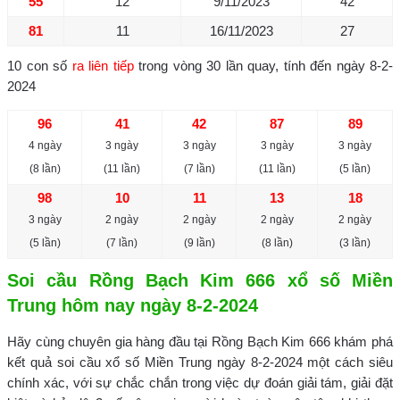
55
12
9/11/2023
42
81
11
16/11/2023
27
10 con số
ra liên tiếp
trong vòng 30 lần quay, tính đến ngày 8-2-
2024
96
41
42
87
89
4 ngày
3 ngày
3 ngày
3 ngày
3 ngày
(8 lần)
(11 lần)
(7 lần)
(11 lần)
(5 lần)
98
10
11
13
18
3 ngày
2 ngày
2 ngày
2 ngày
2 ngày
(5 lần)
(7 lần)
(9 lần)
(8 lần)
(3 lần)
Soi cầu Rồng Bạch Kim 666 xổ số Miền
Trung hôm nay ngày 8-2-2024
Hãy cùng chuyên gia hàng đầu tại Rồng Bạch Kim 666 khám phá
kết quả soi cầu xổ số Miền Trung ngày 8-2-2024 một cách siêu
chính xác, với sự chắc chắn trong việc dự đoán giải tám, giải đặt