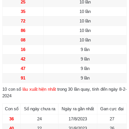
25
10 lần
35
10 lần
72
10 lần
86
10 lần
08
10 lần
16
9 lần
42
9 lần
47
9 lần
91
9 lần
10 con số
lâu xuất hiện nhất
trong 30 lần quay, tính đến ngày 8-2-
2024
Con số
Số ngày chưa ra
Ngày ra gần nhất
Gan cực đại
36
24
17/8/2023
27
40
22
31/8/2023
26