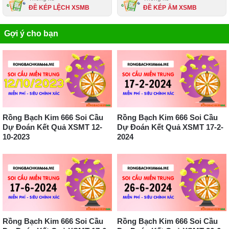
ĐỀ KÉP LỆCH XSMB
ĐỀ KÉP ÂM XSMB
Gợi ý cho bạn
Rồng Bạch Kim 666 Soi Cầu
Rồng Bạch Kim 666 Soi Cầu
Dự Đoán Kết Quả XSMT 12-
Dự Đoán Kết Quả XSMT 17-2-
10-2023
2024
Rồng Bạch Kim 666 Soi Cầu
Rồng Bạch Kim 666 Soi Cầu