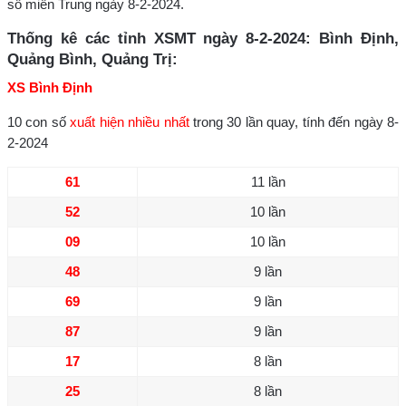
số miền Trung ngày 8-2-2024.
Thống kê các tỉnh XSMT ngày 8-2-2024: Bình Định,
Quảng Bình, Quảng Trị:
XS Bình Định
10 con số
xuất hiện nhiều nhất
trong 30 lần quay, tính đến ngày 8-
2-2024
61
11 lần
52
10 lần
09
10 lần
48
9 lần
69
9 lần
87
9 lần
17
8 lần
25
8 lần