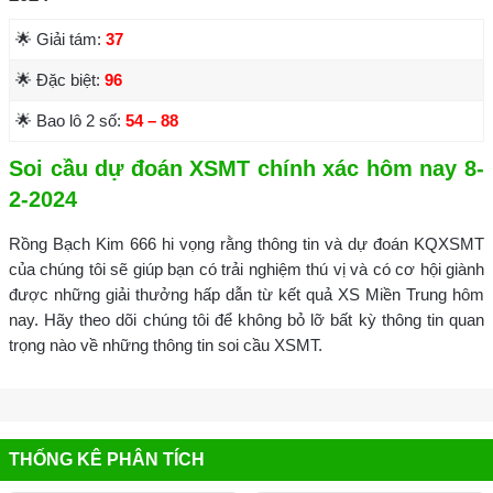
🌟 Giải tám:
37
🌟 Đặc biệt:
96
🌟 Bao lô 2 số:
54 – 88
Soi cầu dự đoán XSMT chính xác hôm nay 8-
2-2024
Rồng Bạch Kim 666 hi vọng rằng thông tin và dự đoán KQXSMT
của chúng tôi sẽ giúp bạn có trải nghiệm thú vị và có cơ hội giành
được những giải thưởng hấp dẫn từ kết quả XS Miền Trung hôm
nay. Hãy theo dõi chúng tôi để không bỏ lỡ bất kỳ thông tin quan
trọng nào về những thông tin soi cầu XSMT.
THỐNG KÊ PHÂN TÍCH