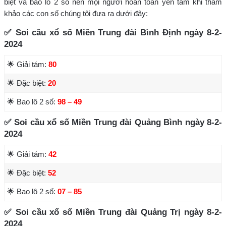
biệt và bảo lô 2 số nên mọi người hoàn toàn yên tâm khi tham
khảo các con số chúng tôi đưa ra dưới đây:
✅ Soi cầu xổ số Miền Trung đài Bình Định ngày 8-2-
2024
🌟 Giải tám:
80
🌟 Đặc biệt:
20
🌟 Bao lô 2 số:
98 – 49
✅ Soi cầu xổ số Miền Trung đài Quảng Bình ngày 8-2-
2024
🌟 Giải tám:
42
🌟 Đặc biệt:
52
🌟 Bao lô 2 số:
07 – 85
✅ Soi cầu xổ số Miền Trung đài Quảng Trị ngày 8-2-
2024