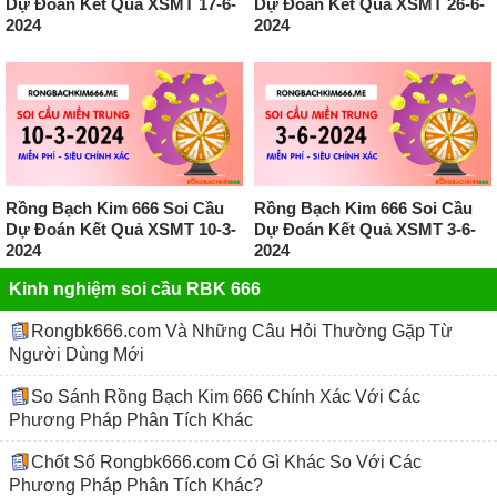
Dự Đoán Kết Quả XSMT 17-6-
Dự Đoán Kết Quả XSMT 26-6-
2024
2024
Rồng Bạch Kim 666 Soi Cầu
Rồng Bạch Kim 666 Soi Cầu
Dự Đoán Kết Quả XSMT 10-3-
Dự Đoán Kết Quả XSMT 3-6-
2024
2024
Kinh nghiệm soi cầu RBK 666
Rongbk666.com Và Những Câu Hỏi Thường Gặp Từ
Người Dùng Mới
So Sánh Rồng Bạch Kim 666 Chính Xác Với Các
Phương Pháp Phân Tích Khác
Chốt Số Rongbk666.com Có Gì Khác So Với Các
Phương Pháp Phân Tích Khác?