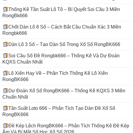
Thống Kê Tần Suất Lô Tô – Bí Quyết Soi Cầu 3 Miền
RongBk666
Chốt Dàn Lô 8 Số – Cách Bắt Cầu Chuẩn Xác 3 Miền
Rongbk666
Dàn Lô 3 Số – Tạo Dàn Số Trong Xổ Số RongBK666
Soi Cầu Số Đề Rongbk666 – Thống Kê Và Dự Đoán
KQXS Chuẩn Nhất
Lô Xiên Hay Về – Phân Tích Thống Kê Lô Xiên
RongBK666
Dự Đoán Xổ Số RongBK666 – Thống Kê KQXS 3 Miền
Chuẩn Nhất
Tần Suất Loto 666 – Phân Tích Tạo Dàn Đề Xổ Số
RongBK666
Đề Kép Lệch RongBK666 – Phân Tích Thống Kê Đề Kép
Âm Và Bí Mật Số Học Xổ Số 2026