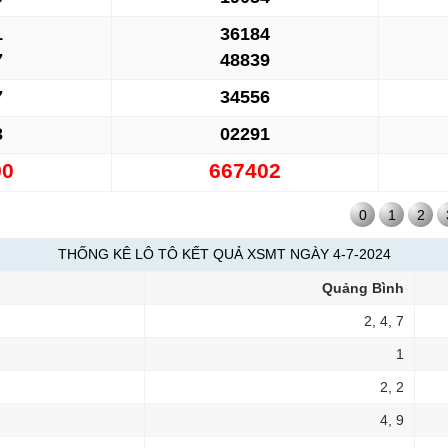
1
36184
7
48839
7
34556
3
02291
90
667402
0
1
2
THỐNG KÊ LÔ TÔ KẾT QUẢ XSMT NGÀY 4-7-2024
Quảng Bình
2, 4, 7
1
2, 2
4, 9