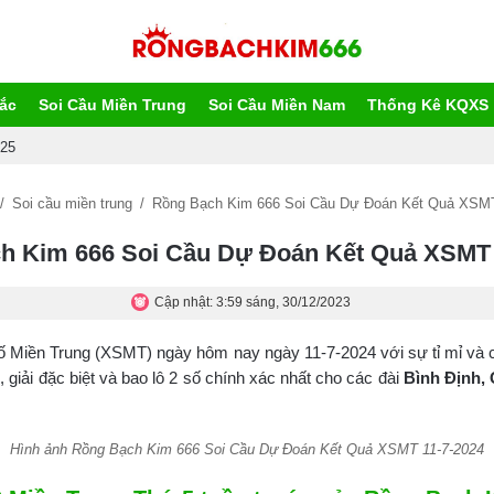
ắc
Soi Cầu Miền Trung
Soi Cầu Miền Nam
Thống Kê KQXS
025
/
Soi cầu miền trung
/
Rồng Bạch Kim 666 Soi Cầu Dự Đoán Kết Quả XSMT
h Kim 666 Soi Cầu Dự Đoán Kết Quả XSMT 
Cập nhật: 3:59 sáng, 30/12/2023
ố Miền Trung (XSMT) ngày hôm nay ngày 11-7-2024 với sự tỉ mỉ và
m, giải đặc biệt và bao lô 2 số chính xác nhất cho các đài
Bình Định,
Hình ảnh Rồng Bạch Kim 666 Soi Cầu Dự Đoán Kết Quả XSMT 11-7-2024