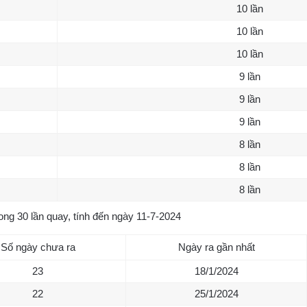
10 lần
10 lần
10 lần
9 lần
9 lần
9 lần
8 lần
8 lần
8 lần
ong 30 lần quay, tính đến ngày 11-7-2024
Số ngày chưa ra
Ngày ra gần nhất
23
18/1/2024
22
25/1/2024