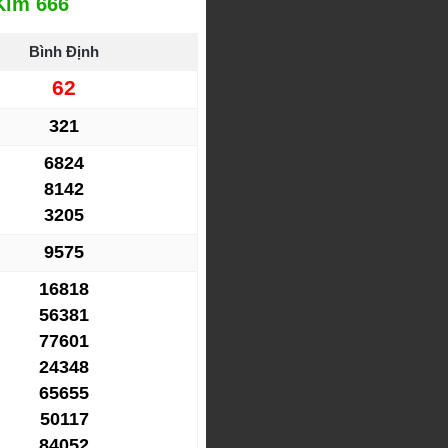
Kim 666
Bình Định
62
321
6824
8142
3205
9575
16818
56381
77601
24348
65655
50117
84052