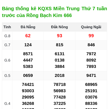
Bảng thống kê KQXS Miền Trung Thứ 7 tuần
trước của Rồng Bạch Kim 666
Tỉnh
Đà Nẵng
Đắk Nông
Quảng Ngãi
62
93
99
G.8
124
815
846
G.7
8571
6131
7972
4447
0138
8092
G.6
5383
3884
7893
0659
2018
9471
G.5
74421
78718
68965
93003
56983
25191
29095
77428
03076
36268
37225
88336
G.4