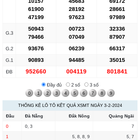
10157
45683
69172
61900
28192
28661
47199
97623
97989
50943
00723
32336
G.3
79466
07049
87907
93676
06239
66317
G.2
90893
94485
35015
G.1
952660
004119
801841
ĐB
Đầy đủ
2 số
3 số
0
1
2
3
4
5
6
7
8
9
THỐNG KÊ LÔ TÔ KẾT QUẢ XSMT NGÀY 3-2-2024
Đầu
Đà Nẵng
Đắk Nông
Quảng Ngãi
0
0, 3
7
1
5, 8, 8, 9
5, 7