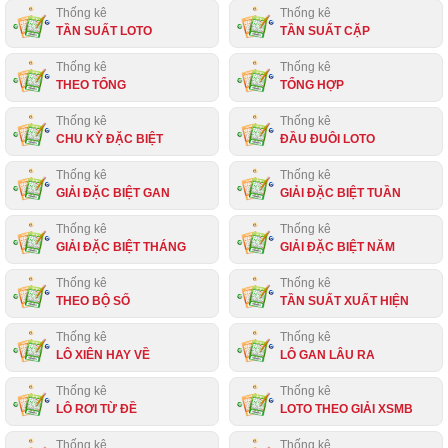
Thống kê
Thống kê
TẦN SUẤT LOTO
TẦN SUẤT CẶP
Thống kê
Thống kê
THEO TỔNG
TỔNG HỢP
Thống kê
Thống kê
CHU KỲ ĐẶC BIỆT
ĐẦU ĐUÔI LOTO
Thống kê
Thống kê
GIẢI ĐẶC BIỆT GAN
GIẢI ĐẶC BIỆT TUẦN
Thống kê
Thống kê
GIẢI ĐẶC BIỆT THÁNG
GIẢI ĐẶC BIỆT NĂM
Thống kê
Thống kê
THEO BỘ SỐ
TẦN SUẤT XUẤT HIỆN
Thống kê
Thống kê
LÔ XIÊN HAY VỀ
LÔ GAN LÂU RA
Thống kê
Thống kê
LÔ RƠI TỪ ĐỀ
LOTO THEO GIẢI XSMB
Thống kê
Thống kê