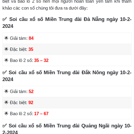
biệt và bảo lô 2 số nên mọi người hoàn toàn yên tâm khi tham
khảo các con số chúng tôi đưa ra dưới đây:
✅ Soi cầu xổ số Miền Trung đài Đà Nẵng ngày 10-2-
2024
🌟 Giải tám:
84
🌟 Đặc biệt:
35
🌟 Bao lô 2 số:
35 – 32
✅ Soi cầu xổ số Miền Trung đài Đắk Nông ngày 10-2-
2024
🌟 Giải tám:
52
🌟 Đặc biệt:
92
🌟 Bao lô 2 số:
17 – 67
✅ Soi cầu xổ số Miền Trung đài Quảng Ngãi ngày 10-
2-2024