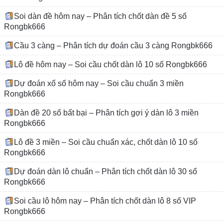
Soi dàn đề hôm nay – Phân tích chốt dàn đề 5 số
Rongbk666
Cầu 3 càng – Phân tích dự đoán cầu 3 càng Rongbk666
Lô đề hôm nay – Soi cầu chốt dàn lô 10 số Rongbk666
Dự đoán xổ số hôm nay – Soi cầu chuẩn 3 miền
Rongbk666
Dàn đề 20 số bất bại – Phân tích gợi ý dàn lô 3 miền
Rongbk666
Lô đề 3 miền – Soi cầu chuẩn xác, chốt dàn lô 10 số
Rongbk666
Dự đoán dàn lô chuẩn – Phân tích chốt dàn lô 30 số
Rongbk666
Soi cầu lô hôm nay – Phân tích chốt dàn lô 8 số VIP
Rongbk666