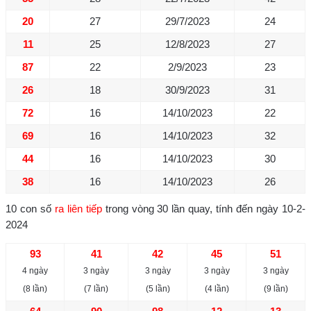
20
27
29/7/2023
24
11
25
12/8/2023
27
87
22
2/9/2023
23
26
18
30/9/2023
31
72
16
14/10/2023
22
69
16
14/10/2023
32
44
16
14/10/2023
30
38
16
14/10/2023
26
10 con số
ra liên tiếp
trong vòng 30 lần quay, tính đến ngày 10-2-
2024
93
41
42
45
51
4 ngày
3 ngày
3 ngày
3 ngày
3 ngày
(8 lần)
(7 lần)
(5 lần)
(4 lần)
(9 lần)