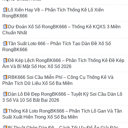
Lô Xiên Hay Về – Phân Tích Thống Kê Lô Xiên
RongBK666
Dự Đoán Xổ Số RongBK666 – Thống Kê KQXS 3 Miền
Chuẩn Nhất
Tần Suất Loto 666 – Phân Tích Tạo Dàn Đề Xổ Số
RongBK666
Đề Kép Lệch RongBK666 – Phân Tích Thống Kê Đề Kép
Âm Và Bí Mật Số Học Xổ Số 2026
RBK666 Soi Cầu Miễn Phí – Công Cụ Thống Kê Và
Phân Tích Dữ Liệu Xổ Số Ba Miền
Dàn Lô Đề Đẹp RongBK666 – Tuyệt Kỹ Soi Cầu Dàn Lô
3 Số Và 10 Số Bất Bại 2026
Thống Kê Loto RongBK666 – Phân Tích Lô Gan Và Tần
Suất Xuất Hiện Trong Xổ Số Ba Miền
Bí Thuật Ghép Dàn Đề – Cách Tối Ưu Để Ăn Giải Đặc