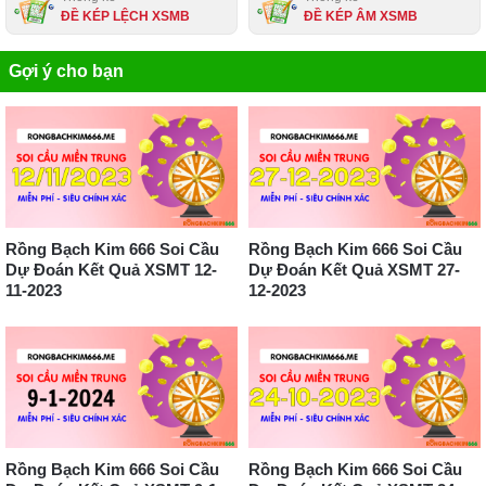
ĐỀ KÉP LỆCH XSMB
ĐỀ KÉP ÂM XSMB
Gợi ý cho bạn
Rồng Bạch Kim 666 Soi Cầu
Rồng Bạch Kim 666 Soi Cầu
Dự Đoán Kết Quả XSMT 12-
Dự Đoán Kết Quả XSMT 27-
11-2023
12-2023
Rồng Bạch Kim 666 Soi Cầu
Rồng Bạch Kim 666 Soi Cầu