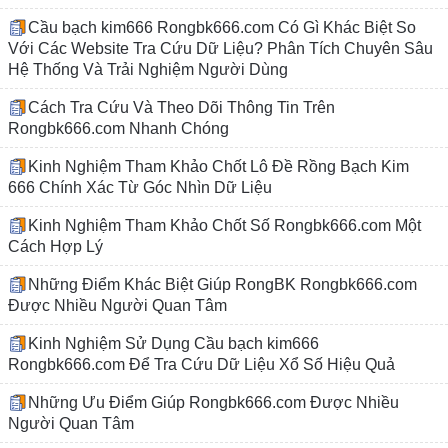
Cầu bạch kim666 Rongbk666.com Có Gì Khác Biệt So
Với Các Website Tra Cứu Dữ Liệu? Phân Tích Chuyên Sâu
Hệ Thống Và Trải Nghiệm Người Dùng
Cách Tra Cứu Và Theo Dõi Thông Tin Trên
Rongbk666.com Nhanh Chóng
Kinh Nghiệm Tham Khảo Chốt Lô Đề Rồng Bạch Kim
666 Chính Xác Từ Góc Nhìn Dữ Liệu
Kinh Nghiệm Tham Khảo Chốt Số Rongbk666.com Một
Cách Hợp Lý
Những Điểm Khác Biệt Giúp RongBK Rongbk666.com
Được Nhiều Người Quan Tâm
Kinh Nghiệm Sử Dụng Cầu bạch kim666
Rongbk666.com Để Tra Cứu Dữ Liệu Xổ Số Hiệu Quả
Những Ưu Điểm Giúp Rongbk666.com Được Nhiều
Người Quan Tâm