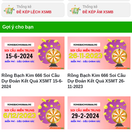
Thống kê
Thống kê
ĐỀ KÉP LỆCH XSMB
ĐỀ KÉP ÂM XSMB
Gợi ý cho bạn
Rồng Bạch Kim 666 Soi Cầu
Rồng Bạch Kim 666 Soi Cầu
Dự Đoán Kết Quả XSMT 15-6-
Dự Đoán Kết Quả XSMT 26-
2024
11-2023