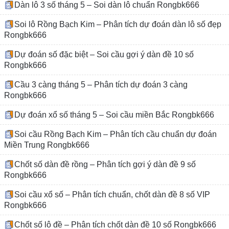
Dàn lô 3 số tháng 5 – Soi dàn lô chuẩn Rongbk666
Soi lô Rồng Bạch Kim – Phân tích dự đoán dàn lô số đẹp
Rongbk666
Dự đoán số đặc biệt – Soi cầu gợi ý dàn đề 10 số
Rongbk666
Cầu 3 càng tháng 5 – Phân tích dự đoán 3 càng
Rongbk666
Dự đoán xổ số tháng 5 – Soi cầu miền Bắc Rongbk666
Soi cầu Rồng Bạch Kim – Phân tích cầu chuẩn dự đoán
Miền Trung Rongbk666
Chốt số dàn đề rồng – Phân tích gợi ý dàn đề 9 số
Rongbk666
Soi cầu xổ số – Phân tích chuẩn, chốt dàn đề 8 số VIP
Rongbk666
Chốt số lô đề – Phân tích chốt dàn đề 10 số Rongbk666