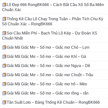
Lô Đẹp 666 RongBK666 – Cách Bắt Cầu Xổ Số Ba Miền
Chuẩn Xác
Thống Kê Cầu Lô Chạy Trong Tuần – Phân Tích Chu Kỳ
Số Chuẩn Xác – RongBK666
Soi Cầu Miễn Phí – Bạch Thủ Lô Kép – Dự Đoán XS
Chuẩn Nhất
Giải Mã Giấc Mơ – Sổ mơ – Giấc mơ Chó – Lợn
Giải Mã Giấc Mơ – Sổ mơ – Giấc mơ Khỉ – Gà
Giải Mã Giấc Mơ – Sổ mơ – Giấc mơ Ngựa – Dê
Giải Mã Giấc Mơ – Sổ mơ – Giấc mơ Chuột – Trâu
Giải Mã Giấc Mơ – Sổ mơ – Giấc mơ hổ – Mèo
Giải Mã Giấc Mơ – Sổ mơ – Giấc mơ rồng – rắn
Tần Suất Loto – Bảng Thống Kê Chuẩn – RongBK666