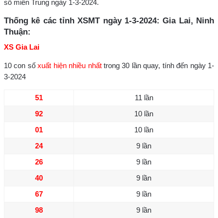
số miền Trung ngày 1-3-2024.
Thống kê các tỉnh XSMT ngày 1-3-2024: Gia Lai, Ninh
Thuận:
XS Gia Lai
10 con số
xuất hiện nhiều nhất
trong 30 lần quay, tính đến ngày 1-
3-2024
51
11 lần
92
10 lần
01
10 lần
24
9 lần
26
9 lần
40
9 lần
67
9 lần
98
9 lần