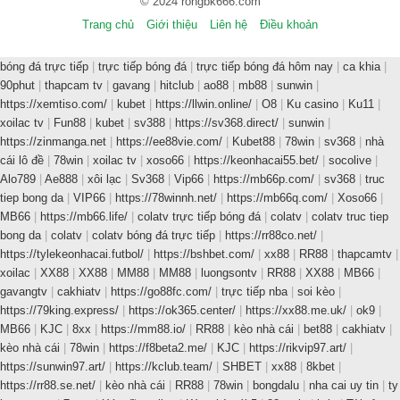
© 2024 rongbk666.com
Trang chủ
Giới thiệu
Liên hệ
Điều khoản
bóng đá trực tiếp
|
trực tiếp bóng đá
|
trực tiếp bóng đá hôm nay
|
ca khia
|
90phut
|
thapcam tv
|
gavang
|
hitclub
|
ao88
|
mb88
|
sunwin
|
https://xemtiso.com/
|
kubet
|
https://llwin.online/
|
O8
|
Ku casino
|
Ku11
|
xoilac tv
|
Fun88
|
kubet
|
sv388
|
https://sv368.direct/
|
sunwin
|
https://zinmanga.net
|
https://ee88vie.com/
|
Kubet88
|
78win
|
sv368
|
nhà
cái lô đề
|
78win
|
xoilac tv
|
xoso66
|
https://keonhacai55.bet/
|
socolive
|
Alo789
|
Ae888
|
xôi lạc
|
Sv368
|
Vip66
|
https://mb66p.com/
|
sv368
|
truc
tiep bong da
|
VIP66
|
https://78winnh.net/
|
https://mb66q.com/
|
Xoso66
|
MB66
|
https://mb66.life/
|
colatv trực tiếp bóng đá
|
colatv
|
colatv truc tiep
bong da
|
colatv
|
colatv bóng đá trực tiếp
|
https://rr88co.net/
|
https://tylekeonhacai.futbol/
|
https://bshbet.com/
|
xx88
|
RR88
|
thapcamtv
|
xoilac
|
XX88
|
XX88
|
MM88
|
MM88
|
luongsontv
|
RR88
|
XX88
|
MB66
|
gavangtv
|
cakhiatv
|
https://go88fc.com/
|
trực tiếp nba
|
soi kèo
|
https://79king.express/
|
https://ok365.center/
|
https://xx88.me.uk/
|
ok9
|
MB66
|
KJC
|
8xx
|
https://mm88.io/
|
RR88
|
kèo nhà cái
|
bet88
|
cakhiatv
|
kèo nhà cái
|
78win
|
https://f8beta2.me/
|
KJC
|
https://rikvip97.art/
|
https://sunwin97.art/
|
https://kclub.team/
|
SHBET
|
xx88
|
8kbet
|
https://rr88.se.net/
|
kèo nhà cái
|
RR88
|
78win
|
bongdalu
|
nha cai uy tin
|
ty