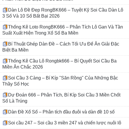
Dàn Lô Đề Đẹp RongBK666 – Tuyệt Kỹ Soi Cầu Dàn Lô
3 Số Và 10 Số Bất Bại 2026
Thống Kê Loto RongBK666 – Phân Tích Lô Gan Và Tần
Suất Xuất Hiện Trong Xổ Số Ba Miền
Bí Thuật Ghép Dàn Đề – Cách Tối Ưu Để Ăn Giải Đặc
Biệt Ba Miền
Thống Kê Cầu Lô Rongbk666 – Bí Quyết Soi Cầu Ba
Miền Ăn Chắc 2026
Soi Cầu 3 Càng – Bí Kíp "Săn Rồng" Của Những Bậc
Thầy Số Học
Dự Đoán 666 – Phân Tích, Bí Kíp Soi Cầu 3 Miền Chốt
Số Là Trúng
Dàn Đề Xổ Số – Phân tích đầu đuôi và dàn đề 10 số
Soi cầu 247 – Soi cầu 3 miền 247 và chiến lược nuôi lô