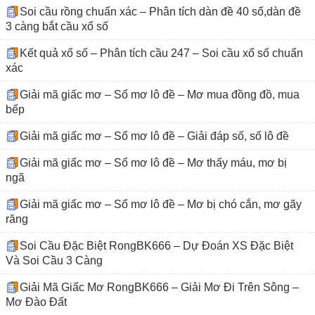
Soi cầu rồng chuẩn xác – Phân tích dàn đề 40 số,dàn đề
3 càng bắt cầu xổ số
Kết quả xổ số – Phân tích cầu 247 – Soi cầu xổ số chuẩn
xác
Giải mã giấc mơ – Sổ mơ lô đề – Mơ mua đồng đồ, mua
bếp
Giải mã giấc mơ – Sổ mơ lô đề – Giải đáp số, số lô đề
Giải mã giấc mơ – Sổ mơ lô đề – Mơ thấy máu, mơ bị
ngã
Giải mã giấc mơ – Sổ mơ lô đề – Mơ bị chó cắn, mơ gãy
răng
Soi Cầu Đặc Biệt RongBK666 – Dự Đoán XS Đặc Biệt
Và Soi Cầu 3 Càng
Giải Mã Giấc Mơ RongBK666 – Giải Mơ Đi Trên Sông –
Mơ Đào Đất