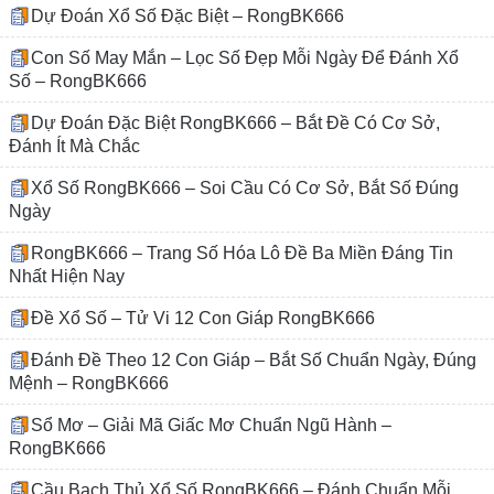
Dự Đoán Xổ Số Đặc Biệt – RongBK666
Con Số May Mắn – Lọc Số Đẹp Mỗi Ngày Để Đánh Xổ
Số – RongBK666
Dự Đoán Đặc Biệt RongBK666 – Bắt Đề Có Cơ Sở,
Đánh Ít Mà Chắc
Xổ Số RongBK666 – Soi Cầu Có Cơ Sở, Bắt Số Đúng
Ngày
RongBK666 – Trang Số Hóa Lô Đề Ba Miền Đáng Tin
Nhất Hiện Nay
Đề Xổ Số – Tử Vi 12 Con Giáp RongBK666
Đánh Đề Theo 12 Con Giáp – Bắt Số Chuẩn Ngày, Đúng
Mệnh – RongBK666
Sổ Mơ – Giải Mã Giấc Mơ Chuẩn Ngũ Hành –
RongBK666
Cầu Bạch Thủ Xổ Số RongBK666 – Đánh Chuẩn Mỗi