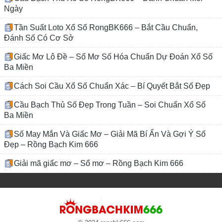
Ngày
Tần Suất Loto Xổ Số RongBK666 – Bắt Cầu Chuẩn,
Đánh Số Có Cơ Sở
Giấc Mơ Lô Đề – Sổ Mơ Số Hóa Chuẩn Dự Đoán Xổ Số
Ba Miền
Cách Soi Cầu Xổ Số Chuẩn Xác – Bí Quyết Bắt Số Đẹp
Cầu Bạch Thủ Số Đẹp Trong Tuần – Soi Chuẩn Xổ Số
Ba Miền
Số May Mắn Và Giấc Mơ – Giải Mã Bí Ẩn Và Gợi Ý Số
Đẹp – Rồng Bạch Kim 666
Giải mã giấc mơ – Sổ mơ – Rồng Bạch Kim 666