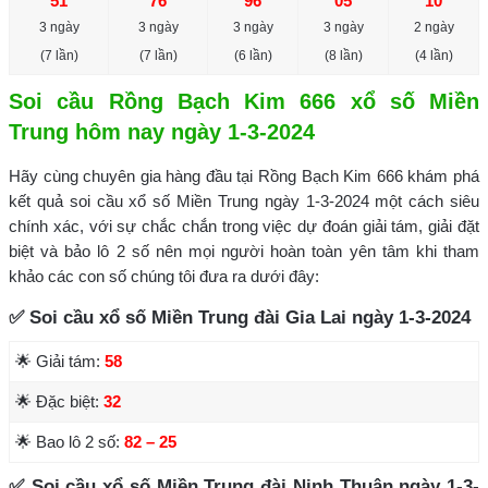
51
76
96
05
10
3 ngày
3 ngày
3 ngày
3 ngày
2 ngày
(7 lần)
(7 lần)
(6 lần)
(8 lần)
(4 lần)
Soi cầu Rồng Bạch Kim 666 xổ số Miền
Trung hôm nay ngày 1-3-2024
Hãy cùng chuyên gia hàng đầu tại Rồng Bạch Kim 666 khám phá
kết quả soi cầu xổ số Miền Trung ngày 1-3-2024 một cách siêu
chính xác, với sự chắc chắn trong việc dự đoán giải tám, giải đặt
biệt và bảo lô 2 số nên mọi người hoàn toàn yên tâm khi tham
khảo các con số chúng tôi đưa ra dưới đây:
✅ Soi cầu xổ số Miền Trung đài Gia Lai ngày 1-3-2024
🌟 Giải tám:
58
🌟 Đặc biệt:
32
🌟 Bao lô 2 số:
82 – 25
✅ Soi cầu xổ số Miền Trung đài Ninh Thuận ngày 1-3-