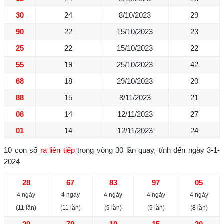
30
24
8/10/2023
29
90
22
15/10/2023
23
25
22
15/10/2023
22
55
19
25/10/2023
42
68
18
29/10/2023
20
88
15
8/11/2023
21
06
14
12/11/2023
27
01
14
12/11/2023
24
10 con số
ra liên tiếp
trong vòng 30 lần quay, tính đến ngày 3-1-
2024
28
67
83
97
05
4 ngày
4 ngày
4 ngày
4 ngày
4 ngày
(11 lần)
(11 lần)
(9 lần)
(9 lần)
(8 lần)