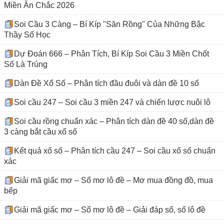
Miền Ăn Chắc 2026
Soi Cầu 3 Càng – Bí Kíp "Săn Rồng" Của Những Bậc
Thầy Số Học
Dự Đoán 666 – Phân Tích, Bí Kíp Soi Cầu 3 Miền Chốt
Số Là Trúng
Dàn Đề Xổ Số – Phân tích đầu đuôi và dàn đề 10 số
Soi cầu 247 – Soi cầu 3 miền 247 và chiến lược nuôi lô
Soi cầu rồng chuẩn xác – Phân tích dàn đề 40 số,dàn đề
3 càng bắt cầu xổ số
Kết quả xổ số – Phân tích cầu 247 – Soi cầu xổ số chuẩn
xác
Giải mã giấc mơ – Sổ mơ lô đề – Mơ mua đồng đồ, mua
bếp
Giải mã giấc mơ – Sổ mơ lô đề – Giải đáp số, số lô đề