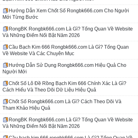
Hướng Dẫn Xem Chốt Số Rongbk666.com Cho Người
Mới Từng Bước
RongBK Rongbk666.com Là Gì? Tổng Quan Về Website
Và Những Điểm Nổi Bật Năm 2026
Cầu Bạch Kim 666 Rongbk666.com Là Gì? Tổng Quan
Về Website Và Các Chuyên Mục
Hướng Dẫn Sử Dụng Rongbk666.com Hiệu Quả Cho
Người Mới
Chốt Số Lô Đề Rồng Bạch Kim 666 Chính Xác Là Gì?
Cách Hiểu Và Theo Dõi Dữ Liệu Hiệu Quả
Chốt Số Rongbk666.com Là Gì? Cách Theo Dõi Và
Tham Khảo Hiệu Quả
RongBK Rongbk666.com Là Gì? Tổng Quan Về Website
Và Những Điểm Nổi Bật Năm 2026
Cầu bạch kim 666 rongbk666.com Là Gì? Tổng Quan Về