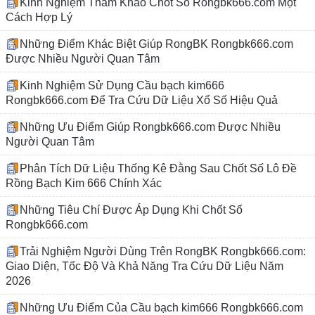
Kinh Nghiệm Tham Khảo Chốt Số Rongbk666.com Một
Cách Hợp Lý
Những Điểm Khác Biệt Giúp RongBK Rongbk666.com
Được Nhiều Người Quan Tâm
Kinh Nghiệm Sử Dụng Cầu bạch kim666
Rongbk666.com Để Tra Cứu Dữ Liệu Xổ Số Hiệu Quả
Những Ưu Điểm Giúp Rongbk666.com Được Nhiều
Người Quan Tâm
Phân Tích Dữ Liệu Thống Kê Đằng Sau Chốt Số Lô Đề
Rồng Bạch Kim 666 Chính Xác
Những Tiêu Chí Được Áp Dụng Khi Chốt Số
Rongbk666.com
Trải Nghiệm Người Dùng Trên RongBK Rongbk666.com:
Giao Diện, Tốc Độ Và Khả Năng Tra Cứu Dữ Liệu Năm
2026
Những Ưu Điểm Của Cầu bạch kim666 Rongbk666.com