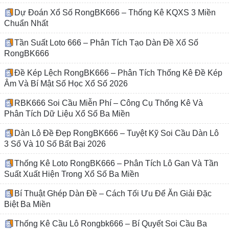
Dự Đoán Xổ Số RongBK666 – Thống Kê KQXS 3 Miền
Chuẩn Nhất
Tần Suất Loto 666 – Phân Tích Tạo Dàn Đề Xổ Số
RongBK666
Đề Kép Lệch RongBK666 – Phân Tích Thống Kê Đề Kép
Âm Và Bí Mật Số Học Xổ Số 2026
RBK666 Soi Cầu Miễn Phí – Công Cụ Thống Kê Và
Phân Tích Dữ Liệu Xổ Số Ba Miền
Dàn Lô Đề Đẹp RongBK666 – Tuyệt Kỹ Soi Cầu Dàn Lô
3 Số Và 10 Số Bất Bại 2026
Thống Kê Loto RongBK666 – Phân Tích Lô Gan Và Tần
Suất Xuất Hiện Trong Xổ Số Ba Miền
Bí Thuật Ghép Dàn Đề – Cách Tối Ưu Để Ăn Giải Đặc
Biệt Ba Miền
Thống Kê Cầu Lô Rongbk666 – Bí Quyết Soi Cầu Ba