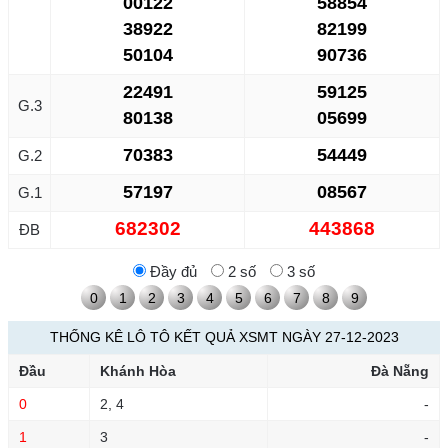
00122
58854
38922
82199
50104
90736
22491
59125
G.3
80138
05699
70383
54449
G.2
57197
08567
G.1
682302
443868
ĐB
Đầy đủ
2 số
3 số
0
1
2
3
4
5
6
7
8
9
THỐNG KÊ LÔ TÔ KẾT QUẢ XSMT NGÀY 27-12-2023
Đầu
Khánh Hòa
Đà Nẵng
0
2, 4
-
1
3
-