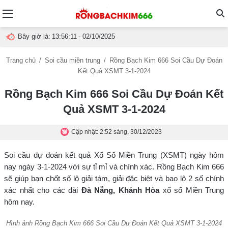
Menu
T
Bây giờ là:
13:56:12
- 02/10/2025
t
Trang chủ
/
Soi cầu miền trung
/
Rồng Bạch Kim 666 Soi Cầu Dự Đoán
Kết Quả XSMT 3-1-2024
g
Rồng Bạch Kim 666 Soi Cầu Dự Đoán Kết
Quả XSMT 3-1-2024
Cập nhật: 2:52 sáng, 30/12/2023
Soi cầu dự đoán kết quả Xổ Số Miền Trung (XSMT) ngày hôm
nay ngày 3-1-2024 với sự tỉ mỉ và chính xác. Rồng Bạch Kim 666
sẽ giúp bạn chốt số lô giải tám, giải đặc biệt và bao lô 2 số chính
xác nhất cho các đài
Đà Nẵng, Khánh Hòa
xổ số Miền Trung
hôm nay.
Hình ảnh Rồng Bạch Kim 666 Soi Cầu Dự Đoán Kết Quả XSMT 3-1-2024