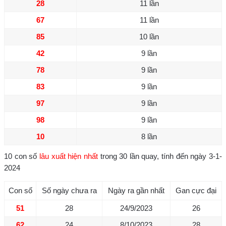
28
11 lần
67
11 lần
85
10 lần
42
9 lần
78
9 lần
83
9 lần
97
9 lần
98
9 lần
10
8 lần
10 con số
lâu xuất hiện nhất
trong 30 lần quay, tính đến ngày 3-1-
2024
Con số
Số ngày chưa ra
Ngày ra gần nhất
Gan cực đại
51
28
24/9/2023
26
62
24
8/10/2023
28