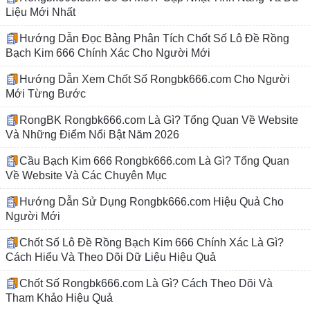
Liệu Mới Nhất
Hướng Dẫn Đọc Bảng Phân Tích Chốt Số Lô Đề Rồng
Bạch Kim 666 Chính Xác Cho Người Mới
Hướng Dẫn Xem Chốt Số Rongbk666.com Cho Người
Mới Từng Bước
RongBK Rongbk666.com Là Gì? Tổng Quan Về Website
Và Những Điểm Nổi Bật Năm 2026
Cầu Bạch Kim 666 Rongbk666.com Là Gì? Tổng Quan
Về Website Và Các Chuyên Mục
Hướng Dẫn Sử Dụng Rongbk666.com Hiệu Quả Cho
Người Mới
Chốt Số Lô Đề Rồng Bạch Kim 666 Chính Xác Là Gì?
Cách Hiểu Và Theo Dõi Dữ Liệu Hiệu Quả
Chốt Số Rongbk666.com Là Gì? Cách Theo Dõi Và
Tham Khảo Hiệu Quả