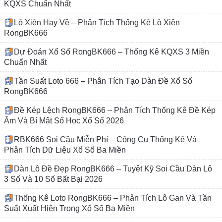
KQXS Chuẩn Nhất
Lô Xiên Hay Về – Phân Tích Thống Kê Lô Xiên
RongBK666
Dự Đoán Xổ Số RongBK666 – Thống Kê KQXS 3 Miền
Chuẩn Nhất
Tần Suất Loto 666 – Phân Tích Tạo Dàn Đề Xổ Số
RongBK666
Đề Kép Lệch RongBK666 – Phân Tích Thống Kê Đề Kép
Âm Và Bí Mật Số Học Xổ Số 2026
RBK666 Soi Cầu Miễn Phí – Công Cụ Thống Kê Và
Phân Tích Dữ Liệu Xổ Số Ba Miền
Dàn Lô Đề Đẹp RongBK666 – Tuyệt Kỹ Soi Cầu Dàn Lô
3 Số Và 10 Số Bất Bại 2026
Thống Kê Loto RongBK666 – Phân Tích Lô Gan Và Tần
Suất Xuất Hiện Trong Xổ Số Ba Miền