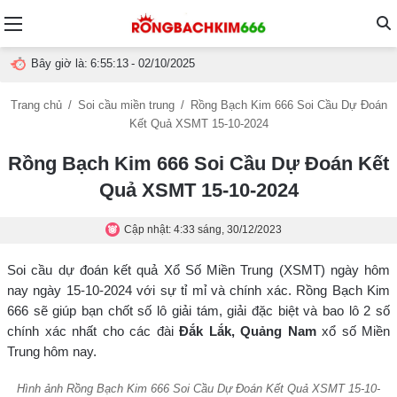
Menu
T
Bây giờ là:
6:55:14
- 02/10/2025
t
Trang chủ
/
Soi cầu miền trung
/
Rồng Bạch Kim 666 Soi Cầu Dự Đoán
Kết Quả XSMT 15-10-2024
g
Rồng Bạch Kim 666 Soi Cầu Dự Đoán Kết
Quả XSMT 15-10-2024
Cập nhật: 4:33 sáng, 30/12/2023
Soi cầu dự đoán kết quả Xổ Số Miền Trung (XSMT) ngày hôm
nay ngày 15-10-2024 với sự tỉ mỉ và chính xác. Rồng Bạch Kim
666 sẽ giúp bạn chốt số lô giải tám, giải đặc biệt và bao lô 2 số
chính xác nhất cho các đài
Đắk Lắk, Quảng Nam
xổ số Miền
Trung hôm nay.
Hình ảnh Rồng Bạch Kim 666 Soi Cầu Dự Đoán Kết Quả XSMT 15-10-