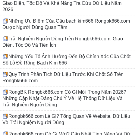
Giao Diện, Tốc Độ Và Khả Năng Tra Cứu Dữ Liệu Năm
2026
Những Ưu Điểm Của Cầu bạch kim666 Rongbk666.com
Được Người Dùng Quan Tâm
Trải Nghiệm Người Dùng Trên Rongbk666.com: Giao
Diện, Tốc Độ Và Tiện Ích
Những Yếu Tố Ảnh Hưởng Đến Độ Chính Xác Của Chốt
Số Lô Đề Rồng Bạch Kim 666
Quy Trình Phân Tích Dữ Liệu Trước Khi Chốt Số Trên
Rongbk666.com
RongBK Rongbk666.com Có Gì Mới Trong Năm 2026?
Những Cập Nhật Đáng Chú Ý Về Hệ Thống Dữ Liệu Và
Trải Nghiệm Người Dùng
Rongbk666.com Là Gì? Tổng Quan Về Website, Dữ Liệu
Và Trải Nghiệm Người Dùng
Rongbk666.com Có Gì Mới? Cập Nhật Tính Năng Và Dữ