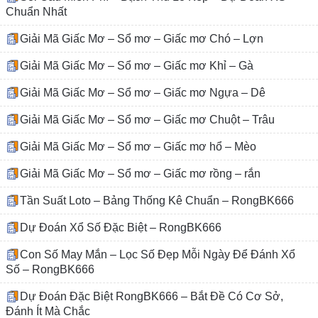
Chuẩn Nhất
Giải Mã Giấc Mơ – Sổ mơ – Giấc mơ Chó – Lợn
Giải Mã Giấc Mơ – Sổ mơ – Giấc mơ Khỉ – Gà
Giải Mã Giấc Mơ – Sổ mơ – Giấc mơ Ngựa – Dê
Giải Mã Giấc Mơ – Sổ mơ – Giấc mơ Chuột – Trâu
Giải Mã Giấc Mơ – Sổ mơ – Giấc mơ hổ – Mèo
Giải Mã Giấc Mơ – Sổ mơ – Giấc mơ rồng – rắn
Tần Suất Loto – Bảng Thống Kê Chuẩn – RongBK666
Dự Đoán Xổ Số Đặc Biệt – RongBK666
Con Số May Mắn – Lọc Số Đẹp Mỗi Ngày Để Đánh Xổ
Số – RongBK666
Dự Đoán Đặc Biệt RongBK666 – Bắt Đề Có Cơ Sở,
Đánh Ít Mà Chắc