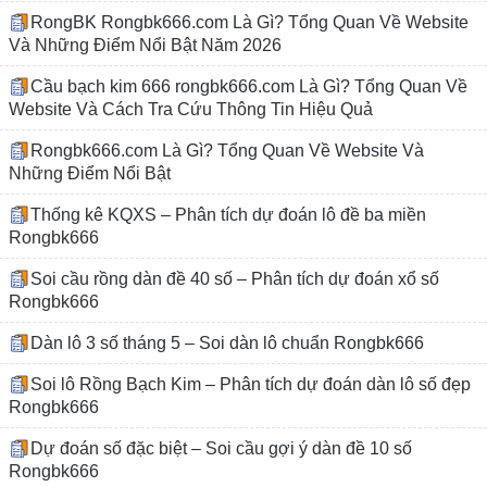
RongBK Rongbk666.com Là Gì? Tổng Quan Về Website
Và Những Điểm Nổi Bật Năm 2026
Cầu bạch kim 666 rongbk666.com Là Gì? Tổng Quan Về
Website Và Cách Tra Cứu Thông Tin Hiệu Quả
Rongbk666.com Là Gì? Tổng Quan Về Website Và
Những Điểm Nổi Bật
Thống kê KQXS – Phân tích dự đoán lô đề ba miền
Rongbk666
Soi cầu rồng dàn đề 40 số – Phân tích dự đoán xổ số
Rongbk666
Dàn lô 3 số tháng 5 – Soi dàn lô chuẩn Rongbk666
Soi lô Rồng Bạch Kim – Phân tích dự đoán dàn lô số đẹp
Rongbk666
Dự đoán số đặc biệt – Soi cầu gợi ý dàn đề 10 số
Rongbk666