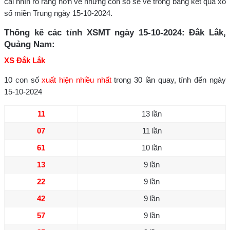
cái nhìn rõ ràng hơn về những con số sẽ về trong bảng kết quả xổ
số miền Trung ngày 15-10-2024.
Thống kê các tỉnh XSMT ngày 15-10-2024: Đắk Lắk,
Quảng Nam:
XS Đắk Lắk
10 con số
xuất hiện nhiều nhất
trong 30 lần quay, tính đến ngày
15-10-2024
11
13 lần
07
11 lần
61
10 lần
13
9 lần
22
9 lần
42
9 lần
57
9 lần