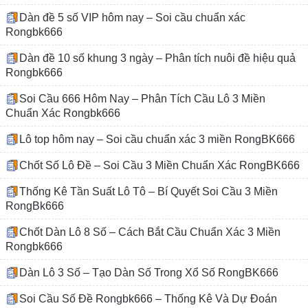
Dàn đề 5 số VIP hôm nay – Soi cầu chuẩn xác
Rongbk666
Dàn đề 10 số khung 3 ngày – Phân tích nuôi đề hiệu quả
Rongbk666
Soi Cầu 666 Hôm Nay – Phân Tích Cầu Lô 3 Miền
Chuẩn Xác Rongbk666
Lô top hôm nay – Soi cầu chuẩn xác 3 miền RongBK666
Chốt Số Lô Đề – Soi Cầu 3 Miền Chuẩn Xác RongBK666
Thống Kê Tần Suất Lô Tô – Bí Quyết Soi Cầu 3 Miền
RongBk666
Chốt Dàn Lô 8 Số – Cách Bắt Cầu Chuẩn Xác 3 Miền
Rongbk666
Dàn Lô 3 Số – Tạo Dàn Số Trong Xổ Số RongBK666
Soi Cầu Số Đề Rongbk666 – Thống Kê Và Dự Đoán