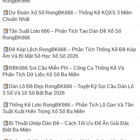
RongBK666
Dự Đoán Xổ Số RongBK666 – Thống Kê KQXS 3 Miền
Chuẩn Nhất
Tần Suất Loto 666 – Phân Tích Tạo Dàn Đề Xổ Số
RongBK666
Đề Kép Lệch RongBK666 – Phân Tích Thống Kê Đề Kép
Âm Và Bí Mật Số Học Xổ Số 2026
RBK666 Soi Cầu Miễn Phí – Công Cụ Thống Kê Và
Phân Tích Dữ Liệu Xổ Số Ba Miền
Dàn Lô Đề Đẹp RongBK666 – Tuyệt Kỹ Soi Cầu Dàn Lô
3 Số Và 10 Số Bất Bại 2026
Thống Kê Loto RongBK666 – Phân Tích Lô Gan Và Tần
Suất Xuất Hiện Trong Xổ Số Ba Miền
Bí Thuật Ghép Dàn Đề – Cách Tối Ưu Để Ăn Giải Đặc
Biệt Ba Miền