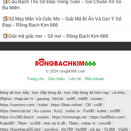
Cầu Bạch Thủ Số Đẹp Trong Tuần – Soi Chuẩn Xổ Số
Ba Miền
Số May Mắn Và Giấc Mơ – Giải Mã Bí Ẩn Và Gợi Ý Số
Đẹp – Rồng Bạch Kim 666
Giải mã giấc mơ – Sổ mơ – Rồng Bạch Kim 666
© 2024 rongbk666.com
Trang chủ
Giới thiệu
Liên hệ
Điều khoản
bóng đá trực tiếp
|
trực tiếp bóng đá
|
trực tiếp bóng đá hôm nay
|
ca khia
|
90phut
|
thapcam tv
|
gavang
|
hitclub
|
ao88
|
mb88
|
sunwin
|
https://xemtiso.com/
|
kubet
|
https://llwin.online/
|
O8
|
xx88
|
https://iwinclub.la/
|
Ku casino
|
Ku11
|
xoilac tv
|
Fun88
|
kubet
|
sv388
|
https://sv368.direct/
|
sunwin
|
https://zinmanga.net
|
https://ee88vie.com/
|
Kubet88
|
78win
|
sv368
|
nhà cái lô đề
|
78win
|
xoilac tv
|
xoso66
|
https://keonhacai55.bet/
|
socolive
|
Alo789
|
Ae888
|
xôi lạc
|
Sv368
|
Vip66
|