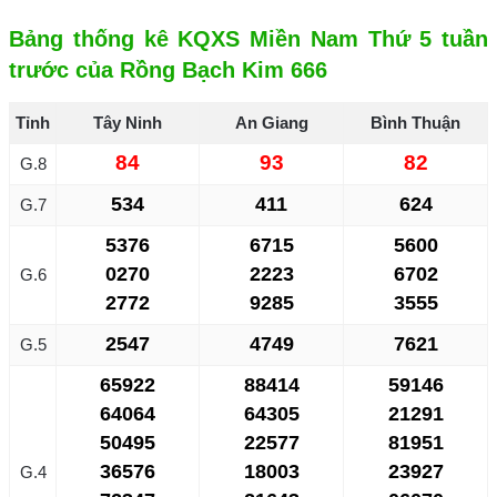
Bảng thống kê KQXS Miền Nam Thứ 5 tuần
trước của Rồng Bạch Kim 666
Tỉnh
Tây Ninh
An Giang
Bình Thuận
84
93
82
G.8
534
411
624
G.7
5376
6715
5600
0270
2223
6702
G.6
2772
9285
3555
2547
4749
7621
G.5
65922
88414
59146
64064
64305
21291
50495
22577
81951
36576
18003
23927
G.4