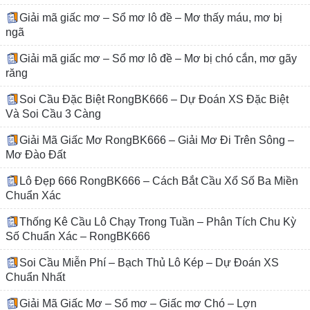
Giải mã giấc mơ – Sổ mơ lô đề – Mơ thấy máu, mơ bị
ngã
Giải mã giấc mơ – Sổ mơ lô đề – Mơ bị chó cắn, mơ gãy
răng
Soi Cầu Đặc Biệt RongBK666 – Dự Đoán XS Đặc Biệt
Và Soi Cầu 3 Càng
Giải Mã Giấc Mơ RongBK666 – Giải Mơ Đi Trên Sông –
Mơ Đào Đất
Lô Đẹp 666 RongBK666 – Cách Bắt Cầu Xổ Số Ba Miền
Chuẩn Xác
Thống Kê Cầu Lô Chạy Trong Tuần – Phân Tích Chu Kỳ
Số Chuẩn Xác – RongBK666
Soi Cầu Miễn Phí – Bạch Thủ Lô Kép – Dự Đoán XS
Chuẩn Nhất
Giải Mã Giấc Mơ – Sổ mơ – Giấc mơ Chó – Lợn