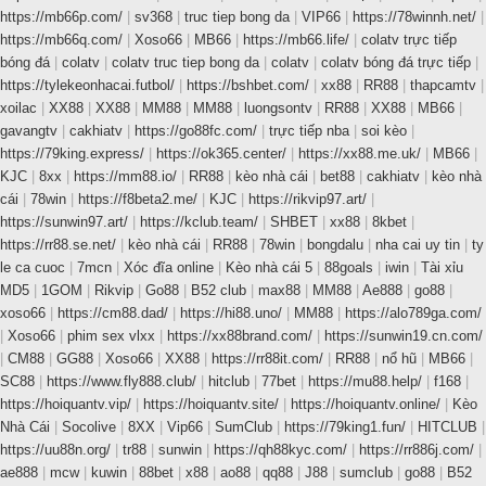
https://mb66p.com/
|
sv368
|
truc tiep bong da
|
VIP66
|
https://78winnh.net/
|
https://mb66q.com/
|
Xoso66
|
MB66
|
https://mb66.life/
|
colatv trực tiếp
bóng đá
|
colatv
|
colatv truc tiep bong da
|
colatv
|
colatv bóng đá trực tiếp
|
https://tylekeonhacai.futbol/
|
https://bshbet.com/
|
xx88
|
RR88
|
thapcamtv
|
xoilac
|
XX88
|
XX88
|
MM88
|
MM88
|
luongsontv
|
RR88
|
XX88
|
MB66
|
gavangtv
|
cakhiatv
|
https://go88fc.com/
|
trực tiếp nba
|
soi kèo
|
https://79king.express/
|
https://ok365.center/
|
https://xx88.me.uk/
|
MB66
|
KJC
|
8xx
|
https://mm88.io/
|
RR88
|
kèo nhà cái
|
bet88
|
cakhiatv
|
kèo nhà
cái
|
78win
|
https://f8beta2.me/
|
KJC
|
https://rikvip97.art/
|
https://sunwin97.art/
|
https://kclub.team/
|
SHBET
|
xx88
|
8kbet
|
https://rr88.se.net/
|
kèo nhà cái
|
RR88
|
78win
|
bongdalu
|
nha cai uy tin
|
ty
le ca cuoc
|
7mcn
|
Xóc đĩa online
|
Kèo nhà cái 5
|
88goals
|
iwin
|
Tài xỉu
MD5
|
1GOM
|
Rikvip
|
Go88
|
B52 club
|
max88
|
MM88
|
Ae888
|
go88
|
xoso66
|
https://cm88.dad/
|
https://hi88.uno/
|
MM88
|
https://alo789ga.com/
|
Xoso66
|
phim sex vlxx
|
https://xx88brand.com/
|
https://sunwin19.cn.com/
|
CM88
|
GG88
|
Xoso66
|
XX88
|
https://rr88it.com/
|
RR88
|
nổ hũ
|
MB66
|
SC88
|
https://www.fly888.club/
|
hitclub
|
77bet
|
https://mu88.help/
|
f168
|
https://hoiquantv.vip/
|
https://hoiquantv.site/
|
https://hoiquantv.online/
|
Kèo
Nhà Cái
|
Socolive
|
8XX
|
Vip66
|
SumClub
|
https://79king1.fun/
|
HITCLUB
|
https://uu88n.org/
|
tr88
|
sunwin
|
https://qh88kyc.com/
|
https://rr886j.com/
|
ae888
|
mcw
|
kuwin
|
88bet
|
x88
|
ao88
|
qq88
|
J88
|
sumclub
|
go88
|
B52