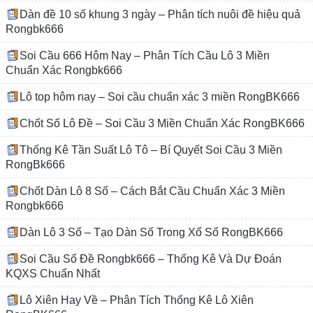
Dàn đề 10 số khung 3 ngày – Phân tích nuôi đề hiệu quả
Rongbk666
Soi Cầu 666 Hôm Nay – Phân Tích Cầu Lô 3 Miền
Chuẩn Xác Rongbk666
Lô top hôm nay – Soi cầu chuẩn xác 3 miền RongBK666
Chốt Số Lô Đề – Soi Cầu 3 Miền Chuẩn Xác RongBK666
Thống Kê Tần Suất Lô Tô – Bí Quyết Soi Cầu 3 Miền
RongBk666
Chốt Dàn Lô 8 Số – Cách Bắt Cầu Chuẩn Xác 3 Miền
Rongbk666
Dàn Lô 3 Số – Tạo Dàn Số Trong Xổ Số RongBK666
Soi Cầu Số Đề Rongbk666 – Thống Kê Và Dự Đoán
KQXS Chuẩn Nhất
Lô Xiên Hay Về – Phân Tích Thống Kê Lô Xiên