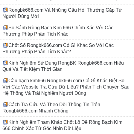
Rongbk666.com Và Những Câu Hỏi Thường Gặp Từ
Người Dùng Mới
So Sánh Rồng Bạch Kim 666 Chính Xác Với Các
Phương Pháp Phân Tích Khác
Chốt Số Rongbk666.com Có Gì Khác So Với Các
Phương Pháp Phân Tích Khác?
Kinh Nghiệm Sử Dụng RongBK Rongbk666.com Hiệu
Quả Và Tiết Kiệm Thời Gian
Cầu bạch kim666 Rongbk666.com Có Gì Khác Biệt So
Với Các Website Tra Cứu Dữ Liệu? Phân Tích Chuyên Sâu
Hệ Thống Và Trải Nghiệm Người Dùng
Cách Tra Cứu Và Theo Dõi Thông Tin Trên
Rongbk666.com Nhanh Chóng
Kinh Nghiệm Tham Khảo Chốt Lô Đề Rồng Bạch Kim
666 Chính Xác Từ Góc Nhìn Dữ Liệu