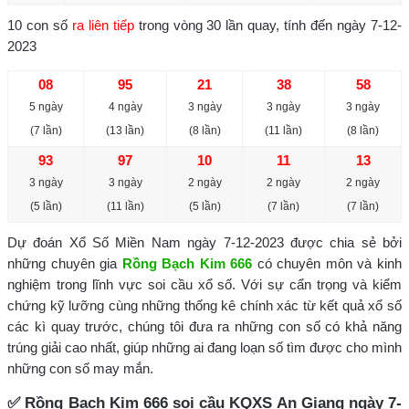
10 con số
ra liên tiếp
trong vòng 30 lần quay, tính đến ngày 7-12-
2023
08
95
21
38
58
5 ngày
4 ngày
3 ngày
3 ngày
3 ngày
(7 lần)
(13 lần)
(8 lần)
(11 lần)
(8 lần)
93
97
10
11
13
3 ngày
3 ngày
2 ngày
2 ngày
2 ngày
(5 lần)
(11 lần)
(5 lần)
(7 lần)
(7 lần)
Dự đoán Xổ Số Miền Nam ngày 7-12-2023 được chia sẻ bởi
những chuyên gia
Rồng Bạch Kim 666
có chuyên môn và kinh
nghiệm trong lĩnh vực soi cầu xổ số. Với sự cẩn trọng và kiểm
chứng kỹ lưỡng cùng những thống kê chính xác từ kết quả xổ số
các kì quay trước, chúng tôi đưa ra những con số có khả năng
trúng giải cao nhất, giúp những ai đang loạn số tìm được cho mình
những con số may mắn.
✅ Rồng Bạch Kim 666 soi cầu KQXS An Giang ngày 7-