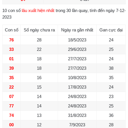
10 con số
lâu xuất hiện nhất
trong 30 lần quay, tính đến ngày 7-12-
2023
Con số
Số ngày chưa ra
Ngày ra gần nhất
Gan cực đại
76
28
18/5/2023
24
33
22
29/6/2023
25
01
18
27/7/2023
24
39
18
27/7/2023
38
35
16
10/8/2023
35
22
15
17/8/2023
24
07
14
24/8/2023
23
77
14
24/8/2023
25
74
13
31/8/2023
36
00
12
7/9/2023
28