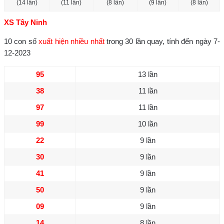
(14 lần)
(11 lần)
(8 lần)
(9 lần)
(8 lần)
XS Tây Ninh
10 con số
xuất hiện nhiều nhất
trong 30 lần quay, tính đến ngày 7-
12-2023
95
13 lần
38
11 lần
97
11 lần
99
10 lần
22
9 lần
30
9 lần
41
9 lần
50
9 lần
09
9 lần
14
8 lần