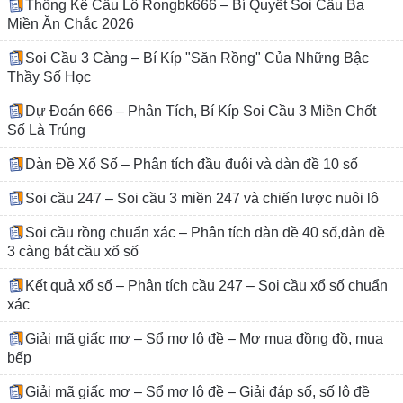
Thống Kê Cầu Lô Rongbk666 – Bí Quyết Soi Cầu Ba
Miền Ăn Chắc 2026
Soi Cầu 3 Càng – Bí Kíp "Săn Rồng" Của Những Bậc
Thầy Số Học
Dự Đoán 666 – Phân Tích, Bí Kíp Soi Cầu 3 Miền Chốt
Số Là Trúng
Dàn Đề Xổ Số – Phân tích đầu đuôi và dàn đề 10 số
Soi cầu 247 – Soi cầu 3 miền 247 và chiến lược nuôi lô
Soi cầu rồng chuẩn xác – Phân tích dàn đề 40 số,dàn đề
3 càng bắt cầu xổ số
Kết quả xổ số – Phân tích cầu 247 – Soi cầu xổ số chuẩn
xác
Giải mã giấc mơ – Sổ mơ lô đề – Mơ mua đồng đồ, mua
bếp
Giải mã giấc mơ – Sổ mơ lô đề – Giải đáp số, số lô đề