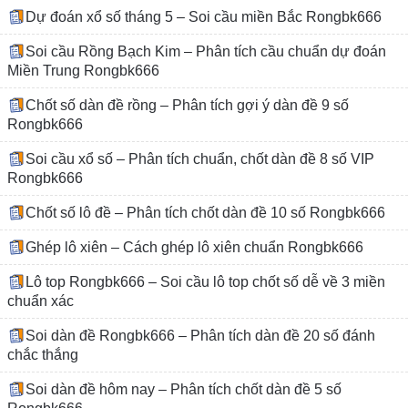
Dự đoán xổ số tháng 5 – Soi cầu miền Bắc Rongbk666
Soi cầu Rồng Bạch Kim – Phân tích cầu chuẩn dự đoán
Miền Trung Rongbk666
Chốt số dàn đề rồng – Phân tích gợi ý dàn đề 9 số
Rongbk666
Soi cầu xổ số – Phân tích chuẩn, chốt dàn đề 8 số VIP
Rongbk666
Chốt số lô đề – Phân tích chốt dàn đề 10 số Rongbk666
Ghép lô xiên – Cách ghép lô xiên chuẩn Rongbk666
Lô top Rongbk666 – Soi cầu lô top chốt số dễ về 3 miền
chuẩn xác
Soi dàn đề Rongbk666 – Phân tích dàn đề 20 số đánh
chắc thắng
Soi dàn đề hôm nay – Phân tích chốt dàn đề 5 số