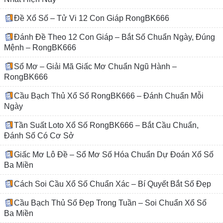
Đề Xổ Số – Tử Vi 12 Con Giáp RongBK666
Đánh Đề Theo 12 Con Giáp – Bắt Số Chuẩn Ngày, Đúng
Mệnh – RongBK666
Sổ Mơ – Giải Mã Giấc Mơ Chuẩn Ngũ Hành –
RongBK666
Cầu Bạch Thủ Xổ Số RongBK666 – Đánh Chuẩn Mỗi
Ngày
Tần Suất Loto Xổ Số RongBK666 – Bắt Cầu Chuẩn,
Đánh Số Có Cơ Sở
Giấc Mơ Lô Đề – Sổ Mơ Số Hóa Chuẩn Dự Đoán Xổ Số
Ba Miền
Cách Soi Cầu Xổ Số Chuẩn Xác – Bí Quyết Bắt Số Đẹp
Cầu Bạch Thủ Số Đẹp Trong Tuần – Soi Chuẩn Xổ Số
Ba Miền