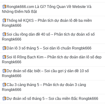
Rongbk666.com Là Gì? Tổng Quan Về Website Và
Những Điểm Nổi Bật
Thống kê KQXS – Phân tích dự đoán lô đề ba miền
Rongbk666
Soi cầu rồng dàn đề 40 số – Phân tích dự đoán xổ số
Rongbk666
Dàn lô 3 số tháng 5 – Soi dàn lô chuẩn Rongbk666
Soi lô Rồng Bạch Kim – Phân tích dự đoán dàn lô số đẹp
Rongbk666
Dự đoán số đặc biệt – Soi cầu gợi ý dàn đề 10 số
Rongbk666
Cầu 3 càng tháng 5 – Phân tích dự đoán 3 càng
Rongbk666
Dự đoán xổ số tháng 5 – Soi cầu miền Bắc Rongbk666