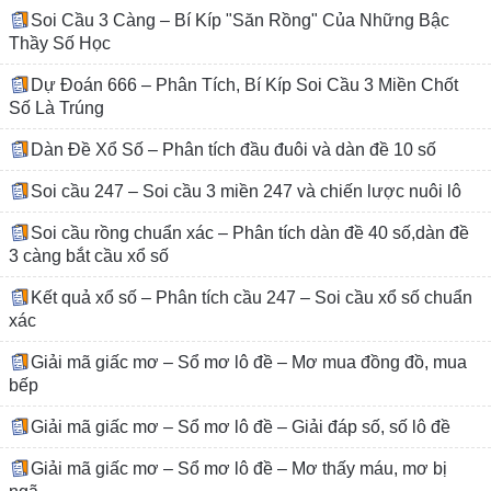
Soi Cầu 3 Càng – Bí Kíp "Săn Rồng" Của Những Bậc
Thầy Số Học
Dự Đoán 666 – Phân Tích, Bí Kíp Soi Cầu 3 Miền Chốt
Số Là Trúng
Dàn Đề Xổ Số – Phân tích đầu đuôi và dàn đề 10 số
Soi cầu 247 – Soi cầu 3 miền 247 và chiến lược nuôi lô
Soi cầu rồng chuẩn xác – Phân tích dàn đề 40 số,dàn đề
3 càng bắt cầu xổ số
Kết quả xổ số – Phân tích cầu 247 – Soi cầu xổ số chuẩn
xác
Giải mã giấc mơ – Sổ mơ lô đề – Mơ mua đồng đồ, mua
bếp
Giải mã giấc mơ – Sổ mơ lô đề – Giải đáp số, số lô đề
Giải mã giấc mơ – Sổ mơ lô đề – Mơ thấy máu, mơ bị