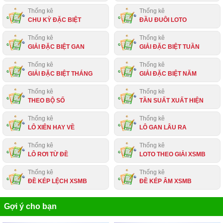
Thống kê
Thống kê
CHU KỲ ĐẶC BIỆT
ĐẦU ĐUÔI LOTO
Thống kê
Thống kê
GIẢI ĐẶC BIỆT GAN
GIẢI ĐẶC BIỆT TUẦN
Thống kê
Thống kê
GIẢI ĐẶC BIỆT THÁNG
GIẢI ĐẶC BIỆT NĂM
Thống kê
Thống kê
THEO BỘ SỐ
TẦN SUẤT XUẤT HIỆN
Thống kê
Thống kê
LÔ XIÊN HAY VỀ
LÔ GAN LÂU RA
Thống kê
Thống kê
LÔ RƠI TỪ ĐỀ
LOTO THEO GIẢI XSMB
Thống kê
Thống kê
ĐỀ KÉP LỆCH XSMB
ĐỀ KÉP ÂM XSMB
Gợi ý cho bạn