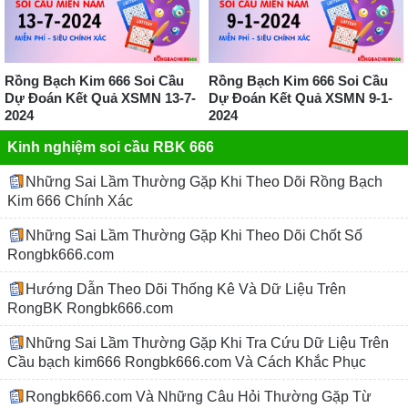
Rồng Bạch Kim 666 Soi Cầu
Rồng Bạch Kim 666 Soi Cầu
Dự Đoán Kết Quả XSMN 13-7-
Dự Đoán Kết Quả XSMN 9-1-
2024
2024
Kinh nghiệm soi cầu RBK 666
Những Sai Lầm Thường Gặp Khi Theo Dõi Rồng Bạch
Kim 666 Chính Xác
Những Sai Lầm Thường Gặp Khi Theo Dõi Chốt Số
Rongbk666.com
Hướng Dẫn Theo Dõi Thống Kê Và Dữ Liệu Trên
RongBK Rongbk666.com
Những Sai Lầm Thường Gặp Khi Tra Cứu Dữ Liệu Trên
Cầu bạch kim666 Rongbk666.com Và Cách Khắc Phục
Rongbk666.com Và Những Câu Hỏi Thường Gặp Từ