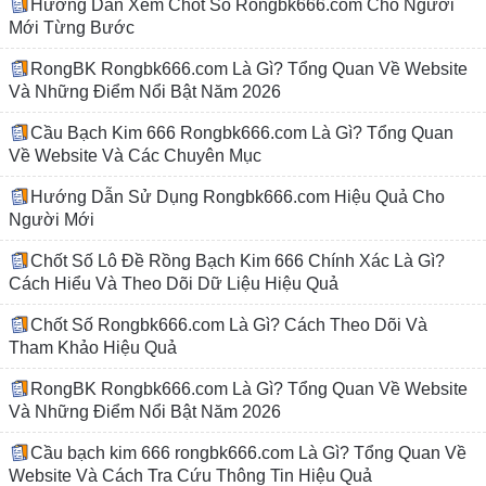
Hướng Dẫn Xem Chốt Số Rongbk666.com Cho Người
Mới Từng Bước
RongBK Rongbk666.com Là Gì? Tổng Quan Về Website
Và Những Điểm Nổi Bật Năm 2026
Cầu Bạch Kim 666 Rongbk666.com Là Gì? Tổng Quan
Về Website Và Các Chuyên Mục
Hướng Dẫn Sử Dụng Rongbk666.com Hiệu Quả Cho
Người Mới
Chốt Số Lô Đề Rồng Bạch Kim 666 Chính Xác Là Gì?
Cách Hiểu Và Theo Dõi Dữ Liệu Hiệu Quả
Chốt Số Rongbk666.com Là Gì? Cách Theo Dõi Và
Tham Khảo Hiệu Quả
RongBK Rongbk666.com Là Gì? Tổng Quan Về Website
Và Những Điểm Nổi Bật Năm 2026
Cầu bạch kim 666 rongbk666.com Là Gì? Tổng Quan Về
Website Và Cách Tra Cứu Thông Tin Hiệu Quả