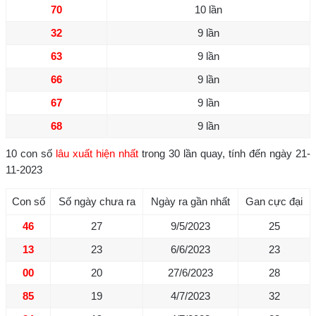
70
10 lần
32
9 lần
63
9 lần
66
9 lần
67
9 lần
68
9 lần
10 con số
lâu xuất hiện nhất
trong 30 lần quay, tính đến ngày 21-
11-2023
Con số
Số ngày chưa ra
Ngày ra gần nhất
Gan cực đại
46
27
9/5/2023
25
13
23
6/6/2023
23
00
20
27/6/2023
28
85
19
4/7/2023
32