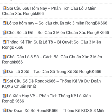
Soi Cầu 666 Hôm Nay – Phân Tích Cầu Lô 3 Miền
Chuẩn Xác Rongbk666
Lô top hôm nay – Soi cầu chuẩn xác 3 miền RongBK666
Chốt Số Lô Đề – Soi Cầu 3 Miền Chuẩn Xác RongBK666
Thống Kê Tần Suất Lô Tô – Bí Quyết Soi Cầu 3 Miền
RongBk666
Chốt Dàn Lô 8 Số – Cách Bắt Cầu Chuẩn Xác 3 Miền
Rongbk666
Dàn Lô 3 Số – Tạo Dàn Số Trong Xổ Số RongBK666
Soi Cầu Số Đề Rongbk666 – Thống Kê Và Dự Đoán
KQXS Chuẩn Nhất
Lô Xiên Hay Về – Phân Tích Thống Kê Lô Xiên
RongBK666
Dự Đoán Xổ Số RongBK666 – Thống Kê KQXS 3 Miền