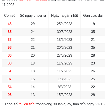
11-2023
Con số
Số ngày chưa ra
Ngày ra gần nhất
Gan cực đại
43
29
25/4/2023
19
35
24
30/5/2023
35
88
22
13/6/2023
21
58
21
20/6/2023
35
86
20
27/6/2023
28
08
18
11/7/2023
23
51
18
11/7/2023
26
97
15
1/8/2023
25
54
14
8/8/2023
22
96
13
15/8/2023
28
10 con số
ra liên tiếp
trong vòng 30 lần quay, tính đến ngày 21-11-