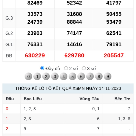
82469
52342
41797
33573
31688
50455
G.3
24739
88844
53479
23903
74147
62541
G.2
76331
14616
79191
G.1
630229
629780
205547
ĐB
Đầy đủ
2 số
3 số
0
1
2
3
4
5
6
7
8
9
THỐNG KÊ LÔ TÔ KẾT QUẢ XSMN NGÀY 14-11-2023
Đầu
Bạc Liêu
Vũng Tàu
Bến Tre
0
1, 2, 3
0, 1
7
1
2, 3
6
1, 3, 6
2
9
7
-