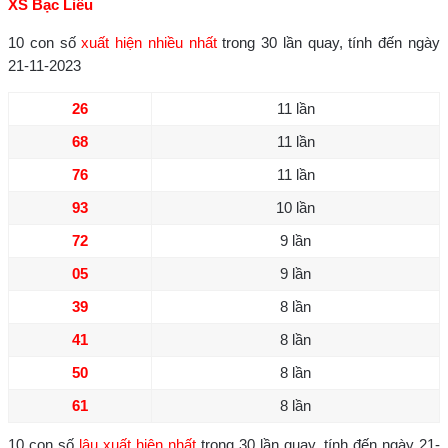
XS Bạc Liêu
10 con số
xuất hiện nhiều nhất
trong 30 lần quay, tính đến ngày
21-11-2023
26
11 lần
68
11 lần
76
11 lần
93
10 lần
72
9 lần
05
9 lần
39
8 lần
41
8 lần
50
8 lần
61
8 lần
10 con số
lâu xuất hiện nhất
trong 30 lần quay, tính đến ngày 21-