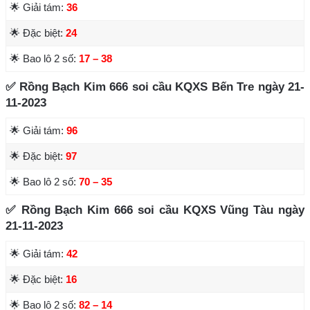
🌟 Giải tám:
36
🌟 Đặc biệt:
24
🌟 Bao lô 2 số:
17 – 38
✅ Rồng Bạch Kim 666 soi cầu KQXS Bến Tre ngày 21-
11-2023
🌟 Giải tám:
96
🌟 Đặc biệt:
97
🌟 Bao lô 2 số:
70 – 35
✅ Rồng Bạch Kim 666 soi cầu KQXS Vũng Tàu ngày
21-11-2023
🌟 Giải tám:
42
🌟 Đặc biệt:
16
🌟 Bao lô 2 số:
82 – 14