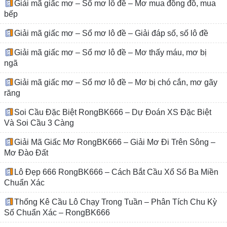
Giải mã giấc mơ – Sổ mơ lô đề – Mơ mua đồng đồ, mua
bếp
Giải mã giấc mơ – Sổ mơ lô đề – Giải đáp số, số lô đề
Giải mã giấc mơ – Sổ mơ lô đề – Mơ thấy máu, mơ bị
ngã
Giải mã giấc mơ – Sổ mơ lô đề – Mơ bị chó cắn, mơ gãy
răng
Soi Cầu Đặc Biệt RongBK666 – Dự Đoán XS Đặc Biệt
Và Soi Cầu 3 Càng
Giải Mã Giấc Mơ RongBK666 – Giải Mơ Đi Trên Sông –
Mơ Đào Đất
Lô Đẹp 666 RongBK666 – Cách Bắt Cầu Xổ Số Ba Miền
Chuẩn Xác
Thống Kê Cầu Lô Chạy Trong Tuần – Phân Tích Chu Kỳ
Số Chuẩn Xác – RongBK666