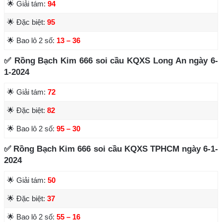
🌟 Giải tám:
94
🌟 Đặc biệt:
95
🌟 Bao lô 2 số:
13 – 36
✅ Rồng Bạch Kim 666 soi cầu KQXS Long An ngày 6-
1-2024
🌟 Giải tám:
72
🌟 Đặc biệt:
82
🌟 Bao lô 2 số:
95 – 30
✅ Rồng Bạch Kim 666 soi cầu KQXS TPHCM ngày 6-1-
2024
🌟 Giải tám:
50
🌟 Đặc biệt:
37
🌟 Bao lô 2 số:
55 – 16