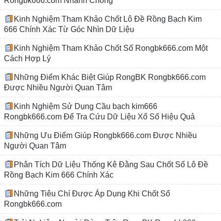
Rongbk666.com Nhanh Chóng
Kinh Nghiệm Tham Khảo Chốt Lô Đề Rồng Bạch Kim
666 Chính Xác Từ Góc Nhìn Dữ Liệu
Kinh Nghiệm Tham Khảo Chốt Số Rongbk666.com Một
Cách Hợp Lý
Những Điểm Khác Biệt Giúp RongBK Rongbk666.com
Được Nhiều Người Quan Tâm
Kinh Nghiệm Sử Dụng Cầu bạch kim666
Rongbk666.com Để Tra Cứu Dữ Liệu Xổ Số Hiệu Quả
Những Ưu Điểm Giúp Rongbk666.com Được Nhiều
Người Quan Tâm
Phân Tích Dữ Liệu Thống Kê Đằng Sau Chốt Số Lô Đề
Rồng Bạch Kim 666 Chính Xác
Những Tiêu Chí Được Áp Dụng Khi Chốt Số
Rongbk666.com