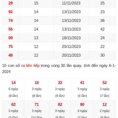
29
15
11/11/2023
25
92
14
13/11/2023
23
74
14
13/11/2023
36
55
14
13/11/2023
42
09
13
18/11/2023
24
75
12
20/11/2023
22
48
12
20/11/2023
30
10 con số
ra liên tiếp
trong vòng 30 lần quay, tính đến ngày 6-1-
2024
14
16
32
41
52
5 ngày
3 ngày
3 ngày
3 ngày
3 ngày
(8 lần)
(8 lần)
(9 lần)
(4 lần)
(7 lần)
62
71
82
90
12
3 ngày
3 ngày
3 ngày
3 ngày
2 ngày
(5 lần)
(10 lần)
(8 lần)
(7 lần)
(8 lần)