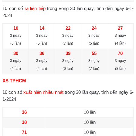
10 con số
ra liên tiếp
trong vòng 30 lần quay, tính đến ngày 6-1-
2024
10
14
22
24
27
3 ngày
3 ngày
3 ngày
3 ngày
3 ngày
(6 lần)
(5 lần)
(7 lần)
(5 lần)
(4 lần)
30
36
39
55
70
3 ngày
3 ngày
3 ngày
3 ngày
3 ngày
(4 lần)
(4 lần)
(6 lần)
(7 lần)
(8 lần)
XS TPHCM
10 con số
xuất hiện nhiều nhất
trong 30 lần quay, tính đến ngày 6-
1-2024
36
10 lần
38
10 lần
71
10 lần