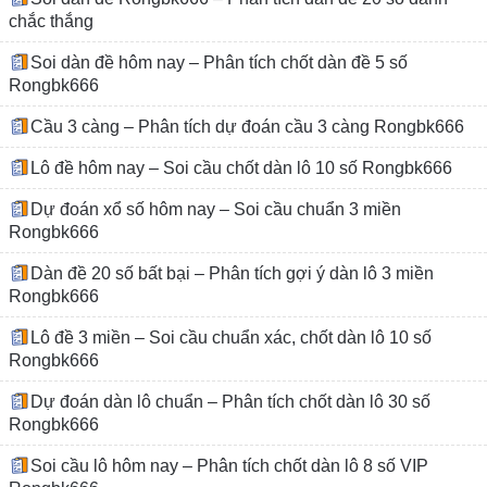
chắc thắng
Soi dàn đề hôm nay – Phân tích chốt dàn đề 5 số
Rongbk666
Cầu 3 càng – Phân tích dự đoán cầu 3 càng Rongbk666
Lô đề hôm nay – Soi cầu chốt dàn lô 10 số Rongbk666
Dự đoán xổ số hôm nay – Soi cầu chuẩn 3 miền
Rongbk666
Dàn đề 20 số bất bại – Phân tích gợi ý dàn lô 3 miền
Rongbk666
Lô đề 3 miền – Soi cầu chuẩn xác, chốt dàn lô 10 số
Rongbk666
Dự đoán dàn lô chuẩn – Phân tích chốt dàn lô 30 số
Rongbk666
Soi cầu lô hôm nay – Phân tích chốt dàn lô 8 số VIP