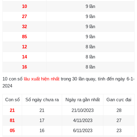
10
9 lần
27
9 lần
32
9 lần
85
9 lần
12
8 lần
14
8 lần
16
8 lần
10 con số
lâu xuất hiện nhất
trong 30 lần quay, tính đến ngày 6-1-
2024
Con số
Số ngày chưa ra
Ngày ra gần nhất
Gan cực đại
21
21
21/10/2023
28
81
17
4/11/2023
27
05
16
6/11/2023
23