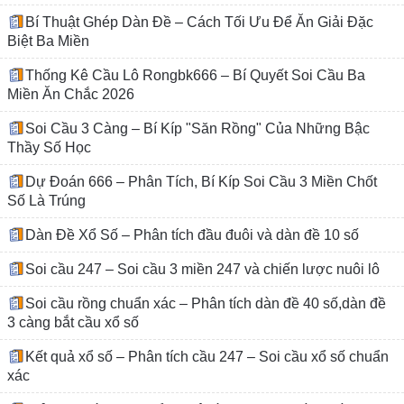
Bí Thuật Ghép Dàn Đề – Cách Tối Ưu Để Ăn Giải Đặc
Biệt Ba Miền
Thống Kê Cầu Lô Rongbk666 – Bí Quyết Soi Cầu Ba
Miền Ăn Chắc 2026
Soi Cầu 3 Càng – Bí Kíp "Săn Rồng" Của Những Bậc
Thầy Số Học
Dự Đoán 666 – Phân Tích, Bí Kíp Soi Cầu 3 Miền Chốt
Số Là Trúng
Dàn Đề Xổ Số – Phân tích đầu đuôi và dàn đề 10 số
Soi cầu 247 – Soi cầu 3 miền 247 và chiến lược nuôi lô
Soi cầu rồng chuẩn xác – Phân tích dàn đề 40 số,dàn đề
3 càng bắt cầu xổ số
Kết quả xổ số – Phân tích cầu 247 – Soi cầu xổ số chuẩn
xác