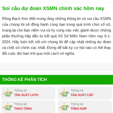
Soi cầu dự đoán XSMN chính xác hôm nay
Rồng Bạch Kim 666 mong rằng những thông tin và soi cầu XSMN
của chúng tôi sẽ đồng hành cùng bạn trong quá trình chơi xổ số,
mang lại cho bạn niềm vui và hy vọng vào việc giành được những
phần thưởng hấp dẫn từ kết quả Xổ Số Miền Nam hôm nay 6-1-
2024. Hãy luôn kết nối với chúng tôi để cập nhật những dự đoán
và chốt số chính xác nhất. Đừng để bất kỳ cơ hội nào có thể thay
đổi cuộc đời bạn trôi qua một cách vô nghĩa.
THỐNG KÊ PHÂN TÍCH
Thống kê
Thống kê
TẦN SUẤT LOTO
TẦN SUẤT CẶP
Thống kê
Thống kê
THEO TỔNG
TỔNG HỢP