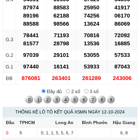
87974
88583
25950
41917
89196
62188
74256
06170
88588
98566
13624
86069
78441
71193
70816
72092
G.3
81577
28798
13536
16885
97039
29101
53055
57533
G.2
97440
16141
53933
87043
G.1
876081
263401
261289
243006
ĐB
Đầy đủ
2 số
3 số
0
1
2
3
4
5
6
7
8
9
THỐNG KÊ LÔ TÔ KẾT QUẢ XSMN NGÀY 12-10-2024
Đầu
TPHCM
Long An
Bình Phước
Hậu Giang
0
9
0, 1, 1, 5, 5, 6, 7
6, 8