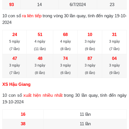
93
14
6/7/2024
23
10 con số
ra liên tiếp
trong vòng 30 lần quay, tính đến ngày 19-10-
2024
24
51
68
10
31
5 ngày
4 ngày
4 ngày
3 ngày
3 ngày
(7 lần)
(11 lần)
(8 lần)
(9 lần)
(7 lần)
47
48
74
87
04
3 ngày
3 ngày
3 ngày
3 ngày
3 ngày
(7 lần)
(8 lần)
(6 lần)
(8 lần)
(9 lần)
XS Hậu Giang
10 con số
xuất hiện nhiều nhất
trong 30 lần quay, tính đến ngày
19-10-2024
16
11 lần
38
11 lần