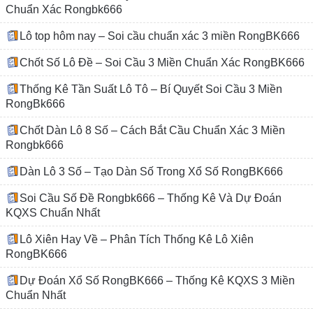
Chuẩn Xác Rongbk666
Lô top hôm nay – Soi cầu chuẩn xác 3 miền RongBK666
Chốt Số Lô Đề – Soi Cầu 3 Miền Chuẩn Xác RongBK666
Thống Kê Tần Suất Lô Tô – Bí Quyết Soi Cầu 3 Miền
RongBk666
Chốt Dàn Lô 8 Số – Cách Bắt Cầu Chuẩn Xác 3 Miền
Rongbk666
Dàn Lô 3 Số – Tạo Dàn Số Trong Xổ Số RongBK666
Soi Cầu Số Đề Rongbk666 – Thống Kê Và Dự Đoán
KQXS Chuẩn Nhất
Lô Xiên Hay Về – Phân Tích Thống Kê Lô Xiên
RongBK666
Dự Đoán Xổ Số RongBK666 – Thống Kê KQXS 3 Miền
Chuẩn Nhất