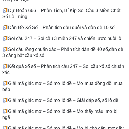
Dự Đoán 666 – Phân Tích, Bí Kíp Soi Cầu 3 Miền Chốt
Số Là Trúng
Dàn Đề Xổ Số – Phân tích đầu đuôi và dàn đề 10 số
Soi cầu 247 – Soi cầu 3 miền 247 và chiến lược nuôi lô
Soi cầu rồng chuẩn xác – Phân tích dàn đề 40 số,dàn đề
3 càng bắt cầu xổ số
Kết quả xổ số – Phân tích cầu 247 – Soi cầu xổ số chuẩn
xác
Giải mã giấc mơ – Sổ mơ lô đề – Mơ mua đồng đồ, mua
bếp
Giải mã giấc mơ – Sổ mơ lô đề – Giải đáp số, số lô đề
Giải mã giấc mơ – Sổ mơ lô đề – Mơ thấy máu, mơ bị
ngã
Giải mã giấc mơ – Sổ mơ lô đề – Mơ bị chó cắn, mơ gãy