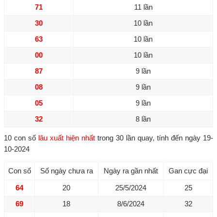
71
11 lần
30
10 lần
63
10 lần
00
10 lần
87
9 lần
08
9 lần
05
9 lần
32
8 lần
10 con số
lâu xuất hiện nhất
trong 30 lần quay, tính đến ngày 19-
10-2024
Con số
Số ngày chưa ra
Ngày ra gần nhất
Gan cực đại
64
20
25/5/2024
25
69
18
8/6/2024
32