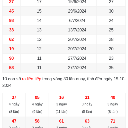
27
17
15/6/2024
27
45
15
29/6/2024
30
98
14
6/7/2024
24
33
13
13/7/2024
25
62
12
20/7/2024
28
19
12
20/7/2024
20
90
11
27/7/2024
23
58
11
27/7/2024
35
10 con số
ra liên tiếp
trong vòng 30 lần quay, tính đến ngày 19-10-
2024
37
05
16
31
40
4 ngày
4 ngày
3 ngày
3 ngày
3 ngày
(8 lần)
(9 lần)
(11 lần)
(5 lần)
(8 lần)
47
58
61
63
71