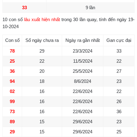
33
9 lần
10 con số
lâu xuất hiện nhất
trong 30 lần quay, tính đến ngày 19-
10-2024
Con số
Số ngày chưa ra
Ngày ra gần nhất
Gan cực đại
78
29
23/3/2024
33
25
22
11/5/2024
22
36
20
25/5/2024
27
94
18
8/6/2024
23
02
16
22/6/2024
22
99
16
22/6/2024
26
73
16
22/6/2024
36
89
15
29/6/2024
23
29
15
29/6/2024
25