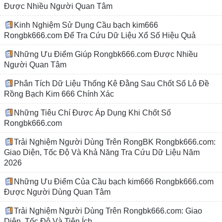
Được Nhiều Người Quan Tâm
Kinh Nghiệm Sử Dụng Cầu bạch kim666
Rongbk666.com Để Tra Cứu Dữ Liệu Xổ Số Hiệu Quả
Những Ưu Điểm Giúp Rongbk666.com Được Nhiều
Người Quan Tâm
Phân Tích Dữ Liệu Thống Kê Đằng Sau Chốt Số Lô Đề
Rồng Bạch Kim 666 Chính Xác
Những Tiêu Chí Được Áp Dụng Khi Chốt Số
Rongbk666.com
Trải Nghiệm Người Dùng Trên RongBK Rongbk666.com:
Giao Diện, Tốc Độ Và Khả Năng Tra Cứu Dữ Liệu Năm
2026
Những Ưu Điểm Của Cầu bạch kim666 Rongbk666.com
Được Người Dùng Quan Tâm
Trải Nghiệm Người Dùng Trên Rongbk666.com: Giao
Diện, Tốc Độ Và Tiện Ích