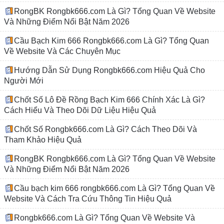
RongBK Rongbk666.com Là Gì? Tổng Quan Về Website
Và Những Điểm Nổi Bật Năm 2026
Cầu Bạch Kim 666 Rongbk666.com Là Gì? Tổng Quan
Về Website Và Các Chuyên Mục
Hướng Dẫn Sử Dụng Rongbk666.com Hiệu Quả Cho
Người Mới
Chốt Số Lô Đề Rồng Bạch Kim 666 Chính Xác Là Gì?
Cách Hiểu Và Theo Dõi Dữ Liệu Hiệu Quả
Chốt Số Rongbk666.com Là Gì? Cách Theo Dõi Và
Tham Khảo Hiệu Quả
RongBK Rongbk666.com Là Gì? Tổng Quan Về Website
Và Những Điểm Nổi Bật Năm 2026
Cầu bạch kim 666 rongbk666.com Là Gì? Tổng Quan Về
Website Và Cách Tra Cứu Thông Tin Hiệu Quả
Rongbk666.com Là Gì? Tổng Quan Về Website Và