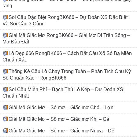
răng
Soi Cầu Đặc Biệt RongBK666 – Dự Đoán XS Đặc Biệt
Và Soi Cầu 3 Càng
Giải Mã Giấc Mơ RongBK666 – Giải Mơ Đi Trên Sông –
Mơ Đào Đất
Lô Đẹp 666 RongBK666 – Cách Bắt Cầu Xổ Số Ba Miền
Chuẩn Xác
Thống Kê Cầu Lô Chạy Trong Tuần – Phân Tích Chu Kỳ
Số Chuẩn Xác – RongBK666
Soi Cầu Miễn Phí – Bạch Thủ Lô Kép – Dự Đoán XS
Chuẩn Nhất
Giải Mã Giấc Mơ – Sổ mơ – Giấc mơ Chó – Lợn
Giải Mã Giấc Mơ – Sổ mơ – Giấc mơ Khỉ – Gà
Giải Mã Giấc Mơ – Sổ mơ – Giấc mơ Ngựa – Dê