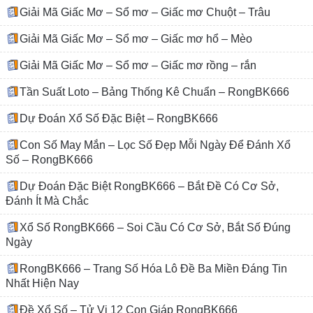
Giải Mã Giấc Mơ – Sổ mơ – Giấc mơ Chuột – Trâu
Giải Mã Giấc Mơ – Sổ mơ – Giấc mơ hổ – Mèo
Giải Mã Giấc Mơ – Sổ mơ – Giấc mơ rồng – rắn
Tần Suất Loto – Bảng Thống Kê Chuẩn – RongBK666
Dự Đoán Xổ Số Đặc Biệt – RongBK666
Con Số May Mắn – Lọc Số Đẹp Mỗi Ngày Để Đánh Xổ
Số – RongBK666
Dự Đoán Đặc Biệt RongBK666 – Bắt Đề Có Cơ Sở,
Đánh Ít Mà Chắc
Xổ Số RongBK666 – Soi Cầu Có Cơ Sở, Bắt Số Đúng
Ngày
RongBK666 – Trang Số Hóa Lô Đề Ba Miền Đáng Tin
Nhất Hiện Nay
Đề Xổ Số – Tử Vi 12 Con Giáp RongBK666