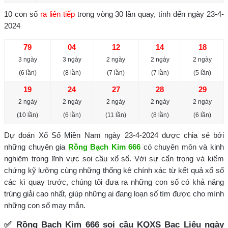
10 con số
ra liên tiếp
trong vòng 30 lần quay, tính đến ngày 23-4-
2024
79
04
12
14
18
3 ngày
3 ngày
2 ngày
2 ngày
2 ngày
(6 lần)
(8 lần)
(7 lần)
(7 lần)
(5 lần)
19
24
27
28
29
2 ngày
2 ngày
2 ngày
2 ngày
2 ngày
(10 lần)
(6 lần)
(11 lần)
(8 lần)
(6 lần)
Dự đoán Xổ Số Miền Nam ngày 23-4-2024 được chia sẻ bởi
những chuyên gia
Rồng Bạch Kim 666
có chuyên môn và kinh
nghiệm trong lĩnh vực soi cầu xổ số. Với sự cẩn trọng và kiểm
chứng kỹ lưỡng cùng những thống kê chính xác từ kết quả xổ số
các kì quay trước, chúng tôi đưa ra những con số có khả năng
trúng giải cao nhất, giúp những ai đang loạn số tìm được cho mình
những con số may mắn.
✅ Rồng Bạch Kim 666 soi cầu KQXS Bạc Liêu ngày