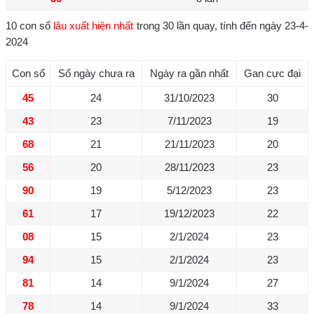
10 con số
lâu xuất hiện nhất
trong 30 lần quay, tính đến ngày 23-4-
2024
Con số
Số ngày chưa ra
Ngày ra gần nhất
Gan cực đại
45
24
31/10/2023
30
43
23
7/11/2023
19
68
21
21/11/2023
20
56
20
28/11/2023
23
90
19
5/12/2023
23
61
17
19/12/2023
22
08
15
2/1/2024
23
94
15
2/1/2024
23
81
14
9/1/2024
27
78
14
9/1/2024
33