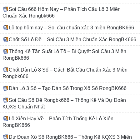
Soi Cầu 666 Hôm Nay – Phân Tích Cầu Lô 3 Miền
Chuẩn Xác Rongbk666
Lô top hôm nay – Soi cầu chuẩn xác 3 miền RongBK666
Chốt Số Lô Đề – Soi Cầu 3 Miền Chuẩn Xác RongBK666
Thống Kê Tần Suất Lô Tô – Bí Quyết Soi Cầu 3 Miền
RongBk666
Chốt Dàn Lô 8 Số – Cách Bắt Cầu Chuẩn Xác 3 Miền
Rongbk666
Dàn Lô 3 Số – Tạo Dàn Số Trong Xổ Số RongBK666
Soi Cầu Số Đề Rongbk666 – Thống Kê Và Dự Đoán
KQXS Chuẩn Nhất
Lô Xiên Hay Về – Phân Tích Thống Kê Lô Xiên
RongBK666
Dự Đoán Xổ Số RongBK666 – Thống Kê KQXS 3 Miền