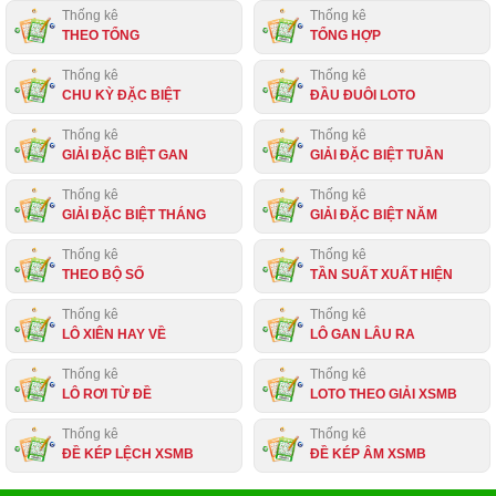
Thống kê
Thống kê
THEO TỔNG
TỔNG HỢP
Thống kê
Thống kê
CHU KỲ ĐẶC BIỆT
ĐẦU ĐUÔI LOTO
Thống kê
Thống kê
GIẢI ĐẶC BIỆT GAN
GIẢI ĐẶC BIỆT TUẦN
Thống kê
Thống kê
GIẢI ĐẶC BIỆT THÁNG
GIẢI ĐẶC BIỆT NĂM
Thống kê
Thống kê
THEO BỘ SỐ
TẦN SUẤT XUẤT HIỆN
Thống kê
Thống kê
LÔ XIÊN HAY VỀ
LÔ GAN LÂU RA
Thống kê
Thống kê
LÔ RƠI TỪ ĐỀ
LOTO THEO GIẢI XSMB
Thống kê
Thống kê
ĐỀ KÉP LỆCH XSMB
ĐỀ KÉP ÂM XSMB