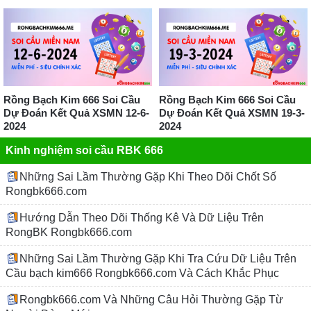
Rồng Bạch Kim 666 Soi Cầu
Rồng Bạch Kim 666 Soi Cầu
Dự Đoán Kết Quả XSMN 12-6-
Dự Đoán Kết Quả XSMN 19-3-
2024
2024
Kinh nghiệm soi cầu RBK 666
Những Sai Lầm Thường Gặp Khi Theo Dõi Chốt Số
Rongbk666.com
Hướng Dẫn Theo Dõi Thống Kê Và Dữ Liệu Trên
RongBK Rongbk666.com
Những Sai Lầm Thường Gặp Khi Tra Cứu Dữ Liệu Trên
Cầu bạch kim666 Rongbk666.com Và Cách Khắc Phục
Rongbk666.com Và Những Câu Hỏi Thường Gặp Từ
Người Dùng Mới