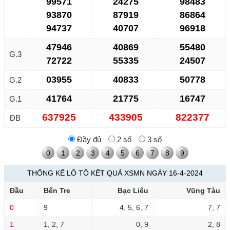
99571
24275
98483
93870
87919
86864
94737
40707
96918
47946
40869
55480
G.3
72722
55335
24507
03955
40833
50778
G.2
41764
21775
16747
G.1
637925
433905
822377
ĐB
Đầy đủ
2 số
3 số
0
1
2
3
4
5
6
7
8
9
THỐNG KÊ LÔ TÔ KẾT QUẢ XSMN NGÀY 16-4-2024
Đầu
Bến Tre
Bạc Liêu
Vũng Tàu
0
9
4, 5, 6, 7
7, 7
1
1, 2, 7
0, 9
2, 8