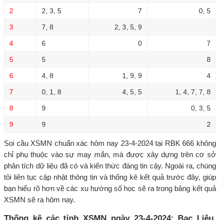
2
2, 3, 5
7
0, 5
3
7, 8
2, 3, 5, 9
4
6
0
7
5
5
8
6
4, 8
1, 9, 9
4
7
0, 1, 8
4, 5, 5
1, 4, 7, 7, 8
8
9
0, 3, 5
9
9
2
Soi cầu XSMN chuẩn xác hôm nay 23-4-2024 tại RBK 666 không
chỉ phụ thuộc vào sự may mắn, mà được xây dựng trên cơ sở
phân tích dữ liệu đã có và kiến thức đáng tin cậy. Ngoài ra, chúng
tôi liên tục cập nhật thông tin và thống kê kết quả trước đây, giúp
bạn hiểu rõ hơn về các xu hướng số học sẽ ra trong bảng kết quả
XSMN sẽ ra hôm nay.
Thống kê các tỉnh XSMN ngày 23-4-2024: Bạc Liêu,