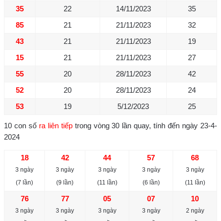
35
22
14/11/2023
35
85
21
21/11/2023
32
43
21
21/11/2023
19
15
21
21/11/2023
27
55
20
28/11/2023
42
52
20
28/11/2023
24
53
19
5/12/2023
25
10 con số
ra liên tiếp
trong vòng 30 lần quay, tính đến ngày 23-4-
2024
18
42
44
57
68
3 ngày
3 ngày
3 ngày
3 ngày
3 ngày
(7 lần)
(9 lần)
(11 lần)
(6 lần)
(11 lần)
76
77
05
07
10
3 ngày
3 ngày
3 ngày
3 ngày
2 ngày