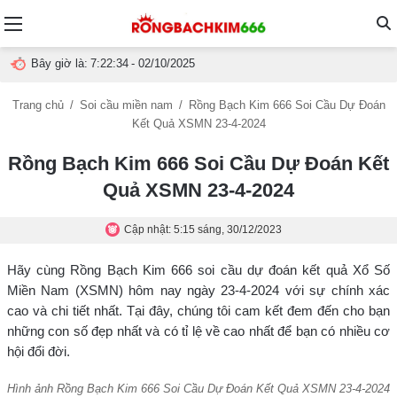
Menu
T
Bây giờ là:
7:22:35
- 02/10/2025
t
Trang chủ
/
Soi cầu miền nam
/
Rồng Bạch Kim 666 Soi Cầu Dự Đoán
Kết Quả XSMN 23-4-2024
g
Rồng Bạch Kim 666 Soi Cầu Dự Đoán Kết
Quả XSMN 23-4-2024
Cập nhật: 5:15 sáng, 30/12/2023
Hãy cùng Rồng Bạch Kim 666 soi cầu dự đoán kết quả Xổ Số
Miền Nam (XSMN) hôm nay ngày 23-4-2024 với sự chính xác
cao và chi tiết nhất. Tại đây, chúng tôi cam kết đem đến cho bạn
những con số đẹp nhất và có tỉ lệ về cao nhất để bạn có nhiều cơ
hội đổi đời.
Hình ảnh Rồng Bạch Kim 666 Soi Cầu Dự Đoán Kết Quả XSMN 23-4-2024