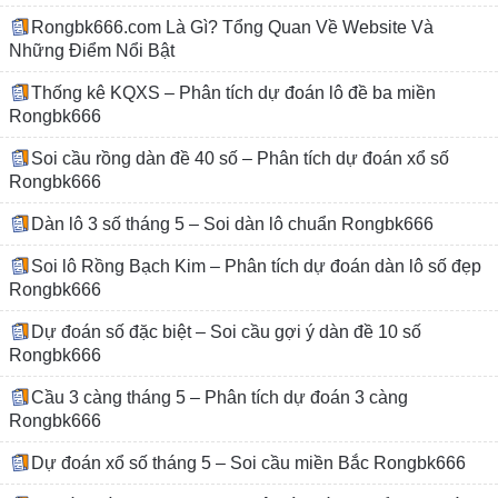
Rongbk666.com Là Gì? Tổng Quan Về Website Và
Những Điểm Nổi Bật
Thống kê KQXS – Phân tích dự đoán lô đề ba miền
Rongbk666
Soi cầu rồng dàn đề 40 số – Phân tích dự đoán xổ số
Rongbk666
Dàn lô 3 số tháng 5 – Soi dàn lô chuẩn Rongbk666
Soi lô Rồng Bạch Kim – Phân tích dự đoán dàn lô số đẹp
Rongbk666
Dự đoán số đặc biệt – Soi cầu gợi ý dàn đề 10 số
Rongbk666
Cầu 3 càng tháng 5 – Phân tích dự đoán 3 càng
Rongbk666
Dự đoán xổ số tháng 5 – Soi cầu miền Bắc Rongbk666
Soi cầu Rồng Bạch Kim – Phân tích cầu chuẩn dự đoán