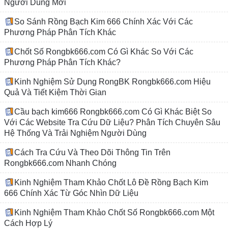
So Sánh Rồng Bạch Kim 666 Chính Xác Với Các
Phương Pháp Phân Tích Khác
Chốt Số Rongbk666.com Có Gì Khác So Với Các
Phương Pháp Phân Tích Khác?
Kinh Nghiệm Sử Dụng RongBK Rongbk666.com Hiệu
Quả Và Tiết Kiệm Thời Gian
Cầu bạch kim666 Rongbk666.com Có Gì Khác Biệt So
Với Các Website Tra Cứu Dữ Liệu? Phân Tích Chuyên Sâu
Hệ Thống Và Trải Nghiệm Người Dùng
Cách Tra Cứu Và Theo Dõi Thông Tin Trên
Rongbk666.com Nhanh Chóng
Kinh Nghiệm Tham Khảo Chốt Lô Đề Rồng Bạch Kim
666 Chính Xác Từ Góc Nhìn Dữ Liệu
Kinh Nghiệm Tham Khảo Chốt Số Rongbk666.com Một
Cách Hợp Lý