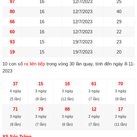
97
16
12/7/2023
25
80
16
12/7/2023
40
66
16
12/7/2023
29
60
16
12/7/2023
22
93
15
19/7/2023
23
19
15
19/7/2023
20
10 con số
ra liên tiếp
trong vòng 30 lần quay, tính đến ngày 8-11-
2023
37
15
16
61
70
4 ngày
3 ngày
3 ngày
3 ngày
3 ngày
(5 lần)
(9 lần)
(12 lần)
(7 lần)
(9 lần)
71
79
88
12
17
3 ngày
3 ngày
3 ngày
2 ngày
2 ngày
(9 lần)
(7 lần)
(6 lần)
(7 lần)
(11 lần)
XS Sóc Trăng