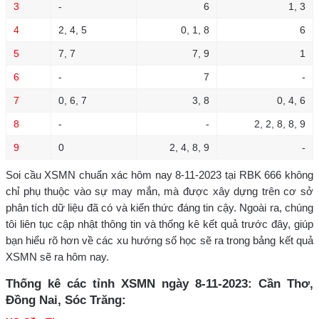
3
-
6
1, 3
4
2, 4, 5
0, 1, 8
6
5
7, 7
7, 9
1
6
-
7
-
7
0, 6, 7
3, 8
0, 4, 6
8
-
-
2, 2, 8, 8, 9
9
0
2, 4, 8, 9
-
Soi cầu XSMN chuẩn xác hôm nay 8-11-2023 tại RBK 666 không
chỉ phụ thuộc vào sự may mắn, mà được xây dựng trên cơ sở
phân tích dữ liệu đã có và kiến thức đáng tin cậy. Ngoài ra, chúng
tôi liên tục cập nhật thông tin và thống kê kết quả trước đây, giúp
bạn hiểu rõ hơn về các xu hướng số học sẽ ra trong bảng kết quả
XSMN sẽ ra hôm nay.
Thống kê các tỉnh XSMN ngày 8-11-2023: Cần Thơ,
Đồng Nai, Sóc Trăng: