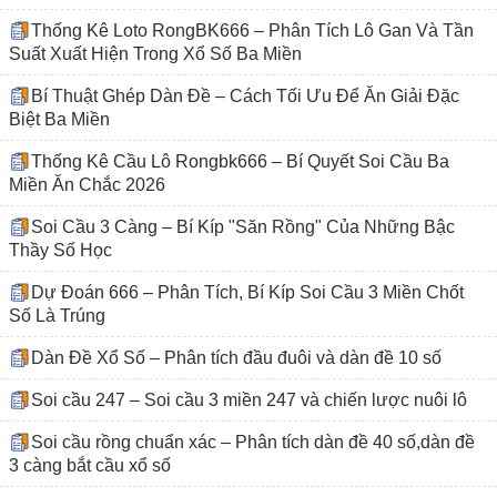
Thống Kê Loto RongBK666 – Phân Tích Lô Gan Và Tần
Suất Xuất Hiện Trong Xổ Số Ba Miền
Bí Thuật Ghép Dàn Đề – Cách Tối Ưu Để Ăn Giải Đặc
Biệt Ba Miền
Thống Kê Cầu Lô Rongbk666 – Bí Quyết Soi Cầu Ba
Miền Ăn Chắc 2026
Soi Cầu 3 Càng – Bí Kíp "Săn Rồng" Của Những Bậc
Thầy Số Học
Dự Đoán 666 – Phân Tích, Bí Kíp Soi Cầu 3 Miền Chốt
Số Là Trúng
Dàn Đề Xổ Số – Phân tích đầu đuôi và dàn đề 10 số
Soi cầu 247 – Soi cầu 3 miền 247 và chiến lược nuôi lô
Soi cầu rồng chuẩn xác – Phân tích dàn đề 40 số,dàn đề
3 càng bắt cầu xổ số