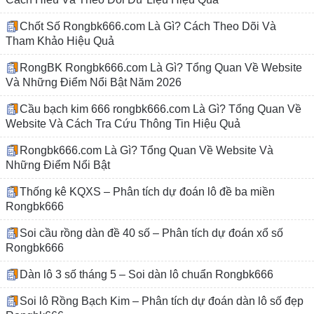
Chốt Số Rongbk666.com Là Gì? Cách Theo Dõi Và
Tham Khảo Hiệu Quả
RongBK Rongbk666.com Là Gì? Tổng Quan Về Website
Và Những Điểm Nổi Bật Năm 2026
Cầu bạch kim 666 rongbk666.com Là Gì? Tổng Quan Về
Website Và Cách Tra Cứu Thông Tin Hiệu Quả
Rongbk666.com Là Gì? Tổng Quan Về Website Và
Những Điểm Nổi Bật
Thống kê KQXS – Phân tích dự đoán lô đề ba miền
Rongbk666
Soi cầu rồng dàn đề 40 số – Phân tích dự đoán xổ số
Rongbk666
Dàn lô 3 số tháng 5 – Soi dàn lô chuẩn Rongbk666
Soi lô Rồng Bạch Kim – Phân tích dự đoán dàn lô số đẹp