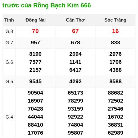
trước của Rồng Bạch Kim 666
Tỉnh
Đồng Nai
Cần Thơ
Sóc Trăng
70
67
16
G.8
957
678
833
G.7
8190
2094
2976
7577
1141
1706
G.6
2157
6417
4388
9545
4292
8588
G.5
90504
65173
88682
16907
78299
72502
70428
93159
27546
44044
92922
16702
G.4
88410
74804
36831
17076
95807
62989