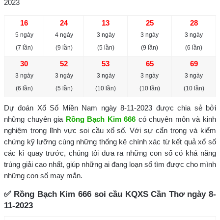
2023
16
24
13
25
28
5 ngày
4 ngày
3 ngày
3 ngày
3 ngày
(7 lần)
(9 lần)
(5 lần)
(9 lần)
(6 lần)
30
52
53
65
69
3 ngày
3 ngày
3 ngày
3 ngày
3 ngày
(6 lần)
(5 lần)
(10 lần)
(10 lần)
(10 lần)
Dự đoán Xổ Số Miền Nam ngày 8-11-2023 được chia sẻ bởi
những chuyên gia
Rồng Bạch Kim 666
có chuyên môn và kinh
nghiệm trong lĩnh vực soi cầu xổ số. Với sự cẩn trọng và kiểm
chứng kỹ lưỡng cùng những thống kê chính xác từ kết quả xổ số
các kì quay trước, chúng tôi đưa ra những con số có khả năng
trúng giải cao nhất, giúp những ai đang loạn số tìm được cho mình
những con số may mắn.
✅ Rồng Bạch Kim 666 soi cầu KQXS Cần Thơ ngày 8-
11-2023