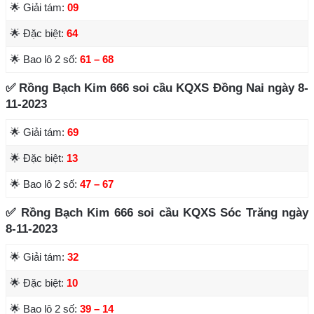
🌟 Giải tám:
09
🌟 Đặc biệt:
64
🌟 Bao lô 2 số:
61 – 68
✅ Rồng Bạch Kim 666 soi cầu KQXS Đồng Nai ngày 8-
11-2023
🌟 Giải tám:
69
🌟 Đặc biệt:
13
🌟 Bao lô 2 số:
47 – 67
✅ Rồng Bạch Kim 666 soi cầu KQXS Sóc Trăng ngày
8-11-2023
🌟 Giải tám:
32
🌟 Đặc biệt:
10
🌟 Bao lô 2 số:
39 – 14