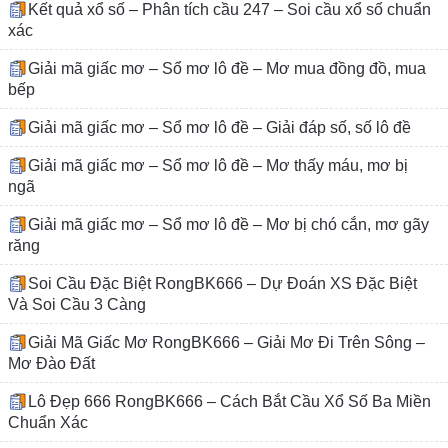
Kết quả xổ số – Phân tích cầu 247 – Soi cầu xổ số chuẩn
xác
Giải mã giấc mơ – Sổ mơ lô đề – Mơ mua đồng đồ, mua
bếp
Giải mã giấc mơ – Sổ mơ lô đề – Giải đáp số, số lô đề
Giải mã giấc mơ – Sổ mơ lô đề – Mơ thấy máu, mơ bị
ngã
Giải mã giấc mơ – Sổ mơ lô đề – Mơ bị chó cắn, mơ gãy
răng
Soi Cầu Đặc Biệt RongBK666 – Dự Đoán XS Đặc Biệt
Và Soi Cầu 3 Càng
Giải Mã Giấc Mơ RongBK666 – Giải Mơ Đi Trên Sông –
Mơ Đào Đất
Lô Đẹp 666 RongBK666 – Cách Bắt Cầu Xổ Số Ba Miền
Chuẩn Xác