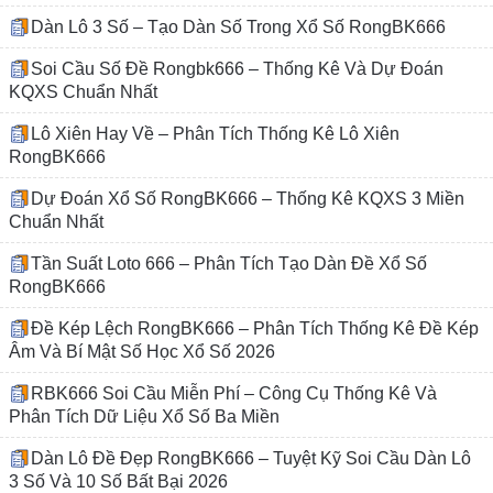
Dàn Lô 3 Số – Tạo Dàn Số Trong Xổ Số RongBK666
Soi Cầu Số Đề Rongbk666 – Thống Kê Và Dự Đoán
KQXS Chuẩn Nhất
Lô Xiên Hay Về – Phân Tích Thống Kê Lô Xiên
RongBK666
Dự Đoán Xổ Số RongBK666 – Thống Kê KQXS 3 Miền
Chuẩn Nhất
Tần Suất Loto 666 – Phân Tích Tạo Dàn Đề Xổ Số
RongBK666
Đề Kép Lệch RongBK666 – Phân Tích Thống Kê Đề Kép
Âm Và Bí Mật Số Học Xổ Số 2026
RBK666 Soi Cầu Miễn Phí – Công Cụ Thống Kê Và
Phân Tích Dữ Liệu Xổ Số Ba Miền
Dàn Lô Đề Đẹp RongBK666 – Tuyệt Kỹ Soi Cầu Dàn Lô
3 Số Và 10 Số Bất Bại 2026