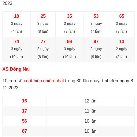
2023
18
25
35
53
65
3 ngày
3 ngày
3 ngày
3 ngày
3 ngày
(4 lần)
(8 lần)
(9 lần)
(7 lần)
(8 lần)
74
77
86
97
13
3 ngày
3 ngày
3 ngày
3 ngày
2 ngày
(10 lần)
(8 lần)
(10 lần)
(9 lần)
(8 lần)
XS Đồng Nai
10 con số
xuất hiện nhiều nhất
trong 30 lần quay, tính đến ngày 8-
11-2023
16
12 lần
17
11 lần
56
10 lần
87
10 lần