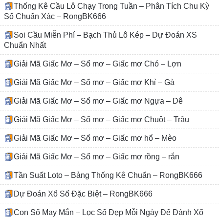
Thống Kê Cầu Lô Chạy Trong Tuần – Phân Tích Chu Kỳ
Số Chuẩn Xác – RongBK666
Soi Cầu Miễn Phí – Bạch Thủ Lô Kép – Dự Đoán XS
Chuẩn Nhất
Giải Mã Giấc Mơ – Sổ mơ – Giấc mơ Chó – Lợn
Giải Mã Giấc Mơ – Sổ mơ – Giấc mơ Khỉ – Gà
Giải Mã Giấc Mơ – Sổ mơ – Giấc mơ Ngựa – Dê
Giải Mã Giấc Mơ – Sổ mơ – Giấc mơ Chuột – Trâu
Giải Mã Giấc Mơ – Sổ mơ – Giấc mơ hổ – Mèo
Giải Mã Giấc Mơ – Sổ mơ – Giấc mơ rồng – rắn
Tần Suất Loto – Bảng Thống Kê Chuẩn – RongBK666
Dự Đoán Xổ Số Đặc Biệt – RongBK666
Con Số May Mắn – Lọc Số Đẹp Mỗi Ngày Để Đánh Xổ