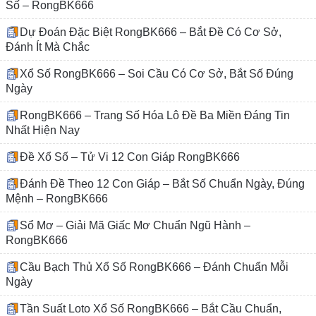
Số – RongBK666
Dự Đoán Đặc Biệt RongBK666 – Bắt Đề Có Cơ Sở,
Đánh Ít Mà Chắc
Xổ Số RongBK666 – Soi Cầu Có Cơ Sở, Bắt Số Đúng
Ngày
RongBK666 – Trang Số Hóa Lô Đề Ba Miền Đáng Tin
Nhất Hiện Nay
Đề Xổ Số – Tử Vi 12 Con Giáp RongBK666
Đánh Đề Theo 12 Con Giáp – Bắt Số Chuẩn Ngày, Đúng
Mệnh – RongBK666
Sổ Mơ – Giải Mã Giấc Mơ Chuẩn Ngũ Hành –
RongBK666
Cầu Bạch Thủ Xổ Số RongBK666 – Đánh Chuẩn Mỗi
Ngày
Tần Suất Loto Xổ Số RongBK666 – Bắt Cầu Chuẩn,