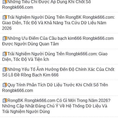
Những Tiêu Chí Được Áp Dụng Khi Chốt Số
Rongbk666.com
Trải Nghiệm Người Dùng Trên RongBK Rongbk666.com:
Giao Diện, Tốc Độ Và Khả Năng Tra Cứu Dữ Liệu Năm
2026
Những Ưu Điểm Của Cầu bạch kim666 Rongbk666.com
Được Người Dùng Quan Tâm
Trải Nghiệm Người Dùng Trên Rongbk666.com: Giao
Diện, Tốc Độ Và Tiện Ích
Những Yếu Tố Ảnh Hưởng Đến Độ Chính Xác Của Chốt
Số Lô Đề Rồng Bạch Kim 666
Quy Trình Phân Tích Dữ Liệu Trước Khi Chốt Số Trên
Rongbk666.com
RongBK Rongbk666.com Có Gì Mới Trong Năm 2026?
Những Cập Nhật Đáng Chú Ý Về Hệ Thống Dữ Liệu Và
Trải Nghiệm Người Dùng