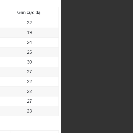
Gan cực đại
32
19
24
25
30
27
22
22
27
23