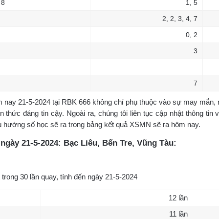
 8
1, 5
2, 2, 3, 4, 7
0, 2
3
7
nay 21-5-2024 tại RBK 666 không chỉ phụ thuộc vào sự may mắn,
n thức đáng tin cậy. Ngoài ra, chúng tôi liên tục cập nhật thông tin
xu hướng số học sẽ ra trong bảng kết quả XSMN sẽ ra hôm nay.
ngày 21-5-2024: Bạc Liêu, Bến Tre, Vũng Tàu:
trong 30 lần quay, tính đến ngày 21-5-2024
12 lần
11 lần