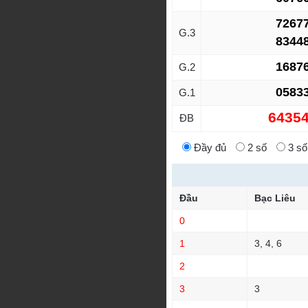
7267
G.3
8344
1687
G.2
0583
G.1
6435
ĐB
Đầy đủ
2 số
3 số
Đầu
Bạc Liêu
0
1
3, 4, 6
2
3
3