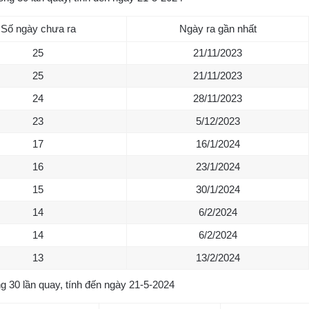
Số ngày chưa ra
Ngày ra gần nhất
25
21/11/2023
25
21/11/2023
24
28/11/2023
23
5/12/2023
17
16/1/2024
16
23/1/2024
15
30/1/2024
14
6/2/2024
14
6/2/2024
13
13/2/2024
g 30 lần quay, tính đến ngày 21-5-2024