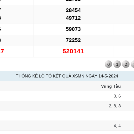
7
28454
8
49712
6
59073
3
72252
47
520141
0
1
2
THỐNG KÊ LÔ TÔ KẾT QUẢ XSMN NGÀY 14-5-2024
Vũng Tàu
0, 6
2, 8, 8
4, 4