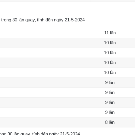
trong 30 lần quay, tính đến ngày 21-5-2024
11 lần
10 lần
10 lần
10 lần
10 lần
9 lần
9 lần
9 lần
9 lần
8 lần
ong 30 lần quay, tính đến ngày 21-5-2024