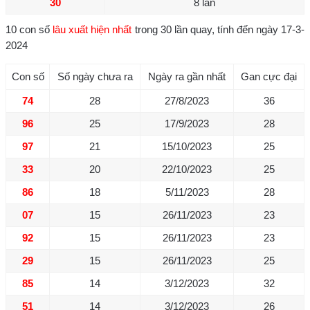
30
8 lần
10 con số
lâu xuất hiện nhất
trong 30 lần quay, tính đến ngày 17-3-
2024
Con số
Số ngày chưa ra
Ngày ra gần nhất
Gan cực đại
74
28
27/8/2023
36
96
25
17/9/2023
28
97
21
15/10/2023
25
33
20
22/10/2023
25
86
18
5/11/2023
28
07
15
26/11/2023
23
92
15
26/11/2023
23
29
15
26/11/2023
25
85
14
3/12/2023
32
51
14
3/12/2023
26