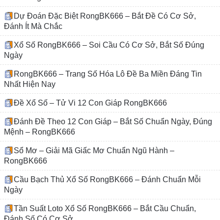
Dự Đoán Đặc Biệt RongBK666 – Bắt Đề Có Cơ Sở,
Đánh Ít Mà Chắc
Xổ Số RongBK666 – Soi Cầu Có Cơ Sở, Bắt Số Đúng
Ngày
RongBK666 – Trang Số Hóa Lô Đề Ba Miền Đáng Tin
Nhất Hiện Nay
Đề Xổ Số – Tử Vi 12 Con Giáp RongBK666
Đánh Đề Theo 12 Con Giáp – Bắt Số Chuẩn Ngày, Đúng
Mệnh – RongBK666
Sổ Mơ – Giải Mã Giấc Mơ Chuẩn Ngũ Hành –
RongBK666
Cầu Bạch Thủ Xổ Số RongBK666 – Đánh Chuẩn Mỗi
Ngày
Tần Suất Loto Xổ Số RongBK666 – Bắt Cầu Chuẩn,
Đánh Số Có Cơ Sở