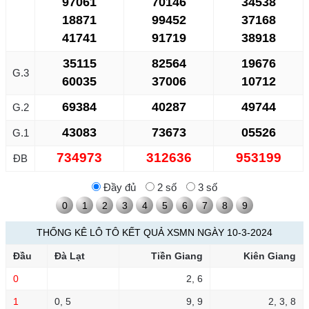
97061
70146
34538
18871
99452
37168
41741
91719
38918
35115
82564
19676
G.3
60035
37006
10712
69384
40287
49744
G.2
43083
73673
05526
G.1
734973
312636
953199
ĐB
Đầy đủ
2 số
3 số
0
1
2
3
4
5
6
7
8
9
THỐNG KÊ LÔ TÔ KẾT QUẢ XSMN NGÀY 10-3-2024
Đầu
Đà Lạt
Tiền Giang
Kiên Giang
0
2, 6
1
0, 5
9, 9
2, 3, 8