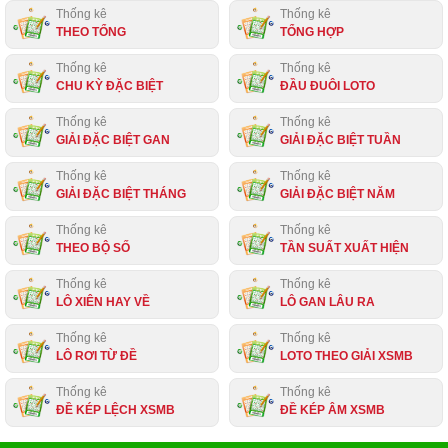
Thống kê
Thống kê
THEO TỔNG
TỔNG HỢP
Thống kê
Thống kê
CHU KỲ ĐẶC BIỆT
ĐẦU ĐUÔI LOTO
Thống kê
Thống kê
GIẢI ĐẶC BIỆT GAN
GIẢI ĐẶC BIỆT TUẦN
Thống kê
Thống kê
GIẢI ĐẶC BIỆT THÁNG
GIẢI ĐẶC BIỆT NĂM
Thống kê
Thống kê
THEO BỘ SỐ
TẦN SUẤT XUẤT HIỆN
Thống kê
Thống kê
LÔ XIÊN HAY VỀ
LÔ GAN LÂU RA
Thống kê
Thống kê
LÔ RƠI TỪ ĐỀ
LOTO THEO GIẢI XSMB
Thống kê
Thống kê
ĐỀ KÉP LỆCH XSMB
ĐỀ KÉP ÂM XSMB