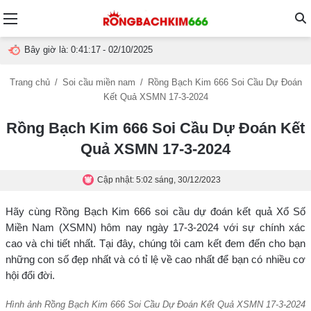
Menu
T
Bây giờ là:
0:41:18
- 02/10/2025
t
Trang chủ
/
Soi cầu miền nam
/
Rồng Bạch Kim 666 Soi Cầu Dự Đoán
Kết Quả XSMN 17-3-2024
g
Rồng Bạch Kim 666 Soi Cầu Dự Đoán Kết
Quả XSMN 17-3-2024
Cập nhật: 5:02 sáng, 30/12/2023
Hãy cùng Rồng Bạch Kim 666 soi cầu dự đoán kết quả Xổ Số
Miền Nam (XSMN) hôm nay ngày 17-3-2024 với sự chính xác
cao và chi tiết nhất. Tại đây, chúng tôi cam kết đem đến cho bạn
những con số đẹp nhất và có tỉ lệ về cao nhất để bạn có nhiều cơ
hội đổi đời.
Hình ảnh Rồng Bạch Kim 666 Soi Cầu Dự Đoán Kết Quả XSMN 17-3-2024