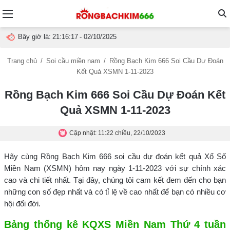
Menu
T
Bây giờ là:
21:16:18
- 02/10/2025
t
Trang chủ
/
Soi cầu miền nam
/
Rồng Bạch Kim 666 Soi Cầu Dự Đoán
Kết Quả XSMN 1-11-2023
g
Rồng Bạch Kim 666 Soi Cầu Dự Đoán Kết
Quả XSMN 1-11-2023
Cập nhật: 11:22 chiều, 22/10/2023
Hãy cùng Rồng Bạch Kim 666 soi cầu dự đoán kết quả Xổ Số
Miền Nam (XSMN) hôm nay ngày 1-11-2023 với sự chính xác
cao và chi tiết nhất. Tại đây, chúng tôi cam kết đem đến cho bạn
những con số đẹp nhất và có tỉ lệ về cao nhất để bạn có nhiều cơ
hội đổi đời.
Bảng thống kê KQXS Miền Nam Thứ 4 tuần