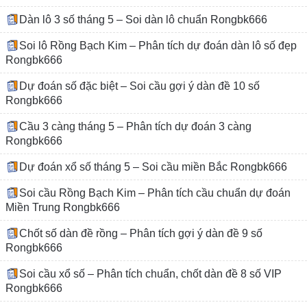
Dàn lô 3 số tháng 5 – Soi dàn lô chuẩn Rongbk666
Soi lô Rồng Bạch Kim – Phân tích dự đoán dàn lô số đẹp
Rongbk666
Dự đoán số đặc biệt – Soi cầu gợi ý dàn đề 10 số
Rongbk666
Cầu 3 càng tháng 5 – Phân tích dự đoán 3 càng
Rongbk666
Dự đoán xổ số tháng 5 – Soi cầu miền Bắc Rongbk666
Soi cầu Rồng Bạch Kim – Phân tích cầu chuẩn dự đoán
Miền Trung Rongbk666
Chốt số dàn đề rồng – Phân tích gợi ý dàn đề 9 số
Rongbk666
Soi cầu xổ số – Phân tích chuẩn, chốt dàn đề 8 số VIP
Rongbk666