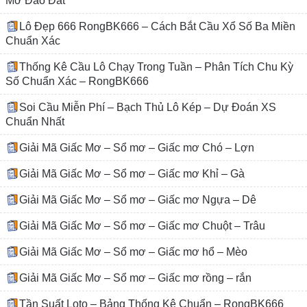
Mơ Đào Đất
Lô Đẹp 666 RongBK666 – Cách Bắt Cầu Xổ Số Ba Miền
Chuẩn Xác
Thống Kê Cầu Lô Chạy Trong Tuần – Phân Tích Chu Kỳ
Số Chuẩn Xác – RongBK666
Soi Cầu Miễn Phí – Bạch Thủ Lô Kép – Dự Đoán XS
Chuẩn Nhất
Giải Mã Giấc Mơ – Sổ mơ – Giấc mơ Chó – Lợn
Giải Mã Giấc Mơ – Sổ mơ – Giấc mơ Khỉ – Gà
Giải Mã Giấc Mơ – Sổ mơ – Giấc mơ Ngựa – Dê
Giải Mã Giấc Mơ – Sổ mơ – Giấc mơ Chuột – Trâu
Giải Mã Giấc Mơ – Sổ mơ – Giấc mơ hổ – Mèo
Giải Mã Giấc Mơ – Sổ mơ – Giấc mơ rồng – rắn
Tần Suất Loto – Bảng Thống Kê Chuẩn – RongBK666