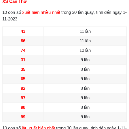
XS Cần Thơ
10 con số
xuất hiện nhiều nhất
trong 30 lần quay, tính đến ngày 1-
11-2023
43
11 lần
86
11 lần
74
10 lần
31
9 lần
35
9 lần
65
9 lần
92
9 lần
97
9 lần
98
9 lần
99
9 lần
10 con số
lâu xuất hiện nhất
trong 30 lần quay, tính đến ngày 1-11-