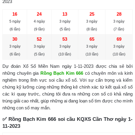
2023
16
24
13
25
28
5 ngày
4 ngày
3 ngày
3 ngày
3 ngày
(6 lần)
(9 lần)
(5 lần)
(8 lần)
(7 lần)
30
52
53
65
69
3 ngày
3 ngày
3 ngày
3 ngày
3 ngày
(6 lần)
(5 lần)
(10 lần)
(10 lần)
(10 lần)
Dự đoán Xổ Số Miền Nam ngày 1-11-2023 được chia sẻ bởi
những chuyên gia
Rồng Bạch Kim 666
có chuyên môn và kinh
nghiệm trong lĩnh vực soi cầu xổ số. Với sự cẩn trọng và kiểm
chứng kỹ lưỡng cùng những thống kê chính xác từ kết quả xổ số
các kì quay trước, chúng tôi đưa ra những con số có khả năng
trúng giải cao nhất, giúp những ai đang loạn số tìm được cho mình
những con số may mắn.
✅ Rồng Bạch Kim 666 soi cầu KQXS Cần Thơ ngày 1-
11-2023