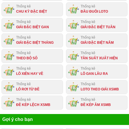
Thống kê
Thống kê
CHU KỲ ĐẶC BIỆT
ĐẦU ĐUÔI LOTO
Thống kê
Thống kê
GIẢI ĐẶC BIỆT GAN
GIẢI ĐẶC BIỆT TUẦN
Thống kê
Thống kê
GIẢI ĐẶC BIỆT THÁNG
GIẢI ĐẶC BIỆT NĂM
Thống kê
Thống kê
THEO BỘ SỐ
TẦN SUẤT XUẤT HIỆN
Thống kê
Thống kê
LÔ XIÊN HAY VỀ
LÔ GAN LÂU RA
Thống kê
Thống kê
LÔ RƠI TỪ ĐỀ
LOTO THEO GIẢI XSMB
Thống kê
Thống kê
ĐỀ KÉP LỆCH XSMB
ĐỀ KÉP ÂM XSMB
Gợi ý cho bạn