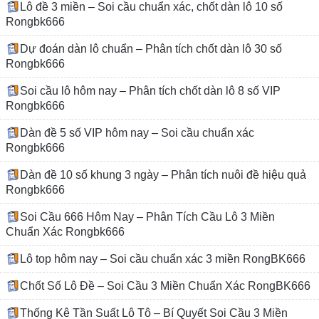
Lô đề 3 miền – Soi cầu chuẩn xác, chốt dàn lô 10 số
Rongbk666
Dự đoán dàn lô chuẩn – Phân tích chốt dàn lô 30 số
Rongbk666
Soi cầu lô hôm nay – Phân tích chốt dàn lô 8 số VIP
Rongbk666
Dàn đề 5 số VIP hôm nay – Soi cầu chuẩn xác
Rongbk666
Dàn đề 10 số khung 3 ngày – Phân tích nuôi đề hiệu quả
Rongbk666
Soi Cầu 666 Hôm Nay – Phân Tích Cầu Lô 3 Miền
Chuẩn Xác Rongbk666
Lô top hôm nay – Soi cầu chuẩn xác 3 miền RongBK666
Chốt Số Lô Đề – Soi Cầu 3 Miền Chuẩn Xác RongBK666
Thống Kê Tần Suất Lô Tô – Bí Quyết Soi Cầu 3 Miền