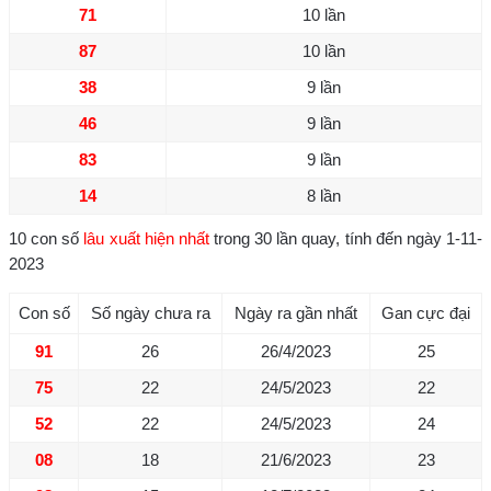
71
10 lần
87
10 lần
38
9 lần
46
9 lần
83
9 lần
14
8 lần
10 con số
lâu xuất hiện nhất
trong 30 lần quay, tính đến ngày 1-11-
2023
Con số
Số ngày chưa ra
Ngày ra gần nhất
Gan cực đại
91
26
26/4/2023
25
75
22
24/5/2023
22
52
22
24/5/2023
24
08
18
21/6/2023
23