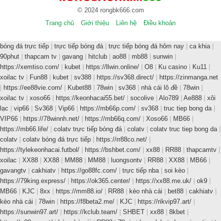
© 2024 rongbk666.com
Trang chủ
Giới thiệu
Liên hệ
Điều khoản
bóng đá trực tiếp
|
trực tiếp bóng đá
|
trực tiếp bóng đá hôm nay
|
ca khia
|
90phut
|
thapcam tv
|
gavang
|
hitclub
|
ao88
|
mb88
|
sunwin
|
https://xemtiso.com/
|
kubet
|
https://llwin.online/
|
O8
|
Ku casino
|
Ku11
|
xoilac tv
|
Fun88
|
kubet
|
sv388
|
https://sv368.direct/
|
https://zinmanga.net
|
https://ee88vie.com/
|
Kubet88
|
78win
|
sv368
|
nhà cái lô đề
|
78win
|
xoilac tv
|
xoso66
|
https://keonhacai55.bet/
|
socolive
|
Alo789
|
Ae888
|
xôi
lạc
|
vip66
|
Sv368
|
Vip66
|
https://mb66p.com/
|
sv368
|
truc tiep bong da
|
VIP66
|
https://78winnh.net/
|
https://mb66q.com/
|
Xoso66
|
MB66
|
https://mb66.life/
|
colatv trực tiếp bóng đá
|
colatv
|
colatv truc tiep bong da
|
colatv
|
colatv bóng đá trực tiếp
|
https://rr88co.net/
|
https://tylekeonhacai.futbol/
|
https://bshbet.com/
|
xx88
|
RR88
|
thapcamtv
|
xoilac
|
XX88
|
XX88
|
MM88
|
MM88
|
luongsontv
|
RR88
|
XX88
|
MB66
|
gavangtv
|
cakhiatv
|
https://go88fc.com/
|
trực tiếp nba
|
soi kèo
|
https://79king.express/
|
https://ok365.center/
|
https://xx88.me.uk/
|
ok9
|
MB66
|
KJC
|
8xx
|
https://mm88.io/
|
RR88
|
kèo nhà cái
|
bet88
|
cakhiatv
|
kèo nhà cái
|
78win
|
https://f8beta2.me/
|
KJC
|
https://rikvip97.art/
|
https://sunwin97.art/
|
https://kclub.team/
|
SHBET
|
xx88
|
8kbet
|