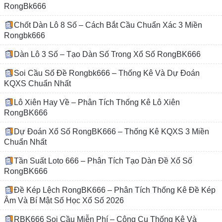
RongBk666
Chốt Dàn Lô 8 Số – Cách Bắt Cầu Chuẩn Xác 3 Miền
Rongbk666
Dàn Lô 3 Số – Tạo Dàn Số Trong Xổ Số RongBK666
Soi Cầu Số Đề Rongbk666 – Thống Kê Và Dự Đoán
KQXS Chuẩn Nhất
Lô Xiên Hay Về – Phân Tích Thống Kê Lô Xiên
RongBK666
Dự Đoán Xổ Số RongBK666 – Thống Kê KQXS 3 Miền
Chuẩn Nhất
Tần Suất Loto 666 – Phân Tích Tạo Dàn Đề Xổ Số
RongBK666
Đề Kép Lệch RongBK666 – Phân Tích Thống Kê Đề Kép
Âm Và Bí Mật Số Học Xổ Số 2026
RBK666 Soi Cầu Miễn Phí – Công Cụ Thống Kê Và