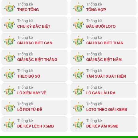
Thống kê
Thống kê
THEO TỔNG
TỔNG HỢP
Thống kê
Thống kê
CHU KỲ ĐẶC BIỆT
ĐẦU ĐUÔI LOTO
Thống kê
Thống kê
GIẢI ĐẶC BIỆT GAN
GIẢI ĐẶC BIỆT TUẦN
Thống kê
Thống kê
GIẢI ĐẶC BIỆT THÁNG
GIẢI ĐẶC BIỆT NĂM
Thống kê
Thống kê
THEO BỘ SỐ
TẦN SUẤT XUẤT HIỆN
Thống kê
Thống kê
LÔ XIÊN HAY VỀ
LÔ GAN LÂU RA
Thống kê
Thống kê
LÔ RƠI TỪ ĐỀ
LOTO THEO GIẢI XSMB
Thống kê
Thống kê
ĐỀ KÉP LỆCH XSMB
ĐỀ KÉP ÂM XSMB