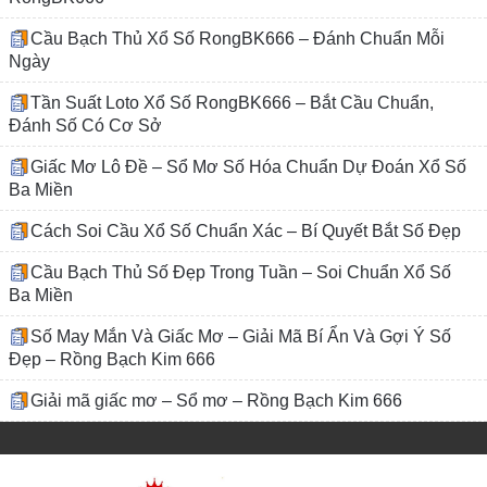
Cầu Bạch Thủ Xổ Số RongBK666 – Đánh Chuẩn Mỗi
Ngày
Tần Suất Loto Xổ Số RongBK666 – Bắt Cầu Chuẩn,
Đánh Số Có Cơ Sở
Giấc Mơ Lô Đề – Sổ Mơ Số Hóa Chuẩn Dự Đoán Xổ Số
Ba Miền
Cách Soi Cầu Xổ Số Chuẩn Xác – Bí Quyết Bắt Số Đẹp
Cầu Bạch Thủ Số Đẹp Trong Tuần – Soi Chuẩn Xổ Số
Ba Miền
Số May Mắn Và Giấc Mơ – Giải Mã Bí Ẩn Và Gợi Ý Số
Đẹp – Rồng Bạch Kim 666
Giải mã giấc mơ – Sổ mơ – Rồng Bạch Kim 666