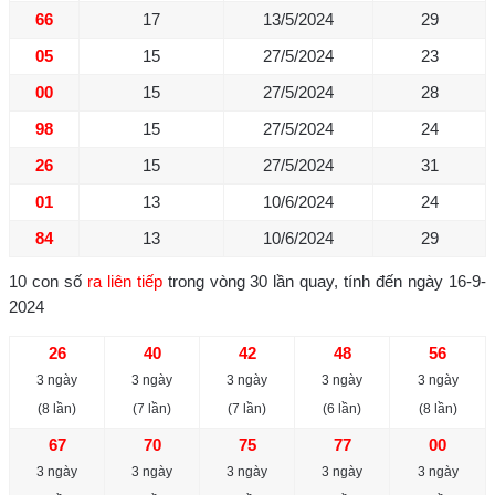
66
17
13/5/2024
29
05
15
27/5/2024
23
00
15
27/5/2024
28
98
15
27/5/2024
24
26
15
27/5/2024
31
01
13
10/6/2024
24
84
13
10/6/2024
29
10 con số
ra liên tiếp
trong vòng 30 lần quay, tính đến ngày 16-9-
2024
26
40
42
48
56
3 ngày
3 ngày
3 ngày
3 ngày
3 ngày
(8 lần)
(7 lần)
(7 lần)
(6 lần)
(8 lần)
67
70
75
77
00
3 ngày
3 ngày
3 ngày
3 ngày
3 ngày