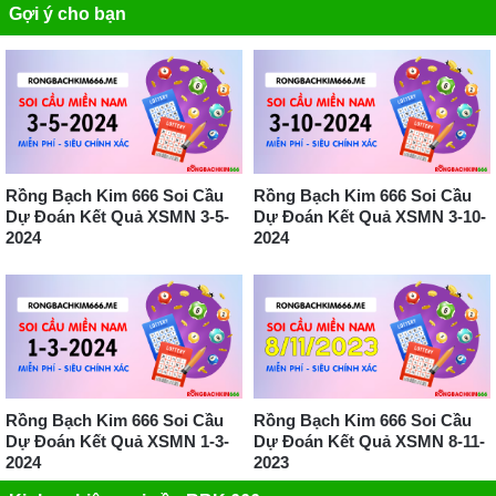
Gợi ý cho bạn
Rồng Bạch Kim 666 Soi Cầu
Rồng Bạch Kim 666 Soi Cầu
Dự Đoán Kết Quả XSMN 3-5-
Dự Đoán Kết Quả XSMN 3-10-
2024
2024
Rồng Bạch Kim 666 Soi Cầu
Rồng Bạch Kim 666 Soi Cầu
Dự Đoán Kết Quả XSMN 1-3-
Dự Đoán Kết Quả XSMN 8-11-
2024
2023