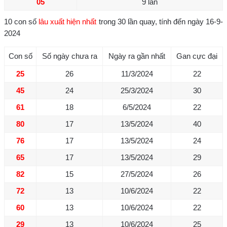
05
9 lần
10 con số
lâu xuất hiện nhất
trong 30 lần quay, tính đến ngày 16-9-
2024
Con số
Số ngày chưa ra
Ngày ra gần nhất
Gan cực đại
25
26
11/3/2024
22
45
24
25/3/2024
30
61
18
6/5/2024
22
80
17
13/5/2024
40
76
17
13/5/2024
24
65
17
13/5/2024
29
82
15
27/5/2024
26
72
13
10/6/2024
22
60
13
10/6/2024
22
29
13
10/6/2024
25