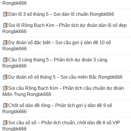
Rongbk666
Dàn lô 3 số tháng 5 – Soi dàn lô chuẩn Rongbk666
Soi lô Rồng Bạch Kim – Phân tích dự đoán dàn lô số đẹp
Rongbk666
Dự đoán số đặc biệt – Soi cầu gợi ý dàn đề 10 số
Rongbk666
Cầu 3 càng tháng 5 – Phân tích dự đoán 3 càng
Rongbk666
Dự đoán xổ số tháng 5 – Soi cầu miền Bắc Rongbk666
Soi cầu Rồng Bạch Kim – Phân tích cầu chuẩn dự đoán
Miền Trung Rongbk666
Chốt số dàn đề rồng – Phân tích gợi ý dàn đề 9 số
Rongbk666
Soi cầu xổ số – Phân tích chuẩn, chốt dàn đề 8 số VIP
Rongbk666