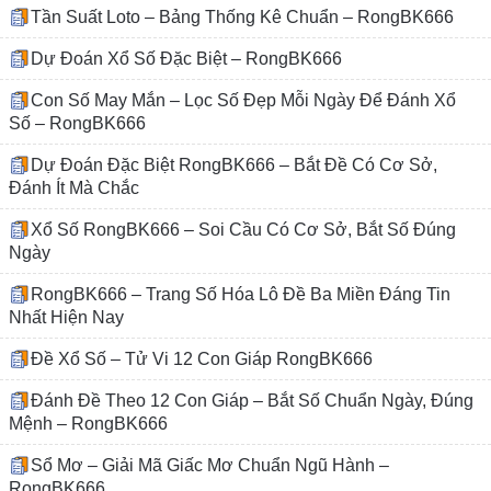
Tần Suất Loto – Bảng Thống Kê Chuẩn – RongBK666
Dự Đoán Xổ Số Đặc Biệt – RongBK666
Con Số May Mắn – Lọc Số Đẹp Mỗi Ngày Để Đánh Xổ
Số – RongBK666
Dự Đoán Đặc Biệt RongBK666 – Bắt Đề Có Cơ Sở,
Đánh Ít Mà Chắc
Xổ Số RongBK666 – Soi Cầu Có Cơ Sở, Bắt Số Đúng
Ngày
RongBK666 – Trang Số Hóa Lô Đề Ba Miền Đáng Tin
Nhất Hiện Nay
Đề Xổ Số – Tử Vi 12 Con Giáp RongBK666
Đánh Đề Theo 12 Con Giáp – Bắt Số Chuẩn Ngày, Đúng
Mệnh – RongBK666
Sổ Mơ – Giải Mã Giấc Mơ Chuẩn Ngũ Hành –
RongBK666