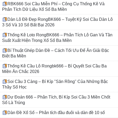
RBK666 Soi Cầu Miễn Phí – Công Cụ Thống Kê Và
Phân Tích Dữ Liệu Xổ Số Ba Miền
Dàn Lô Đề Đẹp RongBK666 – Tuyệt Kỹ Soi Cầu Dàn Lô
3 Số Và 10 Số Bất Bại 2026
Thống Kê Loto RongBK666 – Phân Tích Lô Gan Và Tần
Suất Xuất Hiện Trong Xổ Số Ba Miền
Bí Thuật Ghép Dàn Đề – Cách Tối Ưu Để Ăn Giải Đặc
Biệt Ba Miền
Thống Kê Cầu Lô Rongbk666 – Bí Quyết Soi Cầu Ba
Miền Ăn Chắc 2026
Soi Cầu 3 Càng – Bí Kíp "Săn Rồng" Của Những Bậc
Thầy Số Học
Dự Đoán 666 – Phân Tích, Bí Kíp Soi Cầu 3 Miền Chốt
Số Là Trúng
Dàn Đề Xổ Số – Phân tích đầu đuôi và dàn đề 10 số