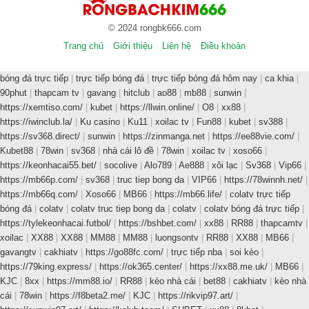
© 2024 rongbk666.com
Trang chủ
Giới thiệu
Liên hệ
Điều khoản
bóng đá trực tiếp
|
trực tiếp bóng đá
|
trực tiếp bóng đá hôm nay
|
ca khia
|
90phut
|
thapcam tv
|
gavang
|
hitclub
|
ao88
|
mb88
|
sunwin
|
https://xemtiso.com/
|
kubet
|
https://llwin.online/
|
O8
|
xx88
|
https://iwinclub.la/
|
Ku casino
|
Ku11
|
xoilac tv
|
Fun88
|
kubet
|
sv388
|
https://sv368.direct/
|
sunwin
|
https://zinmanga.net
|
https://ee88vie.com/
|
Kubet88
|
78win
|
sv368
|
nhà cái lô đề
|
78win
|
xoilac tv
|
xoso66
|
https://keonhacai55.bet/
|
socolive
|
Alo789
|
Ae888
|
xôi lạc
|
Sv368
|
Vip66
|
https://mb66p.com/
|
sv368
|
truc tiep bong da
|
VIP66
|
https://78winnh.net/
|
https://mb66q.com/
|
Xoso66
|
MB66
|
https://mb66.life/
|
colatv trực tiếp
bóng đá
|
colatv
|
colatv truc tiep bong da
|
colatv
|
colatv bóng đá trực tiếp
|
https://tylekeonhacai.futbol/
|
https://bshbet.com/
|
xx88
|
RR88
|
thapcamtv
|
xoilac
|
XX88
|
XX88
|
MM88
|
MM88
|
luongsontv
|
RR88
|
XX88
|
MB66
|
gavangtv
|
cakhiatv
|
https://go88fc.com/
|
trực tiếp nba
|
soi kèo
|
https://79king.express/
|
https://ok365.center/
|
https://xx88.me.uk/
|
MB66
|
KJC
|
8xx
|
https://mm88.io/
|
RR88
|
kèo nhà cái
|
bet88
|
cakhiatv
|
kèo nhà
cái
|
78win
|
https://f8beta2.me/
|
KJC
|
https://rikvip97.art/
|