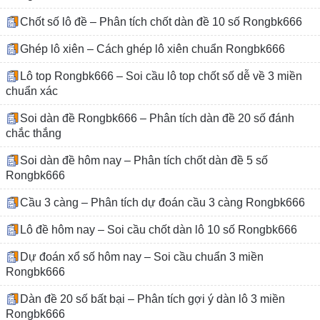
Chốt số lô đề – Phân tích chốt dàn đề 10 số Rongbk666
Ghép lô xiên – Cách ghép lô xiên chuẩn Rongbk666
Lô top Rongbk666 – Soi cầu lô top chốt số dễ về 3 miền
chuẩn xác
Soi dàn đề Rongbk666 – Phân tích dàn đề 20 số đánh
chắc thắng
Soi dàn đề hôm nay – Phân tích chốt dàn đề 5 số
Rongbk666
Cầu 3 càng – Phân tích dự đoán cầu 3 càng Rongbk666
Lô đề hôm nay – Soi cầu chốt dàn lô 10 số Rongbk666
Dự đoán xổ số hôm nay – Soi cầu chuẩn 3 miền
Rongbk666
Dàn đề 20 số bất bại – Phân tích gợi ý dàn lô 3 miền
Rongbk666