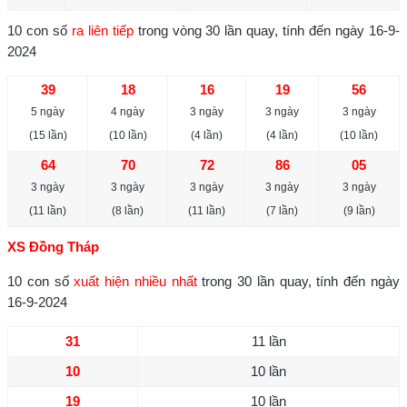
10 con số
ra liên tiếp
trong vòng 30 lần quay, tính đến ngày 16-9-
2024
39
18
16
19
56
5 ngày
4 ngày
3 ngày
3 ngày
3 ngày
(15 lần)
(10 lần)
(4 lần)
(4 lần)
(10 lần)
64
70
72
86
05
3 ngày
3 ngày
3 ngày
3 ngày
3 ngày
(11 lần)
(8 lần)
(11 lần)
(7 lần)
(9 lần)
XS Đồng Tháp
10 con số
xuất hiện nhiều nhất
trong 30 lần quay, tính đến ngày
16-9-2024
31
11 lần
10
10 lần
19
10 lần