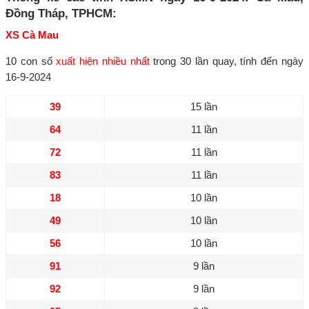
Đồng Tháp, TPHCM:
XS Cà Mau
10 con số
xuất hiện nhiều nhất
trong 30 lần quay, tính đến ngày
16-9-2024
39
15 lần
64
11 lần
72
11 lần
83
11 lần
18
10 lần
49
10 lần
56
10 lần
91
9 lần
92
9 lần