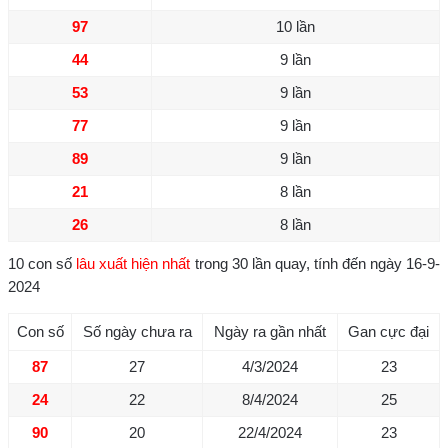
97
10 lần
44
9 lần
53
9 lần
77
9 lần
89
9 lần
21
8 lần
26
8 lần
10 con số
lâu xuất hiện nhất
trong 30 lần quay, tính đến ngày 16-9-
2024
Con số
Số ngày chưa ra
Ngày ra gần nhất
Gan cực đại
87
27
4/3/2024
23
24
22
8/4/2024
25
90
20
22/4/2024
23