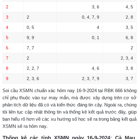
2
3, 6
4, 5
3
2
0, 4, 7, 9
2, 8
4
0, 5
4
3, 5
5
9, 9
0, 1
6, 8
6
7, 7
2
7
2
2, 3, 4
8
2, 2, 7
4, 6
3, 8
9
2, 3, 6
2, 3, 7, 9
3, 7
Soi cầu XSMN chuẩn xác hôm nay 16-9-2024 tại RBK 666 không
chỉ phụ thuộc vào sự may mắn, mà được xây dựng trên cơ sở
phân tích dữ liệu đã có và kiến thức đáng tin cậy. Ngoài ra, chúng
tôi liên tục cập nhật thông tin và thống kê kết quả trước đây, giúp
bạn hiểu rõ hơn về các xu hướng số học sẽ ra trong bảng kết quả
XSMN sẽ ra hôm nay.
Thống kê các tỉnh XSMN ngày 16-9-2024: Cà Mau,