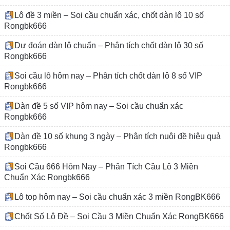
Lô đề 3 miền – Soi cầu chuẩn xác, chốt dàn lô 10 số
Rongbk666
Dự đoán dàn lô chuẩn – Phân tích chốt dàn lô 30 số
Rongbk666
Soi cầu lô hôm nay – Phân tích chốt dàn lô 8 số VIP
Rongbk666
Dàn đề 5 số VIP hôm nay – Soi cầu chuẩn xác
Rongbk666
Dàn đề 10 số khung 3 ngày – Phân tích nuôi đề hiệu quả
Rongbk666
Soi Cầu 666 Hôm Nay – Phân Tích Cầu Lô 3 Miền
Chuẩn Xác Rongbk666
Lô top hôm nay – Soi cầu chuẩn xác 3 miền RongBK666
Chốt Số Lô Đề – Soi Cầu 3 Miền Chuẩn Xác RongBK666