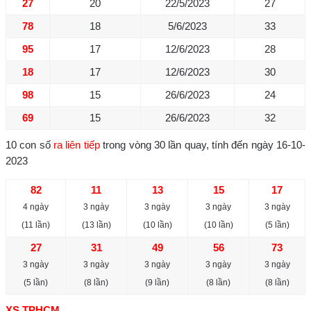
27
20
22/5/2023
27
78
18
5/6/2023
33
95
17
12/6/2023
28
18
17
12/6/2023
30
98
15
26/6/2023
24
69
15
26/6/2023
32
10 con số
ra liên tiếp
trong vòng 30 lần quay, tính đến ngày 16-10-
2023
82
11
13
15
17
4 ngày
3 ngày
3 ngày
3 ngày
3 ngày
(11 lần)
(13 lần)
(10 lần)
(10 lần)
(5 lần)
27
31
49
56
73
3 ngày
3 ngày
3 ngày
3 ngày
3 ngày
(5 lần)
(8 lần)
(9 lần)
(8 lần)
(8 lần)
XS TPHCM