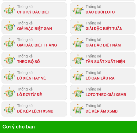
Thống kê
Thống kê
CHU KỲ ĐẶC BIỆT
ĐẦU ĐUÔI LOTO
Thống kê
Thống kê
GIẢI ĐẶC BIỆT GAN
GIẢI ĐẶC BIỆT TUẦN
Thống kê
Thống kê
GIẢI ĐẶC BIỆT THÁNG
GIẢI ĐẶC BIỆT NĂM
Thống kê
Thống kê
THEO BỘ SỐ
TẦN SUẤT XUẤT HIỆN
Thống kê
Thống kê
LÔ XIÊN HAY VỀ
LÔ GAN LÂU RA
Thống kê
Thống kê
LÔ RƠI TỪ ĐỀ
LOTO THEO GIẢI XSMB
Thống kê
Thống kê
ĐỀ KÉP LỆCH XSMB
ĐỀ KÉP ÂM XSMB
Gợi ý cho bạn