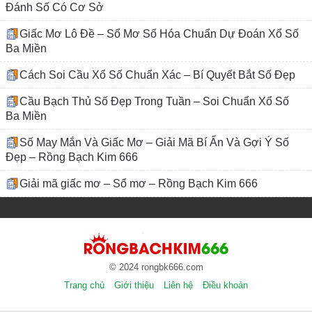
Đánh Số Có Cơ Sở
Giấc Mơ Lô Đề – Sổ Mơ Số Hóa Chuẩn Dự Đoán Xổ Số
Ba Miền
Cách Soi Cầu Xổ Số Chuẩn Xác – Bí Quyết Bắt Số Đẹp
Cầu Bạch Thủ Số Đẹp Trong Tuần – Soi Chuẩn Xổ Số
Ba Miền
Số May Mắn Và Giấc Mơ – Giải Mã Bí Ẩn Và Gợi Ý Số
Đẹp – Rồng Bạch Kim 666
Giải mã giấc mơ – Sổ mơ – Rồng Bạch Kim 666
© 2024 rongbk666.com
Trang chủ
Giới thiệu
Liên hệ
Điều khoản