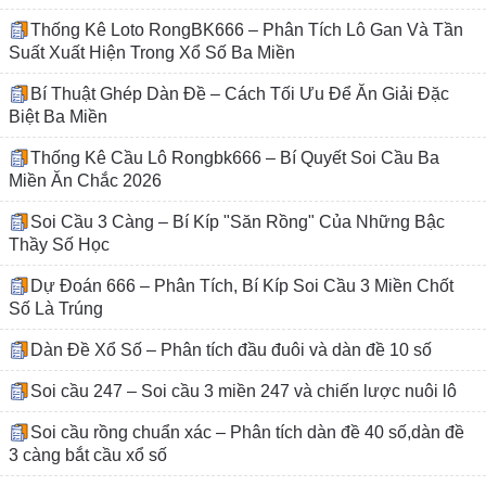
Thống Kê Loto RongBK666 – Phân Tích Lô Gan Và Tần
Suất Xuất Hiện Trong Xổ Số Ba Miền
Bí Thuật Ghép Dàn Đề – Cách Tối Ưu Để Ăn Giải Đặc
Biệt Ba Miền
Thống Kê Cầu Lô Rongbk666 – Bí Quyết Soi Cầu Ba
Miền Ăn Chắc 2026
Soi Cầu 3 Càng – Bí Kíp "Săn Rồng" Của Những Bậc
Thầy Số Học
Dự Đoán 666 – Phân Tích, Bí Kíp Soi Cầu 3 Miền Chốt
Số Là Trúng
Dàn Đề Xổ Số – Phân tích đầu đuôi và dàn đề 10 số
Soi cầu 247 – Soi cầu 3 miền 247 và chiến lược nuôi lô
Soi cầu rồng chuẩn xác – Phân tích dàn đề 40 số,dàn đề
3 càng bắt cầu xổ số