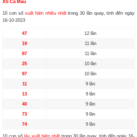
XS Cà Mau
10 con số
xuất hiện nhiều nhất
trong 30 lần quay, tính đến ngày
16-10-2023
47
12 lần
19
11 lần
87
11 lần
25
10 lần
97
10 lần
11
9 lần
13
9 lần
40
9 lần
73
9 lần
74
9 lần
10 con số
lâu xuất hiện nhất
trong 30 lần quay, tính đến ngày 16-