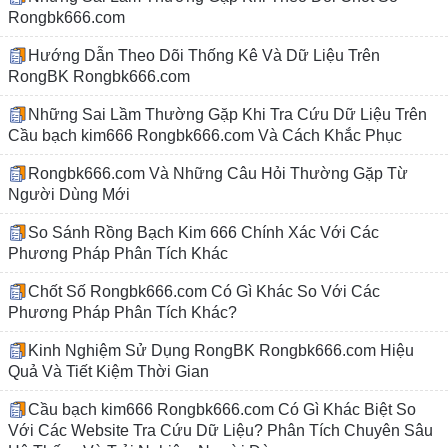
Rongbk666.com
Hướng Dẫn Theo Dõi Thống Kê Và Dữ Liệu Trên
RongBK Rongbk666.com
Những Sai Lầm Thường Gặp Khi Tra Cứu Dữ Liệu Trên
Cầu bạch kim666 Rongbk666.com Và Cách Khắc Phục
Rongbk666.com Và Những Câu Hỏi Thường Gặp Từ
Người Dùng Mới
So Sánh Rồng Bạch Kim 666 Chính Xác Với Các
Phương Pháp Phân Tích Khác
Chốt Số Rongbk666.com Có Gì Khác So Với Các
Phương Pháp Phân Tích Khác?
Kinh Nghiệm Sử Dụng RongBK Rongbk666.com Hiệu
Quả Và Tiết Kiệm Thời Gian
Cầu bạch kim666 Rongbk666.com Có Gì Khác Biệt So
Với Các Website Tra Cứu Dữ Liệu? Phân Tích Chuyên Sâu