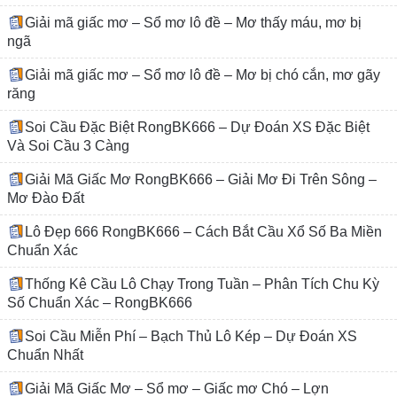
Giải mã giấc mơ – Sổ mơ lô đề – Mơ thấy máu, mơ bị
ngã
Giải mã giấc mơ – Sổ mơ lô đề – Mơ bị chó cắn, mơ gãy
răng
Soi Cầu Đặc Biệt RongBK666 – Dự Đoán XS Đặc Biệt
Và Soi Cầu 3 Càng
Giải Mã Giấc Mơ RongBK666 – Giải Mơ Đi Trên Sông –
Mơ Đào Đất
Lô Đẹp 666 RongBK666 – Cách Bắt Cầu Xổ Số Ba Miền
Chuẩn Xác
Thống Kê Cầu Lô Chạy Trong Tuần – Phân Tích Chu Kỳ
Số Chuẩn Xác – RongBK666
Soi Cầu Miễn Phí – Bạch Thủ Lô Kép – Dự Đoán XS
Chuẩn Nhất
Giải Mã Giấc Mơ – Sổ mơ – Giấc mơ Chó – Lợn