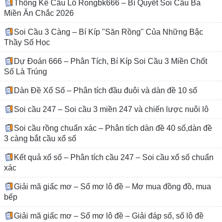
Thống Kê Cầu Lô Rongbk666 – Bí Quyết Soi Cầu Ba
Miền Ăn Chắc 2026
Soi Cầu 3 Càng – Bí Kíp "Săn Rồng" Của Những Bậc
Thầy Số Học
Dự Đoán 666 – Phân Tích, Bí Kíp Soi Cầu 3 Miền Chốt
Số Là Trúng
Dàn Đề Xổ Số – Phân tích đầu đuôi và dàn đề 10 số
Soi cầu 247 – Soi cầu 3 miền 247 và chiến lược nuôi lô
Soi cầu rồng chuẩn xác – Phân tích dàn đề 40 số,dàn đề
3 càng bắt cầu xổ số
Kết quả xổ số – Phân tích cầu 247 – Soi cầu xổ số chuẩn
xác
Giải mã giấc mơ – Sổ mơ lô đề – Mơ mua đồng đồ, mua
bếp
Giải mã giấc mơ – Sổ mơ lô đề – Giải đáp số, số lô đề