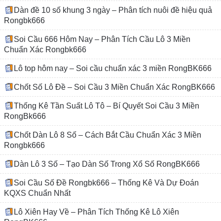
Dàn đề 10 số khung 3 ngày – Phân tích nuôi đề hiệu quả
Rongbk666
Soi Cầu 666 Hôm Nay – Phân Tích Cầu Lô 3 Miền
Chuẩn Xác Rongbk666
Lô top hôm nay – Soi cầu chuẩn xác 3 miền RongBK666
Chốt Số Lô Đề – Soi Cầu 3 Miền Chuẩn Xác RongBK666
Thống Kê Tần Suất Lô Tô – Bí Quyết Soi Cầu 3 Miền
RongBk666
Chốt Dàn Lô 8 Số – Cách Bắt Cầu Chuẩn Xác 3 Miền
Rongbk666
Dàn Lô 3 Số – Tạo Dàn Số Trong Xổ Số RongBK666
Soi Cầu Số Đề Rongbk666 – Thống Kê Và Dự Đoán
KQXS Chuẩn Nhất
Lô Xiên Hay Về – Phân Tích Thống Kê Lô Xiên