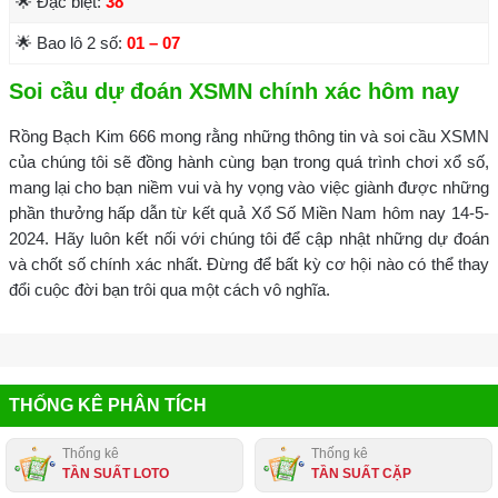
🌟 Đặc biệt:
38
🌟 Bao lô 2 số:
01 – 07
Soi cầu dự đoán XSMN chính xác hôm nay
Rồng Bạch Kim 666 mong rằng những thông tin và soi cầu XSMN
của chúng tôi sẽ đồng hành cùng bạn trong quá trình chơi xổ số,
mang lại cho bạn niềm vui và hy vọng vào việc giành được những
phần thưởng hấp dẫn từ kết quả Xổ Số Miền Nam hôm nay 14-5-
2024. Hãy luôn kết nối với chúng tôi để cập nhật những dự đoán
và chốt số chính xác nhất. Đừng để bất kỳ cơ hội nào có thể thay
đổi cuộc đời bạn trôi qua một cách vô nghĩa.
THỐNG KÊ PHÂN TÍCH
Thống kê
Thống kê
TẦN SUẤT LOTO
TẦN SUẤT CẶP