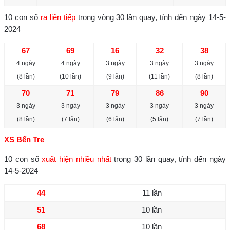
10 con số
ra liên tiếp
trong vòng 30 lần quay, tính đến ngày 14-5-
2024
67
69
16
32
38
4 ngày
4 ngày
3 ngày
3 ngày
3 ngày
(8 lần)
(10 lần)
(9 lần)
(11 lần)
(8 lần)
70
71
79
86
90
3 ngày
3 ngày
3 ngày
3 ngày
3 ngày
(8 lần)
(7 lần)
(6 lần)
(5 lần)
(7 lần)
XS Bến Tre
10 con số
xuất hiện nhiều nhất
trong 30 lần quay, tính đến ngày
14-5-2024
44
11 lần
51
10 lần
68
10 lần