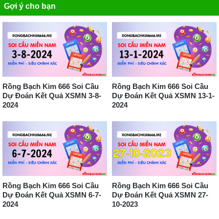
Gợi ý cho bạn
Rồng Bạch Kim 666 Soi Cầu
Rồng Bạch Kim 666 Soi Cầu
Dự Đoán Kết Quả XSMN 3-8-
Dự Đoán Kết Quả XSMN 13-1-
2024
2024
Rồng Bạch Kim 666 Soi Cầu
Rồng Bạch Kim 666 Soi Cầu
Dự Đoán Kết Quả XSMN 6-7-
Dự Đoán Kết Quả XSMN 27-
2024
10-2023