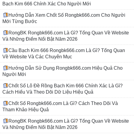
Bạch Kim 666 Chính Xác Cho Người Mới
Hướng Dẫn Xem Chốt Số Rongbk666.com Cho Người
Mới Từng Bước
RongBK Rongbk666.com Là Gì? Tổng Quan Về Website
Và Những Điểm Nổi Bật Năm 2026
Cầu Bạch Kim 666 Rongbk666.com Là Gì? Tổng Quan
Về Website Và Các Chuyên Mục
Hướng Dẫn Sử Dụng Rongbk666.com Hiệu Quả Cho
Người Mới
Chốt Số Lô Đề Rồng Bạch Kim 666 Chính Xác Là Gì?
Cách Hiểu Và Theo Dõi Dữ Liệu Hiệu Quả
Chốt Số Rongbk666.com Là Gì? Cách Theo Dõi Và
Tham Khảo Hiệu Quả
RongBK Rongbk666.com Là Gì? Tổng Quan Về Website
Và Những Điểm Nổi Bật Năm 2026