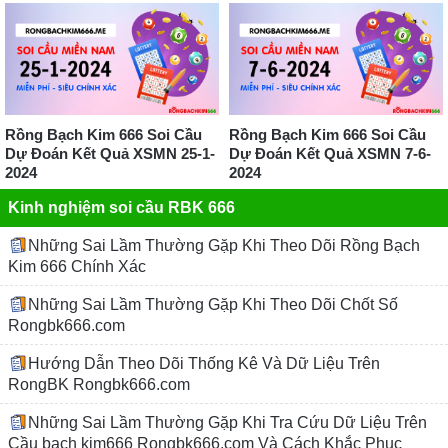
Rồng Bạch Kim 666 Soi Cầu
Rồng Bạch Kim 666 Soi Cầu
Dự Đoán Kết Quả XSMN 25-1-
Dự Đoán Kết Quả XSMN 7-6-
2024
2024
Kinh nghiệm soi cầu RBK 666
Những Sai Lầm Thường Gặp Khi Theo Dõi Rồng Bạch
Kim 666 Chính Xác
Những Sai Lầm Thường Gặp Khi Theo Dõi Chốt Số
Rongbk666.com
Hướng Dẫn Theo Dõi Thống Kê Và Dữ Liệu Trên
RongBK Rongbk666.com
Những Sai Lầm Thường Gặp Khi Tra Cứu Dữ Liệu Trên
Cầu bạch kim666 Rongbk666.com Và Cách Khắc Phục