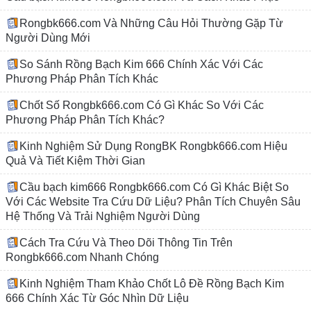
Rongbk666.com Và Những Câu Hỏi Thường Gặp Từ
Người Dùng Mới
So Sánh Rồng Bạch Kim 666 Chính Xác Với Các
Phương Pháp Phân Tích Khác
Chốt Số Rongbk666.com Có Gì Khác So Với Các
Phương Pháp Phân Tích Khác?
Kinh Nghiệm Sử Dụng RongBK Rongbk666.com Hiệu
Quả Và Tiết Kiệm Thời Gian
Cầu bạch kim666 Rongbk666.com Có Gì Khác Biệt So
Với Các Website Tra Cứu Dữ Liệu? Phân Tích Chuyên Sâu
Hệ Thống Và Trải Nghiệm Người Dùng
Cách Tra Cứu Và Theo Dõi Thông Tin Trên
Rongbk666.com Nhanh Chóng
Kinh Nghiệm Tham Khảo Chốt Lô Đề Rồng Bạch Kim
666 Chính Xác Từ Góc Nhìn Dữ Liệu