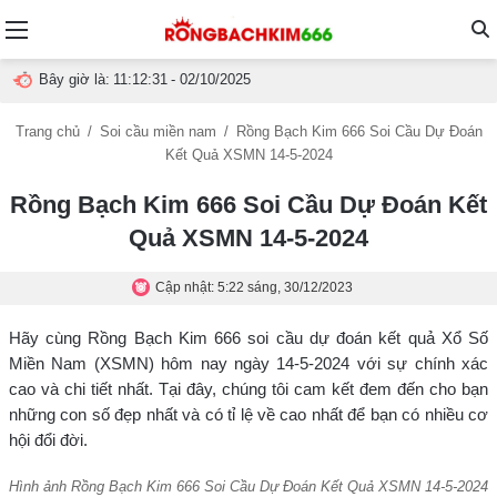
Menu
T
Bây giờ là:
11:12:32
- 02/10/2025
t
Trang chủ
/
Soi cầu miền nam
/
Rồng Bạch Kim 666 Soi Cầu Dự Đoán
Kết Quả XSMN 14-5-2024
g
Rồng Bạch Kim 666 Soi Cầu Dự Đoán Kết
Quả XSMN 14-5-2024
Cập nhật: 5:22 sáng, 30/12/2023
Hãy cùng Rồng Bạch Kim 666 soi cầu dự đoán kết quả Xổ Số
Miền Nam (XSMN) hôm nay ngày 14-5-2024 với sự chính xác
cao và chi tiết nhất. Tại đây, chúng tôi cam kết đem đến cho bạn
những con số đẹp nhất và có tỉ lệ về cao nhất để bạn có nhiều cơ
hội đổi đời.
Hình ảnh Rồng Bạch Kim 666 Soi Cầu Dự Đoán Kết Quả XSMN 14-5-2024