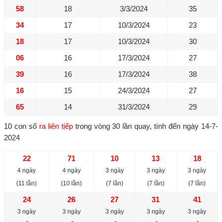
58
18
3/3/2024
35
34
17
10/3/2024
23
18
17
10/3/2024
30
06
16
17/3/2024
27
39
16
17/3/2024
38
16
15
24/3/2024
27
65
14
31/3/2024
29
10 con số
ra liên tiếp
trong vòng 30 lần quay, tính đến ngày 14-7-
2024
22
71
10
13
18
4 ngày
4 ngày
3 ngày
3 ngày
3 ngày
(11 lần)
(10 lần)
(7 lần)
(7 lần)
(7 lần)
24
26
27
31
41
3 ngày
3 ngày
3 ngày
3 ngày
3 ngày