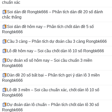
chuẩn xác
Soi dàn đề Rongbk666 – Phân tích dàn đề 20 số đánh
chắc thắng
Soi dàn đề hôm nay – Phân tích chốt dàn đề 5 số
Rongbk666
Cầu 3 càng – Phân tích dự đoán cầu 3 càng Rongbk666
Lô đề hôm nay – Soi cầu chốt dàn lô 10 số Rongbk666
Dự đoán xổ số hôm nay – Soi cầu chuẩn 3 miền
Rongbk666
Dàn đề 20 số bất bại – Phân tích gợi ý dàn lô 3 miền
Rongbk666
Lô đề 3 miền – Soi cầu chuẩn xác, chốt dàn lô 10 số
Rongbk666
Dự đoán dàn lô chuẩn – Phân tích chốt dàn lô 30 số
Rongbk666