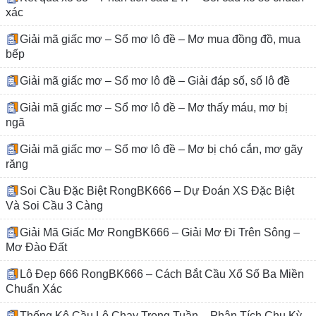
xác
Giải mã giấc mơ – Sổ mơ lô đề – Mơ mua đồng đồ, mua
bếp
Giải mã giấc mơ – Sổ mơ lô đề – Giải đáp số, số lô đề
Giải mã giấc mơ – Sổ mơ lô đề – Mơ thấy máu, mơ bị
ngã
Giải mã giấc mơ – Sổ mơ lô đề – Mơ bị chó cắn, mơ gãy
răng
Soi Cầu Đặc Biệt RongBK666 – Dự Đoán XS Đặc Biệt
Và Soi Cầu 3 Càng
Giải Mã Giấc Mơ RongBK666 – Giải Mơ Đi Trên Sông –
Mơ Đào Đất
Lô Đẹp 666 RongBK666 – Cách Bắt Cầu Xổ Số Ba Miền
Chuẩn Xác
Thống Kê Cầu Lô Chạy Trong Tuần – Phân Tích Chu Kỳ