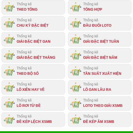
Thống kê
Thống kê
THEO TỔNG
TỔNG HỢP
Thống kê
Thống kê
CHU KỲ ĐẶC BIỆT
ĐẦU ĐUÔI LOTO
Thống kê
Thống kê
GIẢI ĐẶC BIỆT GAN
GIẢI ĐẶC BIỆT TUẦN
Thống kê
Thống kê
GIẢI ĐẶC BIỆT THÁNG
GIẢI ĐẶC BIỆT NĂM
Thống kê
Thống kê
THEO BỘ SỐ
TẦN SUẤT XUẤT HIỆN
Thống kê
Thống kê
LÔ XIÊN HAY VỀ
LÔ GAN LÂU RA
Thống kê
Thống kê
LÔ RƠI TỪ ĐỀ
LOTO THEO GIẢI XSMB
Thống kê
Thống kê
ĐỀ KÉP LỆCH XSMB
ĐỀ KÉP ÂM XSMB