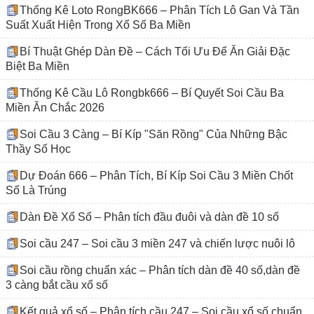
Thống Kê Loto RongBK666 – Phân Tích Lô Gan Và Tần
Suất Xuất Hiện Trong Xổ Số Ba Miền
Bí Thuật Ghép Dàn Đề – Cách Tối Ưu Để Ăn Giải Đặc
Biệt Ba Miền
Thống Kê Cầu Lô Rongbk666 – Bí Quyết Soi Cầu Ba
Miền Ăn Chắc 2026
Soi Cầu 3 Càng – Bí Kíp "Săn Rồng" Của Những Bậc
Thầy Số Học
Dự Đoán 666 – Phân Tích, Bí Kíp Soi Cầu 3 Miền Chốt
Số Là Trúng
Dàn Đề Xổ Số – Phân tích đầu đuôi và dàn đề 10 số
Soi cầu 247 – Soi cầu 3 miền 247 và chiến lược nuôi lô
Soi cầu rồng chuẩn xác – Phân tích dàn đề 40 số,dàn đề
3 càng bắt cầu xổ số
Kết quả xổ số – Phân tích cầu 247 – Soi cầu xổ số chuẩn