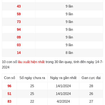
43
9 lần
59
9 lần
73
9 lần
94
9 lần
09
9 lần
03
9 lần
14
8 lần
10 con số
lâu xuất hiện nhất
trong 30 lần quay, tính đến ngày 14-7-
2024
Con số
Số ngày chưa ra
Ngày ra gần nhất
Gan cực đại
96
25
14/1/2024
28
51
25
14/1/2024
26
83
22
4/2/2024
27