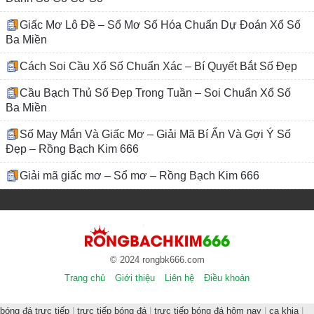
Giấc Mơ Lô Đề – Sổ Mơ Số Hóa Chuẩn Dự Đoán Xổ Số
Ba Miền
Cách Soi Cầu Xổ Số Chuẩn Xác – Bí Quyết Bắt Số Đẹp
Cầu Bạch Thủ Số Đẹp Trong Tuần – Soi Chuẩn Xổ Số
Ba Miền
Số May Mắn Và Giấc Mơ – Giải Mã Bí Ẩn Và Gợi Ý Số
Đẹp – Rồng Bạch Kim 666
Giải mã giấc mơ – Sổ mơ – Rồng Bạch Kim 666
© 2024 rongbk666.com
Trang chủ
Giới thiệu
Liên hệ
Điều khoản
bóng đá trực tiếp
|
trực tiếp bóng đá
|
trực tiếp bóng đá hôm nay
|
ca khia
|