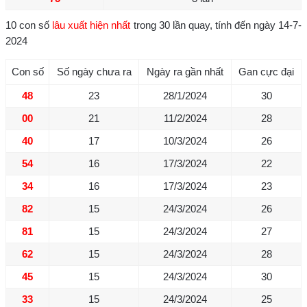
10 con số
lâu xuất hiện nhất
trong 30 lần quay, tính đến ngày 14-7-
2024
Con số
Số ngày chưa ra
Ngày ra gần nhất
Gan cực đại
48
23
28/1/2024
30
00
21
11/2/2024
28
40
17
10/3/2024
26
54
16
17/3/2024
22
34
16
17/3/2024
23
82
15
24/3/2024
26
81
15
24/3/2024
27
62
15
24/3/2024
28
45
15
24/3/2024
30
33
15
24/3/2024
25