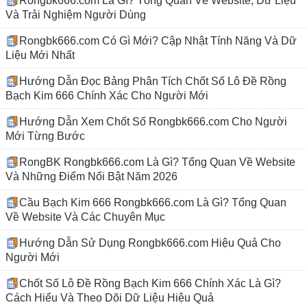
Rongbk666.com Là Gì? Tổng Quan Về Website, Dữ Liệu
Và Trải Nghiệm Người Dùng
Rongbk666.com Có Gì Mới? Cập Nhật Tính Năng Và Dữ
Liệu Mới Nhất
Hướng Dẫn Đọc Bảng Phân Tích Chốt Số Lô Đề Rồng
Bạch Kim 666 Chính Xác Cho Người Mới
Hướng Dẫn Xem Chốt Số Rongbk666.com Cho Người
Mới Từng Bước
RongBK Rongbk666.com Là Gì? Tổng Quan Về Website
Và Những Điểm Nổi Bật Năm 2026
Cầu Bạch Kim 666 Rongbk666.com Là Gì? Tổng Quan
Về Website Và Các Chuyên Mục
Hướng Dẫn Sử Dụng Rongbk666.com Hiệu Quả Cho
Người Mới
Chốt Số Lô Đề Rồng Bạch Kim 666 Chính Xác Là Gì?
Cách Hiểu Và Theo Dõi Dữ Liệu Hiệu Quả