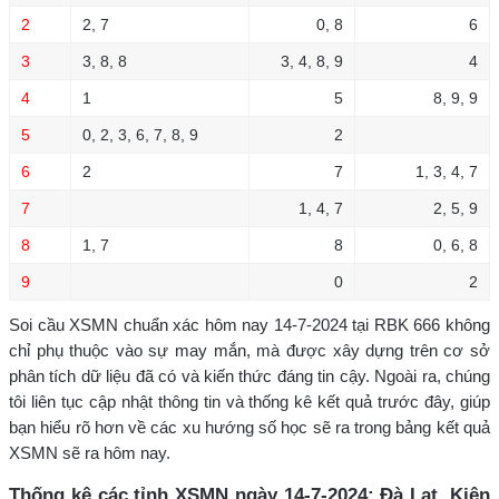
2
2, 7
0, 8
6
3
3, 8, 8
3, 4, 8, 9
4
4
1
5
8, 9, 9
5
0, 2, 3, 6, 7, 8, 9
2
6
2
7
1, 3, 4, 7
7
1, 4, 7
2, 5, 9
8
1, 7
8
0, 6, 8
9
0
2
Soi cầu XSMN chuẩn xác hôm nay 14-7-2024 tại RBK 666 không
chỉ phụ thuộc vào sự may mắn, mà được xây dựng trên cơ sở
phân tích dữ liệu đã có và kiến thức đáng tin cậy. Ngoài ra, chúng
tôi liên tục cập nhật thông tin và thống kê kết quả trước đây, giúp
bạn hiểu rõ hơn về các xu hướng số học sẽ ra trong bảng kết quả
XSMN sẽ ra hôm nay.
Thống kê các tỉnh XSMN ngày 14-7-2024: Đà Lạt, Kiên