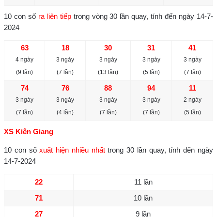
10 con số
ra liên tiếp
trong vòng 30 lần quay, tính đến ngày 14-7-
2024
63
18
30
31
41
4 ngày
3 ngày
3 ngày
3 ngày
3 ngày
(9 lần)
(7 lần)
(13 lần)
(5 lần)
(7 lần)
74
76
88
94
11
3 ngày
3 ngày
3 ngày
3 ngày
2 ngày
(7 lần)
(4 lần)
(7 lần)
(7 lần)
(5 lần)
XS Kiên Giang
10 con số
xuất hiện nhiều nhất
trong 30 lần quay, tính đến ngày
14-7-2024
22
11 lần
71
10 lần
27
9 lần