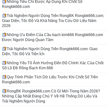
Những Tiêu Chí Được Áp Dụng Khi Chốt Số
Rongbk666.com
Trải Nghiệm Người Dùng Trên RongBK Rongbk666.com:
Giao Diện, Tốc Độ Và Khả Năng Tra Cứu Dữ Liệu Năm
2026
Những Ưu Điểm Của Cầu bạch kim666 Rongbk666.com
Được Người Dùng Quan Tâm
Trải Nghiệm Người Dùng Trên Rongbk666.com: Giao
Diện, Tốc Độ Và Tiện Ích
Những Yếu Tố Ảnh Hưởng Đến Độ Chính Xác Của Chốt
Số Lô Đề Rồng Bạch Kim 666
Quy Trình Phân Tích Dữ Liệu Trước Khi Chốt Số Trên
Rongbk666.com
RongBK Rongbk666.com Có Gì Mới Trong Năm 2026?
Những Cập Nhật Đáng Chú Ý Về Hệ Thống Dữ Liệu Và
Trải Nghiệm Người Dùng