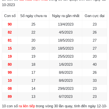
10-2023
Con số
Số ngày chưa ra
Ngày ra gần nhất
Gan cực đại
90
25
13/4/2023
23
82
22
4/5/2023
26
81
20
18/5/2023
27
15
20
18/5/2023
27
19
19
25/5/2023
20
80
18
1/6/2023
40
99
17
8/6/2023
26
10
17
8/6/2023
33
08
14
29/6/2023
23
89
13
6/7/2023
23
10 con số
ra liên tiếp
trong vòng 30 lần quay, tính đến ngày 12-10-