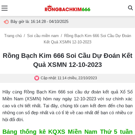
Menu
T
Bây giờ là:
16:14:29
- 04/10/2025
t
Trang chủ
/
Soi cầu miền nam
/
Rồng Bạch Kim 666 Soi Cầu Dự Đoán
Kết Quả XSMN 12-10-2023
g
Rồng Bạch Kim 666 Soi Cầu Dự Đoán Kết
Quả XSMN 12-10-2023
Cập nhật: 11:14 chiều, 22/10/2023
Hãy cùng Rồng Bạch Kim 666 soi cầu dự đoán kết quả Xổ Số
Miền Nam (XSMN) hôm nay ngày 12-10-2023 với sự chính xác
cao và chi tiết nhất. Tại đây, chúng tôi cam kết đem đến cho bạn
những con số đẹp nhất và có tỉ lệ về cao nhất để bạn có nhiều cơ
hội đổi đời.
Bảng thống kê KQXS Miền Nam Thứ 5 tuần