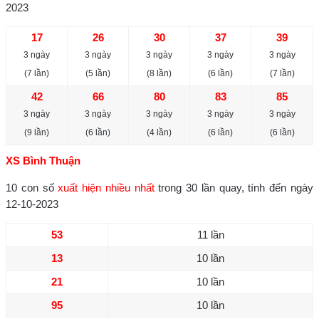
2023
17
26
30
37
39
3 ngày
3 ngày
3 ngày
3 ngày
3 ngày
(7 lần)
(5 lần)
(8 lần)
(6 lần)
(7 lần)
42
66
80
83
85
3 ngày
3 ngày
3 ngày
3 ngày
3 ngày
(9 lần)
(6 lần)
(4 lần)
(6 lần)
(6 lần)
XS Bình Thuận
10 con số
xuất hiện nhiều nhất
trong 30 lần quay, tính đến ngày
12-10-2023
53
11 lần
13
10 lần
21
10 lần
95
10 lần