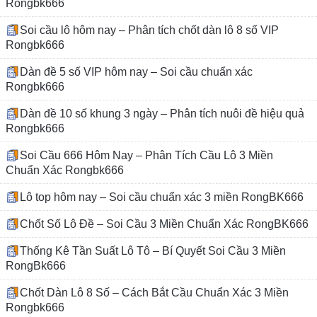
Rongbk666
Soi cầu lô hôm nay – Phân tích chốt dàn lô 8 số VIP
Rongbk666
Dàn đề 5 số VIP hôm nay – Soi cầu chuẩn xác
Rongbk666
Dàn đề 10 số khung 3 ngày – Phân tích nuôi đề hiệu quả
Rongbk666
Soi Cầu 666 Hôm Nay – Phân Tích Cầu Lô 3 Miền
Chuẩn Xác Rongbk666
Lô top hôm nay – Soi cầu chuẩn xác 3 miền RongBK666
Chốt Số Lô Đề – Soi Cầu 3 Miền Chuẩn Xác RongBK666
Thống Kê Tần Suất Lô Tô – Bí Quyết Soi Cầu 3 Miền
RongBk666
Chốt Dàn Lô 8 Số – Cách Bắt Cầu Chuẩn Xác 3 Miền
Rongbk666