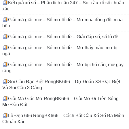
Kết quả xổ số – Phân tích cầu 247 – Soi cầu xổ số chuẩn
xác
Giải mã giấc mơ – Sổ mơ lô đề – Mơ mua đồng đồ, mua
bếp
Giải mã giấc mơ – Sổ mơ lô đề – Giải đáp số, số lô đề
Giải mã giấc mơ – Sổ mơ lô đề – Mơ thấy máu, mơ bị
ngã
Giải mã giấc mơ – Sổ mơ lô đề – Mơ bị chó cắn, mơ gãy
răng
Soi Cầu Đặc Biệt RongBK666 – Dự Đoán XS Đặc Biệt
Và Soi Cầu 3 Càng
Giải Mã Giấc Mơ RongBK666 – Giải Mơ Đi Trên Sông –
Mơ Đào Đất
Lô Đẹp 666 RongBK666 – Cách Bắt Cầu Xổ Số Ba Miền
Chuẩn Xác