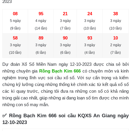
2023
08
95
21
24
38
5 ngày
4 ngày
3 ngày
3 ngày
3 ngày
(9 lần)
(14 lần)
(7 lần)
(10 lần)
(10 lần)
58
89
90
93
10
3 ngày
3 ngày
3 ngày
3 ngày
2 ngày
(10 lần)
(6 lần)
(6 lần)
(4 lần)
(7 lần)
Dự đoán Xổ Số Miền Nam ngày 12-10-2023 được chia sẻ bởi
những chuyên gia
Rồng Bạch Kim 666
có chuyên môn và kinh
nghiệm trong lĩnh vực soi cầu xổ số. Với sự cẩn trọng và kiểm
chứng kỹ lưỡng cùng những thống kê chính xác từ kết quả xổ số
các kì quay trước, chúng tôi đưa ra những con số có khả năng
trúng giải cao nhất, giúp những ai đang loạn số tìm được cho mình
những con số may mắn.
✅ Rồng Bạch Kim 666 soi cầu KQXS An Giang ngày
12-10-2023