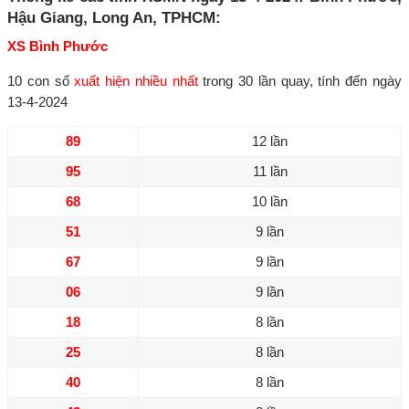
Hậu Giang, Long An, TPHCM:
XS Bình Phước
10 con số
xuất hiện nhiều nhất
trong 30 lần quay, tính đến ngày
13-4-2024
89
12 lần
95
11 lần
68
10 lần
51
9 lần
67
9 lần
06
9 lần
18
8 lần
25
8 lần
40
8 lần