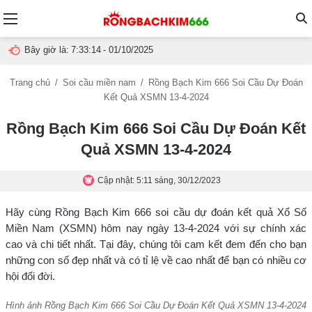
Menu
T
Bây giờ là:
7:33:15
- 01/10/2025
t
Trang chủ
/
Soi cầu miền nam
/
Rồng Bạch Kim 666 Soi Cầu Dự Đoán
Kết Quả XSMN 13-4-2024
g
Rồng Bạch Kim 666 Soi Cầu Dự Đoán Kết
Quả XSMN 13-4-2024
Cập nhật: 5:11 sáng, 30/12/2023
Hãy cùng Rồng Bạch Kim 666 soi cầu dự đoán kết quả Xổ Số
Miền Nam (XSMN) hôm nay ngày 13-4-2024 với sự chính xác
cao và chi tiết nhất. Tại đây, chúng tôi cam kết đem đến cho bạn
những con số đẹp nhất và có tỉ lệ về cao nhất để bạn có nhiều cơ
hội đổi đời.
Hình ảnh Rồng Bạch Kim 666 Soi Cầu Dự Đoán Kết Quả XSMN 13-4-2024