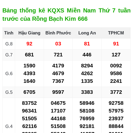
Bảng thống kê KQXS Miền Nam Thứ 7 tuần
trước của Rồng Bạch Kim 666
Tỉnh
Hậu Giang
Bình Phước
Long An
TPHCM
92
03
81
91
G.8
681
721
446
127
G.7
1590
4179
8294
0092
4393
4679
4262
9586
G.6
1640
7367
1335
2241
6705
9597
3383
3772
G.5
83752
04675
58946
92758
96341
17107
58108
57975
51505
44168
76959
23937
62116
51508
92181
88844
G.4