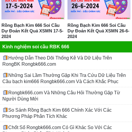
Rồng Bạch Kim 666 Soi Cầu
Rồng Bạch Kim 666 Soi Cầu
Dự Đoán Kết Quả XSMN 17-5-
Dự Đoán Kết Quả XSMN 26-6-
2024
2024
Kinh nghiệm soi cầu RBK 666
Hướng Dẫn Theo Dõi Thống Kê Và Dữ Liệu Trên
RongBK Rongbk666.com
Những Sai Lầm Thường Gặp Khi Tra Cứu Dữ Liệu Trên
Cầu bạch kim666 Rongbk666.com Và Cách Khắc Phục
Rongbk666.com Và Những Câu Hỏi Thường Gặp Từ
Người Dùng Mới
So Sánh Rồng Bạch Kim 666 Chính Xác Với Các
Phương Pháp Phân Tích Khác
Chốt Số Rongbk666.com Có Gì Khác So Với Các