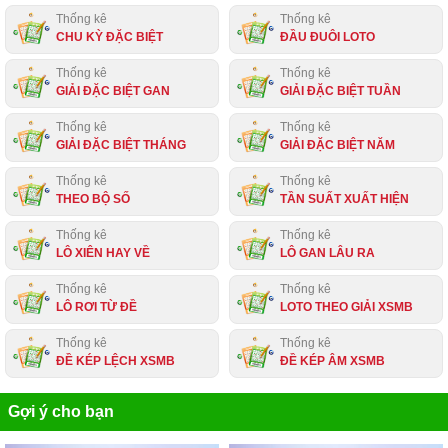
Thống kê
Thống kê
CHU KỲ ĐẶC BIỆT
ĐẦU ĐUÔI LOTO
Thống kê
Thống kê
GIẢI ĐẶC BIỆT GAN
GIẢI ĐẶC BIỆT TUẦN
Thống kê
Thống kê
GIẢI ĐẶC BIỆT THÁNG
GIẢI ĐẶC BIỆT NĂM
Thống kê
Thống kê
THEO BỘ SỐ
TẦN SUẤT XUẤT HIỆN
Thống kê
Thống kê
LÔ XIÊN HAY VỀ
LÔ GAN LÂU RA
Thống kê
Thống kê
LÔ RƠI TỪ ĐỀ
LOTO THEO GIẢI XSMB
Thống kê
Thống kê
ĐỀ KÉP LỆCH XSMB
ĐỀ KÉP ÂM XSMB
Gợi ý cho bạn