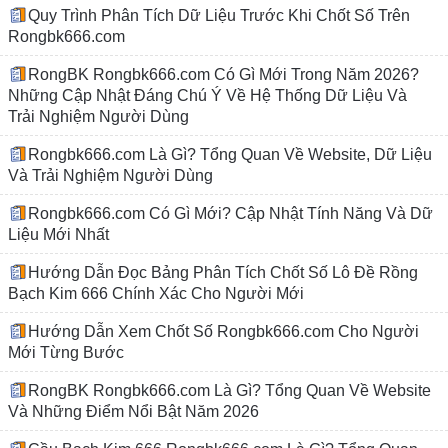
Quy Trình Phân Tích Dữ Liệu Trước Khi Chốt Số Trên
Rongbk666.com
RongBK Rongbk666.com Có Gì Mới Trong Năm 2026?
Những Cập Nhật Đáng Chú Ý Về Hệ Thống Dữ Liệu Và
Trải Nghiệm Người Dùng
Rongbk666.com Là Gì? Tổng Quan Về Website, Dữ Liệu
Và Trải Nghiệm Người Dùng
Rongbk666.com Có Gì Mới? Cập Nhật Tính Năng Và Dữ
Liệu Mới Nhất
Hướng Dẫn Đọc Bảng Phân Tích Chốt Số Lô Đề Rồng
Bạch Kim 666 Chính Xác Cho Người Mới
Hướng Dẫn Xem Chốt Số Rongbk666.com Cho Người
Mới Từng Bước
RongBK Rongbk666.com Là Gì? Tổng Quan Về Website
Và Những Điểm Nổi Bật Năm 2026