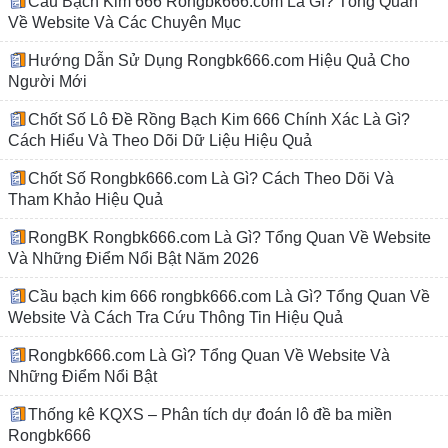
Cầu Bạch Kim 666 Rongbk666.com Là Gì? Tổng Quan
Về Website Và Các Chuyên Mục
Hướng Dẫn Sử Dụng Rongbk666.com Hiệu Quả Cho
Người Mới
Chốt Số Lô Đề Rồng Bạch Kim 666 Chính Xác Là Gì?
Cách Hiểu Và Theo Dõi Dữ Liệu Hiệu Quả
Chốt Số Rongbk666.com Là Gì? Cách Theo Dõi Và
Tham Khảo Hiệu Quả
RongBK Rongbk666.com Là Gì? Tổng Quan Về Website
Và Những Điểm Nổi Bật Năm 2026
Cầu bạch kim 666 rongbk666.com Là Gì? Tổng Quan Về
Website Và Cách Tra Cứu Thông Tin Hiệu Quả
Rongbk666.com Là Gì? Tổng Quan Về Website Và
Những Điểm Nổi Bật
Thống kê KQXS – Phân tích dự đoán lô đề ba miền
Rongbk666