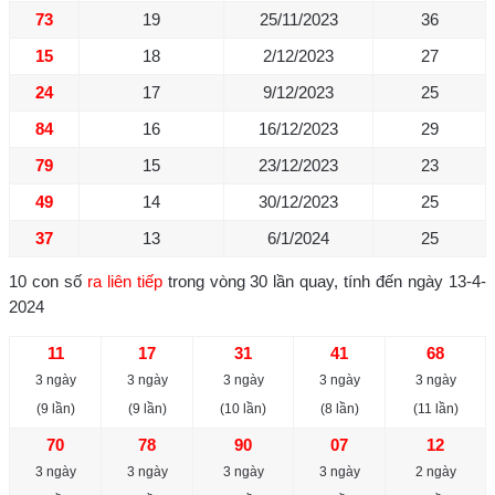
73
19
25/11/2023
36
15
18
2/12/2023
27
24
17
9/12/2023
25
84
16
16/12/2023
29
79
15
23/12/2023
23
49
14
30/12/2023
25
37
13
6/1/2024
25
10 con số
ra liên tiếp
trong vòng 30 lần quay, tính đến ngày 13-4-
2024
11
17
31
41
68
3 ngày
3 ngày
3 ngày
3 ngày
3 ngày
(9 lần)
(9 lần)
(10 lần)
(8 lần)
(11 lần)
70
78
90
07
12
3 ngày
3 ngày
3 ngày
3 ngày
2 ngày