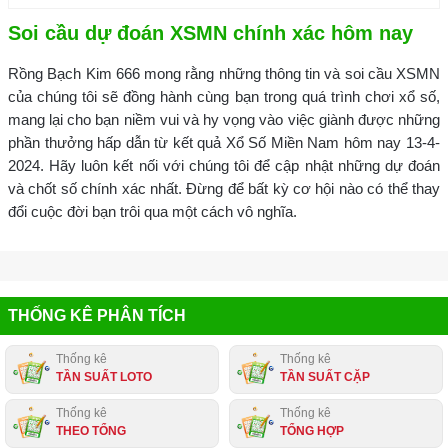
Soi cầu dự đoán XSMN chính xác hôm nay
Rồng Bạch Kim 666 mong rằng những thông tin và soi cầu XSMN
của chúng tôi sẽ đồng hành cùng bạn trong quá trình chơi xổ số,
mang lại cho bạn niềm vui và hy vọng vào việc giành được những
phần thưởng hấp dẫn từ kết quả Xổ Số Miền Nam hôm nay 13-4-
2024. Hãy luôn kết nối với chúng tôi để cập nhật những dự đoán
và chốt số chính xác nhất. Đừng để bất kỳ cơ hội nào có thể thay
đổi cuộc đời bạn trôi qua một cách vô nghĩa.
THỐNG KÊ PHÂN TÍCH
Thống kê
Thống kê
TẦN SUẤT LOTO
TẦN SUẤT CẶP
Thống kê
Thống kê
THEO TỔNG
TỔNG HỢP