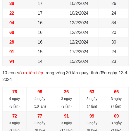
38
17
10/2/2024
26
22
17
10/2/2024
24
04
16
12/2/2024
34
68
16
12/2/2024
20
28
16
12/2/2024
30
01
15
17/2/2024
24
94
14
19/2/2024
23
10 con số
ra liên tiếp
trong vòng 30 lần quay, tính đến ngày 13-4-
2024
76
98
36
63
66
4 ngày
4 ngày
3 ngày
3 ngày
3 ngày
(8 lần)
(10 lần)
(9 lần)
(7 lần)
(7 lần)
72
77
91
99
09
3 ngày
3 ngày
3 ngày
3 ngày
3 ngày
(8 lần)
(8 lần)
(14 lần)
(8 lần)
(7 lần)