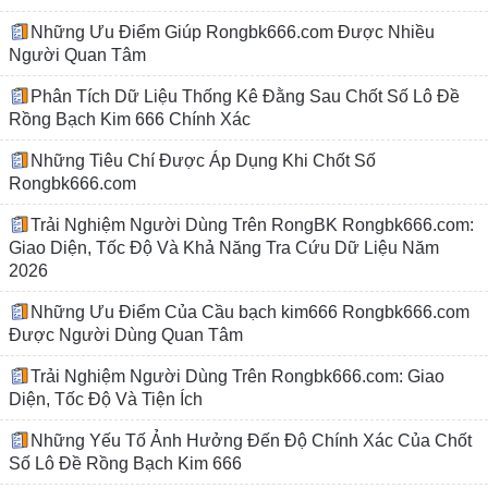
Những Ưu Điểm Giúp Rongbk666.com Được Nhiều
Người Quan Tâm
Phân Tích Dữ Liệu Thống Kê Đằng Sau Chốt Số Lô Đề
Rồng Bạch Kim 666 Chính Xác
Những Tiêu Chí Được Áp Dụng Khi Chốt Số
Rongbk666.com
Trải Nghiệm Người Dùng Trên RongBK Rongbk666.com:
Giao Diện, Tốc Độ Và Khả Năng Tra Cứu Dữ Liệu Năm
2026
Những Ưu Điểm Của Cầu bạch kim666 Rongbk666.com
Được Người Dùng Quan Tâm
Trải Nghiệm Người Dùng Trên Rongbk666.com: Giao
Diện, Tốc Độ Và Tiện Ích
Những Yếu Tố Ảnh Hưởng Đến Độ Chính Xác Của Chốt
Số Lô Đề Rồng Bạch Kim 666