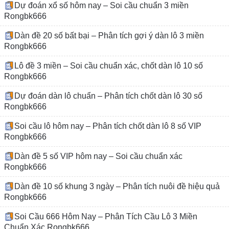
Dự đoán xổ số hôm nay – Soi cầu chuẩn 3 miền
Rongbk666
Dàn đề 20 số bất bại – Phân tích gợi ý dàn lô 3 miền
Rongbk666
Lô đề 3 miền – Soi cầu chuẩn xác, chốt dàn lô 10 số
Rongbk666
Dự đoán dàn lô chuẩn – Phân tích chốt dàn lô 30 số
Rongbk666
Soi cầu lô hôm nay – Phân tích chốt dàn lô 8 số VIP
Rongbk666
Dàn đề 5 số VIP hôm nay – Soi cầu chuẩn xác
Rongbk666
Dàn đề 10 số khung 3 ngày – Phân tích nuôi đề hiệu quả
Rongbk666
Soi Cầu 666 Hôm Nay – Phân Tích Cầu Lô 3 Miền
Chuẩn Xác Rongbk666