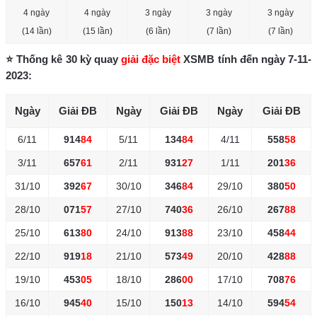
4 ngày
4 ngày
3 ngày
3 ngày
3 ngày
(14 lần)
(15 lần)
(6 lần)
(7 lần)
(7 lần)
⭐ Thống kê 30 kỳ quay
giải đặc biệt
XSMB tính đến ngày 7-11-
2023:
Ngày
Giải
ĐB
Ngày
Giải
ĐB
Ngày
Giải
ĐB
6/11
914
84
5/11
134
84
4/11
558
58
3/11
657
61
2/11
931
27
1/11
201
36
31/10
392
67
30/10
346
84
29/10
380
50
28/10
071
57
27/10
740
36
26/10
267
88
25/10
613
80
24/10
913
88
23/10
458
44
22/10
919
18
21/10
573
49
20/10
428
88
19/10
453
05
18/10
286
00
17/10
708
76
16/10
945
40
15/10
150
13
14/10
594
54