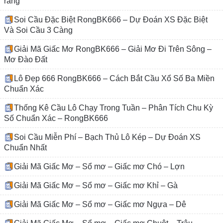
răng
Soi Cầu Đặc Biệt RongBK666 – Dự Đoán XS Đặc Biệt
Và Soi Cầu 3 Càng
Giải Mã Giấc Mơ RongBK666 – Giải Mơ Đi Trên Sông –
Mơ Đào Đất
Lô Đẹp 666 RongBK666 – Cách Bắt Cầu Xổ Số Ba Miền
Chuẩn Xác
Thống Kê Cầu Lô Chạy Trong Tuần – Phân Tích Chu Kỳ
Số Chuẩn Xác – RongBK666
Soi Cầu Miễn Phí – Bạch Thủ Lô Kép – Dự Đoán XS
Chuẩn Nhất
Giải Mã Giấc Mơ – Sổ mơ – Giấc mơ Chó – Lợn
Giải Mã Giấc Mơ – Sổ mơ – Giấc mơ Khỉ – Gà
Giải Mã Giấc Mơ – Sổ mơ – Giấc mơ Ngựa – Dê