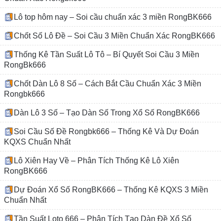
Lô top hôm nay – Soi cầu chuẩn xác 3 miền RongBK666
Chốt Số Lô Đề – Soi Cầu 3 Miền Chuẩn Xác RongBK666
Thống Kê Tần Suất Lô Tô – Bí Quyết Soi Cầu 3 Miền
RongBk666
Chốt Dàn Lô 8 Số – Cách Bắt Cầu Chuẩn Xác 3 Miền
Rongbk666
Dàn Lô 3 Số – Tạo Dàn Số Trong Xổ Số RongBK666
Soi Cầu Số Đề Rongbk666 – Thống Kê Và Dự Đoán
KQXS Chuẩn Nhất
Lô Xiên Hay Về – Phân Tích Thống Kê Lô Xiên
RongBK666
Dự Đoán Xổ Số RongBK666 – Thống Kê KQXS 3 Miền
Chuẩn Nhất
Tần Suất Loto 666 – Phân Tích Tạo Dàn Đề Xổ Số