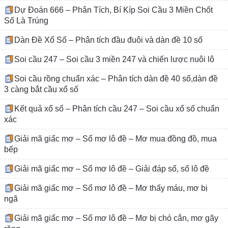
Dự Đoán 666 – Phân Tích, Bí Kíp Soi Cầu 3 Miền Chốt
Số Là Trúng
Dàn Đề Xổ Số – Phân tích đầu đuôi và dàn đề 10 số
Soi cầu 247 – Soi cầu 3 miền 247 và chiến lược nuôi lô
Soi cầu rồng chuẩn xác – Phân tích dàn đề 40 số,dàn đề
3 càng bắt cầu xổ số
Kết quả xổ số – Phân tích cầu 247 – Soi cầu xổ số chuẩn
xác
Giải mã giấc mơ – Sổ mơ lô đề – Mơ mua đồng đồ, mua
bếp
Giải mã giấc mơ – Sổ mơ lô đề – Giải đáp số, số lô đề
Giải mã giấc mơ – Sổ mơ lô đề – Mơ thấy máu, mơ bị
ngã
Giải mã giấc mơ – Sổ mơ lô đề – Mơ bị chó cắn, mơ gãy