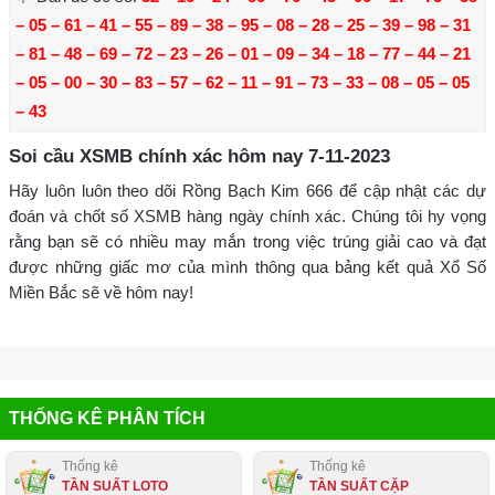
– 05 – 61 – 41 – 55 – 89 – 38 – 95 – 08 – 28 – 25 – 39 – 98 – 31
– 81 – 48 – 69 – 72 – 23 – 26 – 01 – 09 – 34 – 18 – 77 – 44 – 21
– 05 – 00 – 30 – 83 – 57 – 62 – 11 – 91 – 73 – 33 – 08 – 05 – 05
– 43
Soi cầu XSMB chính xác hôm nay 7-11-2023
Hãy luôn luôn theo dõi Rồng Bạch Kim 666 để cập nhật các dự
đoán và chốt số XSMB hàng ngày chính xác. Chúng tôi hy vọng
rằng bạn sẽ có nhiều may mắn trong việc trúng giải cao và đạt
được những giấc mơ của mình thông qua bảng kết quả Xổ Số
Miền Bắc sẽ về hôm nay!
THỐNG KÊ PHÂN TÍCH
Thống kê
Thống kê
TẦN SUẤT LOTO
TẦN SUẤT CẶP