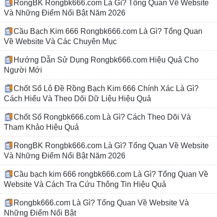
RongBK Rongbk666.com Là Gì? Tổng Quan Về Website
Và Những Điểm Nổi Bật Năm 2026
Cầu Bạch Kim 666 Rongbk666.com Là Gì? Tổng Quan
Về Website Và Các Chuyên Mục
Hướng Dẫn Sử Dụng Rongbk666.com Hiệu Quả Cho
Người Mới
Chốt Số Lô Đề Rồng Bạch Kim 666 Chính Xác Là Gì?
Cách Hiểu Và Theo Dõi Dữ Liệu Hiệu Quả
Chốt Số Rongbk666.com Là Gì? Cách Theo Dõi Và
Tham Khảo Hiệu Quả
RongBK Rongbk666.com Là Gì? Tổng Quan Về Website
Và Những Điểm Nổi Bật Năm 2026
Cầu bạch kim 666 rongbk666.com Là Gì? Tổng Quan Về
Website Và Cách Tra Cứu Thông Tin Hiệu Quả
Rongbk666.com Là Gì? Tổng Quan Về Website Và
Những Điểm Nổi Bật