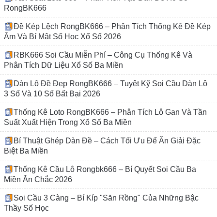
RongBK666
Đề Kép Lệch RongBK666 – Phân Tích Thống Kê Đề Kép
Âm Và Bí Mật Số Học Xổ Số 2026
RBK666 Soi Cầu Miễn Phí – Công Cụ Thống Kê Và
Phân Tích Dữ Liệu Xổ Số Ba Miền
Dàn Lô Đề Đẹp RongBK666 – Tuyệt Kỹ Soi Cầu Dàn Lô
3 Số Và 10 Số Bất Bại 2026
Thống Kê Loto RongBK666 – Phân Tích Lô Gan Và Tần
Suất Xuất Hiện Trong Xổ Số Ba Miền
Bí Thuật Ghép Dàn Đề – Cách Tối Ưu Để Ăn Giải Đặc
Biệt Ba Miền
Thống Kê Cầu Lô Rongbk666 – Bí Quyết Soi Cầu Ba
Miền Ăn Chắc 2026
Soi Cầu 3 Càng – Bí Kíp "Săn Rồng" Của Những Bậc
Thầy Số Học