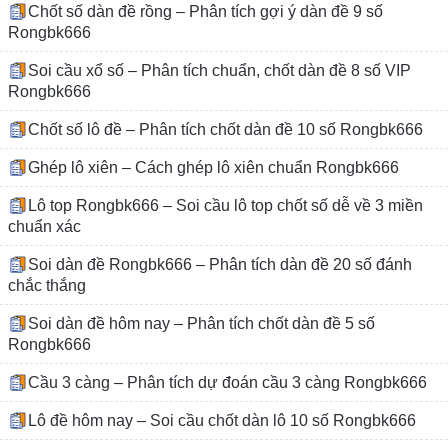
Chốt số dàn đề rồng – Phân tích gợi ý dàn đề 9 số
Rongbk666
Soi cầu xổ số – Phân tích chuẩn, chốt dàn đề 8 số VIP
Rongbk666
Chốt số lô đề – Phân tích chốt dàn đề 10 số Rongbk666
Ghép lô xiên – Cách ghép lô xiên chuẩn Rongbk666
Lô top Rongbk666 – Soi cầu lô top chốt số dễ về 3 miền
chuẩn xác
Soi dàn đề Rongbk666 – Phân tích dàn đề 20 số đánh
chắc thắng
Soi dàn đề hôm nay – Phân tích chốt dàn đề 5 số
Rongbk666
Cầu 3 càng – Phân tích dự đoán cầu 3 càng Rongbk666
Lô đề hôm nay – Soi cầu chốt dàn lô 10 số Rongbk666