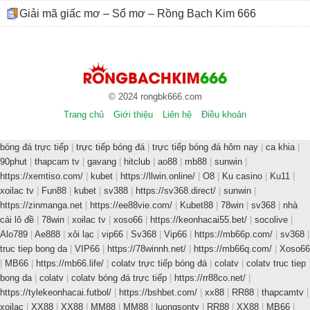
Giải mã giấc mơ – Sổ mơ – Rồng Bạch Kim 666
© 2024 rongbk666.com
Trang chủ
Giới thiệu
Liên hệ
Điều khoản
bóng đá trực tiếp
|
trực tiếp bóng đá
|
trực tiếp bóng đá hôm nay
|
ca khia
|
90phut
|
thapcam tv
|
gavang
|
hitclub
|
ao88
|
mb88
|
sunwin
|
https://xemtiso.com/
|
kubet
|
https://llwin.online/
|
O8
|
Ku casino
|
Ku11
|
xoilac tv
|
Fun88
|
kubet
|
sv388
|
https://sv368.direct/
|
sunwin
|
https://zinmanga.net
|
https://ee88vie.com/
|
Kubet88
|
78win
|
sv368
|
nhà
cái lô đề
|
78win
|
xoilac tv
|
xoso66
|
https://keonhacai55.bet/
|
socolive
|
Alo789
|
Ae888
|
xôi lạc
|
vip66
|
Sv368
|
Vip66
|
https://mb66p.com/
|
sv368
|
truc tiep bong da
|
VIP66
|
https://78winnh.net/
|
https://mb66q.com/
|
Xoso66
|
MB66
|
https://mb66.life/
|
colatv trực tiếp bóng đá
|
colatv
|
colatv truc tiep
bong da
|
colatv
|
colatv bóng đá trực tiếp
|
https://rr88co.net/
|
https://tylekeonhacai.futbol/
|
https://bshbet.com/
|
xx88
|
RR88
|
thapcamtv
|
xoilac
|
XX88
|
XX88
|
MM88
|
MM88
|
luongsontv
|
RR88
|
XX88
|
MB66
|