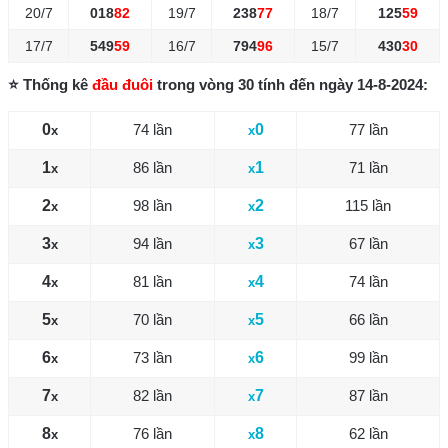
20/7
018
82
19/7
238
77
18/7
125
59
17/7
549
59
16/7
794
96
15/7
430
30
⭐ Thống kê
đầu đuôi
trong vòng 30 tính đến ngày 14-8-2024:
0
74 lần
0
77 lần
x
x
1
86 lần
1
71 lần
x
x
2
98 lần
2
115 lần
x
x
3
94 lần
3
67 lần
x
x
4
81 lần
4
74 lần
x
x
5
70 lần
5
66 lần
x
x
6
73 lần
6
99 lần
x
x
7
82 lần
7
87 lần
x
x
8
76 lần
8
62 lần
x
x