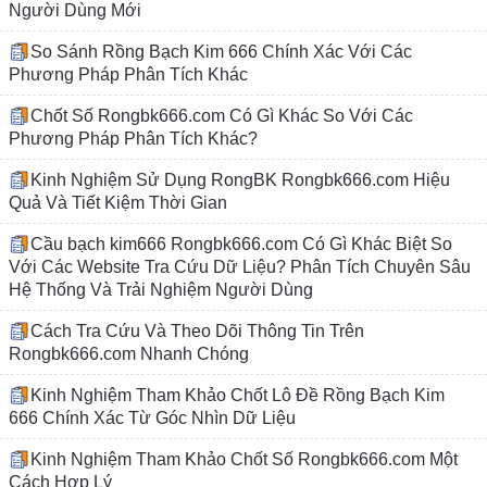
Người Dùng Mới
So Sánh Rồng Bạch Kim 666 Chính Xác Với Các
Phương Pháp Phân Tích Khác
Chốt Số Rongbk666.com Có Gì Khác So Với Các
Phương Pháp Phân Tích Khác?
Kinh Nghiệm Sử Dụng RongBK Rongbk666.com Hiệu
Quả Và Tiết Kiệm Thời Gian
Cầu bạch kim666 Rongbk666.com Có Gì Khác Biệt So
Với Các Website Tra Cứu Dữ Liệu? Phân Tích Chuyên Sâu
Hệ Thống Và Trải Nghiệm Người Dùng
Cách Tra Cứu Và Theo Dõi Thông Tin Trên
Rongbk666.com Nhanh Chóng
Kinh Nghiệm Tham Khảo Chốt Lô Đề Rồng Bạch Kim
666 Chính Xác Từ Góc Nhìn Dữ Liệu
Kinh Nghiệm Tham Khảo Chốt Số Rongbk666.com Một
Cách Hợp Lý