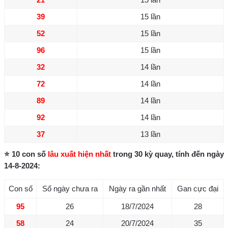
39
15 lần
52
15 lần
96
15 lần
32
14 lần
72
14 lần
89
14 lần
92
14 lần
37
13 lần
⭐ 10 con số
lâu xuất hiện nhất
trong 30 kỳ quay, tính đến ngày
14-8-2024:
Con số
Số ngày chưa ra
Ngày ra gần nhất
Gan cực đại
95
26
18/7/2024
28
58
24
20/7/2024
35