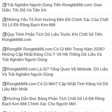
Trải Nghiệm Người Dùng Trên Rongbk666.com: Giao
Diện, Tốc Độ Và Tiện Ích
Những Yếu Tố Ảnh Hưởng Đến Độ Chính Xác Của Chốt
Số Lô Đề Rồng Bạch Kim 666
Quy Trình Phân Tích Dữ Liệu Trước Khi Chốt Số Trên
Rongbk666.com
RongBK Rongbk666.com Có Gì Mới Trong Năm 2026?
Những Cập Nhật Đáng Chú Ý Về Hệ Thống Dữ Liệu Và
Trải Nghiệm Người Dùng
Rongbk666.com Là Gì? Tổng Quan Về Website, Dữ Liệu
Và Trải Nghiệm Người Dùng
Rongbk666.com Có Gì Mới? Cập Nhật Tính Năng Và Dữ
Liệu Mới Nhất
Hướng Dẫn Đọc Bảng Phân Tích Chốt Số Lô Đề Rồng
Bạch Kim 666 Chính Xác Cho Người Mới