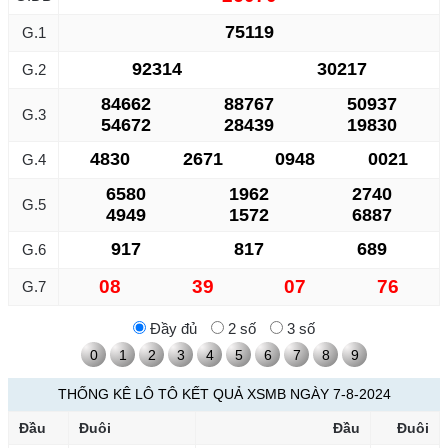
75119
G.1
92314
30217
G.2
84662
88767
50937
G.3
54672
28439
19830
4830
2671
0948
0021
G.4
6580
1962
2740
G.5
4949
1572
6887
917
817
689
G.6
08
39
07
76
G.7
Đầy đủ
2 số
3 số
0
1
2
3
4
5
6
7
8
9
THỐNG KÊ LÔ TÔ KẾT QUẢ XSMB NGÀY 7-8-2024
Đầu
Đuôi
Đầu
Đuôi