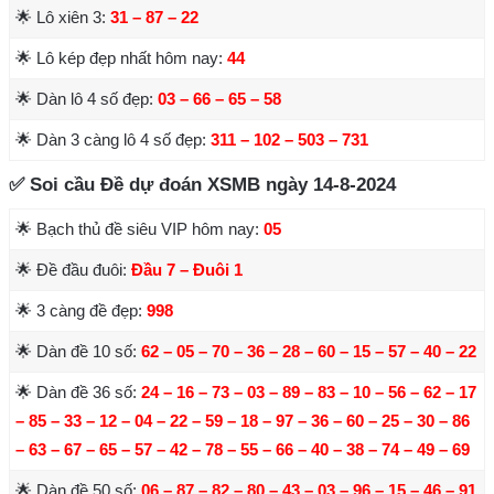
🌟 Lô xiên 3:
31 – 87 – 22
🌟 Lô kép đẹp nhất hôm nay:
44
🌟 Dàn lô 4 số đẹp:
03 – 66 – 65 – 58
🌟 Dàn 3 càng lô 4 số đẹp:
311 – 102 – 503 – 731
✅ Soi cầu Đề dự đoán XSMB ngày 14-8-2024
🌟 Bạch thủ đề siêu VIP hôm nay:
05
🌟 Đề đầu đuôi:
Đầu 7 – Đuôi 1
🌟 3 càng đề đẹp:
998
🌟 Dàn đề 10 số:
62 – 05 – 70 – 36 – 28 – 60 – 15 – 57 – 40 – 22
🌟 Dàn đề 36 số:
24 – 16 – 73 – 03 – 89 – 83 – 10 – 56 – 62 – 17
– 85 – 33 – 12 – 04 – 22 – 59 – 18 – 97 – 36 – 60 – 25 – 30 – 86
– 63 – 67 – 65 – 57 – 42 – 78 – 55 – 66 – 40 – 38 – 74 – 49 – 69
🌟 Dàn đề 50 số:
06 – 87 – 82 – 80 – 43 – 03 – 96 – 15 – 46 – 91