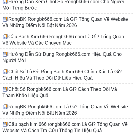
Hướng Dẫn Xem Chốt Số Rongbk666.com Cho Người
Mới Từng Bước
RongBK Rongbk666.com Là Gì? Tổng Quan Về Website
Và Những Điểm Nổi Bật Năm 2026
Cầu Bạch Kim 666 Rongbk666.com Là Gì? Tổng Quan
Về Website Và Các Chuyên Mục
Hướng Dẫn Sử Dụng Rongbk666.com Hiệu Quả Cho
Người Mới
Chốt Số Lô Đề Rồng Bạch Kim 666 Chính Xác Là Gì?
Cách Hiểu Và Theo Dõi Dữ Liệu Hiệu Quả
Chốt Số Rongbk666.com Là Gì? Cách Theo Dõi Và
Tham Khảo Hiệu Quả
RongBK Rongbk666.com Là Gì? Tổng Quan Về Website
Và Những Điểm Nổi Bật Năm 2026
Cầu bạch kim 666 rongbk666.com Là Gì? Tổng Quan Về
Website Và Cách Tra Cứu Thông Tin Hiệu Quả