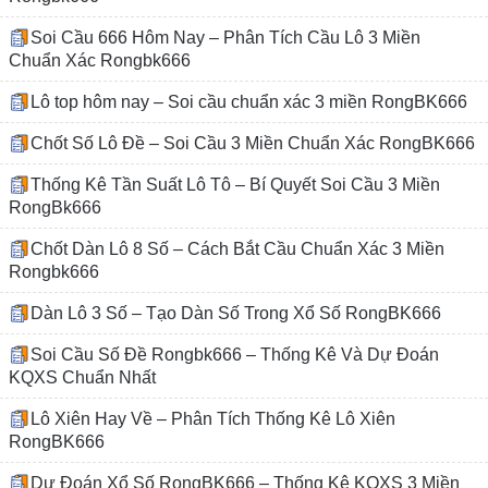
Soi Cầu 666 Hôm Nay – Phân Tích Cầu Lô 3 Miền
Chuẩn Xác Rongbk666
Lô top hôm nay – Soi cầu chuẩn xác 3 miền RongBK666
Chốt Số Lô Đề – Soi Cầu 3 Miền Chuẩn Xác RongBK666
Thống Kê Tần Suất Lô Tô – Bí Quyết Soi Cầu 3 Miền
RongBk666
Chốt Dàn Lô 8 Số – Cách Bắt Cầu Chuẩn Xác 3 Miền
Rongbk666
Dàn Lô 3 Số – Tạo Dàn Số Trong Xổ Số RongBK666
Soi Cầu Số Đề Rongbk666 – Thống Kê Và Dự Đoán
KQXS Chuẩn Nhất
Lô Xiên Hay Về – Phân Tích Thống Kê Lô Xiên
RongBK666
Dự Đoán Xổ Số RongBK666 – Thống Kê KQXS 3 Miền