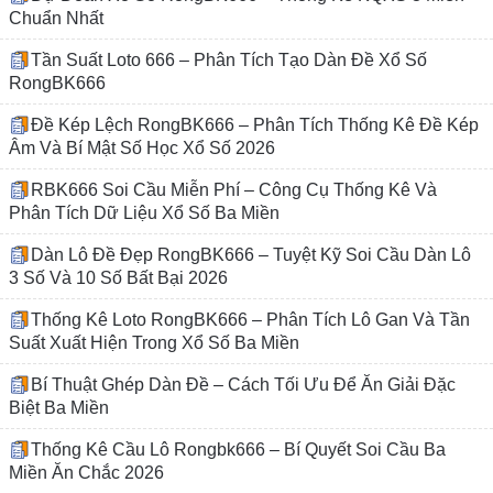
Chuẩn Nhất
Tần Suất Loto 666 – Phân Tích Tạo Dàn Đề Xổ Số
RongBK666
Đề Kép Lệch RongBK666 – Phân Tích Thống Kê Đề Kép
Âm Và Bí Mật Số Học Xổ Số 2026
RBK666 Soi Cầu Miễn Phí – Công Cụ Thống Kê Và
Phân Tích Dữ Liệu Xổ Số Ba Miền
Dàn Lô Đề Đẹp RongBK666 – Tuyệt Kỹ Soi Cầu Dàn Lô
3 Số Và 10 Số Bất Bại 2026
Thống Kê Loto RongBK666 – Phân Tích Lô Gan Và Tần
Suất Xuất Hiện Trong Xổ Số Ba Miền
Bí Thuật Ghép Dàn Đề – Cách Tối Ưu Để Ăn Giải Đặc
Biệt Ba Miền
Thống Kê Cầu Lô Rongbk666 – Bí Quyết Soi Cầu Ba
Miền Ăn Chắc 2026