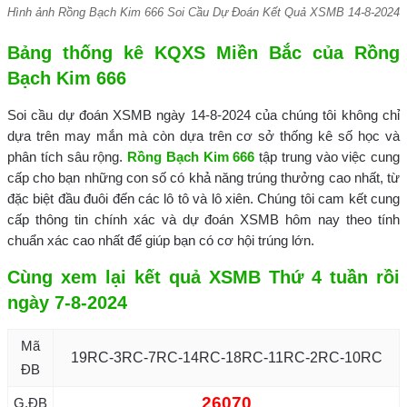
Hình ảnh Rồng Bạch Kim 666 Soi Cầu Dự Đoán Kết Quả XSMB 14-8-2024
Bảng thống kê KQXS Miền Bắc của Rồng
Bạch Kim 666
Soi cầu dự đoán XSMB ngày 14-8-2024 của chúng tôi không chỉ
dựa trên may mắn mà còn dựa trên cơ sở thống kê số học và
phân tích sâu rộng.
Rồng Bạch Kim 666
tập trung vào việc cung
cấp cho bạn những con số có khả năng trúng thưởng cao nhất, từ
đặc biệt đầu đuôi đến các lô tô và lô xiên. Chúng tôi cam kết cung
cấp thông tin chính xác và dự đoán XSMB hôm nay theo tính
chuẩn xác cao nhất để giúp bạn có cơ hội trúng lớn.
Cùng xem lại kết quả XSMB Thứ 4 tuần rồi
ngày 7-8-2024
Mã
19RC-3RC-7RC-14RC-18RC-11RC-2RC-10RC
ĐB
26070
G.ĐB