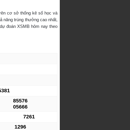
rên cơ sở thống kê số học và
ả năng trúng thưởng cao nhất,
 và dự đoán XSMB hôm nay theo
5381
85576
05666
7261
1296