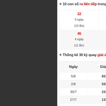
⭐ 10 con số
ra liên tiếp
trong
22
5 ngày
(15 lần)
45
4 ngày
(11 lần)
⭐ Thống kê 30 kỳ quay
giải 
Ngày
Giả
5/8
82
2/8
52
30/7
23
27/7
13