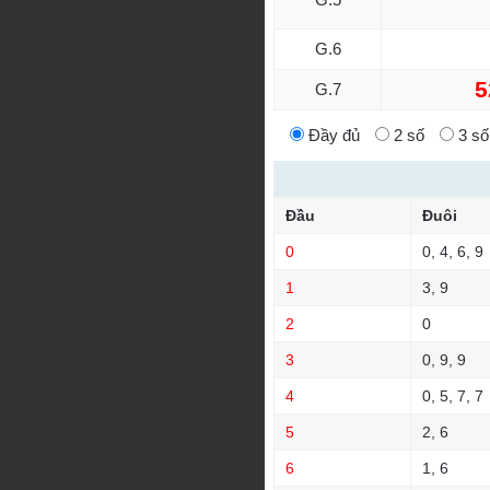
G.6
5
G.7
Đầy đủ
2 số
3 số
Đầu
Đuôi
0
0, 4, 6, 9
1
3, 9
2
0
3
0, 9, 9
4
0, 5, 7, 7
5
2, 6
6
1, 6