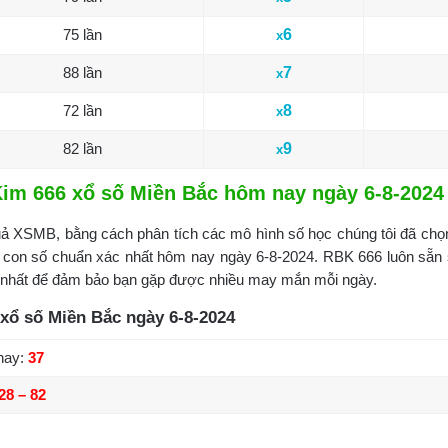
75 lần
6
x
88 lần
7
x
72 lần
8
x
82 lần
9
x
im 666 xổ số Miền Bắc hôm nay ngày 6-8-2024
uả XSMB, bằng cách phân tích các mô hình số học chúng tôi đã chọn
con số chuẩn xác nhất hôm nay ngày 6-8-2024. RBK 666 luôn sẵn s
p nhất để đảm bảo bạn gặp được nhiều may mắn mỗi ngày.
 xổ số Miền Bắc ngày 6-8-2024
 nay:
37
28 – 82