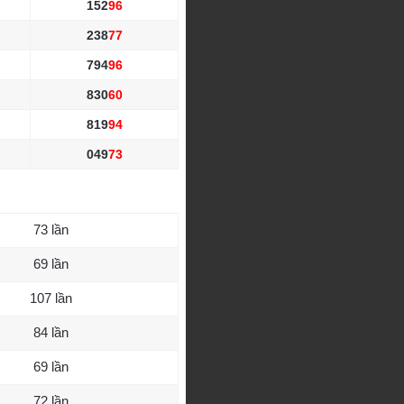
152
96
238
77
794
96
830
60
819
94
049
73
73 lần
69 lần
107 lần
84 lần
69 lần
72 lần