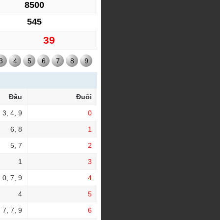
8500
545
39
3
4
5
6
7
8
9
Đầu
Đuôi
, 3, 4, 9
0
6, 8
1
5, 7
2
1
3
0, 7, 9
4
4
5
, 7, 7, 9
6