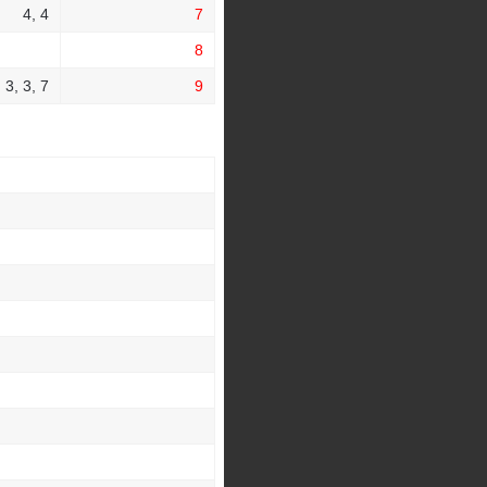
4, 4
7
8
, 3, 3, 7
9