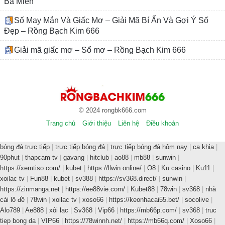
Ba Miền
Số May Mắn Và Giấc Mơ – Giải Mã Bí Ẩn Và Gợi Ý Số
Đẹp – Rồng Bạch Kim 666
Giải mã giấc mơ – Sổ mơ – Rồng Bạch Kim 666
© 2024 rongbk666.com
Trang chủ
Giới thiệu
Liên hệ
Điều khoản
bóng đá trực tiếp
|
trực tiếp bóng đá
|
trực tiếp bóng đá hôm nay
|
ca khia
|
90phut
|
thapcam tv
|
gavang
|
hitclub
|
ao88
|
mb88
|
sunwin
|
https://xemtiso.com/
|
kubet
|
https://llwin.online/
|
O8
|
Ku casino
|
Ku11
|
xoilac tv
|
Fun88
|
kubet
|
sv388
|
https://sv368.direct/
|
sunwin
|
https://zinmanga.net
|
https://ee88vie.com/
|
Kubet88
|
78win
|
sv368
|
nhà
cái lô đề
|
78win
|
xoilac tv
|
xoso66
|
https://keonhacai55.bet/
|
socolive
|
Alo789
|
Ae888
|
xôi lạc
|
Sv368
|
Vip66
|
https://mb66p.com/
|
sv368
|
truc
tiep bong da
|
VIP66
|
https://78winnh.net/
|
https://mb66q.com/
|
Xoso66
|