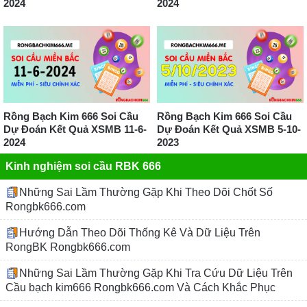
2024
2024
Rồng Bạch Kim 666 Soi Cầu
Rồng Bạch Kim 666 Soi Cầu
Dự Đoán Kết Quả XSMB 11-6-
Dự Đoán Kết Quả XSMB 5-10-
2024
2023
Kinh nghiệm soi cầu RBK 666
Những Sai Lầm Thường Gặp Khi Theo Dõi Chốt Số
Rongbk666.com
Hướng Dẫn Theo Dõi Thống Kê Và Dữ Liệu Trên
RongBK Rongbk666.com
Những Sai Lầm Thường Gặp Khi Tra Cứu Dữ Liệu Trên
Cầu bạch kim666 Rongbk666.com Và Cách Khắc Phục