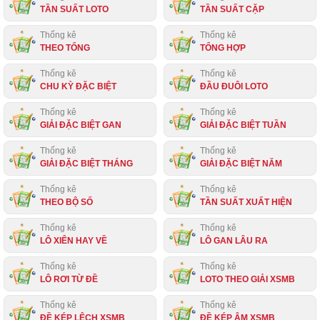
TẦN SUẤT LOTO
TẦN SUẤT CẶP
Thống kê
Thống kê
THEO TỔNG
TỔNG HỢP
Thống kê
Thống kê
CHU KỲ ĐẶC BIỆT
ĐẦU ĐUÔI LOTO
Thống kê
Thống kê
GIẢI ĐẶC BIỆT GAN
GIẢI ĐẶC BIỆT TUẦN
Thống kê
Thống kê
GIẢI ĐẶC BIỆT THÁNG
GIẢI ĐẶC BIỆT NĂM
Thống kê
Thống kê
THEO BỘ SỐ
TẦN SUẤT XUẤT HIỆN
Thống kê
Thống kê
LÔ XIÊN HAY VỀ
LÔ GAN LÂU RA
Thống kê
Thống kê
LÔ RƠI TỪ ĐỀ
LOTO THEO GIẢI XSMB
Thống kê
Thống kê
ĐỀ KÉP LỆCH XSMB
ĐỀ KÉP ÂM XSMB