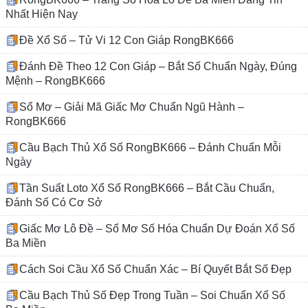
Nhất Hiện Nay
Đề Xổ Số – Tử Vi 12 Con Giáp RongBK666
Đánh Đề Theo 12 Con Giáp – Bắt Số Chuẩn Ngày, Đúng
Mệnh – RongBK666
Sổ Mơ – Giải Mã Giấc Mơ Chuẩn Ngũ Hành –
RongBK666
Cầu Bạch Thủ Xổ Số RongBK666 – Đánh Chuẩn Mỗi
Ngày
Tần Suất Loto Xổ Số RongBK666 – Bắt Cầu Chuẩn,
Đánh Số Có Cơ Sở
Giấc Mơ Lô Đề – Sổ Mơ Số Hóa Chuẩn Dự Đoán Xổ Số
Ba Miền
Cách Soi Cầu Xổ Số Chuẩn Xác – Bí Quyết Bắt Số Đẹp
Cầu Bạch Thủ Số Đẹp Trong Tuần – Soi Chuẩn Xổ Số