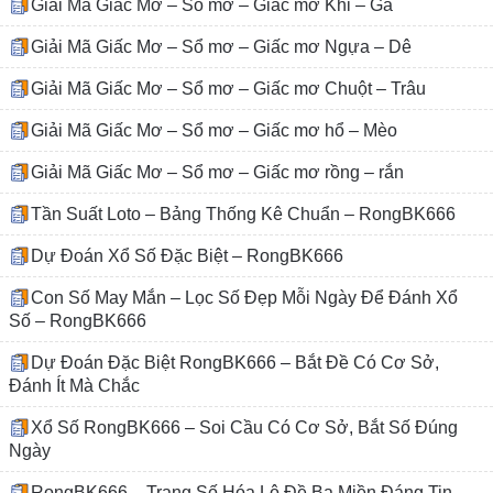
Giải Mã Giấc Mơ – Sổ mơ – Giấc mơ Khỉ – Gà
Giải Mã Giấc Mơ – Sổ mơ – Giấc mơ Ngựa – Dê
Giải Mã Giấc Mơ – Sổ mơ – Giấc mơ Chuột – Trâu
Giải Mã Giấc Mơ – Sổ mơ – Giấc mơ hổ – Mèo
Giải Mã Giấc Mơ – Sổ mơ – Giấc mơ rồng – rắn
Tần Suất Loto – Bảng Thống Kê Chuẩn – RongBK666
Dự Đoán Xổ Số Đặc Biệt – RongBK666
Con Số May Mắn – Lọc Số Đẹp Mỗi Ngày Để Đánh Xổ
Số – RongBK666
Dự Đoán Đặc Biệt RongBK666 – Bắt Đề Có Cơ Sở,
Đánh Ít Mà Chắc
Xổ Số RongBK666 – Soi Cầu Có Cơ Sở, Bắt Số Đúng
Ngày
RongBK666 – Trang Số Hóa Lô Đề Ba Miền Đáng Tin