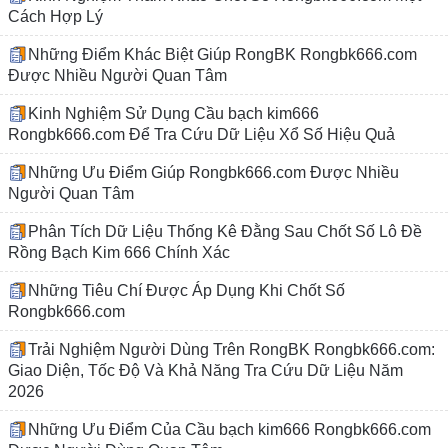
Cách Hợp Lý
Những Điểm Khác Biệt Giúp RongBK Rongbk666.com
Được Nhiều Người Quan Tâm
Kinh Nghiệm Sử Dụng Cầu bạch kim666
Rongbk666.com Để Tra Cứu Dữ Liệu Xổ Số Hiệu Quả
Những Ưu Điểm Giúp Rongbk666.com Được Nhiều
Người Quan Tâm
Phân Tích Dữ Liệu Thống Kê Đằng Sau Chốt Số Lô Đề
Rồng Bạch Kim 666 Chính Xác
Những Tiêu Chí Được Áp Dụng Khi Chốt Số
Rongbk666.com
Trải Nghiệm Người Dùng Trên RongBK Rongbk666.com:
Giao Diện, Tốc Độ Và Khả Năng Tra Cứu Dữ Liệu Năm
2026
Những Ưu Điểm Của Cầu bạch kim666 Rongbk666.com