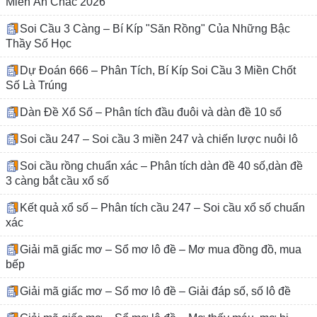
Miền Ăn Chắc 2026
Soi Cầu 3 Càng – Bí Kíp "Săn Rồng" Của Những Bậc
Thầy Số Học
Dự Đoán 666 – Phân Tích, Bí Kíp Soi Cầu 3 Miền Chốt
Số Là Trúng
Dàn Đề Xổ Số – Phân tích đầu đuôi và dàn đề 10 số
Soi cầu 247 – Soi cầu 3 miền 247 và chiến lược nuôi lô
Soi cầu rồng chuẩn xác – Phân tích dàn đề 40 số,dàn đề
3 càng bắt cầu xổ số
Kết quả xổ số – Phân tích cầu 247 – Soi cầu xổ số chuẩn
xác
Giải mã giấc mơ – Sổ mơ lô đề – Mơ mua đồng đồ, mua
bếp
Giải mã giấc mơ – Sổ mơ lô đề – Giải đáp số, số lô đề