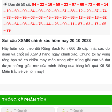
🌟 Dàn đề 50 số:
94 – 22 – 16 – 59 – 23 – 97 – 68 – 73 – 40 – 14
– 10 – 60 – 09 – 84 – 93 – 02 – 69 – 51 – 88 – 12 – 20 – 37 – 74
– 33 – 66 – 95 – 08 – 03 – 45 – 36 – 30 – 86 – 13 – 53 – 18 – 62
– 08 – 64 – 08 – 54 – 76 – 44 – 26 – 90 – 11 – 87 – 63 – 17 – 05
– 79
Soi cầu XSMB chính xác hôm nay 20-10-2023
Hãy luôn luôn theo dõi Rồng Bạch Kim 666 để cập nhật các dự
đoán và chốt số XSMB hàng ngày chính xác. Chúng tôi hy vọng
rằng bạn sẽ có nhiều may mắn trong việc trúng giải cao và đạt
được những giấc mơ của mình thông qua bảng kết quả Xổ Số
Miền Bắc sẽ về hôm nay!
THỐNG KÊ PHÂN TÍCH
Thống kê
Thống kê