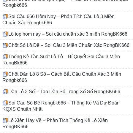
Rongbk666
Soi Cầu 666 Hôm Nay – Phân Tích Cầu Lô 3 Miền
Chuẩn Xác Rongbk666
Lô top hôm nay – Soi cầu chuẩn xác 3 miền RongBK666
Chốt Số Lô Đề – Soi Cầu 3 Miền Chuẩn Xác RongBK666
Thống Kê Tần Suất Lô Tô – Bí Quyết Soi Cầu 3 Miền
RongBk666
Chốt Dàn Lô 8 Số – Cách Bắt Cầu Chuẩn Xác 3 Miền
Rongbk666
Dàn Lô 3 Số – Tạo Dàn Số Trong Xổ Số RongBK666
Soi Cầu Số Đề Rongbk666 – Thống Kê Và Dự Đoán
KQXS Chuẩn Nhất
Lô Xiên Hay Về – Phân Tích Thống Kê Lô Xiên
RongBK666