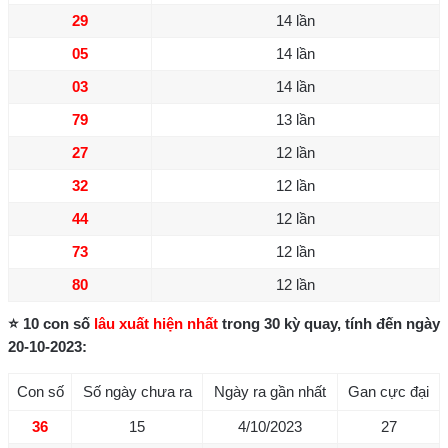
29
14 lần
05
14 lần
03
14 lần
79
13 lần
27
12 lần
32
12 lần
44
12 lần
73
12 lần
80
12 lần
⭐ 10 con số
lâu xuất hiện nhất
trong 30 kỳ quay, tính đến ngày
20-10-2023:
Con số
Số ngày chưa ra
Ngày ra gần nhất
Gan cực đại
36
15
4/10/2023
27