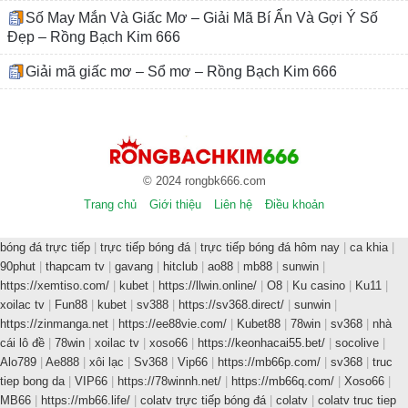
Số May Mắn Và Giấc Mơ – Giải Mã Bí Ẩn Và Gợi Ý Số
Đẹp – Rồng Bạch Kim 666
Giải mã giấc mơ – Sổ mơ – Rồng Bạch Kim 666
© 2024 rongbk666.com
Trang chủ
Giới thiệu
Liên hệ
Điều khoản
bóng đá trực tiếp
|
trực tiếp bóng đá
|
trực tiếp bóng đá hôm nay
|
ca khia
|
90phut
|
thapcam tv
|
gavang
|
hitclub
|
ao88
|
mb88
|
sunwin
|
https://xemtiso.com/
|
kubet
|
https://llwin.online/
|
O8
|
Ku casino
|
Ku11
|
xoilac tv
|
Fun88
|
kubet
|
sv388
|
https://sv368.direct/
|
sunwin
|
https://zinmanga.net
|
https://ee88vie.com/
|
Kubet88
|
78win
|
sv368
|
nhà
cái lô đề
|
78win
|
xoilac tv
|
xoso66
|
https://keonhacai55.bet/
|
socolive
|
Alo789
|
Ae888
|
xôi lạc
|
Sv368
|
Vip66
|
https://mb66p.com/
|
sv368
|
truc
tiep bong da
|
VIP66
|
https://78winnh.net/
|
https://mb66q.com/
|
Xoso66
|
MB66
|
https://mb66.life/
|
colatv trực tiếp bóng đá
|
colatv
|
colatv truc tiep