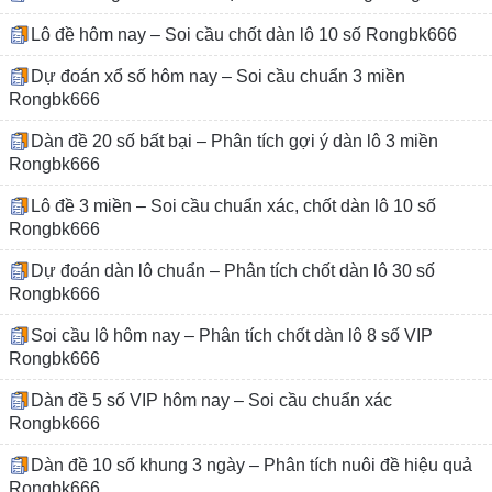
Lô đề hôm nay – Soi cầu chốt dàn lô 10 số Rongbk666
Dự đoán xổ số hôm nay – Soi cầu chuẩn 3 miền
Rongbk666
Dàn đề 20 số bất bại – Phân tích gợi ý dàn lô 3 miền
Rongbk666
Lô đề 3 miền – Soi cầu chuẩn xác, chốt dàn lô 10 số
Rongbk666
Dự đoán dàn lô chuẩn – Phân tích chốt dàn lô 30 số
Rongbk666
Soi cầu lô hôm nay – Phân tích chốt dàn lô 8 số VIP
Rongbk666
Dàn đề 5 số VIP hôm nay – Soi cầu chuẩn xác
Rongbk666
Dàn đề 10 số khung 3 ngày – Phân tích nuôi đề hiệu quả
Rongbk666