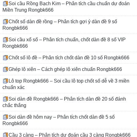
Soi cầu Rồng Bạch Kim – Phân tích cầu chuẩn dự đoán
Miền Trung Rongbk666
Chốt số dàn đề rồng – Phân tích gợi ý dàn đề 9 số
Rongbk666
Soi cầu xổ số – Phân tích chuẩn, chốt dàn đề 8 số VIP
Rongbk666
Chốt số lô đề – Phân tích chốt dàn đề 10 số Rongbk666
Ghép lô xiên – Cách ghép lô xiên chuẩn Rongbk666
Lô top Rongbk666 – Soi cầu lô top chốt số dễ về 3 miền
chuẩn xác
Soi dàn đề Rongbk666 – Phân tích dàn đề 20 số đánh
chắc thắng
Soi dàn đề hôm nay – Phân tích chốt dàn đề 5 số
Rongbk666
Cầu 3 càng – Phân tích dự đoán cầu 3 càng Rongbk666