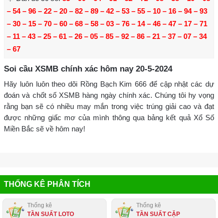
– 54 – 96 – 22 – 20 – 82 – 89 – 42 – 53 – 55 – 10 – 16 – 94 – 93
– 30 – 15 – 70 – 60 – 68 – 58 – 03 – 76 – 14 – 46 – 47 – 17 – 71
– 11 – 43 – 25 – 61 – 26 – 05 – 85 – 92 – 86 – 21 – 37 – 07 – 34
– 67
Soi cầu XSMB chính xác hôm nay 20-5-2024
Hãy luôn luôn theo dõi Rồng Bạch Kim 666 để cập nhật các dự
đoán và chốt số XSMB hàng ngày chính xác. Chúng tôi hy vọng
rằng bạn sẽ có nhiều may mắn trong việc trúng giải cao và đạt
được những giấc mơ của mình thông qua bảng kết quả Xổ Số
Miền Bắc sẽ về hôm nay!
THỐNG KÊ PHÂN TÍCH
Thống kê
Thống kê
TẦN SUẤT LOTO
TẦN SUẤT CẶP