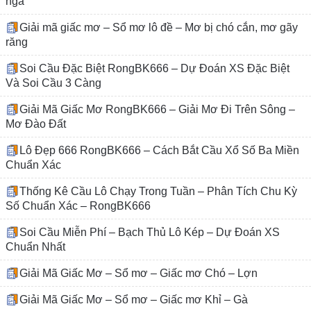
ngã
Giải mã giấc mơ – Sổ mơ lô đề – Mơ bị chó cắn, mơ gãy
răng
Soi Cầu Đặc Biệt RongBK666 – Dự Đoán XS Đặc Biệt
Và Soi Cầu 3 Càng
Giải Mã Giấc Mơ RongBK666 – Giải Mơ Đi Trên Sông –
Mơ Đào Đất
Lô Đẹp 666 RongBK666 – Cách Bắt Cầu Xổ Số Ba Miền
Chuẩn Xác
Thống Kê Cầu Lô Chạy Trong Tuần – Phân Tích Chu Kỳ
Số Chuẩn Xác – RongBK666
Soi Cầu Miễn Phí – Bạch Thủ Lô Kép – Dự Đoán XS
Chuẩn Nhất
Giải Mã Giấc Mơ – Sổ mơ – Giấc mơ Chó – Lợn
Giải Mã Giấc Mơ – Sổ mơ – Giấc mơ Khỉ – Gà