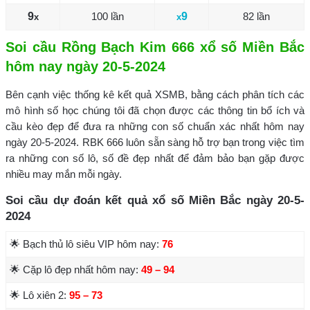
9
100 lần
9
82 lần
x
x
Soi cầu Rồng Bạch Kim 666 xổ số Miền Bắc
hôm nay ngày 20-5-2024
Bên cạnh việc thống kê kết quả XSMB, bằng cách phân tích các
mô hình số học chúng tôi đã chọn được các thông tin bổ ích và
cầu kèo đẹp để đưa ra những con số chuẩn xác nhất hôm nay
ngày 20-5-2024. RBK 666 luôn sẵn sàng hỗ trợ bạn trong việc tìm
ra những con số lô, số đề đẹp nhất để đảm bảo bạn gặp được
nhiều may mắn mỗi ngày.
Soi cầu dự đoán kết quả xổ số Miền Bắc ngày 20-5-
2024
🌟 Bạch thủ lô siêu VIP hôm nay:
76
🌟 Cặp lô đẹp nhất hôm nay:
49 – 94
🌟 Lô xiên 2:
95 – 73