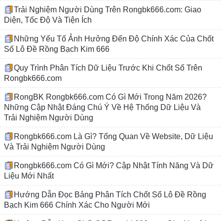
Trải Nghiệm Người Dùng Trên Rongbk666.com: Giao
Diện, Tốc Độ Và Tiện Ích
Những Yếu Tố Ảnh Hưởng Đến Độ Chính Xác Của Chốt
Số Lô Đề Rồng Bạch Kim 666
Quy Trình Phân Tích Dữ Liệu Trước Khi Chốt Số Trên
Rongbk666.com
RongBK Rongbk666.com Có Gì Mới Trong Năm 2026?
Những Cập Nhật Đáng Chú Ý Về Hệ Thống Dữ Liệu Và
Trải Nghiệm Người Dùng
Rongbk666.com Là Gì? Tổng Quan Về Website, Dữ Liệu
Và Trải Nghiệm Người Dùng
Rongbk666.com Có Gì Mới? Cập Nhật Tính Năng Và Dữ
Liệu Mới Nhất
Hướng Dẫn Đọc Bảng Phân Tích Chốt Số Lô Đề Rồng
Bạch Kim 666 Chính Xác Cho Người Mới