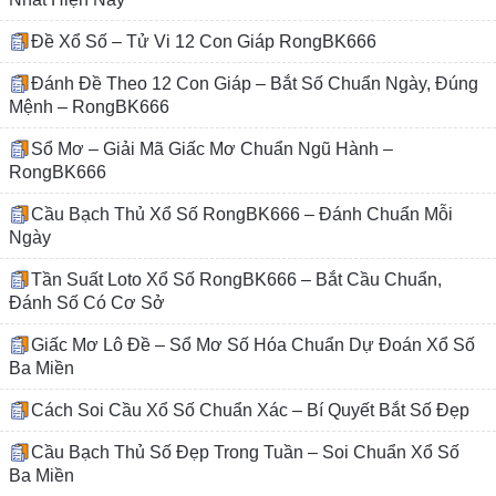
Đề Xổ Số – Tử Vi 12 Con Giáp RongBK666
Đánh Đề Theo 12 Con Giáp – Bắt Số Chuẩn Ngày, Đúng
Mệnh – RongBK666
Sổ Mơ – Giải Mã Giấc Mơ Chuẩn Ngũ Hành –
RongBK666
Cầu Bạch Thủ Xổ Số RongBK666 – Đánh Chuẩn Mỗi
Ngày
Tần Suất Loto Xổ Số RongBK666 – Bắt Cầu Chuẩn,
Đánh Số Có Cơ Sở
Giấc Mơ Lô Đề – Sổ Mơ Số Hóa Chuẩn Dự Đoán Xổ Số
Ba Miền
Cách Soi Cầu Xổ Số Chuẩn Xác – Bí Quyết Bắt Số Đẹp
Cầu Bạch Thủ Số Đẹp Trong Tuần – Soi Chuẩn Xổ Số
Ba Miền