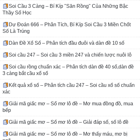
Soi Cầu 3 Càng – Bí Kíp "Săn Rồng" Của Những Bậc
Thầy Số Học
Dự Đoán 666 – Phân Tích, Bí Kíp Soi Cầu 3 Miền Chốt
Số Là Trúng
Dàn Đề Xổ Số – Phân tích đầu đuôi và dàn đề 10 số
Soi cầu 247 – Soi cầu 3 miền 247 và chiến lược nuôi lô
Soi cầu rồng chuẩn xác – Phân tích dàn đề 40 số,dàn đề
3 càng bắt cầu xổ số
Kết quả xổ số – Phân tích cầu 247 – Soi cầu xổ số chuẩn
xác
Giải mã giấc mơ – Sổ mơ lô đề – Mơ mua đồng đồ, mua
bếp
Giải mã giấc mơ – Sổ mơ lô đề – Giải đáp số, số lô đề
Giải mã giấc mơ – Sổ mơ lô đề – Mơ thấy máu, mơ bị