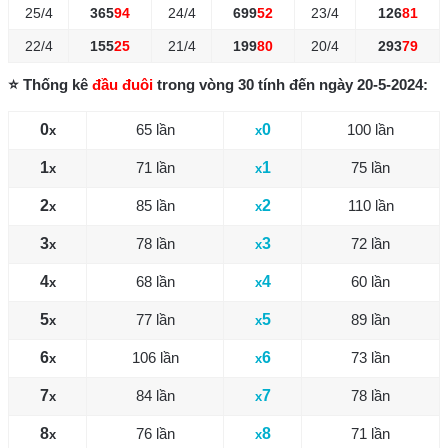
25/4
365
94
24/4
699
52
23/4
126
81
22/4
155
25
21/4
199
80
20/4
293
79
⭐ Thống kê
đầu đuôi
trong vòng 30 tính đến ngày 20-5-2024:
0
65 lần
0
100 lần
x
x
1
71 lần
1
75 lần
x
x
2
85 lần
2
110 lần
x
x
3
78 lần
3
72 lần
x
x
4
68 lần
4
60 lần
x
x
5
77 lần
5
89 lần
x
x
6
106 lần
6
73 lần
x
x
7
84 lần
7
78 lần
x
x
8
76 lần
8
71 lần
x
x