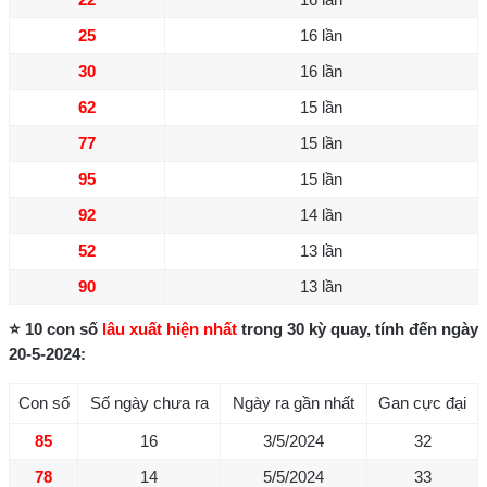
25
16 lần
30
16 lần
62
15 lần
77
15 lần
95
15 lần
92
14 lần
52
13 lần
90
13 lần
⭐ 10 con số
lâu xuất hiện nhất
trong 30 kỳ quay, tính đến ngày
20-5-2024:
Con số
Số ngày chưa ra
Ngày ra gần nhất
Gan cực đại
85
16
3/5/2024
32
78
14
5/5/2024
33