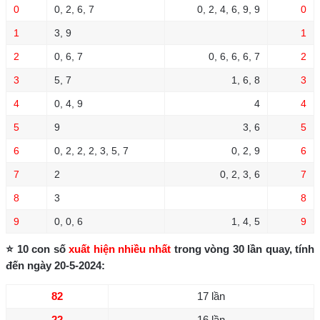
0
0, 2, 6, 7
0, 2, 4, 6, 9, 9
0
1
3, 9
1
2
0, 6, 7
0, 6, 6, 6, 7
2
3
5, 7
1, 6, 8
3
4
0, 4, 9
4
4
5
9
3, 6
5
6
0, 2, 2, 2, 3, 5, 7
0, 2, 9
6
7
2
0, 2, 3, 6
7
8
3
8
9
0, 0, 6
1, 4, 5
9
⭐ 10 con số
xuất hiện nhiều nhất
trong vòng 30 lần quay, tính
đến ngày 20-5-2024:
82
17 lần
22
16 lần