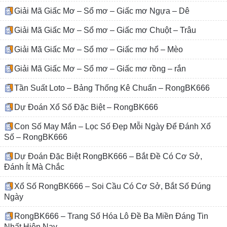
Giải Mã Giấc Mơ – Sổ mơ – Giấc mơ Ngựa – Dê
Giải Mã Giấc Mơ – Sổ mơ – Giấc mơ Chuột – Trâu
Giải Mã Giấc Mơ – Sổ mơ – Giấc mơ hổ – Mèo
Giải Mã Giấc Mơ – Sổ mơ – Giấc mơ rồng – rắn
Tần Suất Loto – Bảng Thống Kê Chuẩn – RongBK666
Dự Đoán Xổ Số Đặc Biệt – RongBK666
Con Số May Mắn – Lọc Số Đẹp Mỗi Ngày Để Đánh Xổ
Số – RongBK666
Dự Đoán Đặc Biệt RongBK666 – Bắt Đề Có Cơ Sở,
Đánh Ít Mà Chắc
Xổ Số RongBK666 – Soi Cầu Có Cơ Sở, Bắt Số Đúng
Ngày
RongBK666 – Trang Số Hóa Lô Đề Ba Miền Đáng Tin
Nhất Hiện Nay