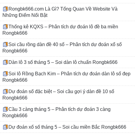
Rongbk666.com Là Gì? Tổng Quan Về Website Và
Những Điểm Nổi Bật
Thống kê KQXS – Phân tích dự đoán lô đề ba miền
Rongbk666
Soi cầu rồng dàn đề 40 số – Phân tích dự đoán xổ số
Rongbk666
Dàn lô 3 số tháng 5 – Soi dàn lô chuẩn Rongbk666
Soi lô Rồng Bạch Kim – Phân tích dự đoán dàn lô số đẹp
Rongbk666
Dự đoán số đặc biệt – Soi cầu gợi ý dàn đề 10 số
Rongbk666
Cầu 3 càng tháng 5 – Phân tích dự đoán 3 càng
Rongbk666
Dự đoán xổ số tháng 5 – Soi cầu miền Bắc Rongbk666