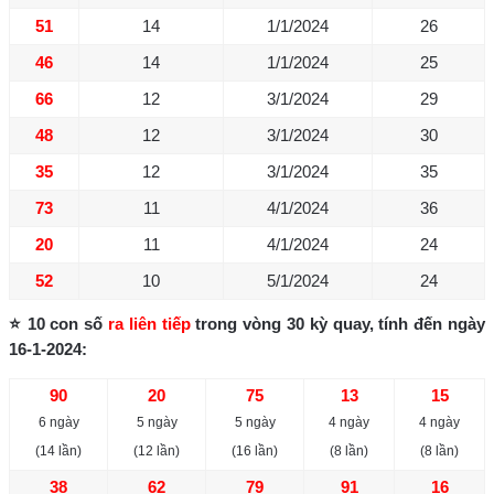
51
14
1/1/2024
26
46
14
1/1/2024
25
66
12
3/1/2024
29
48
12
3/1/2024
30
35
12
3/1/2024
35
73
11
4/1/2024
36
20
11
4/1/2024
24
52
10
5/1/2024
24
⭐ 10 con số
ra liên tiếp
trong vòng 30 kỳ quay, tính đến ngày
16-1-2024:
90
20
75
13
15
6 ngày
5 ngày
5 ngày
4 ngày
4 ngày
(14 lần)
(12 lần)
(16 lần)
(8 lần)
(8 lần)
38
62
79
91
16