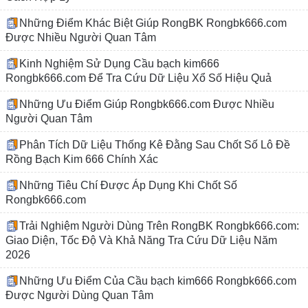
Những Điểm Khác Biệt Giúp RongBK Rongbk666.com
Được Nhiều Người Quan Tâm
Kinh Nghiệm Sử Dụng Cầu bạch kim666
Rongbk666.com Để Tra Cứu Dữ Liệu Xổ Số Hiệu Quả
Những Ưu Điểm Giúp Rongbk666.com Được Nhiều
Người Quan Tâm
Phân Tích Dữ Liệu Thống Kê Đằng Sau Chốt Số Lô Đề
Rồng Bạch Kim 666 Chính Xác
Những Tiêu Chí Được Áp Dụng Khi Chốt Số
Rongbk666.com
Trải Nghiệm Người Dùng Trên RongBK Rongbk666.com:
Giao Diện, Tốc Độ Và Khả Năng Tra Cứu Dữ Liệu Năm
2026
Những Ưu Điểm Của Cầu bạch kim666 Rongbk666.com
Được Người Dùng Quan Tâm