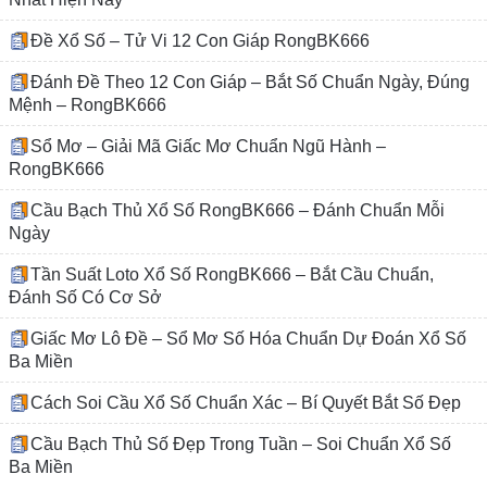
Đề Xổ Số – Tử Vi 12 Con Giáp RongBK666
Đánh Đề Theo 12 Con Giáp – Bắt Số Chuẩn Ngày, Đúng
Mệnh – RongBK666
Sổ Mơ – Giải Mã Giấc Mơ Chuẩn Ngũ Hành –
RongBK666
Cầu Bạch Thủ Xổ Số RongBK666 – Đánh Chuẩn Mỗi
Ngày
Tần Suất Loto Xổ Số RongBK666 – Bắt Cầu Chuẩn,
Đánh Số Có Cơ Sở
Giấc Mơ Lô Đề – Sổ Mơ Số Hóa Chuẩn Dự Đoán Xổ Số
Ba Miền
Cách Soi Cầu Xổ Số Chuẩn Xác – Bí Quyết Bắt Số Đẹp
Cầu Bạch Thủ Số Đẹp Trong Tuần – Soi Chuẩn Xổ Số
Ba Miền