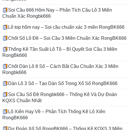
Soi Cầu 666 Hôm Nay – Phân Tích Cầu Lô 3 Miền
Chuẩn Xác Rongbk666
Lô top hôm nay – Soi cầu chuẩn xác 3 miền RongBK666
Chốt Số Lô Đề – Soi Cầu 3 Miền Chuẩn Xác RongBK666
Thống Kê Tần Suất Lô Tô – Bí Quyết Soi Cầu 3 Miền
RongBk666
Chốt Dàn Lô 8 Số – Cách Bắt Cầu Chuẩn Xác 3 Miền
Rongbk666
Dàn Lô 3 Số – Tạo Dàn Số Trong Xổ Số RongBK666
Soi Cầu Số Đề Rongbk666 – Thống Kê Và Dự Đoán
KQXS Chuẩn Nhất
Lô Xiên Hay Về – Phân Tích Thống Kê Lô Xiên
RongBK666
Dự Đoán Xổ Số RongBK666 – Thống Kê KQXS 3 Miền