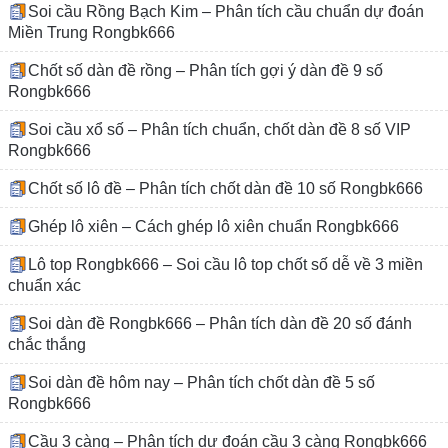
Soi cầu Rồng Bạch Kim – Phân tích cầu chuẩn dự đoán
Miền Trung Rongbk666
Chốt số dàn đề rồng – Phân tích gợi ý dàn đề 9 số
Rongbk666
Soi cầu xổ số – Phân tích chuẩn, chốt dàn đề 8 số VIP
Rongbk666
Chốt số lô đề – Phân tích chốt dàn đề 10 số Rongbk666
Ghép lô xiên – Cách ghép lô xiên chuẩn Rongbk666
Lô top Rongbk666 – Soi cầu lô top chốt số dễ về 3 miền
chuẩn xác
Soi dàn đề Rongbk666 – Phân tích dàn đề 20 số đánh
chắc thắng
Soi dàn đề hôm nay – Phân tích chốt dàn đề 5 số
Rongbk666
Cầu 3 càng – Phân tích dự đoán cầu 3 càng Rongbk666