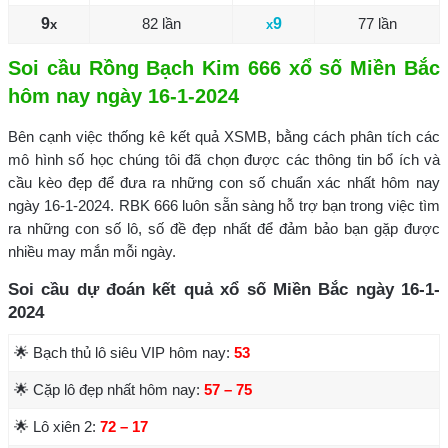
9
82 lần
9
77 lần
x
x
Soi cầu Rồng Bạch Kim 666 xổ số Miền Bắc
hôm nay ngày 16-1-2024
Bên cạnh việc thống kê kết quả XSMB, bằng cách phân tích các
mô hình số học chúng tôi đã chọn được các thông tin bổ ích và
cầu kèo đẹp để đưa ra những con số chuẩn xác nhất hôm nay
ngày 16-1-2024. RBK 666 luôn sẵn sàng hỗ trợ bạn trong việc tìm
ra những con số lô, số đề đẹp nhất để đảm bảo bạn gặp được
nhiều may mắn mỗi ngày.
Soi cầu dự đoán kết quả xổ số Miền Bắc ngày 16-1-
2024
🌟 Bạch thủ lô siêu VIP hôm nay:
53
🌟 Cặp lô đẹp nhất hôm nay:
57 – 75
🌟 Lô xiên 2:
72 – 17