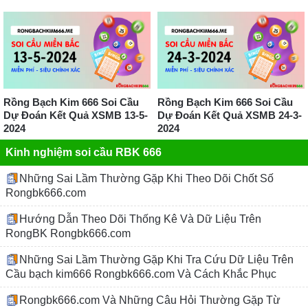
Rồng Bạch Kim 666 Soi Cầu
Rồng Bạch Kim 666 Soi Cầu
Dự Đoán Kết Quả XSMB 13-5-
Dự Đoán Kết Quả XSMB 24-3-
2024
2024
Kinh nghiệm soi cầu RBK 666
Những Sai Lầm Thường Gặp Khi Theo Dõi Chốt Số
Rongbk666.com
Hướng Dẫn Theo Dõi Thống Kê Và Dữ Liệu Trên
RongBK Rongbk666.com
Những Sai Lầm Thường Gặp Khi Tra Cứu Dữ Liệu Trên
Cầu bạch kim666 Rongbk666.com Và Cách Khắc Phục
Rongbk666.com Và Những Câu Hỏi Thường Gặp Từ