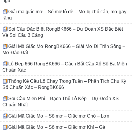
ngã
Giải mã giấc mơ – Sổ mơ lô đề – Mơ bị chó cắn, mơ gãy
răng
Soi Cầu Đặc Biệt RongBK666 – Dự Đoán XS Đặc Biệt
Và Soi Cầu 3 Càng
Giải Mã Giấc Mơ RongBK666 – Giải Mơ Đi Trên Sông –
Mơ Đào Đất
Lô Đẹp 666 RongBK666 – Cách Bắt Cầu Xổ Số Ba Miền
Chuẩn Xác
Thống Kê Cầu Lô Chạy Trong Tuần – Phân Tích Chu Kỳ
Số Chuẩn Xác – RongBK666
Soi Cầu Miễn Phí – Bạch Thủ Lô Kép – Dự Đoán XS
Chuẩn Nhất
Giải Mã Giấc Mơ – Sổ mơ – Giấc mơ Chó – Lợn
Giải Mã Giấc Mơ – Sổ mơ – Giấc mơ Khỉ – Gà