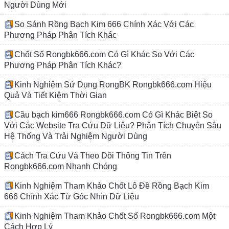
Người Dùng Mới
So Sánh Rồng Bạch Kim 666 Chính Xác Với Các
Phương Pháp Phân Tích Khác
Chốt Số Rongbk666.com Có Gì Khác So Với Các
Phương Pháp Phân Tích Khác?
Kinh Nghiệm Sử Dụng RongBK Rongbk666.com Hiệu
Quả Và Tiết Kiệm Thời Gian
Cầu bạch kim666 Rongbk666.com Có Gì Khác Biệt So
Với Các Website Tra Cứu Dữ Liệu? Phân Tích Chuyên Sâu
Hệ Thống Và Trải Nghiệm Người Dùng
Cách Tra Cứu Và Theo Dõi Thông Tin Trên
Rongbk666.com Nhanh Chóng
Kinh Nghiệm Tham Khảo Chốt Lô Đề Rồng Bạch Kim
666 Chính Xác Từ Góc Nhìn Dữ Liệu
Kinh Nghiệm Tham Khảo Chốt Số Rongbk666.com Một
Cách Hợp Lý