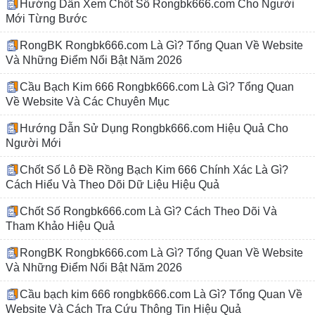
Hướng Dẫn Xem Chốt Số Rongbk666.com Cho Người
Mới Từng Bước
RongBK Rongbk666.com Là Gì? Tổng Quan Về Website
Và Những Điểm Nổi Bật Năm 2026
Cầu Bạch Kim 666 Rongbk666.com Là Gì? Tổng Quan
Về Website Và Các Chuyên Mục
Hướng Dẫn Sử Dụng Rongbk666.com Hiệu Quả Cho
Người Mới
Chốt Số Lô Đề Rồng Bạch Kim 666 Chính Xác Là Gì?
Cách Hiểu Và Theo Dõi Dữ Liệu Hiệu Quả
Chốt Số Rongbk666.com Là Gì? Cách Theo Dõi Và
Tham Khảo Hiệu Quả
RongBK Rongbk666.com Là Gì? Tổng Quan Về Website
Và Những Điểm Nổi Bật Năm 2026
Cầu bạch kim 666 rongbk666.com Là Gì? Tổng Quan Về
Website Và Cách Tra Cứu Thông Tin Hiệu Quả