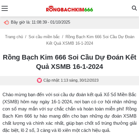
Menu
T
Bây giờ là:
11:08:40
- 01/10/2025
t
Trang chủ
/
Soi cầu miền bắc
/
Rồng Bạch Kim 666 Soi Cầu Dự Đoán
Kết Quả XSMB 16-1-2024
g
Rồng Bạch Kim 666 Soi Cầu Dự Đoán Kết
Quả XSMB 16-1-2024
Cập nhật: 1:13 sáng, 30/12/2023
Chào mừng bạn đến với soi cầu dự đoán kết quả Xổ Số Miền Bắc
(XSMB) hôm nay ngày 16-1-2024, nơi bạn có cơ hội nhận những
con số may mắn với sự chắc chắn và hoàn toàn miễn phí! Rồng
Bạch Kim 666 tự hào mang đến cho bạn những dự đoán XSMB
chất lượng và chính xác nhất, giúp bạn chốt số trúng thưởng giải
đặc biệt, lô 2 số, 3 càng và lô xiên một cách hiệu quả.