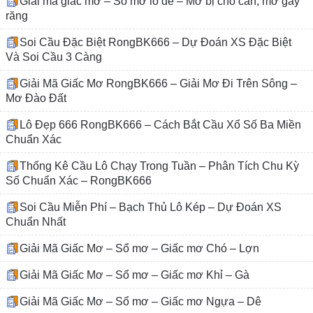
Giải mã giấc mơ – Sổ mơ lô đề – Mơ bị chó cắn, mơ gãy
răng
Soi Cầu Đặc Biệt RongBK666 – Dự Đoán XS Đặc Biệt
Và Soi Cầu 3 Càng
Giải Mã Giấc Mơ RongBK666 – Giải Mơ Đi Trên Sông –
Mơ Đào Đất
Lô Đẹp 666 RongBK666 – Cách Bắt Cầu Xổ Số Ba Miền
Chuẩn Xác
Thống Kê Cầu Lô Chạy Trong Tuần – Phân Tích Chu Kỳ
Số Chuẩn Xác – RongBK666
Soi Cầu Miễn Phí – Bạch Thủ Lô Kép – Dự Đoán XS
Chuẩn Nhất
Giải Mã Giấc Mơ – Sổ mơ – Giấc mơ Chó – Lợn
Giải Mã Giấc Mơ – Sổ mơ – Giấc mơ Khỉ – Gà
Giải Mã Giấc Mơ – Sổ mơ – Giấc mơ Ngựa – Dê