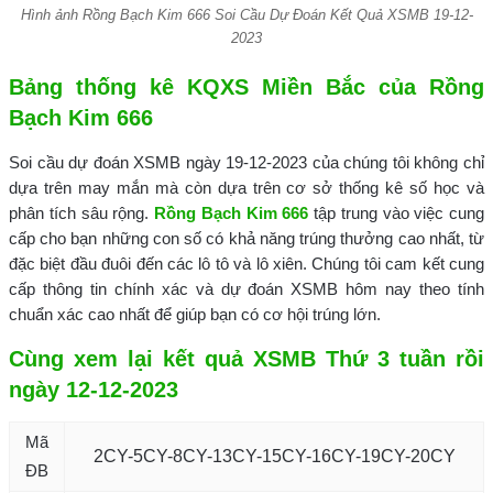
Hình ảnh Rồng Bạch Kim 666 Soi Cầu Dự Đoán Kết Quả XSMB 19-12-
2023
Bảng thống kê KQXS Miền Bắc của Rồng
Bạch Kim 666
Soi cầu dự đoán XSMB ngày 19-12-2023 của chúng tôi không chỉ
dựa trên may mắn mà còn dựa trên cơ sở thống kê số học và
phân tích sâu rộng.
Rồng Bạch Kim 666
tập trung vào việc cung
cấp cho bạn những con số có khả năng trúng thưởng cao nhất, từ
đặc biệt đầu đuôi đến các lô tô và lô xiên. Chúng tôi cam kết cung
cấp thông tin chính xác và dự đoán XSMB hôm nay theo tính
chuẩn xác cao nhất để giúp bạn có cơ hội trúng lớn.
Cùng xem lại kết quả XSMB Thứ 3 tuần rồi
ngày 12-12-2023
Mã
2CY-5CY-8CY-13CY-15CY-16CY-19CY-20CY
ĐB