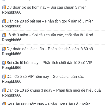
Dự đoán xổ số hôm nay – Soi cầu chuẩn 3 miền
Rongbk666
Dàn đề 20 số bất bại – Phân tích gợi ý dàn lô 3 miền
Rongbk666
Lô đề 3 miền – Soi cầu chuẩn xác, chốt dàn lô 10 số
Rongbk666
Dự đoán dàn lô chuẩn – Phân tích chốt dàn lô 30 số
Rongbk666
Soi cầu lô hôm nay – Phân tích chốt dàn lô 8 số VIP
Rongbk666
Dàn đề 5 số VIP hôm nay – Soi cầu chuẩn xác
Rongbk666
Dàn đề 10 số khung 3 ngày – Phân tích nuôi đề hiệu quả
Rongbk666
Soi Cầu 666 Hôm Nay – Phân Tích Cầu Lô 3 Miền