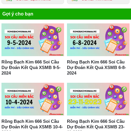
Gợi ý cho bạn
Rồng Bạch Kim 666 Soi Cầu
Rồng Bạch Kim 666 Soi Cầu
Dự Đoán Kết Quả XSMB 9-5-
Dự Đoán Kết Quả XSMB 6-8-
2024
2024
Rồng Bạch Kim 666 Soi Cầu
Rồng Bạch Kim 666 Soi Cầu
Dự Đoán Kết Quả XSMB 10-4-
Dự Đoán Kết Quả XSMB 23-