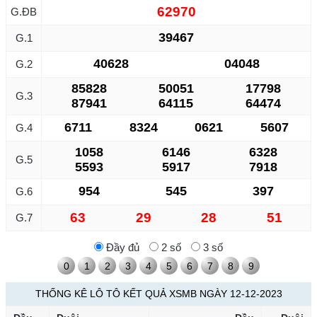
62970
G.ĐB
39467
G.1
40628
04048
G.2
85828
50051
17798
G.3
87941
64115
64474
6711
8324
0621
5607
G.4
1058
6146
6328
G.5
5593
5917
7918
954
545
397
G.6
63
29
28
51
G.7
Đầy đủ
2 số
3 số
0
1
2
3
4
5
6
7
8
9
THỐNG KÊ LÔ TÔ KẾT QUẢ XSMB NGÀY 12-12-2023