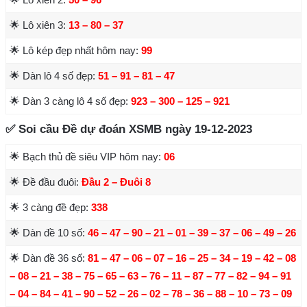
🌟 Lô xiên 3:
13 – 80 – 37
🌟 Lô kép đẹp nhất hôm nay:
99
🌟 Dàn lô 4 số đẹp:
51 – 91 – 81 – 47
🌟 Dàn 3 càng lô 4 số đẹp:
923 – 300 – 125 – 921
✅ Soi cầu Đề dự đoán XSMB ngày 19-12-2023
🌟 Bạch thủ đề siêu VIP hôm nay:
06
🌟 Đề đầu đuôi:
Đầu 2 – Đuôi 8
🌟 3 càng đề đẹp:
338
🌟 Dàn đề 10 số:
46 – 47 – 90 – 21 – 01 – 39 – 37 – 06 – 49 – 26
🌟 Dàn đề 36 số:
81 – 47 – 06 – 07 – 16 – 25 – 34 – 19 – 42 – 08
– 08 – 21 – 38 – 75 – 65 – 63 – 76 – 11 – 87 – 77 – 82 – 94 – 91
– 04 – 84 – 41 – 90 – 52 – 26 – 02 – 78 – 36 – 88 – 10 – 73 – 09