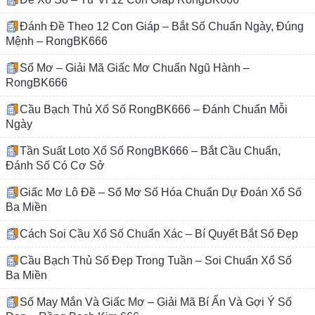
Đánh Đề Theo 12 Con Giáp – Bắt Số Chuẩn Ngày, Đúng
Mệnh – RongBK666
Sổ Mơ – Giải Mã Giấc Mơ Chuẩn Ngũ Hành –
RongBK666
Cầu Bạch Thủ Xổ Số RongBK666 – Đánh Chuẩn Mỗi
Ngày
Tần Suất Loto Xổ Số RongBK666 – Bắt Cầu Chuẩn,
Đánh Số Có Cơ Sở
Giấc Mơ Lô Đề – Sổ Mơ Số Hóa Chuẩn Dự Đoán Xổ Số
Ba Miền
Cách Soi Cầu Xổ Số Chuẩn Xác – Bí Quyết Bắt Số Đẹp
Cầu Bạch Thủ Số Đẹp Trong Tuần – Soi Chuẩn Xổ Số
Ba Miền
Số May Mắn Và Giấc Mơ – Giải Mã Bí Ẩn Và Gợi Ý Số