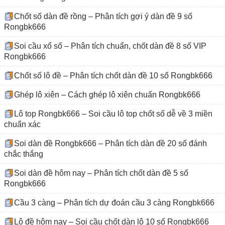
Chốt số dàn đề rồng – Phân tích gợi ý dàn đề 9 số
Rongbk666
Soi cầu xổ số – Phân tích chuẩn, chốt dàn đề 8 số VIP
Rongbk666
Chốt số lô đề – Phân tích chốt dàn đề 10 số Rongbk666
Ghép lô xiên – Cách ghép lô xiên chuẩn Rongbk666
Lô top Rongbk666 – Soi cầu lô top chốt số dễ về 3 miền
chuẩn xác
Soi dàn đề Rongbk666 – Phân tích dàn đề 20 số đánh
chắc thắng
Soi dàn đề hôm nay – Phân tích chốt dàn đề 5 số
Rongbk666
Cầu 3 càng – Phân tích dự đoán cầu 3 càng Rongbk666
Lô đề hôm nay – Soi cầu chốt dàn lô 10 số Rongbk666