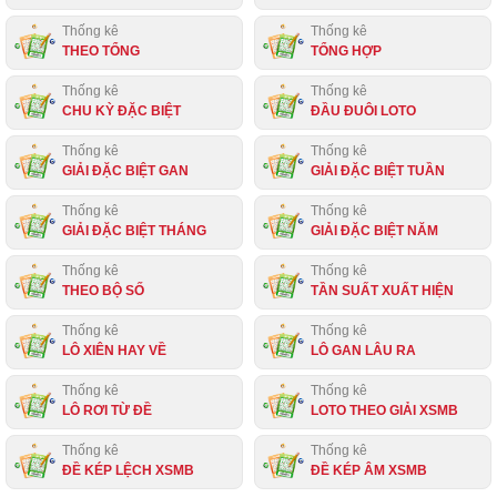
Thống kê
Thống kê
THEO TỔNG
TỔNG HỢP
Thống kê
Thống kê
CHU KỲ ĐẶC BIỆT
ĐẦU ĐUÔI LOTO
Thống kê
Thống kê
GIẢI ĐẶC BIỆT GAN
GIẢI ĐẶC BIỆT TUẦN
Thống kê
Thống kê
GIẢI ĐẶC BIỆT THÁNG
GIẢI ĐẶC BIỆT NĂM
Thống kê
Thống kê
THEO BỘ SỐ
TẦN SUẤT XUẤT HIỆN
Thống kê
Thống kê
LÔ XIÊN HAY VỀ
LÔ GAN LÂU RA
Thống kê
Thống kê
LÔ RƠI TỪ ĐỀ
LOTO THEO GIẢI XSMB
Thống kê
Thống kê
ĐỀ KÉP LỆCH XSMB
ĐỀ KÉP ÂM XSMB