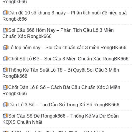
Rongbk666
Dàn đề 10 số khung 3 ngày – Phân tích nuôi đề hiệu quả
Rongbk666
Soi Cầu 666 Hôm Nay – Phân Tích Cầu Lô 3 Miền
Chuẩn Xác Rongbk666
Lô top hôm nay – Soi cầu chuẩn xác 3 miền RongBK666
Chốt Số Lô Đề – Soi Cầu 3 Miền Chuẩn Xác RongBK666
Thống Kê Tần Suất Lô Tô – Bí Quyết Soi Cầu 3 Miền
RongBk666
Chốt Dàn Lô 8 Số – Cách Bắt Cầu Chuẩn Xác 3 Miền
Rongbk666
Dàn Lô 3 Số – Tạo Dàn Số Trong Xổ Số RongBK666
Soi Cầu Số Đề Rongbk666 – Thống Kê Và Dự Đoán
KQXS Chuẩn Nhất