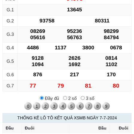
13645
G.1
93758
80311
G.2
08269
95236
98299
G.3
05616
56763
84794
4486
1137
3800
0678
G.4
9128
2626
0814
G.5
1094
1692
1102
876
217
170
G.6
77
79
81
80
G.7
Đầy đủ
2 số
3 số
0
1
2
3
4
5
6
7
8
9
THỐNG KÊ LÔ TÔ KẾT QUẢ XSMB NGÀY 7-7-2024
Đầu
Đuôi
Đầu
Đuôi