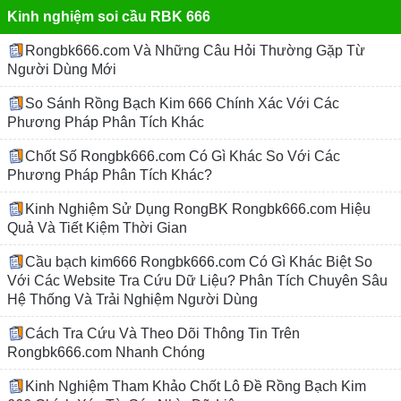
Kinh nghiệm soi cầu RBK 666
Rongbk666.com Và Những Câu Hỏi Thường Gặp Từ
Người Dùng Mới
So Sánh Rồng Bạch Kim 666 Chính Xác Với Các
Phương Pháp Phân Tích Khác
Chốt Số Rongbk666.com Có Gì Khác So Với Các
Phương Pháp Phân Tích Khác?
Kinh Nghiệm Sử Dụng RongBK Rongbk666.com Hiệu
Quả Và Tiết Kiệm Thời Gian
Cầu bạch kim666 Rongbk666.com Có Gì Khác Biệt So
Với Các Website Tra Cứu Dữ Liệu? Phân Tích Chuyên Sâu
Hệ Thống Và Trải Nghiệm Người Dùng
Cách Tra Cứu Và Theo Dõi Thông Tin Trên
Rongbk666.com Nhanh Chóng
Kinh Nghiệm Tham Khảo Chốt Lô Đề Rồng Bạch Kim