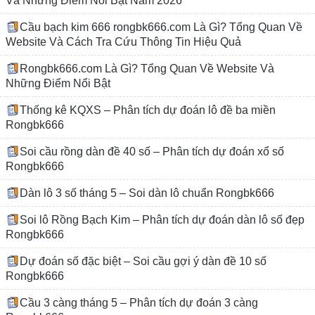
Và Những Điểm Nổi Bật Năm 2026
Cầu bạch kim 666 rongbk666.com Là Gì? Tổng Quan Về
Website Và Cách Tra Cứu Thông Tin Hiệu Quả
Rongbk666.com Là Gì? Tổng Quan Về Website Và
Những Điểm Nổi Bật
Thống kê KQXS – Phân tích dự đoán lô đề ba miền
Rongbk666
Soi cầu rồng dàn đề 40 số – Phân tích dự đoán xổ số
Rongbk666
Dàn lô 3 số tháng 5 – Soi dàn lô chuẩn Rongbk666
Soi lô Rồng Bạch Kim – Phân tích dự đoán dàn lô số đẹp
Rongbk666
Dự đoán số đặc biệt – Soi cầu gợi ý dàn đề 10 số
Rongbk666
Cầu 3 càng tháng 5 – Phân tích dự đoán 3 càng