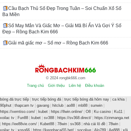
Cầu Bạch Thủ Số Đẹp Trong Tuần – Soi Chuẩn Xổ Số
Ba Miền
Số May Mắn Và Giấc Mơ – Giải Mã Bí Ẩn Và Gợi Ý Số
Đẹp – Rồng Bạch Kim 666
Giải mã giấc mơ – Sổ mơ – Rồng Bạch Kim 666
© 2024 rongbk666.com
Trang chủ
Giới thiệu
Liên hệ
Điều khoản
bóng đá trực tiếp
|
trực tiếp bóng đá
|
trực tiếp bóng đá hôm nay
|
ca khia
|
90phut
|
thapcam tv
|
gavang
|
hitclub
|
ao88
|
mb88
|
sunwin
|
https://xemtiso.com/
|
kubet
|
https://llwin.online/
|
O8
|
Ku casino
|
Ku11
|
xoilac tv
|
Fun88
|
kubet
|
sv388
|
https://sv368.direct/
|
https://zinmanga.net
|
https://ee88vie.com/
|
Kubet88
|
78win
|
sv368
|
nhà cái lô đề
|
78win
|
xoilac tv
|
xoso66
|
https://keonhacai55.bet/
|
socolive
|
Alo789
|
Ae888
|
xôi