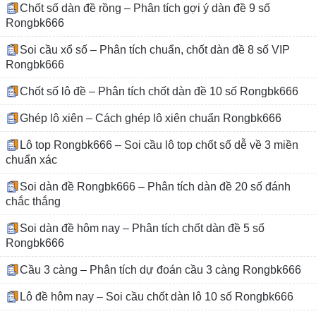
Chốt số dàn đề rồng – Phân tích gợi ý dàn đề 9 số
Rongbk666
Soi cầu xổ số – Phân tích chuẩn, chốt dàn đề 8 số VIP
Rongbk666
Chốt số lô đề – Phân tích chốt dàn đề 10 số Rongbk666
Ghép lô xiên – Cách ghép lô xiên chuẩn Rongbk666
Lô top Rongbk666 – Soi cầu lô top chốt số dễ về 3 miền
chuẩn xác
Soi dàn đề Rongbk666 – Phân tích dàn đề 20 số đánh
chắc thắng
Soi dàn đề hôm nay – Phân tích chốt dàn đề 5 số
Rongbk666
Cầu 3 càng – Phân tích dự đoán cầu 3 càng Rongbk666
Lô đề hôm nay – Soi cầu chốt dàn lô 10 số Rongbk666