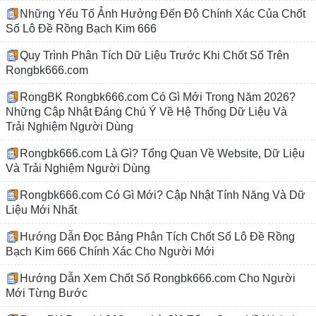
Những Yếu Tố Ảnh Hưởng Đến Độ Chính Xác Của Chốt
Số Lô Đề Rồng Bạch Kim 666
Quy Trình Phân Tích Dữ Liệu Trước Khi Chốt Số Trên
Rongbk666.com
RongBK Rongbk666.com Có Gì Mới Trong Năm 2026?
Những Cập Nhật Đáng Chú Ý Về Hệ Thống Dữ Liệu Và
Trải Nghiệm Người Dùng
Rongbk666.com Là Gì? Tổng Quan Về Website, Dữ Liệu
Và Trải Nghiệm Người Dùng
Rongbk666.com Có Gì Mới? Cập Nhật Tính Năng Và Dữ
Liệu Mới Nhất
Hướng Dẫn Đọc Bảng Phân Tích Chốt Số Lô Đề Rồng
Bạch Kim 666 Chính Xác Cho Người Mới
Hướng Dẫn Xem Chốt Số Rongbk666.com Cho Người
Mới Từng Bước