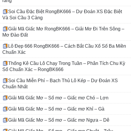
răng
Soi Cầu Đặc Biệt RongBK666 – Dự Đoán XS Đặc Biệt
Và Soi Cầu 3 Càng
Giải Mã Giấc Mơ RongBK666 – Giải Mơ Đi Trên Sông –
Mơ Đào Đất
Lô Đẹp 666 RongBK666 – Cách Bắt Cầu Xổ Số Ba Miền
Chuẩn Xác
Thống Kê Cầu Lô Chạy Trong Tuần – Phân Tích Chu Kỳ
Số Chuẩn Xác – RongBK666
Soi Cầu Miễn Phí – Bạch Thủ Lô Kép – Dự Đoán XS
Chuẩn Nhất
Giải Mã Giấc Mơ – Sổ mơ – Giấc mơ Chó – Lợn
Giải Mã Giấc Mơ – Sổ mơ – Giấc mơ Khỉ – Gà
Giải Mã Giấc Mơ – Sổ mơ – Giấc mơ Ngựa – Dê