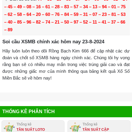
– 45 – 49 – 08 – 16 – 61 – 28 – 83 – 57 – 34 – 13 – 94 – 01 – 75
– 62 – 58 – 64 – 20 – 60 – 76 – 84 – 59 – 31 – 07 – 23 – 81 – 53
– 40 – 85 – 96 – 82 – 74 – 21 – 50 – 97 – 52 – 11 – 41 – 37 – 66
– 89
Soi cầu XSMB chính xác hôm nay 23-8-2024
Hãy luôn luôn theo dõi Rồng Bạch Kim 666 để cập nhật các dự
đoán và chốt số XSMB hàng ngày chính xác. Chúng tôi hy vọng
rằng bạn sẽ có nhiều may mắn trong việc trúng giải cao và đạt
được những giấc mơ của mình thông qua bảng kết quả Xổ Số
Miền Bắc sẽ về hôm nay!
THỐNG KÊ PHÂN TÍCH
Thống kê
Thống kê
TẦN SUẤT LOTO
TẦN SUẤT CẶP