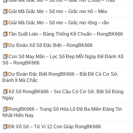
Giải Mã Giấc Mơ – Sổ mơ – Giấc mơ Chuột – Trâu
Giải Mã Giấc Mơ – Sổ mơ – Giấc mơ hổ – Mèo
Giải Mã Giấc Mơ – Sổ mơ – Giấc mơ rồng – rắn
Tần Suất Loto – Bảng Thống Kê Chuẩn – RongBK666
Dự Đoán Xổ Số Đặc Biệt – RongBK666
Con Số May Mắn – Lọc Số Đẹp Mỗi Ngày Để Đánh Xổ
Số – RongBK666
Dự Đoán Đặc Biệt RongBK666 – Bắt Đề Có Cơ Sở,
Đánh Ít Mà Chắc
Xổ Số RongBK666 – Soi Cầu Có Cơ Sở, Bắt Số Đúng
Ngày
RongBK666 – Trang Số Hóa Lô Đề Ba Miền Đáng Tin
Nhất Hiện Nay
Đề Xổ Số – Tử Vi 12 Con Giáp RongBK666