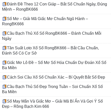
Đánh Đề Theo 12 Con Giáp – Bắt Số Chuẩn Ngày, Đúng
Mệnh – RongBK666
Sổ Mơ – Giải Mã Giấc Mơ Chuẩn Ngũ Hành –
RongBK666
Cầu Bạch Thủ Xổ Số RongBK666 – Đánh Chuẩn Mỗi
Ngày
Tần Suất Loto Xổ Số RongBK666 – Bắt Cầu Chuẩn,
Đánh Số Có Cơ Sở
Giấc Mơ Lô Đề – Sổ Mơ Số Hóa Chuẩn Dự Đoán Xổ Số
Ba Miền
Cách Soi Cầu Xổ Số Chuẩn Xác – Bí Quyết Bắt Số Đẹp
Cầu Bạch Thủ Số Đẹp Trong Tuần – Soi Chuẩn Xổ Số
Ba Miền
Số May Mắn Và Giấc Mơ – Giải Mã Bí Ẩn Và Gợi Ý Số
Đẹp – Rồng Bạch Kim 666