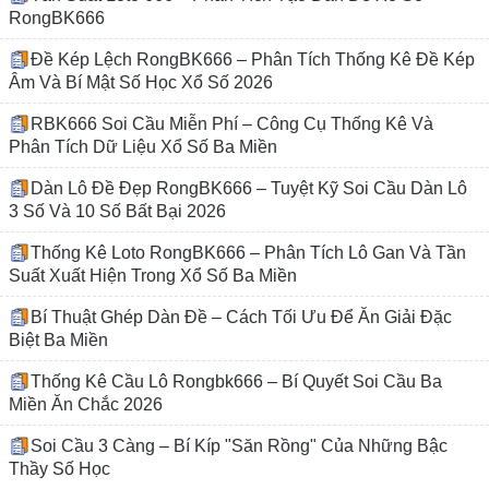
RongBK666
Đề Kép Lệch RongBK666 – Phân Tích Thống Kê Đề Kép
Âm Và Bí Mật Số Học Xổ Số 2026
RBK666 Soi Cầu Miễn Phí – Công Cụ Thống Kê Và
Phân Tích Dữ Liệu Xổ Số Ba Miền
Dàn Lô Đề Đẹp RongBK666 – Tuyệt Kỹ Soi Cầu Dàn Lô
3 Số Và 10 Số Bất Bại 2026
Thống Kê Loto RongBK666 – Phân Tích Lô Gan Và Tần
Suất Xuất Hiện Trong Xổ Số Ba Miền
Bí Thuật Ghép Dàn Đề – Cách Tối Ưu Để Ăn Giải Đặc
Biệt Ba Miền
Thống Kê Cầu Lô Rongbk666 – Bí Quyết Soi Cầu Ba
Miền Ăn Chắc 2026
Soi Cầu 3 Càng – Bí Kíp "Săn Rồng" Của Những Bậc
Thầy Số Học