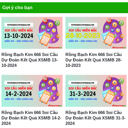
Gợi ý cho bạn
Rồng Bạch Kim 666 Soi Cầu
Rồng Bạch Kim 666 Soi Cầu
Dự Đoán Kết Quả XSMB 13-
Dự Đoán Kết Quả XSMB 28-
10-2024
10-2023
Rồng Bạch Kim 666 Soi Cầu
Rồng Bạch Kim 666 Soi Cầu
Dự Đoán Kết Quả XSMB 14-2-
Dự Đoán Kết Quả XSMB 31-3-
2024
2024