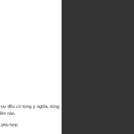
 sự đều có từng ý nghĩa, từng
iểm nào.
p phù hợp.