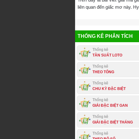
liên quan đến giấc mơ này. H
THỐNG KÊ PHÂN TÍCH
Thống kê
TẦN SUẤT LOTO
Thống kê
THEO TỔNG
Thống kê
CHU KỲ ĐẶC BIỆT
Thống kê
GIẢI ĐẶC BIỆT GAN
Thống kê
GIẢI ĐẶC BIỆT THÁNG
Thống kê
THEO BỘ SỐ