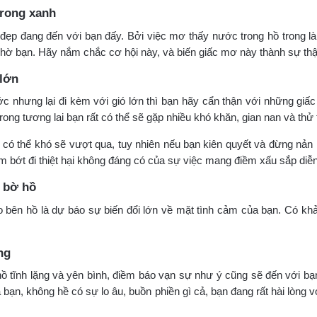
trong xanh
đẹp đang đến với bạn đấy. Bởi việc mơ thấy nước trong hồ trong l
chờ bạn. Hãy nắm chắc cơ hội này, và biến giấc mơ này thành sự thậ
 lớn
 nhưng lại đi kèm với gió lớn thì bạn hãy cẩn thận với những gi
rong tương lai bạn rất có thể sẽ gặp nhiều khó khăn, gian nan và thử 
có thể khó sẽ vượt qua, tuy nhiên nếu bạn kiên quyết và đừng nản l
 bớt đi thiệt hại không đáng có của sự việc mang điềm xấu sắp diễn
 bờ hồ
o bên hồ là dự báo sự biến đổi lớn về mặt tình cảm của bạn. Có khả
ng
 tĩnh lặng và yên bình, điềm báo vạn sự như ý cũng sẽ đến với bạn
 bạn, không hề có sự lo âu, buồn phiền gì cả, bạn đang rất hài lòng 