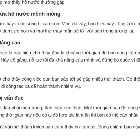
ợp mơ thấy hồ nước thường gặp:
giữa hồ nước mênh mông
m thấy cuộc sống bị xáo trộn. Mặc dù vậy, báo hiệu này cũng là lời
y tích cực hơn và mọi thứ may mắn sẽ tới với bạn trong tương lai.
dâng cao
ao là dấu hiệu cho thấy đây là khoảng thời gian để bạn nâng cấp bả
Hãy cố gắng, nỗ lực tối đa khả năng của mình và đừng bỏ cuộc vì đ
 cho thấy công việc của bạn sắp tới sẽ gặp nhiều thử thách. Có thể
i đi công tác xa để hoàn thành nhiệm vụ.
ị vẩn đục
 đầu phải thận trọng, tính toán cẩn thận. Một thời gian sau đó công 
ảng thời gian này nếu có ai đó hợp tác làm ăn thì bạn có thể cân nhắc 
t vài thử thách khiến bạn cảm thấy hơi stress. Song chiêm bao này 