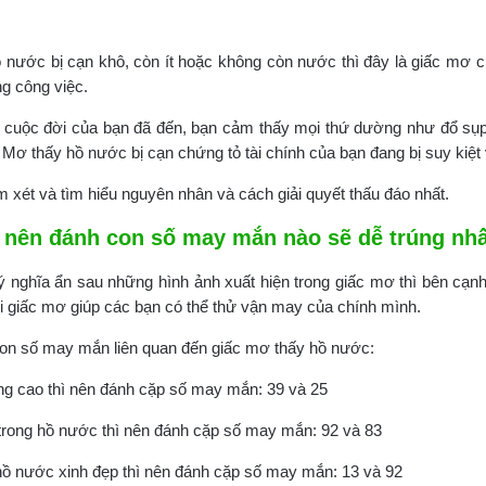
ước bị cạn khô, còn ít hoặc không còn nước thì đây là giấc mơ c
ng công việc.
ng cuộc đời của bạn đã đến, bạn cảm thấy mọi thứ dường như đổ sụ
. Mơ thấy hồ nước bị cạn chứng tỏ tài chính của bạn đang bị suy kiệt
m xét và tìm hiểu nguyên nhân và cách giải quyết thấu đáo nhất.
 nên đánh con số may mắn nào sẽ dễ trúng nh
 nghĩa ẩn sau những hình ảnh xuất hiện trong giấc mơ thì bên cạ
 giấc mơ giúp các bạn có thể thử vận may của chính mình.
on số may mắn liên quan đến giấc mơ thấy hồ nước:
g cao thì nên đánh cặp số may mắn: 39 và 25
trong hồ nước thì nên đánh cặp số may mắn: 92 và 83
ồ nước xinh đẹp thì nên đánh cặp số may mắn: 13 và 92