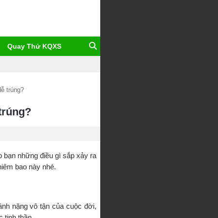
Thí
Quay Thử KQXS
chủ
muốn
ễ trúng?
tìm
trúng?
gì?
 bạn những điều gì sắp xảy ra
hiêm bao này nhé.
gánh nặng vô tận của cuộc đời,
 tinh thần.