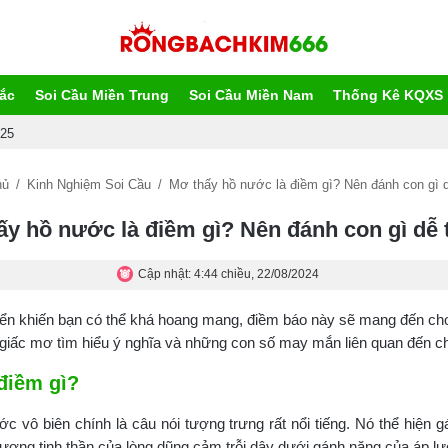
ắc
Soi Cầu Miền Trung
Soi Cầu Miền Nam
Thống Kê KQXS
025
hủ
/
Kinh Nghiệm Soi Cầu
/
Mơ thấy hồ nước là điềm gì? Nên đánh con gì d
ấy hồ nước là điềm gì? Nên đánh con gì dễ 
Cập nhật: 4:44 chiều, 22/08/2024
ển khiến bạn có thể khá hoang mang, điềm báo này sẽ mang đến cho
ã giấc mơ tìm hiểu ý nghĩa và những con số may mắn liên quan đến c
điềm gì?
c vô biên chính là câu nói tượng trưng rất nổi tiếng. Nó thể hiện 
tượng tinh thần của lòng dũng cảm trỗi dậy dưới gánh nặng của áp lực