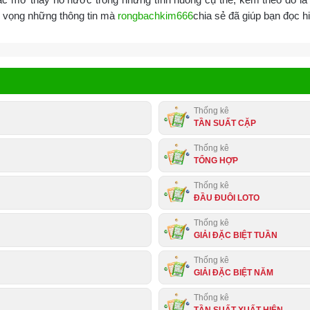
y vọng những thông tin mà
rongbachkim666
chia sẻ đã giúp bạn đọc h
Thống kê
TẦN SUẤT CẶP
Thống kê
TỔNG HỢP
Thống kê
ĐẦU ĐUÔI LOTO
Thống kê
GIẢI ĐẶC BIỆT TUẦN
Thống kê
GIẢI ĐẶC BIỆT NĂM
Thống kê
TẦN SUẤT XUẤT HIỆN