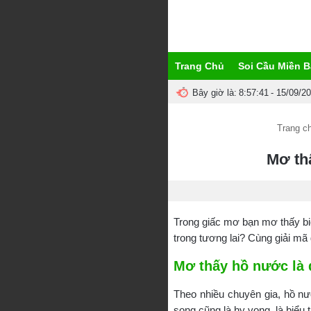
Trang Chủ
Soi Cầu Miền B
Bây giờ là:
8:57:42
- 15/09/2
Trang c
Mơ th
Trong giấc mơ bạn mơ thấy bi
trong tương lai? Cùng giải m
Mơ thấy hồ nước là 
Theo nhiều chuyên gia, hồ nướ
song cũng là hy vọng, là biểu 