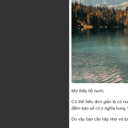
Mơ thấy hồ nước
Có thể hiểu đơn giản là có n
điềm báo sẽ có ý nghĩa hung, k
Do vậy bạn cần hãy nhớ và tườ