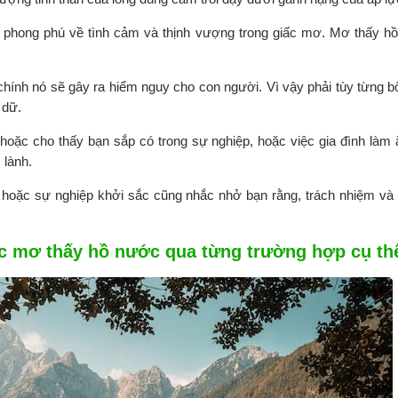
phong phú về tình cảm và thịnh vượng trong giấc mơ. Mơ thấy h
hính nó sẽ gây ra hiểm nguy cho con người. Vì vậy phải tùy từng bối
 dữ.
oặc cho thấy bạn sắp có trong sự nghiệp, hoặc việc gia đình làm ă
 lành.
t hoặc sự nghiệp khởi sắc cũng nhắc nhở bạn rằng, trách nhiệm v
iấc mơ thấy hồ nước qua từng trường hợp cụ th