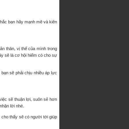
 nhắc bạn hãy mạnh mẽ và kiên
n thân, vị thế của mình trong
ây sẽ là cơ hội hiếm có cho sự
 bạn sẽ phải chịu nhiều áp lực
việc sẽ thuận lợi, suôn sẻ hơn
nhận lời nhé.
cho thấy sẽ có người tới giúp