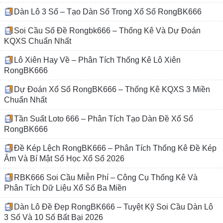
Dàn Lô 3 Số – Tạo Dàn Số Trong Xổ Số RongBK666
Soi Cầu Số Đề Rongbk666 – Thống Kê Và Dự Đoán
KQXS Chuẩn Nhất
Lô Xiên Hay Về – Phân Tích Thống Kê Lô Xiên
RongBK666
Dự Đoán Xổ Số RongBK666 – Thống Kê KQXS 3 Miền
Chuẩn Nhất
Tần Suất Loto 666 – Phân Tích Tạo Dàn Đề Xổ Số
RongBK666
Đề Kép Lệch RongBK666 – Phân Tích Thống Kê Đề Kép
Âm Và Bí Mật Số Học Xổ Số 2026
RBK666 Soi Cầu Miễn Phí – Công Cụ Thống Kê Và
Phân Tích Dữ Liệu Xổ Số Ba Miền
Dàn Lô Đề Đẹp RongBK666 – Tuyệt Kỹ Soi Cầu Dàn Lô
3 Số Và 10 Số Bất Bại 2026