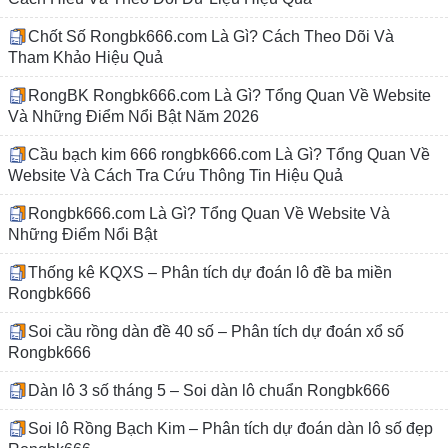
Chốt Số Rongbk666.com Là Gì? Cách Theo Dõi Và
Tham Khảo Hiệu Quả
RongBK Rongbk666.com Là Gì? Tổng Quan Về Website
Và Những Điểm Nổi Bật Năm 2026
Cầu bạch kim 666 rongbk666.com Là Gì? Tổng Quan Về
Website Và Cách Tra Cứu Thông Tin Hiệu Quả
Rongbk666.com Là Gì? Tổng Quan Về Website Và
Những Điểm Nổi Bật
Thống kê KQXS – Phân tích dự đoán lô đề ba miền
Rongbk666
Soi cầu rồng dàn đề 40 số – Phân tích dự đoán xổ số
Rongbk666
Dàn lô 3 số tháng 5 – Soi dàn lô chuẩn Rongbk666
Soi lô Rồng Bạch Kim – Phân tích dự đoán dàn lô số đẹp