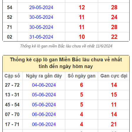
Thống kê lô gan miền Bắc lâu chưa về nhất 11/6/2024