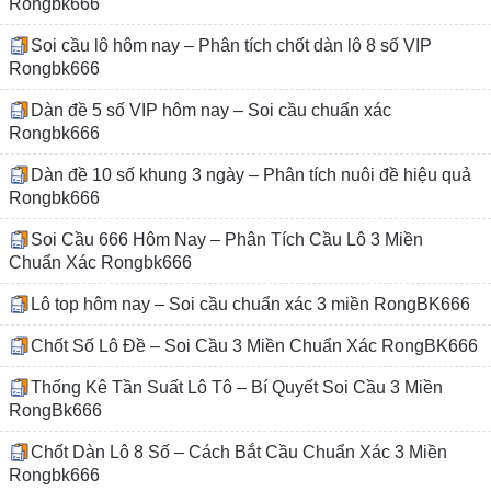
Rongbk666
Soi cầu lô hôm nay – Phân tích chốt dàn lô 8 số VIP
Rongbk666
Dàn đề 5 số VIP hôm nay – Soi cầu chuẩn xác
Rongbk666
Dàn đề 10 số khung 3 ngày – Phân tích nuôi đề hiệu quả
Rongbk666
Soi Cầu 666 Hôm Nay – Phân Tích Cầu Lô 3 Miền
Chuẩn Xác Rongbk666
Lô top hôm nay – Soi cầu chuẩn xác 3 miền RongBK666
Chốt Số Lô Đề – Soi Cầu 3 Miền Chuẩn Xác RongBK666
Thống Kê Tần Suất Lô Tô – Bí Quyết Soi Cầu 3 Miền
RongBk666
Chốt Dàn Lô 8 Số – Cách Bắt Cầu Chuẩn Xác 3 Miền
Rongbk666