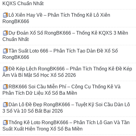
KQXS Chuẩn Nhất
Lô Xiên Hay Về – Phân Tích Thống Kê Lô Xiên
RongBK666
Dự Đoán Xổ Số RongBK666 – Thống Kê KQXS 3 Miền
Chuẩn Nhất
Tần Suất Loto 666 – Phân Tích Tạo Dàn Đề Xổ Số
RongBK666
Đề Kép Lệch RongBK666 – Phân Tích Thống Kê Đề Kép
Âm Và Bí Mật Số Học Xổ Số 2026
RBK666 Soi Cầu Miễn Phí – Công Cụ Thống Kê Và
Phân Tích Dữ Liệu Xổ Số Ba Miền
Dàn Lô Đề Đẹp RongBK666 – Tuyệt Kỹ Soi Cầu Dàn Lô
3 Số Và 10 Số Bất Bại 2026
Thống Kê Loto RongBK666 – Phân Tích Lô Gan Và Tần
Suất Xuất Hiện Trong Xổ Số Ba Miền