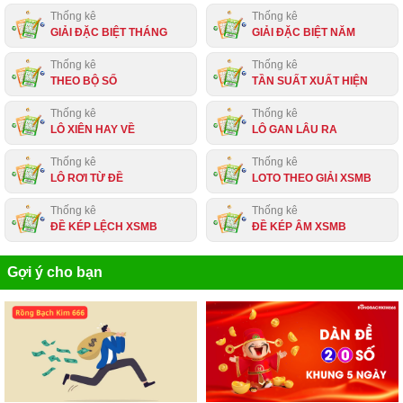
Thống kê
Thống kê
GIẢI ĐẶC BIỆT THÁNG
GIẢI ĐẶC BIỆT NĂM
Thống kê
Thống kê
THEO BỘ SỐ
TẦN SUẤT XUẤT HIỆN
Thống kê
Thống kê
LÔ XIÊN HAY VỀ
LÔ GAN LÂU RA
Thống kê
Thống kê
LÔ RƠI TỪ ĐỀ
LOTO THEO GIẢI XSMB
Thống kê
Thống kê
ĐỀ KÉP LỆCH XSMB
ĐỀ KÉP ÂM XSMB
Gợi ý cho bạn