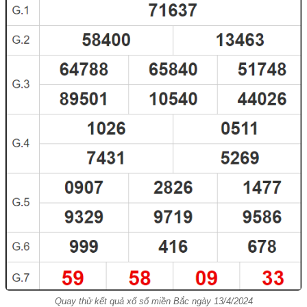
Quay thử kết quả xổ số miền Bắc ngày 13/4/2024