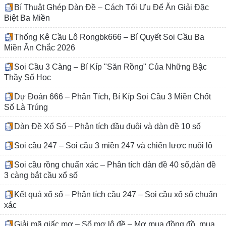
Bí Thuật Ghép Dàn Đề – Cách Tối Ưu Để Ăn Giải Đặc
Biệt Ba Miền
Thống Kê Cầu Lô Rongbk666 – Bí Quyết Soi Cầu Ba
Miền Ăn Chắc 2026
Soi Cầu 3 Càng – Bí Kíp "Săn Rồng" Của Những Bậc
Thầy Số Học
Dự Đoán 666 – Phân Tích, Bí Kíp Soi Cầu 3 Miền Chốt
Số Là Trúng
Dàn Đề Xổ Số – Phân tích đầu đuôi và dàn đề 10 số
Soi cầu 247 – Soi cầu 3 miền 247 và chiến lược nuôi lô
Soi cầu rồng chuẩn xác – Phân tích dàn đề 40 số,dàn đề
3 càng bắt cầu xổ số
Kết quả xổ số – Phân tích cầu 247 – Soi cầu xổ số chuẩn
xác
Giải mã giấc mơ – Sổ mơ lô đề – Mơ mua đồng đồ, mua