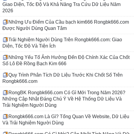
Giao Diện, Tốc Độ Và Khả Năng Tra Cứu Dữ Liệu Năm
2026
Những Ưu Điểm Của Cầu bạch kim666 Rongbk666.com
Được Người Dùng Quan Tâm
Trải Nghiệm Người Dùng Trên Rongbk666.com: Giao
Diện, Tốc Độ Và Tiện Ích
Những Yếu Tố Ảnh Hưởng Đến Độ Chính Xác Của Chốt
Số Lô Đề Rồng Bạch Kim 666
Quy Trình Phân Tích Dữ Liệu Trước Khi Chốt Số Trên
Rongbk666.com
RongBK Rongbk666.com Có Gì Mới Trong Năm 2026?
Những Cập Nhật Đáng Chú Ý Về Hệ Thống Dữ Liệu Và
Trải Nghiệm Người Dùng
Rongbk666.com Là Gì? Tổng Quan Về Website, Dữ Liệu
Và Trải Nghiệm Người Dùng