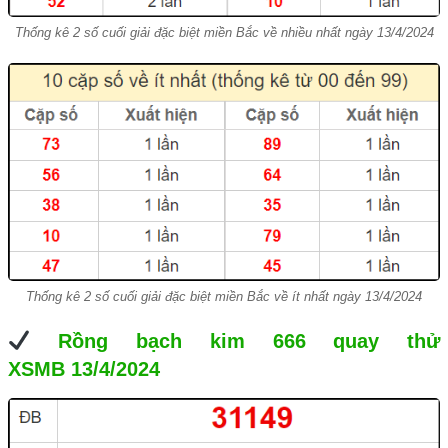
Thống kê 2 số cuối giải đặc biệt miền Bắc về nhiều nhất ngày 13/4/2024
Thống kê 2 số cuối giải đặc biệt miền Bắc về ít nhất ngày 13/4/2024
Rồng bạch kim 666 quay thử
XSMB 13/4/2024