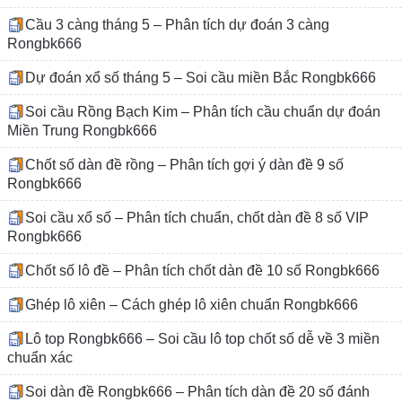
Cầu 3 càng tháng 5 – Phân tích dự đoán 3 càng
Rongbk666
Dự đoán xổ số tháng 5 – Soi cầu miền Bắc Rongbk666
Soi cầu Rồng Bạch Kim – Phân tích cầu chuẩn dự đoán
Miền Trung Rongbk666
Chốt số dàn đề rồng – Phân tích gợi ý dàn đề 9 số
Rongbk666
Soi cầu xổ số – Phân tích chuẩn, chốt dàn đề 8 số VIP
Rongbk666
Chốt số lô đề – Phân tích chốt dàn đề 10 số Rongbk666
Ghép lô xiên – Cách ghép lô xiên chuẩn Rongbk666
Lô top Rongbk666 – Soi cầu lô top chốt số dễ về 3 miền
chuẩn xác
Soi dàn đề Rongbk666 – Phân tích dàn đề 20 số đánh