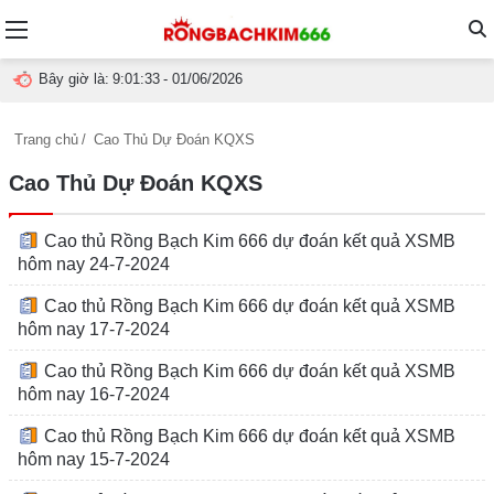
Menu
T
Bây giờ là:
9:01:33
- 01/06/2026
t
Trang chủ
/
Cao Thủ Dự Đoán KQXS
g
Cao Thủ Dự Đoán KQXS
Cao thủ Rồng Bạch Kim 666 dự đoán kết quả XSMB
hôm nay 24-7-2024
Cao thủ Rồng Bạch Kim 666 dự đoán kết quả XSMB
hôm nay 17-7-2024
Cao thủ Rồng Bạch Kim 666 dự đoán kết quả XSMB
hôm nay 16-7-2024
Cao thủ Rồng Bạch Kim 666 dự đoán kết quả XSMB
hôm nay 15-7-2024