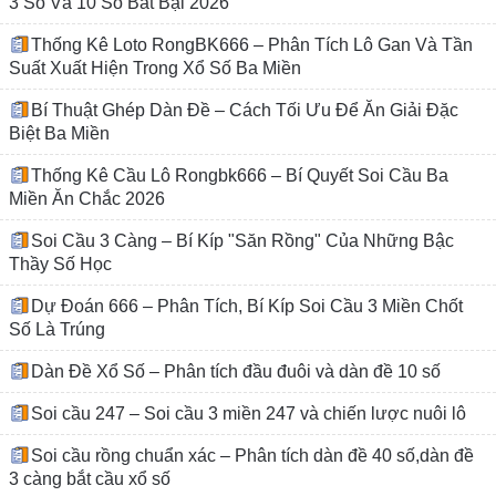
3 Số Và 10 Số Bất Bại 2026
Thống Kê Loto RongBK666 – Phân Tích Lô Gan Và Tần
Suất Xuất Hiện Trong Xổ Số Ba Miền
Bí Thuật Ghép Dàn Đề – Cách Tối Ưu Để Ăn Giải Đặc
Biệt Ba Miền
Thống Kê Cầu Lô Rongbk666 – Bí Quyết Soi Cầu Ba
Miền Ăn Chắc 2026
Soi Cầu 3 Càng – Bí Kíp "Săn Rồng" Của Những Bậc
Thầy Số Học
Dự Đoán 666 – Phân Tích, Bí Kíp Soi Cầu 3 Miền Chốt
Số Là Trúng
Dàn Đề Xổ Số – Phân tích đầu đuôi và dàn đề 10 số
Soi cầu 247 – Soi cầu 3 miền 247 và chiến lược nuôi lô
Soi cầu rồng chuẩn xác – Phân tích dàn đề 40 số,dàn đề
3 càng bắt cầu xổ số