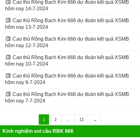
Cao thủ Rồng Bạch Kim 666 dự đoán kết quả XSMB
hôm nay 14-7-2024
Cao thủ Rồng Bạch Kim 666 dự đoán kết quả XSMB
hôm nay 13-7-2024
Cao thủ Rồng Bạch Kim 666 dự đoán kết quả XSMB
hôm nay 12-7-2024
Cao thủ Rồng Bạch Kim 666 dự đoán kết quả XSMB
hôm nay 10-7-2024
Cao thủ Rồng Bạch Kim 666 dự đoán kết quả XSMB
hôm nay 9-7-2024
Cao thủ Rồng Bạch Kim 666 dự đoán kết quả XSMB
hôm nay 7-7-2024
Phân
1
2
…
11
→
trang
Kinh nghiệm soi cầu RBK 666