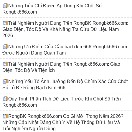
Những Tiêu Chí Được Áp Dụng Khi Chốt Số
Rongbk666.com
Trải Nghiệm Người Dùng Trên RongBK Rongbk666.com:
Giao Diện, Tốc Độ Và Khả Năng Tra Cứu Dữ Liệu Năm
2026
Những Ưu Điểm Của Cầu bạch kim666 Rongbk666.com
Được Người Dùng Quan Tâm
Trải Nghiệm Người Dùng Trên Rongbk666.com: Giao
Diện, Tốc Độ Và Tiện Ích
Những Yếu Tố Ảnh Hưởng Đến Độ Chính Xác Của Chốt
Số Lô Đề Rồng Bạch Kim 666
Quy Trình Phân Tích Dữ Liệu Trước Khi Chốt Số Trên
Rongbk666.com
RongBK Rongbk666.com Có Gì Mới Trong Năm 2026?
Những Cập Nhật Đáng Chú Ý Về Hệ Thống Dữ Liệu Và
Trải Nghiệm Người Dùng