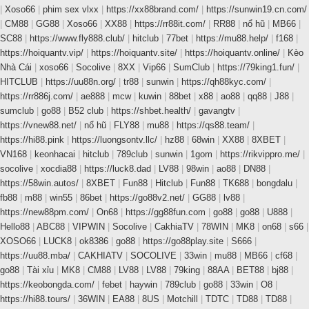
|
Xoso66
|
phim sex vlxx
|
https://xx88brand.com/
|
https://sunwin19.cn.com/
|
CM88
|
GG88
|
Xoso66
|
XX88
|
https://rr88it.com/
|
RR88
|
nổ hũ
|
MB66
|
SC88
|
https://www.fly888.club/
|
hitclub
|
77bet
|
https://mu88.help/
|
f168
|
https://hoiquantv.vip/
|
https://hoiquantv.site/
|
https://hoiquantv.online/
|
Kèo
Nhà Cái
|
xoso66
|
Socolive
|
8XX
|
Vip66
|
SumClub
|
https://79king1.fun/
|
HITCLUB
|
https://uu88n.org/
|
tr88
|
sunwin
|
https://qh88kyc.com/
|
https://rr886j.com/
|
ae888
|
mcw
|
kuwin
|
88bet
|
x88
|
ao88
|
qq88
|
J88
|
sumclub
|
go88
|
B52 club
|
https://shbet.health/
|
gavangtv
|
https://vnew88.net/
|
nổ hũ
|
FLY88
|
mu88
|
https://qs88.team/
|
https://hi88.pink
|
https://luongsontv.llc/
|
hz88
|
68win
|
XX88
|
8XBET
|
VN168
|
keonhacai
|
hitclub
|
789club
|
sunwin
|
1gom
|
https://rikvippro.me/
|
socolive
|
xocdia88
|
https://luck8.dad
|
LV88
|
98win
|
ao88
|
DN88
|
https://58win.autos/
|
8XBET
|
Fun88
|
Hitclub
|
Fun88
|
TK688
|
bongdalu
|
fb88
|
m88
|
win55
|
86bet
|
https://go88v2.net/
|
GG88
|
lv88
|
https://new88pm.com/
|
On68
|
https://gg88fun.com
|
go88
|
go88
|
U888
|
Hello88
|
ABC88
|
VIPWIN
|
Socolive
|
CakhiaTV
|
78WIN
|
MK8
|
on68
|
s66
|
XOSO66
|
LUCK8
|
ok8386
|
go88
|
https://go88play.site
|
S666
|
https://uu88.mba/
|
CAKHIATV
|
SOCOLIVE
|
33win
|
mu88
|
MB66
|
cf68
|
go88
|
Tài xỉu
|
MK8
|
CM88
|
LV88
|
LV88
|
79king
|
88AA
|
BET88
|
bj88
|
https://keobongda.com/
|
febet
|
haywin
|
789club
|
go88
|
33win
|
O8
|
https://hi88.tours/
|
36WIN
|
EA88
|
8US
|
Motchill
|
TDTC
|
TD88
|
TD88
|