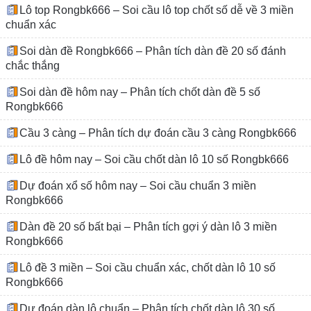
Lô top Rongbk666 – Soi cầu lô top chốt số dễ về 3 miền
chuẩn xác
Soi dàn đề Rongbk666 – Phân tích dàn đề 20 số đánh
chắc thắng
Soi dàn đề hôm nay – Phân tích chốt dàn đề 5 số
Rongbk666
Cầu 3 càng – Phân tích dự đoán cầu 3 càng Rongbk666
Lô đề hôm nay – Soi cầu chốt dàn lô 10 số Rongbk666
Dự đoán xổ số hôm nay – Soi cầu chuẩn 3 miền
Rongbk666
Dàn đề 20 số bất bại – Phân tích gợi ý dàn lô 3 miền
Rongbk666
Lô đề 3 miền – Soi cầu chuẩn xác, chốt dàn lô 10 số
Rongbk666
Dự đoán dàn lô chuẩn – Phân tích chốt dàn lô 30 số