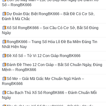
Số – RongBK666
Dự Đoán Đặc Biệt RongBK666 – Bắt Đề Có Cơ Sở,
Đánh Ít Mà Chắc
Xổ Số RongBK666 – Soi Cầu Có Cơ Sở, Bắt Số Đúng
Ngày
RongBK666 – Trang Số Hóa Lô Đề Ba Miền Đáng Tin
Nhất Hiện Nay
Đề Xổ Số – Tử Vi 12 Con Giáp RongBK666
Đánh Đề Theo 12 Con Giáp – Bắt Số Chuẩn Ngày, Đúng
Mệnh – RongBK666
Sổ Mơ – Giải Mã Giấc Mơ Chuẩn Ngũ Hành –
RongBK666
Cầu Bạch Thủ Xổ Số RongBK666 – Đánh Chuẩn Mỗi
Ngày