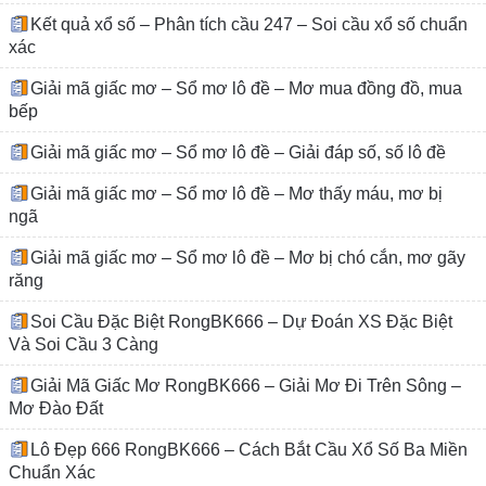
Kết quả xổ số – Phân tích cầu 247 – Soi cầu xổ số chuẩn
xác
Giải mã giấc mơ – Sổ mơ lô đề – Mơ mua đồng đồ, mua
bếp
Giải mã giấc mơ – Sổ mơ lô đề – Giải đáp số, số lô đề
Giải mã giấc mơ – Sổ mơ lô đề – Mơ thấy máu, mơ bị
ngã
Giải mã giấc mơ – Sổ mơ lô đề – Mơ bị chó cắn, mơ gãy
răng
Soi Cầu Đặc Biệt RongBK666 – Dự Đoán XS Đặc Biệt
Và Soi Cầu 3 Càng
Giải Mã Giấc Mơ RongBK666 – Giải Mơ Đi Trên Sông –
Mơ Đào Đất
Lô Đẹp 666 RongBK666 – Cách Bắt Cầu Xổ Số Ba Miền
Chuẩn Xác