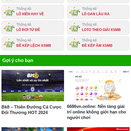
Thống kê
Thống kê
LÔ XIÊN HAY VỀ
LÔ GAN LÂU RA
Thống kê
Thống kê
LÔ RƠI TỪ ĐỀ
LOTO THEO GIẢI XSMB
Thống kê
Thống kê
ĐỀ KÉP LỆCH XSMB
ĐỀ KÉP ÂM XSMB
Gợi ý cho bạn
6686vn.online: Nền tảng giải
Bk8 – Thiên Đường Cá Cược
trí online không giới hạn cho
Đổi Thưởng HOT 2024
người chơi