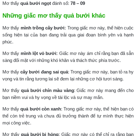
Mơ thấy
quả bưởi ngọt
đánh số:
78 – 09
Những giấc mơ thấy quả bưởi khác
Mơ thấy
mình trồng cây bưởi:
Trong giấc mơ này, thể hiện cuộc
sống hiện tại của bạn đang trải qua giai đoạn bình yên và hạnh
phúc.
Mơ thấy
mình lột vỏ bưởi:
Giấc mơ này ám chỉ rằng bạn đã sẵn
sàng đối mặt với những khó khăn và thách thức phía trước.
Mơ thấy
cây bưởi đang sai quả
: Trong giấc mơ này, bạn tỏ ra hy
vọng và tin rằng tương lai sẽ đem lại những cơ hội tươi sáng.
Mơ thấy
quả bưởi chín màu vàng
: Giấc mơ này mang đến cho
bạn niềm vui và hy vọng về tài lộc và sự may mắn.
Mơ thấy
quả bưởi còn xanh
: Trong giấc mơ này, thể hiện bạn có
thể còn trẻ trung và chưa đủ trưởng thành để tự mình thực hiện
mọi công việc.
Mơ thấy
quả bưởi bị hỏng
: Giấc mơ này có thể chỉ ra rằng bạn