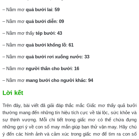
– Nằm mơ
quả bưởi lai
:
59
– Nằm mơ
quả bưởi diễn
:
09
– Nằm mơ thấy
tép bưởi
:
43
– Nằm mơ
quả bưởi khổng lồ
:
61
– Nằm mơ
quả bưởi rơi xuống nước
:
33
– Nằm mơ
người thân cho bưởi
:
16
– Nằm mơ
mang bưởi cho người khác
:
94
Lời kết
Trên đây, bài viết đã giải đáp thắc mắc Giấc mơ thấy quả bưởi
thường mang đến những tín hiệu tích cực về tài lộc, sức khỏe và
sự thịnh vượng. Mỗi chi tiết trong giấc mơ có thể chứa đựng
những gợi ý về con số may mắn giúp bạn thử vận may. Hãy chú
ý đến các hình ảnh và cảm xúc trong giấc mơ để tìm ra con số