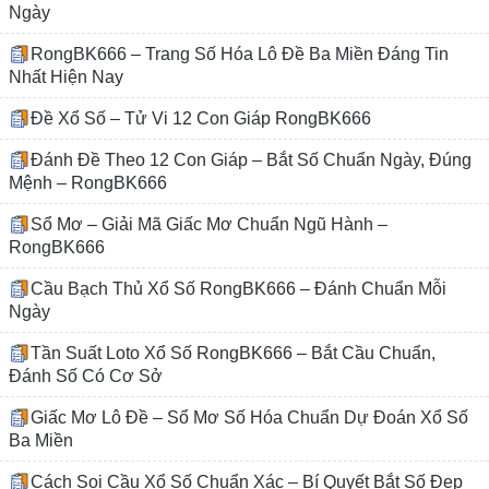
Ngày
RongBK666 – Trang Số Hóa Lô Đề Ba Miền Đáng Tin
Nhất Hiện Nay
Đề Xổ Số – Tử Vi 12 Con Giáp RongBK666
Đánh Đề Theo 12 Con Giáp – Bắt Số Chuẩn Ngày, Đúng
Mệnh – RongBK666
Sổ Mơ – Giải Mã Giấc Mơ Chuẩn Ngũ Hành –
RongBK666
Cầu Bạch Thủ Xổ Số RongBK666 – Đánh Chuẩn Mỗi
Ngày
Tần Suất Loto Xổ Số RongBK666 – Bắt Cầu Chuẩn,
Đánh Số Có Cơ Sở
Giấc Mơ Lô Đề – Sổ Mơ Số Hóa Chuẩn Dự Đoán Xổ Số
Ba Miền
Cách Soi Cầu Xổ Số Chuẩn Xác – Bí Quyết Bắt Số Đẹp