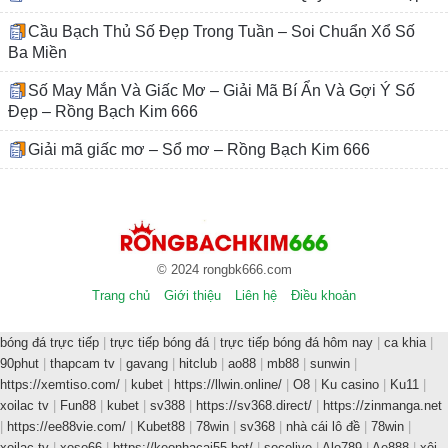
Cầu Bạch Thủ Số Đẹp Trong Tuần – Soi Chuẩn Xổ Số
Ba Miền
Số May Mắn Và Giấc Mơ – Giải Mã Bí Ẩn Và Gợi Ý Số
Đẹp – Rồng Bạch Kim 666
Giải mã giấc mơ – Sổ mơ – Rồng Bạch Kim 666
© 2024 rongbk666.com
Trang chủ
Giới thiệu
Liên hệ
Điều khoản
bóng đá trực tiếp
|
trực tiếp bóng đá
|
trực tiếp bóng đá hôm nay
|
ca khia
|
90phut
|
thapcam tv
|
gavang
|
hitclub
|
ao88
|
mb88
|
sunwin
|
https://xemtiso.com/
|
kubet
|
https://llwin.online/
|
O8
|
Ku casino
|
Ku11
|
xoilac tv
|
Fun88
|
kubet
|
sv388
|
https://sv368.direct/
|
https://zinmanga.net
|
https://ee88vie.com/
|
Kubet88
|
78win
|
sv368
|
nhà cái lô đề
|
78win
|
xoilac tv
|
xoso66
|
https://keonhacai55.bet/
|
socolive
|
Alo789
|
Ae888
|
xôi