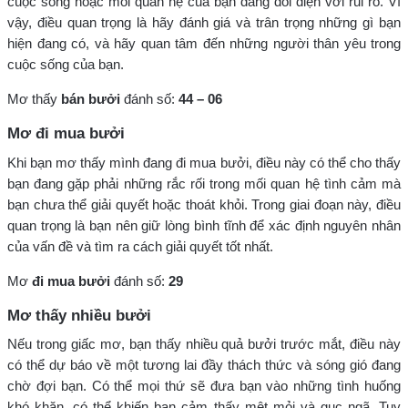
cuộc sống hoặc mối quan hệ của bạn đang đối diện với rủi ro. Vì
vậy, điều quan trọng là hãy đánh giá và trân trọng những gì bạn
hiện đang có, và hãy quan tâm đến những người thân yêu trong
cuộc sống của bạn.
Mơ thấy
bán bưởi
đánh số:
44 – 06
Mơ đi mua bưởi
Khi bạn mơ thấy mình đang đi mua bưởi, điều này có thể cho thấy
bạn đang gặp phải những rắc rối trong mối quan hệ tình cảm mà
bạn chưa thể giải quyết hoặc thoát khỏi. Trong giai đoạn này, điều
quan trọng là bạn nên giữ lòng bình tĩnh để xác định nguyên nhân
của vấn đề và tìm ra cách giải quyết tốt nhất.
Mơ
đi mua bưởi
đánh số:
29
Mơ thấy nhiều bưởi
Nếu trong giấc mơ, bạn thấy nhiều quả bưởi trước mắt, điều này
có thể dự báo về một tương lai đầy thách thức và sóng gió đang
chờ đợi bạn. Có thể mọi thứ sẽ đưa bạn vào những tình huống
khó khăn, có thể khiến bạn cảm thấy mệt mỏi và gục ngã. Tuy