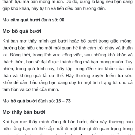
thành tựu mà bạn mong muốn. Do đó, đừng lo lắng nếu bạn đang
gặp khó khăn, hãy tự tin và tiến điều bạn hướng đến.
Mơ
cầm quả bưởi
đánh số:
00
Mơ bổ quả bưởi
Khi bạn mơ thấy mình gọt bưởi hoặc bổ bưởi trong giấc mộng,
thường báo hiệu cho một mối quan hệ tình cảm trôi chảy và thuận
lợi. Đồng thời, trong lĩnh vực công việc, sau những khó khăn và
thách thức, bạn sẽ đạt được thành công mà bạn mong muốn. Tuy
nhiên, trong quá trình này, hãy tập trung đến sức khỏe của bản
thân và không quá tải cơ thể. Hãy thường xuyên kiểm tra sức
khỏe để đảm bảo rằng bạn đang duy trì một tình trạng tốt cho cả
tâm hồn và cơ thể của mình.
Mơ
bổ quả bưởi
đánh số:
15 – 73
Mơ thấy bán bưởi
Khi bạn mơ thấy mình đang đi bán bưởi, điều này thường báo
hiệu rằng bạn có thể sắp mất đi một thứ gì đó quan trọng trong