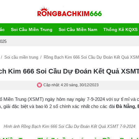
ắc
Soi Cầu Miền Trung
Soi Cầu Miền Nam
Thống Kê KQXS
2025
/
Soi cầu miền trung
/
Rồng Bạch Kim 666 Soi Cầu Dự Đoán Kết Quả XSM
h Kim 666 Soi Cầu Dự Đoán Kết Quả XSMT
Cập nhật: 4:20 sáng, 30/12/2023
Số Miền Trung (XSMT) ngày hôm nay ngày 7-9-2024 với sự tỉ mỉ và 
m, giải đặc biệt và bao lô 2 số chính xác nhất cho các đài
Đà Nẵng, 
Hình ảnh Rồng Bạch Kim 666 Soi Cầu Dự Đoán Kết Quả XSMT 7-9-2024