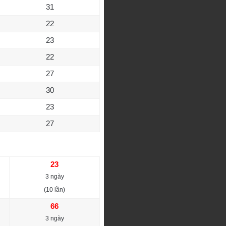
31
22
23
22
27
30
23
27
23
3 ngày
(10 lần)
66
3 ngày