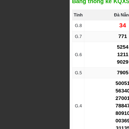
Bảng thống kê KQXS
Tỉnh
Đà Nẵn
34
G.8
771
G.7
5254
1211
G.6
9029
7905
G.5
5005
5634
2700
7884
G.4
8091
0036
3113