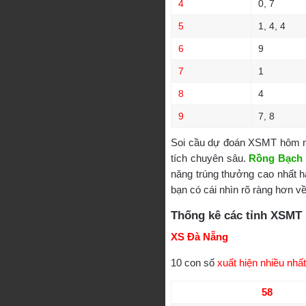
4
0, 7
5
1, 4, 4
6
9
7
1
8
4
9
7, 8
Soi cầu dự đoán XSMT hôm na
tích chuyên sâu.
Rồng Bạch 
năng trúng thưởng cao nhất hà
bạn có cái nhìn rõ ràng hơn v
Thống kê các tỉnh XSMT 
XS Đà Nẵng
10 con số
xuất hiện nhiều nhất
58