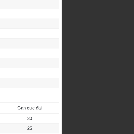
Gan cực đại
30
25