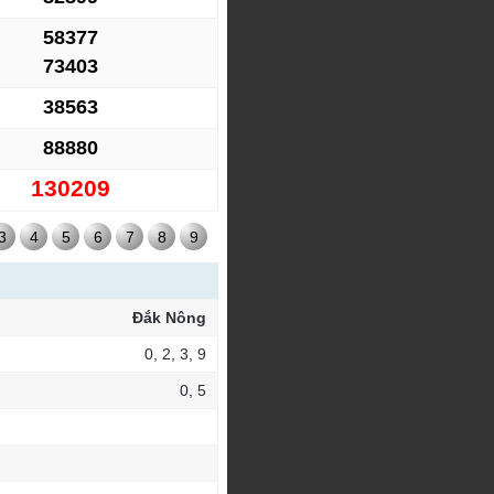
58377
73403
38563
88880
130209
3
4
5
6
7
8
9
Đắk Nông
0, 2, 3, 9
0, 5