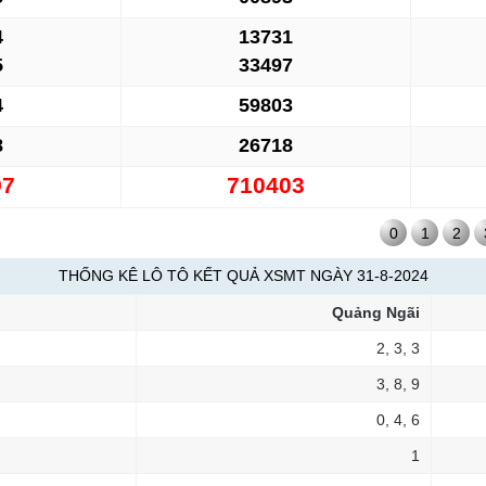
4
13731
5
33497
4
59803
8
26718
97
710403
0
1
2
THỐNG KÊ LÔ TÔ KẾT QUẢ XSMT NGÀY 31-8-2024
Quảng Ngãi
2, 3, 3
3, 8, 9
0, 4, 6
1