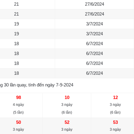
21
27/6/2024
21
27/6/2024
19
3/7/2024
19
3/7/2024
18
6/7/2024
18
6/7/2024
18
6/7/2024
18
6/7/2024
g 30 lần quay, tính đến ngày 7-9-2024
98
10
12
4 ngày
3 ngày
3 ngày
(5 lần)
(6 lần)
(6 lần)
50
52
53
3 ngày
3 ngày
3 ngày