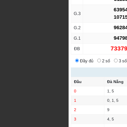
6395
G.3
1071
9628
G.2
9479
G.1
7337
ĐB
Đầy đủ
2 số
3 số
Đầu
Đà Nẵng
0
1, 5
1
0, 1, 5
2
9
3
4, 5