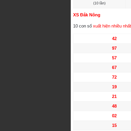
(10 lần)
XS Đắk Nông
10 con số
xuất hiện nhiều nhất
42
97
57
67
72
19
21
48
02
15