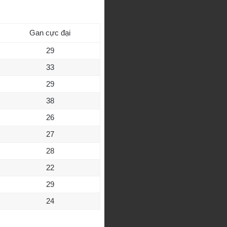
Gan cực đại
29
33
29
38
26
27
28
22
29
24