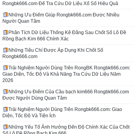
Rongbk666.com Để Tra Cứu Dữ Liệu Xổ Số Hiệu Quả
Những Ưu Điểm Giúp Rongbk666.com Được Nhiều
Người Quan Tâm
Phân Tích Dữ Liệu Thống Kê Đằng Sau Chốt Số Lô Đề
Rồng Bạch Kim 666 Chính Xác
Những Tiêu Chí Được Áp Dụng Khi Chốt Số
Rongbk666.com
Trải Nghiệm Người Dùng Trên RongBK Rongbk666.com:
Giao Diện, Tốc Độ Và Khả Năng Tra Cứu Dữ Liệu Năm
2026
Những Ưu Điểm Của Cầu bạch kim666 Rongbk666.com
Được Người Dùng Quan Tâm
Trải Nghiệm Người Dùng Trên Rongbk666.com: Giao
Diện, Tốc Độ Và Tiện Ích
Những Yếu Tố Ảnh Hưởng Đến Độ Chính Xác Của Chốt
Số Lô Đề Rồng Bạch Kim 666