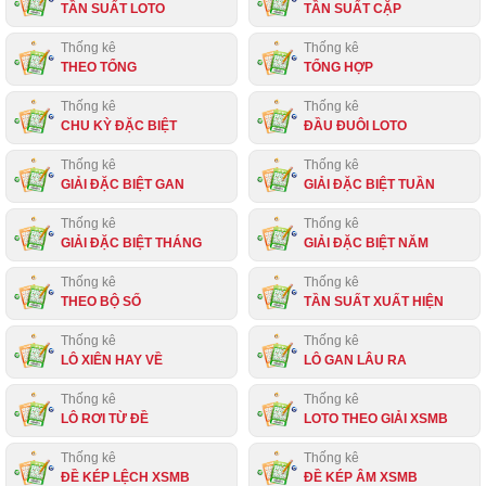
TẦN SUẤT LOTO
TẦN SUẤT CẶP
Thống kê
Thống kê
THEO TỔNG
TỔNG HỢP
Thống kê
Thống kê
CHU KỲ ĐẶC BIỆT
ĐẦU ĐUÔI LOTO
Thống kê
Thống kê
GIẢI ĐẶC BIỆT GAN
GIẢI ĐẶC BIỆT TUẦN
Thống kê
Thống kê
GIẢI ĐẶC BIỆT THÁNG
GIẢI ĐẶC BIỆT NĂM
Thống kê
Thống kê
THEO BỘ SỐ
TẦN SUẤT XUẤT HIỆN
Thống kê
Thống kê
LÔ XIÊN HAY VỀ
LÔ GAN LÂU RA
Thống kê
Thống kê
LÔ RƠI TỪ ĐỀ
LOTO THEO GIẢI XSMB
Thống kê
Thống kê
ĐỀ KÉP LỆCH XSMB
ĐỀ KÉP ÂM XSMB