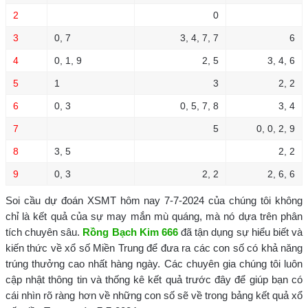
2
0
3
0, 7
3, 4, 7, 7
6
4
0, 1, 9
2, 5
3, 4, 6
5
1
3
2, 2
6
0, 3
0, 5, 7, 8
3, 4
7
5
0, 0, 2, 9
8
3, 5
2, 2
9
0, 3
2, 2
2, 6, 6
Soi cầu dự đoán XSMT hôm nay 7-7-2024 của chúng tôi không
chỉ là kết quả của sự may mắn mù quáng, mà nó dựa trên phân
tích chuyên sâu.
Rồng Bạch Kim 666
đã tận dụng sự hiểu biết và
kiến thức về xổ số Miền Trung để đưa ra các con số có khả năng
trúng thưởng cao nhất hàng ngày. Các chuyên gia chúng tôi luôn
cập nhật thông tin và thống kê kết quả trước đây để giúp bạn có
cái nhìn rõ ràng hơn về những con số sẽ về trong bảng kết quả xổ