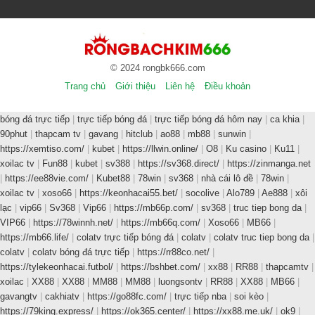
© 2024 rongbk666.com
Trang chủ
Giới thiệu
Liên hệ
Điều khoản
bóng đá trực tiếp
|
trực tiếp bóng đá
|
trực tiếp bóng đá hôm nay
|
ca khia
|
90phut
|
thapcam tv
|
gavang
|
hitclub
|
ao88
|
mb88
|
sunwin
|
https://xemtiso.com/
|
kubet
|
https://llwin.online/
|
O8
|
Ku casino
|
Ku11
|
xoilac tv
|
Fun88
|
kubet
|
sv388
|
https://sv368.direct/
|
https://zinmanga.net
|
https://ee88vie.com/
|
Kubet88
|
78win
|
sv368
|
nhà cái lô đề
|
78win
|
xoilac tv
|
xoso66
|
https://keonhacai55.bet/
|
socolive
|
Alo789
|
Ae888
|
xôi
lạc
|
vip66
|
Sv368
|
Vip66
|
https://mb66p.com/
|
sv368
|
truc tiep bong da
|
VIP66
|
https://78winnh.net/
|
https://mb66q.com/
|
Xoso66
|
MB66
|
https://mb66.life/
|
colatv trực tiếp bóng đá
|
colatv
|
colatv truc tiep bong da
|
colatv
|
colatv bóng đá trực tiếp
|
https://rr88co.net/
|
https://tylekeonhacai.futbol/
|
https://bshbet.com/
|
xx88
|
RR88
|
thapcamtv
|
xoilac
|
XX88
|
XX88
|
MM88
|
MM88
|
luongsontv
|
RR88
|
XX88
|
MB66
|
gavangtv
|
cakhiatv
|
https://go88fc.com/
|
trực tiếp nba
|
soi kèo
|
https://79king.express/
|
https://ok365.center/
|
https://xx88.me.uk/
|
ok9
|