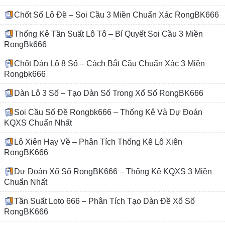
Chốt Số Lô Đề – Soi Cầu 3 Miền Chuẩn Xác RongBK666
Thống Kê Tần Suất Lô Tô – Bí Quyết Soi Cầu 3 Miền
RongBk666
Chốt Dàn Lô 8 Số – Cách Bắt Cầu Chuẩn Xác 3 Miền
Rongbk666
Dàn Lô 3 Số – Tạo Dàn Số Trong Xổ Số RongBK666
Soi Cầu Số Đề Rongbk666 – Thống Kê Và Dự Đoán
KQXS Chuẩn Nhất
Lô Xiên Hay Về – Phân Tích Thống Kê Lô Xiên
RongBK666
Dự Đoán Xổ Số RongBK666 – Thống Kê KQXS 3 Miền
Chuẩn Nhất
Tần Suất Loto 666 – Phân Tích Tạo Dàn Đề Xổ Số
RongBK666