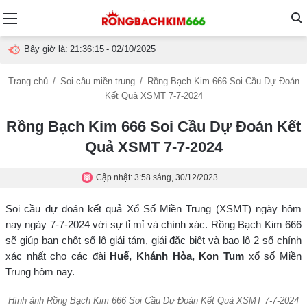
Menu
T
Bây giờ là:
21:36:16
- 02/10/2025
t
Trang chủ
/
Soi cầu miền trung
/
Rồng Bạch Kim 666 Soi Cầu Dự Đoán
Kết Quả XSMT 7-7-2024
g
Rồng Bạch Kim 666 Soi Cầu Dự Đoán Kết
Quả XSMT 7-7-2024
Cập nhật: 3:58 sáng, 30/12/2023
Soi cầu dự đoán kết quả Xổ Số Miền Trung (XSMT) ngày hôm
nay ngày 7-7-2024 với sự tỉ mỉ và chính xác. Rồng Bạch Kim 666
sẽ giúp bạn chốt số lô giải tám, giải đặc biệt và bao lô 2 số chính
xác nhất cho các đài
Huế, Khánh Hòa, Kon Tum
xổ số Miền
Trung hôm nay.
Hình ảnh Rồng Bạch Kim 666 Soi Cầu Dự Đoán Kết Quả XSMT 7-7-2024