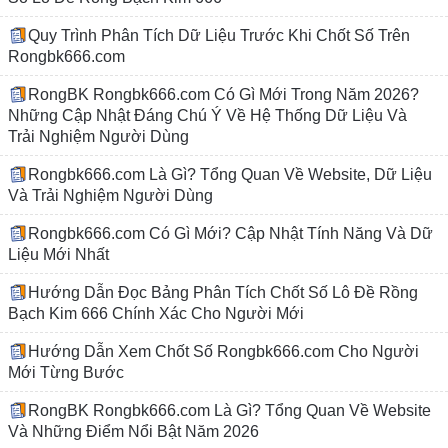
Quy Trình Phân Tích Dữ Liệu Trước Khi Chốt Số Trên
Rongbk666.com
RongBK Rongbk666.com Có Gì Mới Trong Năm 2026?
Những Cập Nhật Đáng Chú Ý Về Hệ Thống Dữ Liệu Và
Trải Nghiệm Người Dùng
Rongbk666.com Là Gì? Tổng Quan Về Website, Dữ Liệu
Và Trải Nghiệm Người Dùng
Rongbk666.com Có Gì Mới? Cập Nhật Tính Năng Và Dữ
Liệu Mới Nhất
Hướng Dẫn Đọc Bảng Phân Tích Chốt Số Lô Đề Rồng
Bạch Kim 666 Chính Xác Cho Người Mới
Hướng Dẫn Xem Chốt Số Rongbk666.com Cho Người
Mới Từng Bước
RongBK Rongbk666.com Là Gì? Tổng Quan Về Website
Và Những Điểm Nổi Bật Năm 2026