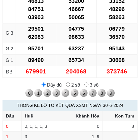
46813
53200
33152
84751
46667
48296
03903
50065
58263
29501
04775
06779
G.3
62083
98633
36570
95701
63237
95143
G.2
89490
65734
30608
G.1
679901
204068
373746
ĐB
Đầy đủ
2 số
3 số
0
1
2
3
4
5
6
7
8
9
THỐNG KÊ LÔ TÔ KẾT QUẢ XSMT NGÀY 30-6-2024
Đầu
Huế
Khánh Hòa
Kon Tum
0
0, 1, 1, 1, 3
0
8
1
3
1, 9