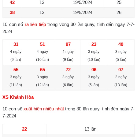
42
13
19/5/2024
25
38
13
19/5/2024
26
10 con số
ra liên tiếp
trong vòng 30 lần quay, tính đến ngày 7-7-
2024
31
51
97
23
40
4 ngày
4 ngày
4 ngày
3 ngày
3 ngày
(9 lần)
(10 lần)
(9 lần)
(10 lần)
(5 lần)
55
65
72
06
07
3 ngày
3 ngày
3 ngày
3 ngày
3 ngày
(11 lần)
(12 lần)
(6 lần)
(5 lần)
(13 lần)
XS Khánh Hòa
10 con số
xuất hiện nhiều nhất
trong 30 lần quay, tính đến ngày 7-
7-2024
22
13 lần