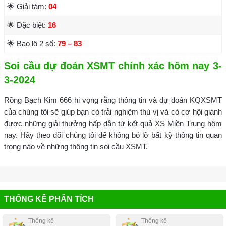
🌟 Giải tám:
04
🌟 Đặc biệt:
16
🌟 Bao lô 2 số:
79 – 83
Soi cầu dự đoán XSMT chính xác hôm nay 3-
3-2024
Rồng Bạch Kim 666 hi vọng rằng thông tin và dự đoán KQXSMT
của chúng tôi sẽ giúp bạn có trải nghiệm thú vị và có cơ hội giành
được những giải thưởng hấp dẫn từ kết quả XS Miền Trung hôm
nay. Hãy theo dõi chúng tôi để không bỏ lỡ bất kỳ thông tin quan
trọng nào về những thông tin soi cầu XSMT.
THỐNG KÊ PHÂN TÍCH
Thống kê
Thống kê