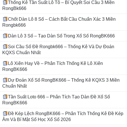
Thống Kê Tần Suất Lô Tô – Bí Quyết Soi Cầu 3 Miền
RongBk666
Chốt Dàn Lô 8 Số – Cách Bắt Cầu Chuẩn Xác 3 Miền
Rongbk666
Dàn Lô 3 Số – Tạo Dàn Số Trong Xổ Số RongBK666
Soi Cầu Số Đề Rongbk666 – Thống Kê Và Dự Đoán
KQXS Chuẩn Nhất
Lô Xiên Hay Về – Phân Tích Thống Kê Lô Xiên
RongBK666
Dự Đoán Xổ Số RongBK666 – Thống Kê KQXS 3 Miền
Chuẩn Nhất
Tần Suất Loto 666 – Phân Tích Tạo Dàn Đề Xổ Số
RongBK666
Đề Kép Lệch RongBK666 – Phân Tích Thống Kê Đề Kép
Âm Và Bí Mật Số Học Xổ Số 2026