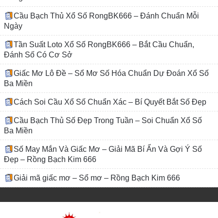
Cầu Bạch Thủ Xổ Số RongBK666 – Đánh Chuẩn Mỗi
Ngày
Tần Suất Loto Xổ Số RongBK666 – Bắt Cầu Chuẩn,
Đánh Số Có Cơ Sở
Giấc Mơ Lô Đề – Sổ Mơ Số Hóa Chuẩn Dự Đoán Xổ Số
Ba Miền
Cách Soi Cầu Xổ Số Chuẩn Xác – Bí Quyết Bắt Số Đẹp
Cầu Bạch Thủ Số Đẹp Trong Tuần – Soi Chuẩn Xổ Số
Ba Miền
Số May Mắn Và Giấc Mơ – Giải Mã Bí Ẩn Và Gợi Ý Số
Đẹp – Rồng Bạch Kim 666
Giải mã giấc mơ – Sổ mơ – Rồng Bạch Kim 666