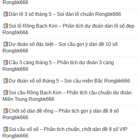
Rongbk666
Dàn lô 3 số tháng 5 – Soi dàn lô chuẩn Rongbk666
Soi lô Rồng Bạch Kim – Phân tích dự đoán dàn lô số đẹp
Rongbk666
Dự đoán số đặc biệt – Soi cầu gợi ý dàn đề 10 số
Rongbk666
Cầu 3 càng tháng 5 – Phân tích dự đoán 3 càng
Rongbk666
Dự đoán xổ số tháng 5 – Soi cầu miền Bắc Rongbk666
Soi cầu Rồng Bạch Kim – Phân tích cầu chuẩn dự đoán
Miền Trung Rongbk666
Chốt số dàn đề rồng – Phân tích gợi ý dàn đề 9 số
Rongbk666
Soi cầu xổ số – Phân tích chuẩn, chốt dàn đề 8 số VIP
Rongbk666