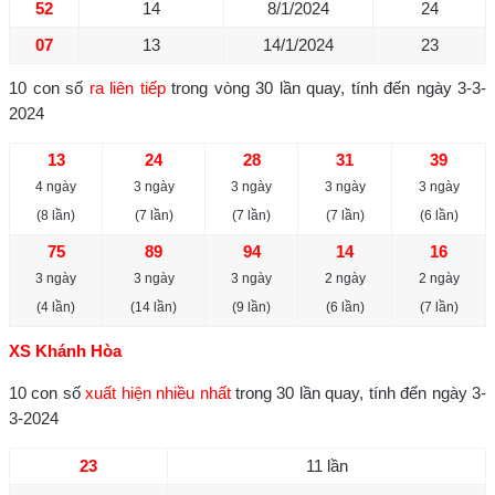
52
14
8/1/2024
24
07
13
14/1/2024
23
10 con số
ra liên tiếp
trong vòng 30 lần quay, tính đến ngày 3-3-
2024
13
24
28
31
39
4 ngày
3 ngày
3 ngày
3 ngày
3 ngày
(8 lần)
(7 lần)
(7 lần)
(7 lần)
(6 lần)
75
89
94
14
16
3 ngày
3 ngày
3 ngày
2 ngày
2 ngày
(4 lần)
(14 lần)
(9 lần)
(6 lần)
(7 lần)
XS Khánh Hòa
10 con số
xuất hiện nhiều nhất
trong 30 lần quay, tính đến ngày 3-
3-2024
23
11 lần