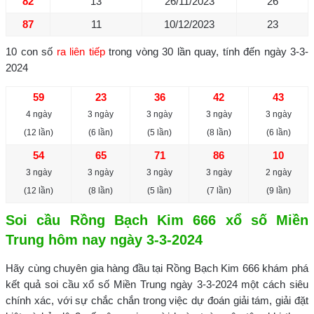
82
13
26/11/2023
26
87
11
10/12/2023
23
10 con số
ra liên tiếp
trong vòng 30 lần quay, tính đến ngày 3-3-
2024
59
23
36
42
43
4 ngày
3 ngày
3 ngày
3 ngày
3 ngày
(12 lần)
(6 lần)
(5 lần)
(8 lần)
(6 lần)
54
65
71
86
10
3 ngày
3 ngày
3 ngày
3 ngày
2 ngày
(12 lần)
(8 lần)
(5 lần)
(7 lần)
(9 lần)
Soi cầu Rồng Bạch Kim 666 xổ số Miền
Trung hôm nay ngày 3-3-2024
Hãy cùng chuyên gia hàng đầu tại Rồng Bạch Kim 666 khám phá
kết quả soi cầu xổ số Miền Trung ngày 3-3-2024 một cách siêu
chính xác, với sự chắc chắn trong việc dự đoán giải tám, giải đặt