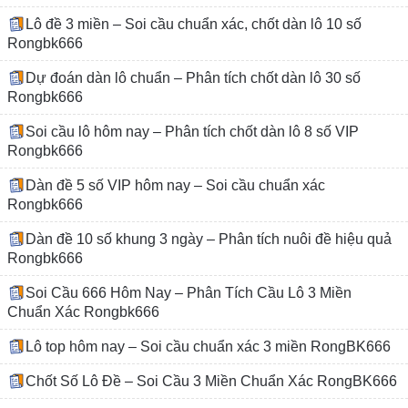
Lô đề 3 miền – Soi cầu chuẩn xác, chốt dàn lô 10 số
Rongbk666
Dự đoán dàn lô chuẩn – Phân tích chốt dàn lô 30 số
Rongbk666
Soi cầu lô hôm nay – Phân tích chốt dàn lô 8 số VIP
Rongbk666
Dàn đề 5 số VIP hôm nay – Soi cầu chuẩn xác
Rongbk666
Dàn đề 10 số khung 3 ngày – Phân tích nuôi đề hiệu quả
Rongbk666
Soi Cầu 666 Hôm Nay – Phân Tích Cầu Lô 3 Miền
Chuẩn Xác Rongbk666
Lô top hôm nay – Soi cầu chuẩn xác 3 miền RongBK666
Chốt Số Lô Đề – Soi Cầu 3 Miền Chuẩn Xác RongBK666