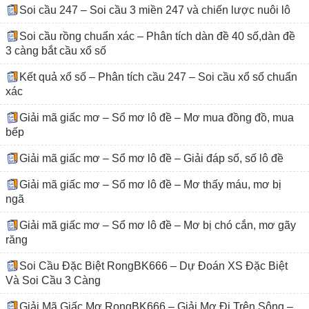
Soi cầu 247 – Soi cầu 3 miền 247 và chiến lược nuôi lô
Soi cầu rồng chuẩn xác – Phân tích dàn đề 40 số,dàn đề
3 càng bắt cầu xổ số
Kết quả xổ số – Phân tích cầu 247 – Soi cầu xổ số chuẩn
xác
Giải mã giấc mơ – Sổ mơ lô đề – Mơ mua đồng đồ, mua
bếp
Giải mã giấc mơ – Sổ mơ lô đề – Giải đáp số, số lô đề
Giải mã giấc mơ – Sổ mơ lô đề – Mơ thấy máu, mơ bị
ngã
Giải mã giấc mơ – Sổ mơ lô đề – Mơ bị chó cắn, mơ gãy
răng
Soi Cầu Đặc Biệt RongBK666 – Dự Đoán XS Đặc Biệt
Và Soi Cầu 3 Càng
Giải Mã Giấc Mơ RongBK666 – Giải Mơ Đi Trên Sông –