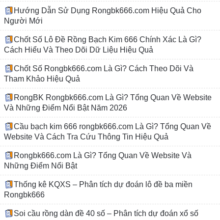
Hướng Dẫn Sử Dụng Rongbk666.com Hiệu Quả Cho
Người Mới
Chốt Số Lô Đề Rồng Bạch Kim 666 Chính Xác Là Gì?
Cách Hiểu Và Theo Dõi Dữ Liệu Hiệu Quả
Chốt Số Rongbk666.com Là Gì? Cách Theo Dõi Và
Tham Khảo Hiệu Quả
RongBK Rongbk666.com Là Gì? Tổng Quan Về Website
Và Những Điểm Nổi Bật Năm 2026
Cầu bạch kim 666 rongbk666.com Là Gì? Tổng Quan Về
Website Và Cách Tra Cứu Thông Tin Hiệu Quả
Rongbk666.com Là Gì? Tổng Quan Về Website Và
Những Điểm Nổi Bật
Thống kê KQXS – Phân tích dự đoán lô đề ba miền
Rongbk666
Soi cầu rồng dàn đề 40 số – Phân tích dự đoán xổ số