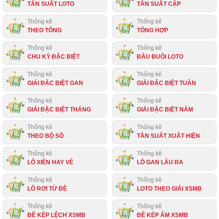
TẦN SUẤT LOTO
TẦN SUẤT CẶP
Thống kê
Thống kê
THEO TỔNG
TỔNG HỢP
Thống kê
Thống kê
CHU KỲ ĐẶC BIỆT
ĐẦU ĐUÔI LOTO
Thống kê
Thống kê
GIẢI ĐẶC BIỆT GAN
GIẢI ĐẶC BIỆT TUẦN
Thống kê
Thống kê
GIẢI ĐẶC BIỆT THÁNG
GIẢI ĐẶC BIỆT NĂM
Thống kê
Thống kê
THEO BỘ SỐ
TẦN SUẤT XUẤT HIỆN
Thống kê
Thống kê
LÔ XIÊN HAY VỀ
LÔ GAN LÂU RA
Thống kê
Thống kê
LÔ RƠI TỪ ĐỀ
LOTO THEO GIẢI XSMB
Thống kê
Thống kê
ĐỀ KÉP LỆCH XSMB
ĐỀ KÉP ÂM XSMB