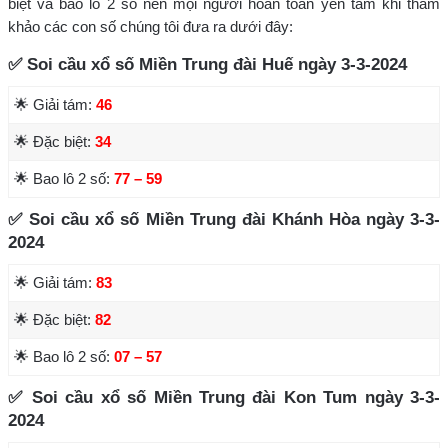
biệt và bảo lô 2 số nên mọi người hoàn toàn yên tâm khi tham
khảo các con số chúng tôi đưa ra dưới đây:
✅ Soi cầu xổ số Miền Trung đài Huế ngày 3-3-2024
🌟 Giải tám:
46
🌟 Đặc biệt:
34
🌟 Bao lô 2 số:
77 – 59
✅ Soi cầu xổ số Miền Trung đài Khánh Hòa ngày 3-3-
2024
🌟 Giải tám:
83
🌟 Đặc biệt:
82
🌟 Bao lô 2 số:
07 – 57
✅ Soi cầu xổ số Miền Trung đài Kon Tum ngày 3-3-
2024