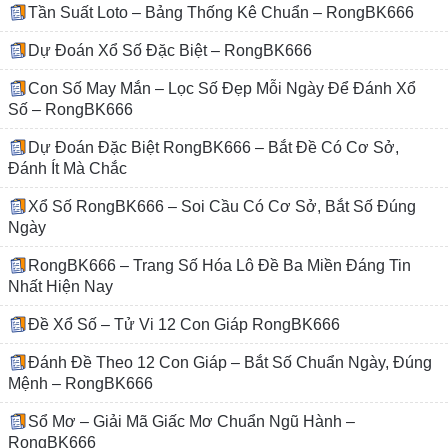
Tần Suất Loto – Bảng Thống Kê Chuẩn – RongBK666
Dự Đoán Xổ Số Đặc Biệt – RongBK666
Con Số May Mắn – Lọc Số Đẹp Mỗi Ngày Để Đánh Xổ
Số – RongBK666
Dự Đoán Đặc Biệt RongBK666 – Bắt Đề Có Cơ Sở,
Đánh Ít Mà Chắc
Xổ Số RongBK666 – Soi Cầu Có Cơ Sở, Bắt Số Đúng
Ngày
RongBK666 – Trang Số Hóa Lô Đề Ba Miền Đáng Tin
Nhất Hiện Nay
Đề Xổ Số – Tử Vi 12 Con Giáp RongBK666
Đánh Đề Theo 12 Con Giáp – Bắt Số Chuẩn Ngày, Đúng
Mệnh – RongBK666
Sổ Mơ – Giải Mã Giấc Mơ Chuẩn Ngũ Hành –
RongBK666