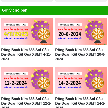
Gợi ý cho bạn
Rồng Bạch Kim 666 Soi Cầu
Rồng Bạch Kim 666 Soi Cầu
Dự Đoán Kết Quả XSMT 4-11-
Dự Đoán Kết Quả XSMT 20-6-
2023
2024
Rồng Bạch Kim 666 Soi Cầu
Rồng Bạch Kim 666 Soi Cầu
Dự Đoán Kết Quả XSMT 12-2-
Dự Đoán Kết Quả XSMT 14-2-
2024
2024