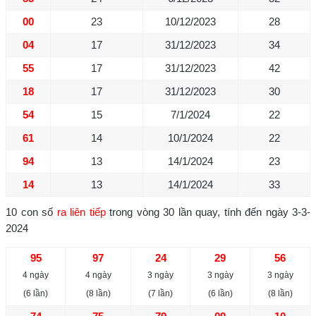
00
23
10/12/2023
28
04
17
31/12/2023
34
55
17
31/12/2023
42
18
17
31/12/2023
30
54
15
7/1/2024
22
61
14
10/1/2024
22
94
13
14/1/2024
23
14
13
14/1/2024
33
10 con số
ra liên tiếp
trong vòng 30 lần quay, tính đến ngày 3-3-
2024
95
97
24
29
56
4 ngày
4 ngày
3 ngày
3 ngày
3 ngày
(6 lần)
(8 lần)
(7 lần)
(6 lần)
(8 lần)