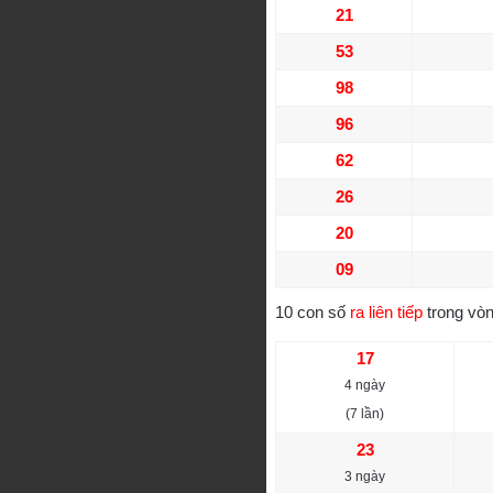
21
53
98
96
62
26
20
09
10 con số
ra liên tiếp
trong vòn
17
4 ngày
(7 lần)
23
3 ngày