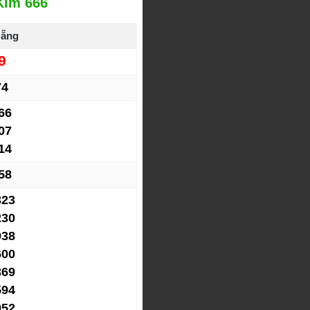
Kim 666
Nẵng
9
74
66
07
14
58
323
230
938
600
369
594
952