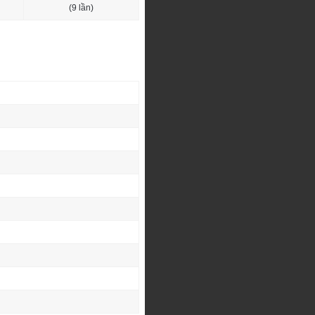
(9 lần)