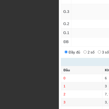
G.3
G.2
G.1
ĐB
Đầy đủ
2 số
3 số
Đầu
Kh
0
6
1
3
2
7,
3
3,