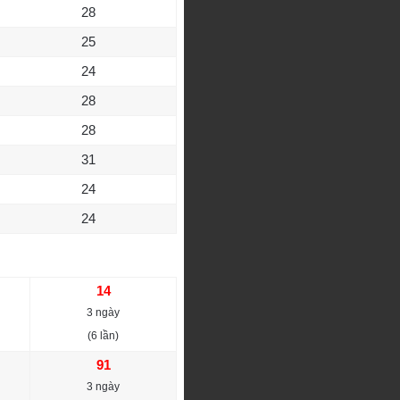
28
25
24
28
28
31
24
24
14
3 ngày
(6 lần)
91
3 ngày