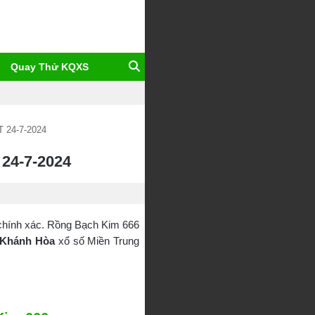
Thí
Quay Thử KQXS
chủ
muốn
 24-7-2024
tìm
24-7-2024
gì?
 chính xác. Rồng Bạch Kim 666
 Khánh Hòa
xổ số Miền Trung