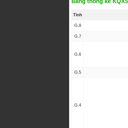
Bảng thống kê KQXS
Tỉnh
G.8
G.7
G.6
G.5
G.4