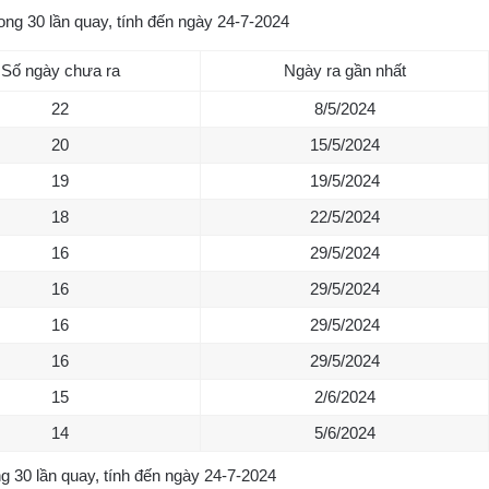
ong 30 lần quay, tính đến ngày 24-7-2024
Số ngày chưa ra
Ngày ra gần nhất
22
8/5/2024
20
15/5/2024
19
19/5/2024
18
22/5/2024
16
29/5/2024
16
29/5/2024
16
29/5/2024
16
29/5/2024
15
2/6/2024
14
5/6/2024
g 30 lần quay, tính đến ngày 24-7-2024