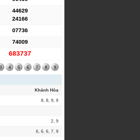
44629
24166
07736
74009
683737
3
4
5
6
7
8
9
Khánh Hòa
8, 8, 9, 9
2, 9
6, 6, 6, 7, 9