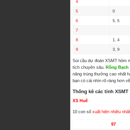
4
5
0
6
5, 5
7
8
1, 4
9
3, 9
Soi cầu dự đoán XSMT hôm na
tích chuyên sâu.
Rồng Bạch 
năng trúng thưởng cao nhất hà
bạn có cái nhìn rõ ràng hơn v
Thống kê các tỉnh XSMT 
XS Huế
10 con số
xuất hiện nhiều nhất
97