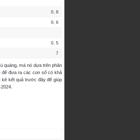
0, 8
0, 6
0, 5
7
ù quáng, mà nó dựa trên phân
g để đưa ra các con số có khả
g kê kết quả trước đây để giúp
-2024.