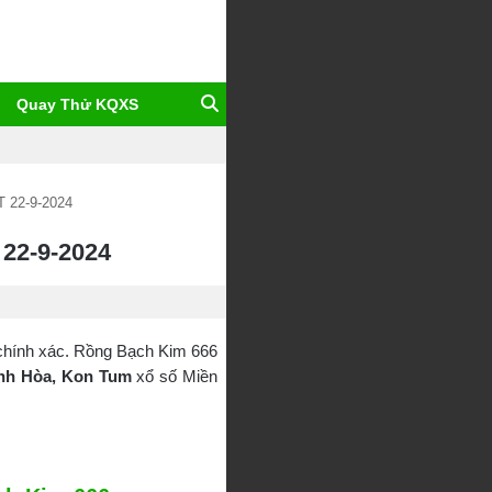
Thí
Quay Thử KQXS
chủ
muốn
 22-9-2024
tìm
22-9-2024
gì?
 chính xác. Rồng Bạch Kim 666
nh Hòa, Kon Tum
xổ số Miền