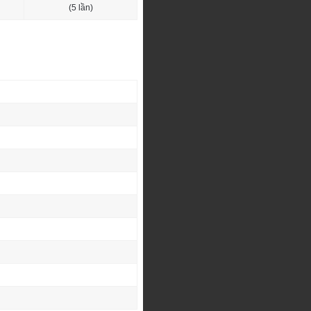
(5 lần)