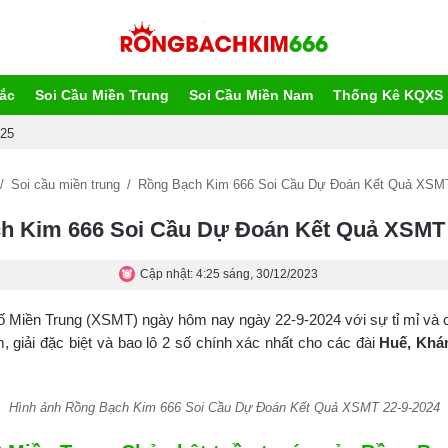
ắc
Soi Cầu Miền Trung
Soi Cầu Miền Nam
Thống Kê KQXS
025
/
Soi cầu miền trung
/
Rồng Bạch Kim 666 Soi Cầu Dự Đoán Kết Quả XSMT
h Kim 666 Soi Cầu Dự Đoán Kết Quả XSMT 
Cập nhật: 4:25 sáng, 30/12/2023
ố Miền Trung (XSMT) ngày hôm nay ngày 22-9-2024 với sự tỉ mỉ và
m, giải đặc biệt và bao lô 2 số chính xác nhất cho các đài
Huế, Khá
Hình ảnh Rồng Bạch Kim 666 Soi Cầu Dự Đoán Kết Quả XSMT 22-9-2024