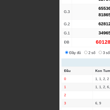
6553
G.3
8186
6281
G.2
3496
G.1
6012
ĐB
Đầy đủ
2 số
3 số
Đầu
Kon Tu
0
1, 1, 2, 2
1
1, 1, 2, 6
2
3
6, 9