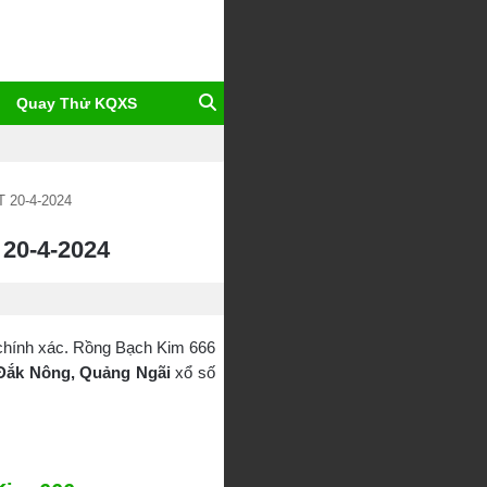
Thí
Quay Thử KQXS
chủ
muốn
 20-4-2024
tìm
20-4-2024
gì?
 chính xác. Rồng Bạch Kim 666
Đắk Nông, Quảng Ngãi
xổ số