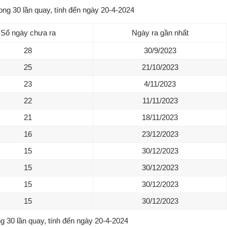
ong 30 lần quay, tính đến ngày 20-4-2024
Số ngày chưa ra
Ngày ra gần nhất
28
30/9/2023
25
21/10/2023
23
4/11/2023
22
11/11/2023
21
18/11/2023
16
23/12/2023
15
30/12/2023
15
30/12/2023
15
30/12/2023
15
30/12/2023
g 30 lần quay, tính đến ngày 20-4-2024