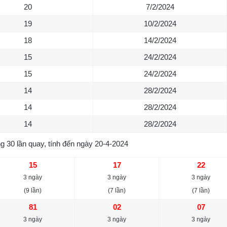
20
7/2/2024
19
10/2/2024
18
14/2/2024
15
24/2/2024
15
24/2/2024
14
28/2/2024
14
28/2/2024
14
28/2/2024
g 30 lần quay, tính đến ngày 20-4-2024
15
17
22
3 ngày
3 ngày
3 ngày
(9 lần)
(7 lần)
(7 lần)
81
02
07
3 ngày
3 ngày
3 ngày