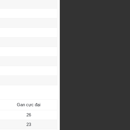
Gan cực đại
26
23