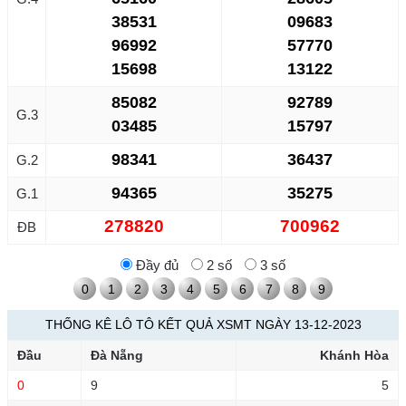
38531
09683
96992
57770
15698
13122
85082
92789
G.3
03485
15797
98341
36437
G.2
94365
35275
G.1
278820
700962
ĐB
Đầy đủ
2 số
3 số
0
1
2
3
4
5
6
7
8
9
THỐNG KÊ LÔ TÔ KẾT QUẢ XSMT NGÀY 13-12-2023
Đầu
Đà Nẵng
Khánh Hòa
0
9
5