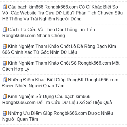
Cầu bạch kim666 Rongbk666.com Có Gì Khác Biệt So
Với Các Website Tra Cứu Dữ Liệu? Phân Tích Chuyên Sâu
Hệ Thống Và Trải Nghiệm Người Dùng
Cách Tra Cứu Và Theo Dõi Thông Tin Trên
Rongbk666.com Nhanh Chóng
Kinh Nghiệm Tham Khảo Chốt Lô Đề Rồng Bạch Kim
666 Chính Xác Từ Góc Nhìn Dữ Liệu
Kinh Nghiệm Tham Khảo Chốt Số Rongbk666.com Một
Cách Hợp Lý
Những Điểm Khác Biệt Giúp RongBK Rongbk666.com
Được Nhiều Người Quan Tâm
Kinh Nghiệm Sử Dụng Cầu bạch kim666
Rongbk666.com Để Tra Cứu Dữ Liệu Xổ Số Hiệu Quả
Những Ưu Điểm Giúp Rongbk666.com Được Nhiều
Người Quan Tâm