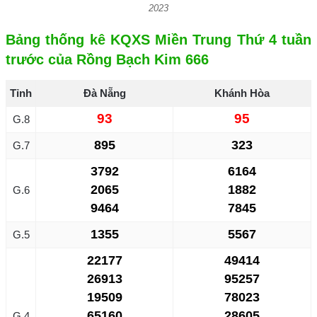
2023
Bảng thống kê KQXS Miền Trung Thứ 4 tuần
trước của Rồng Bạch Kim 666
Tỉnh
Đà Nẵng
Khánh Hòa
93
95
G.8
895
323
G.7
3792
6164
2065
1882
G.6
9464
7845
1355
5567
G.5
22177
49414
26913
95257
19509
78023
65160
28605
G.4