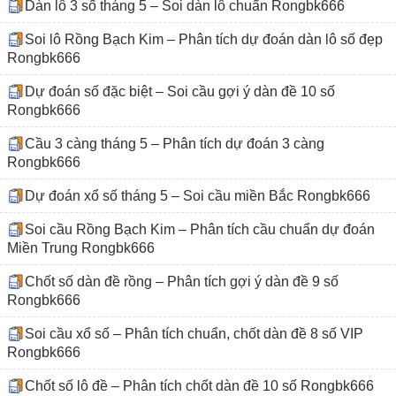
Dàn lô 3 số tháng 5 – Soi dàn lô chuẩn Rongbk666
Soi lô Rồng Bạch Kim – Phân tích dự đoán dàn lô số đẹp
Rongbk666
Dự đoán số đặc biệt – Soi cầu gợi ý dàn đề 10 số
Rongbk666
Cầu 3 càng tháng 5 – Phân tích dự đoán 3 càng
Rongbk666
Dự đoán xổ số tháng 5 – Soi cầu miền Bắc Rongbk666
Soi cầu Rồng Bạch Kim – Phân tích cầu chuẩn dự đoán
Miền Trung Rongbk666
Chốt số dàn đề rồng – Phân tích gợi ý dàn đề 9 số
Rongbk666
Soi cầu xổ số – Phân tích chuẩn, chốt dàn đề 8 số VIP
Rongbk666
Chốt số lô đề – Phân tích chốt dàn đề 10 số Rongbk666