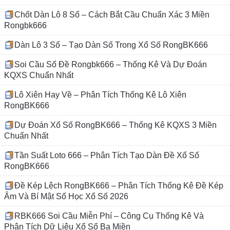
Chốt Dàn Lô 8 Số – Cách Bắt Cầu Chuẩn Xác 3 Miền
Rongbk666
Dàn Lô 3 Số – Tạo Dàn Số Trong Xổ Số RongBK666
Soi Cầu Số Đề Rongbk666 – Thống Kê Và Dự Đoán
KQXS Chuẩn Nhất
Lô Xiên Hay Về – Phân Tích Thống Kê Lô Xiên
RongBK666
Dự Đoán Xổ Số RongBK666 – Thống Kê KQXS 3 Miền
Chuẩn Nhất
Tần Suất Loto 666 – Phân Tích Tạo Dàn Đề Xổ Số
RongBK666
Đề Kép Lệch RongBK666 – Phân Tích Thống Kê Đề Kép
Âm Và Bí Mật Số Học Xổ Số 2026
RBK666 Soi Cầu Miễn Phí – Công Cụ Thống Kê Và
Phân Tích Dữ Liệu Xổ Số Ba Miền