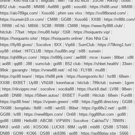
online
|
Kèo nhà cái 5
|
88goals
|
iwin
|
Tài xỉu MD5
|
1GOM
|
Rikvip
|
Go88
|
B52 club
|
max88
|
MM88
|
Ae888
|
go88
|
xoso66
|
https://hi88.uno/
|
MM88
|
https://alo789ga.com/
|
Xoso66
|
phim sex vlxx
|
https://xx88brand.com/
|
https://sunwin19.cn.com/
|
CM88
|
GG88
|
Xoso66
|
XX88
|
https://rr88it.com/
|
RR88
|
nổ hũ
|
MB66
|
SC88
|
RR88
|
CM88
|
https://www.fly888.club/
|
hitclub
|
77bet
|
https://mu88.help/
|
f168
|
https://hoiquantv.vip/
|
https://hoiquantv.site/
|
https://hoiquantv.online/
|
Kèo Nhà Cái
|
https://fly88.gives/
|
Socolive
|
8XX
|
Vip66
|
SumClub
|
https://79king1.fun/
|
uy88
|
shbet
|
HITCLUB
|
https://uu88n.org/
|
tr88
|
sunwin
|
https://qh88kyc.com/
|
https://rr886j.com/
|
ae888
|
mcw
|
kuwin
|
88bet
|
x88
|
ao88
|
qq88
|
J88
|
sumclub
|
go88
|
B52 club
|
https://shbet.health/
|
33win
|
99ok
|
gavangtv
|
https://vnew88.net/
|
nổ hũ
|
FLY88
|
mu88
|
https://qs88.team/
|
https://hi88.pink
|
https://luongsontv.llc/
|
hz88
|
68win
|
XX88
|
8XBET
|
Uy88
|
VN168
|
keonhacai
|
hitclub
|
789club
|
sunwin
|
1gom
|
https://rikvippro.me/
|
socolive
|
xocdia88
|
https://luck8.dad
|
LV88
|
98win
|
ao88
|
DN88
|
https://58win.autos/
|
8XBET
|
Fun88
|
Hitclub
|
68win
|
Fun88
|
https://qs88.free/
|
https://vipwin.green/
|
rr88
|
https://gg88.directory
|
GG88
|
TK688
|
bongdalu
|
fb88
|
m88
|
win55
|
86bet
|
https://go88v2.net/
|
qs88
|
GG88
|
lv88
|
https://new88pm.com/
|
On68
|
https://gg88fun.com
|
go88
|
go88
|
U888
|
Hello88
|
ABC88
|
VIPWIN
|
Socolive
|
CakhiaTV
|
78WIN
|
MK8
|
on68
|
s66
|
XOSO66
|
LUCK8
|
88M
|
uy88
|
mb88
|
QS88
|
ST666
|
DN88
|
GO99
|
KO66
|
QS88
|
ok8386
|
go88
|
https://go88play.site
|
S666
|