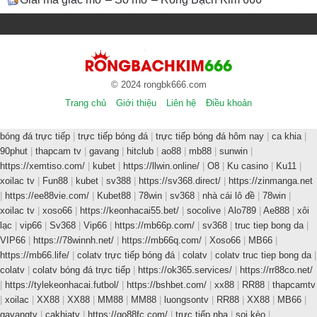
© 2024 rongbk666.com
Trang chủ
Giới thiệu
Liên hệ
Điều khoản
bóng đá trực tiếp
|
trực tiếp bóng đá
|
trực tiếp bóng đá hôm nay
|
ca khia
|
90phut
|
thapcam tv
|
gavang
|
hitclub
|
ao88
|
mb88
|
sunwin
|
https://xemtiso.com/
|
kubet
|
https://llwin.online/
|
O8
|
Ku casino
|
Ku11
|
xoilac tv
|
Fun88
|
kubet
|
sv388
|
https://sv368.direct/
|
https://zinmanga.net
|
https://ee88vie.com/
|
Kubet88
|
78win
|
sv368
|
nhà cái lô đề
|
78win
|
xoilac tv
|
xoso66
|
https://keonhacai55.bet/
|
socolive
|
Alo789
|
Ae888
|
xôi
lạc
|
vip66
|
Sv368
|
Vip66
|
https://mb66p.com/
|
sv368
|
truc tiep bong da
|
VIP66
|
https://78winnh.net/
|
https://mb66q.com/
|
Xoso66
|
MB66
|
https://mb66.life/
|
colatv trực tiếp bóng đá
|
colatv
|
colatv truc tiep bong da
|
colatv
|
colatv bóng đá trực tiếp
|
https://ok365.services/
|
https://rr88co.net/
|
https://tylekeonhacai.futbol/
|
https://bshbet.com/
|
xx88
|
RR88
|
thapcamtv
|
xoilac
|
XX88
|
XX88
|
MM88
|
MM88
|
luongsontv
|
RR88
|
XX88
|
MB66
|
gavangtv
|
cakhiatv
|
https://go88fc.com/
|
trực tiếp nba
|
soi kèo
|