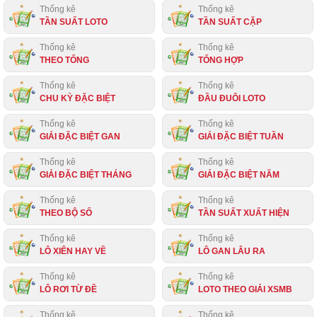
Thống kê
Thống kê
TẦN SUẤT LOTO
TẦN SUẤT CẶP
Thống kê
Thống kê
THEO TỔNG
TỔNG HỢP
Thống kê
Thống kê
CHU KỲ ĐẶC BIỆT
ĐẦU ĐUÔI LOTO
Thống kê
Thống kê
GIẢI ĐẶC BIỆT GAN
GIẢI ĐẶC BIỆT TUẦN
Thống kê
Thống kê
GIẢI ĐẶC BIỆT THÁNG
GIẢI ĐẶC BIỆT NĂM
Thống kê
Thống kê
THEO BỘ SỐ
TẦN SUẤT XUẤT HIỆN
Thống kê
Thống kê
LÔ XIÊN HAY VỀ
LÔ GAN LÂU RA
Thống kê
Thống kê
LÔ RƠI TỪ ĐỀ
LOTO THEO GIẢI XSMB
Thống kê
Thống kê