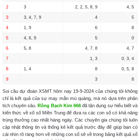
2
3
2, 2, 5, 8, 9
4, 5
3
3, 4, 7, 9
4
5
4
1, 9
6
8
5
4, 6, 9
5
0
6
5, 8
4, 7, 8
4, 7
7
1, 3
0, 3, 4
8
1, 4
8
0, 5, 8
9
3
8
Soi cầu dự đoán XSMT hôm nay 19-9-2024 của chúng tôi không
chỉ là kết quả của sự may mắn mù quáng, mà nó dựa trên phân
tích chuyên sâu.
Rồng Bạch Kim 666
đã tận dụng sự hiểu biết và
kiến thức về xổ số Miền Trung để đưa ra các con số có khả năng
trúng thưởng cao nhất hàng ngày. Các chuyên gia chúng tôi luôn
cập nhật thông tin và thống kê kết quả trước đây để giúp bạn có
cái nhìn rõ ràng hơn về những con số sẽ về trong bảng kết quả xổ