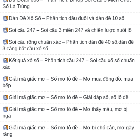
Số Là Trúng
Dàn Đề Xổ Số – Phân tích đầu đuôi và dàn đề 10 số
Soi cầu 247 – Soi cầu 3 miền 247 và chiến lược nuôi lô
Soi cầu rồng chuẩn xác – Phân tích dàn đề 40 số,dàn đề
3 càng bắt cầu xổ số
Kết quả xổ số – Phân tích cầu 247 – Soi cầu xổ số chuẩn
xác
Giải mã giấc mơ – Sổ mơ lô đề – Mơ mua đồng đồ, mua
bếp
Giải mã giấc mơ – Sổ mơ lô đề – Giải đáp số, số lô đề
Giải mã giấc mơ – Sổ mơ lô đề – Mơ thấy máu, mơ bị
ngã
Giải mã giấc mơ – Sổ mơ lô đề – Mơ bị chó cắn, mơ gãy
răng