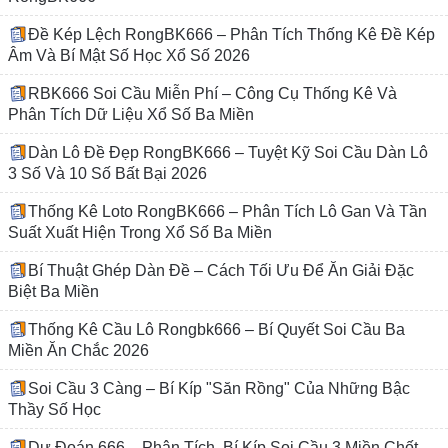
Đề Kép Lệch RongBK666 – Phân Tích Thống Kê Đề Kép
Âm Và Bí Mật Số Học Xổ Số 2026
RBK666 Soi Cầu Miễn Phí – Công Cụ Thống Kê Và
Phân Tích Dữ Liệu Xổ Số Ba Miền
Dàn Lô Đề Đẹp RongBK666 – Tuyệt Kỹ Soi Cầu Dàn Lô
3 Số Và 10 Số Bất Bại 2026
Thống Kê Loto RongBK666 – Phân Tích Lô Gan Và Tần
Suất Xuất Hiện Trong Xổ Số Ba Miền
Bí Thuật Ghép Dàn Đề – Cách Tối Ưu Để Ăn Giải Đặc
Biệt Ba Miền
Thống Kê Cầu Lô Rongbk666 – Bí Quyết Soi Cầu Ba
Miền Ăn Chắc 2026
Soi Cầu 3 Càng – Bí Kíp "Săn Rồng" Của Những Bậc
Thầy Số Học
Dự Đoán 666 – Phân Tích, Bí Kíp Soi Cầu 3 Miền Chốt