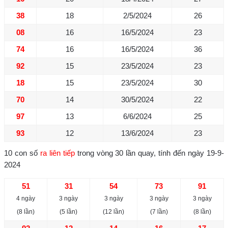
38
18
2/5/2024
26
08
16
16/5/2024
23
74
16
16/5/2024
36
92
15
23/5/2024
23
18
15
23/5/2024
30
70
14
30/5/2024
22
97
13
6/6/2024
25
93
12
13/6/2024
23
10 con số
ra liên tiếp
trong vòng 30 lần quay, tính đến ngày 19-9-
2024
51
31
54
73
91
4 ngày
3 ngày
3 ngày
3 ngày
3 ngày
(8 lần)
(5 lần)
(12 lần)
(7 lần)
(8 lần)