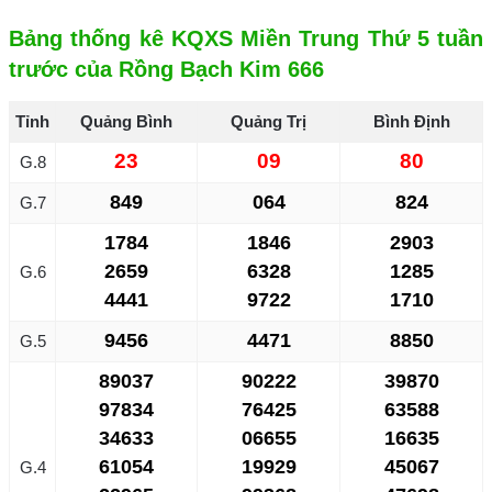
Bảng thống kê KQXS Miền Trung Thứ 5 tuần
trước của Rồng Bạch Kim 666
Tỉnh
Quảng Bình
Quảng Trị
Bình Định
23
09
80
G.8
849
064
824
G.7
1784
1846
2903
2659
6328
1285
G.6
4441
9722
1710
9456
4471
8850
G.5
89037
90222
39870
97834
76425
63588
34633
06655
16635
61054
19929
45067
G.4