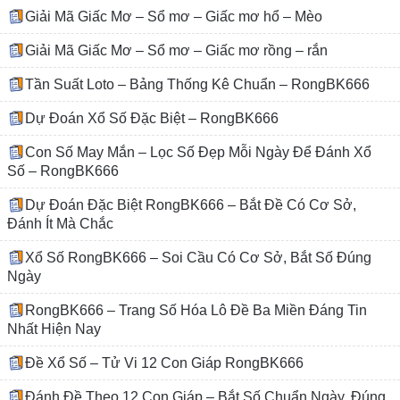
Giải Mã Giấc Mơ – Sổ mơ – Giấc mơ hổ – Mèo
Giải Mã Giấc Mơ – Sổ mơ – Giấc mơ rồng – rắn
Tần Suất Loto – Bảng Thống Kê Chuẩn – RongBK666
Dự Đoán Xổ Số Đặc Biệt – RongBK666
Con Số May Mắn – Lọc Số Đẹp Mỗi Ngày Để Đánh Xổ
Số – RongBK666
Dự Đoán Đặc Biệt RongBK666 – Bắt Đề Có Cơ Sở,
Đánh Ít Mà Chắc
Xổ Số RongBK666 – Soi Cầu Có Cơ Sở, Bắt Số Đúng
Ngày
RongBK666 – Trang Số Hóa Lô Đề Ba Miền Đáng Tin
Nhất Hiện Nay
Đề Xổ Số – Tử Vi 12 Con Giáp RongBK666
Đánh Đề Theo 12 Con Giáp – Bắt Số Chuẩn Ngày, Đúng