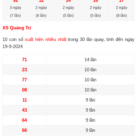
92
12
14
16
17
3 ngày
2 ngày
2 ngày
2 ngày
2 ngày
(7 lần)
(6 lần)
(5 lần)
(5 lần)
(8 lần)
XS Quảng Trị
10 con số
xuất hiện nhiều nhất
trong 30 lần quay, tính đến ngày
19-9-2024
71
14 lần
23
10 lần
77
10 lần
08
10 lần
11
9 lần
43
9 lần
64
9 lần
66
9 lần