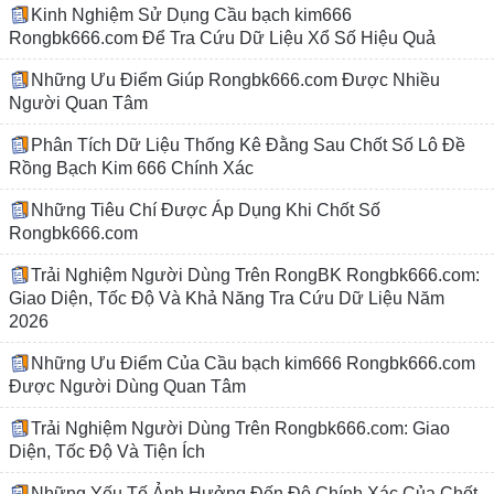
Kinh Nghiệm Sử Dụng Cầu bạch kim666
Rongbk666.com Để Tra Cứu Dữ Liệu Xổ Số Hiệu Quả
Những Ưu Điểm Giúp Rongbk666.com Được Nhiều
Người Quan Tâm
Phân Tích Dữ Liệu Thống Kê Đằng Sau Chốt Số Lô Đề
Rồng Bạch Kim 666 Chính Xác
Những Tiêu Chí Được Áp Dụng Khi Chốt Số
Rongbk666.com
Trải Nghiệm Người Dùng Trên RongBK Rongbk666.com:
Giao Diện, Tốc Độ Và Khả Năng Tra Cứu Dữ Liệu Năm
2026
Những Ưu Điểm Của Cầu bạch kim666 Rongbk666.com
Được Người Dùng Quan Tâm
Trải Nghiệm Người Dùng Trên Rongbk666.com: Giao
Diện, Tốc Độ Và Tiện Ích
Những Yếu Tố Ảnh Hưởng Đến Độ Chính Xác Của Chốt