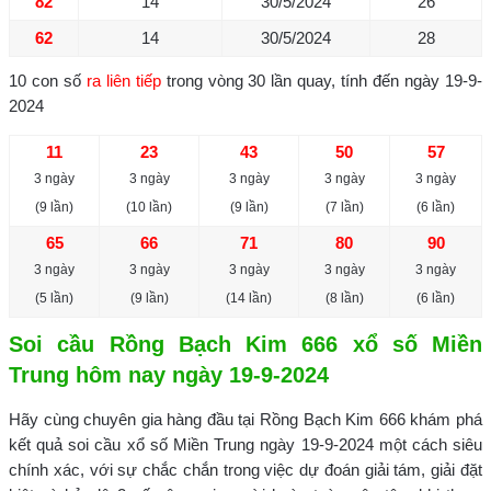
82
14
30/5/2024
26
62
14
30/5/2024
28
10 con số
ra liên tiếp
trong vòng 30 lần quay, tính đến ngày 19-9-
2024
11
23
43
50
57
3 ngày
3 ngày
3 ngày
3 ngày
3 ngày
(9 lần)
(10 lần)
(9 lần)
(7 lần)
(6 lần)
65
66
71
80
90
3 ngày
3 ngày
3 ngày
3 ngày
3 ngày
(5 lần)
(9 lần)
(14 lần)
(8 lần)
(6 lần)
Soi cầu Rồng Bạch Kim 666 xổ số Miền
Trung hôm nay ngày 19-9-2024
Hãy cùng chuyên gia hàng đầu tại Rồng Bạch Kim 666 khám phá
kết quả soi cầu xổ số Miền Trung ngày 19-9-2024 một cách siêu
chính xác, với sự chắc chắn trong việc dự đoán giải tám, giải đặt