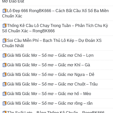
Mơ Đào Đất
Lô Đẹp 666 RongBK666 – Cách Bắt Cầu Xổ Số Ba Miền
Chuẩn Xác
Thống Kê Cầu Lô Chạy Trong Tuần – Phân Tích Chu Kỳ
Số Chuẩn Xác – RongBK666
Soi Cầu Miễn Phí – Bạch Thủ Lô Kép – Dự Đoán XS
Chuẩn Nhất
Giải Mã Giấc Mơ – Sổ mơ – Giấc mơ Chó – Lợn
Giải Mã Giấc Mơ – Sổ mơ – Giấc mơ Khỉ – Gà
Giải Mã Giấc Mơ – Sổ mơ – Giấc mơ Ngựa – Dê
Giải Mã Giấc Mơ – Sổ mơ – Giấc mơ Chuột – Trâu
Giải Mã Giấc Mơ – Sổ mơ – Giấc mơ hổ – Mèo
Giải Mã Giấc Mơ – Sổ mơ – Giấc mơ rồng – rắn
Tần Suất Loto – Bảng Thống Kê Chuẩn – RongBK666