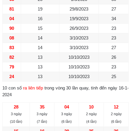
81
19
29/8/2023
27
04
16
19/9/2023
34
90
15
26/9/2023
23
08
14
3/10/2023
23
83
14
3/10/2023
27
82
13
10/10/2023
26
79
13
10/10/2023
23
24
13
10/10/2023
25
10 con số
ra liên tiếp
trong vòng 30 lần quay, tính đến ngày 16-1-
2024
28
35
04
10
12
3 ngày
3 ngày
3 ngày
2 ngày
2 ngày
(10 lần)
(7 lần)
(6 lần)
(4 lần)
(6 lần)