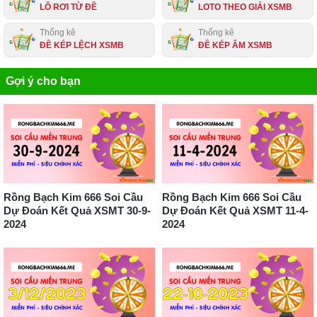
LÔ RƠI TỪ ĐỀ
LOTO THEO GIẢI XSMB
Thống kê
Thống kê
ĐỀ KÉP LỆCH XSMB
ĐỀ KÉP ÂM XSMB
Gợi ý cho bạn
Rồng Bạch Kim 666 Soi Cầu
Rồng Bạch Kim 666 Soi Cầu
Dự Đoán Kết Quả XSMT 30-9-
Dự Đoán Kết Quả XSMT 11-4-
2024
2024