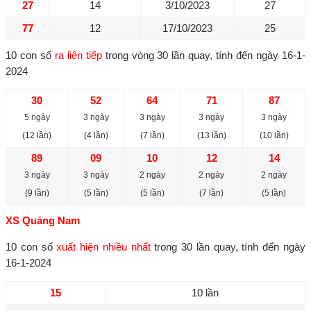
27
14
3/10/2023
27
77
12
17/10/2023
25
10 con số
ra liên tiếp
trong vòng 30 lần quay, tính đến ngày 16-1-
2024
30
52
64
71
87
5 ngày
3 ngày
3 ngày
3 ngày
3 ngày
(12 lần)
(4 lần)
(7 lần)
(13 lần)
(10 lần)
89
09
10
12
14
3 ngày
3 ngày
2 ngày
2 ngày
2 ngày
(9 lần)
(5 lần)
(5 lần)
(7 lần)
(5 lần)
XS Quảng Nam
10 con số
xuất hiện nhiều nhất
trong 30 lần quay, tính đến ngày
16-1-2024
15
10 lần