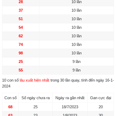
28
10 lần
37
10 lần
51
10 lần
54
10 lần
62
10 lần
74
10 lần
98
10 lần
25
9 lần
55
9 lần
10 con số
lâu xuất hiện nhất
trong 30 lần quay, tính đến ngày 16-1-
2024
Con số
Số ngày chưa ra
Ngày ra gần nhất
Gan cực đại
68
25
18/7/2023
20
63
23
1/8/2023
30