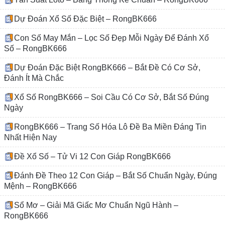
Dự Đoán Xổ Số Đặc Biệt – RongBK666
Con Số May Mắn – Lọc Số Đẹp Mỗi Ngày Để Đánh Xổ
Số – RongBK666
Dự Đoán Đặc Biệt RongBK666 – Bắt Đề Có Cơ Sở,
Đánh Ít Mà Chắc
Xổ Số RongBK666 – Soi Cầu Có Cơ Sở, Bắt Số Đúng
Ngày
RongBK666 – Trang Số Hóa Lô Đề Ba Miền Đáng Tin
Nhất Hiện Nay
Đề Xổ Số – Tử Vi 12 Con Giáp RongBK666
Đánh Đề Theo 12 Con Giáp – Bắt Số Chuẩn Ngày, Đúng
Mệnh – RongBK666
Sổ Mơ – Giải Mã Giấc Mơ Chuẩn Ngũ Hành –
RongBK666