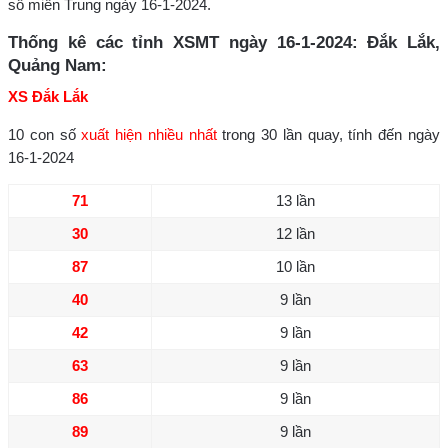
số miền Trung ngày 16-1-2024.
Thống kê các tỉnh XSMT ngày 16-1-2024: Đắk Lắk,
Quảng Nam:
XS Đắk Lắk
10 con số
xuất hiện nhiều nhất
trong 30 lần quay, tính đến ngày
16-1-2024
71
13 lần
30
12 lần
87
10 lần
40
9 lần
42
9 lần
63
9 lần
86
9 lần
89
9 lần