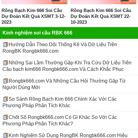
Rồng Bạch Kim 666 Soi Cầu
Rồng Bạch Kim 666 Soi Cầu
Dự Đoán Kết Quả XSMT 3-12-
Dự Đoán Kết Quả XSMT 22-
2023
10-2023
Kinh nghiệm soi cầu RBK 666
Hướng Dẫn Theo Dõi Thống Kê Và Dữ Liệu Trên
RongBK Rongbk666.com
Những Sai Lầm Thường Gặp Khi Tra Cứu Dữ Liệu Trên
Cầu bạch kim666 Rongbk666.com Và Cách Khắc Phục
Rongbk666.com Và Những Câu Hỏi Thường Gặp Từ
Người Dùng Mới
So Sánh Rồng Bạch Kim 666 Chính Xác Với Các
Phương Pháp Phân Tích Khác
Chốt Số Rongbk666.com Có Gì Khác So Với Các
Phương Pháp Phân Tích Khác?
Kinh Nghiệm Sử Dụng RongBK Rongbk666.com Hiệu