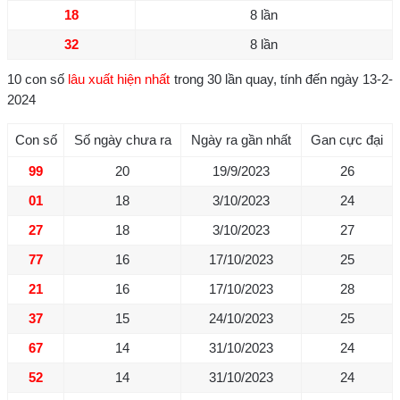
18
8 lần
32
8 lần
10 con số
lâu xuất hiện nhất
trong 30 lần quay, tính đến ngày 13-2-
2024
Con số
Số ngày chưa ra
Ngày ra gần nhất
Gan cực đại
99
20
19/9/2023
26
01
18
3/10/2023
24
27
18
3/10/2023
27
77
16
17/10/2023
25
21
16
17/10/2023
28
37
15
24/10/2023
25
67
14
31/10/2023
24
52
14
31/10/2023
24