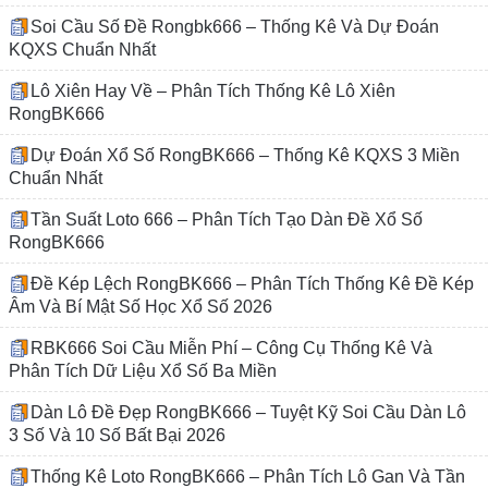
Soi Cầu Số Đề Rongbk666 – Thống Kê Và Dự Đoán
KQXS Chuẩn Nhất
Lô Xiên Hay Về – Phân Tích Thống Kê Lô Xiên
RongBK666
Dự Đoán Xổ Số RongBK666 – Thống Kê KQXS 3 Miền
Chuẩn Nhất
Tần Suất Loto 666 – Phân Tích Tạo Dàn Đề Xổ Số
RongBK666
Đề Kép Lệch RongBK666 – Phân Tích Thống Kê Đề Kép
Âm Và Bí Mật Số Học Xổ Số 2026
RBK666 Soi Cầu Miễn Phí – Công Cụ Thống Kê Và
Phân Tích Dữ Liệu Xổ Số Ba Miền
Dàn Lô Đề Đẹp RongBK666 – Tuyệt Kỹ Soi Cầu Dàn Lô
3 Số Và 10 Số Bất Bại 2026
Thống Kê Loto RongBK666 – Phân Tích Lô Gan Và Tần