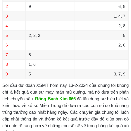
2
9
6, 8
3
1, 4, 7
4
2, 8
5
2, 2, 2
5
6
2, 6
7
8
8
1, 6
9
5
3, 7, 9
Soi cầu dự đoán XSMT hôm nay 13-2-2024 của chúng tôi không
chỉ là kết quả của sự may mắn mù quáng, mà nó dựa trên phân
tích chuyên sâu.
Rồng Bạch Kim 666
đã tận dụng sự hiểu biết và
kiến thức về xổ số Miền Trung để đưa ra các con số có khả năng
trúng thưởng cao nhất hàng ngày. Các chuyên gia chúng tôi luôn
cập nhật thông tin và thống kê kết quả trước đây để giúp bạn có
cái nhìn rõ ràng hơn về những con số sẽ về trong bảng kết quả xổ