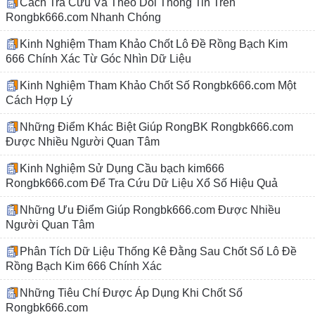
Cách Tra Cứu Và Theo Dõi Thông Tin Trên
Rongbk666.com Nhanh Chóng
Kinh Nghiệm Tham Khảo Chốt Lô Đề Rồng Bạch Kim
666 Chính Xác Từ Góc Nhìn Dữ Liệu
Kinh Nghiệm Tham Khảo Chốt Số Rongbk666.com Một
Cách Hợp Lý
Những Điểm Khác Biệt Giúp RongBK Rongbk666.com
Được Nhiều Người Quan Tâm
Kinh Nghiệm Sử Dụng Cầu bạch kim666
Rongbk666.com Để Tra Cứu Dữ Liệu Xổ Số Hiệu Quả
Những Ưu Điểm Giúp Rongbk666.com Được Nhiều
Người Quan Tâm
Phân Tích Dữ Liệu Thống Kê Đằng Sau Chốt Số Lô Đề
Rồng Bạch Kim 666 Chính Xác
Những Tiêu Chí Được Áp Dụng Khi Chốt Số
Rongbk666.com