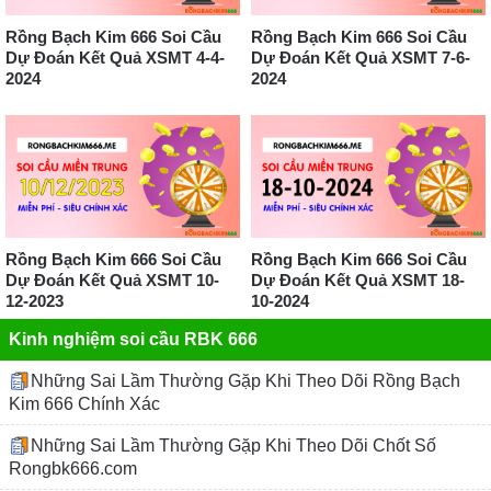
Rồng Bạch Kim 666 Soi Cầu
Rồng Bạch Kim 666 Soi Cầu
Dự Đoán Kết Quả XSMT 4-4-
Dự Đoán Kết Quả XSMT 7-6-
2024
2024
Rồng Bạch Kim 666 Soi Cầu
Rồng Bạch Kim 666 Soi Cầu
Dự Đoán Kết Quả XSMT 10-
Dự Đoán Kết Quả XSMT 18-
12-2023
10-2024
Kinh nghiệm soi cầu RBK 666
Những Sai Lầm Thường Gặp Khi Theo Dõi Rồng Bạch
Kim 666 Chính Xác
Những Sai Lầm Thường Gặp Khi Theo Dõi Chốt Số
Rongbk666.com