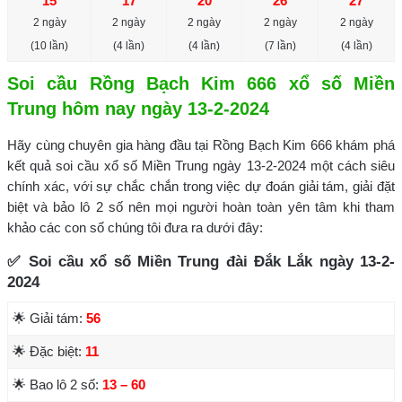
15
17
20
26
27
2 ngày
2 ngày
2 ngày
2 ngày
2 ngày
(10 lần)
(4 lần)
(4 lần)
(7 lần)
(4 lần)
Soi cầu Rồng Bạch Kim 666 xổ số Miền
Trung hôm nay ngày 13-2-2024
Hãy cùng chuyên gia hàng đầu tại Rồng Bạch Kim 666 khám phá
kết quả soi cầu xổ số Miền Trung ngày 13-2-2024 một cách siêu
chính xác, với sự chắc chắn trong việc dự đoán giải tám, giải đặt
biệt và bảo lô 2 số nên mọi người hoàn toàn yên tâm khi tham
khảo các con số chúng tôi đưa ra dưới đây:
✅ Soi cầu xổ số Miền Trung đài Đắk Lắk ngày 13-2-
2024
🌟 Giải tám:
56
🌟 Đặc biệt:
11
🌟 Bao lô 2 số:
13 – 60