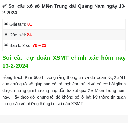
✅ Soi cầu xổ số Miền Trung đài Quảng Nam ngày 13-
2-2024
🌟 Giải tám:
01
🌟 Đặc biệt:
84
🌟 Bao lô 2 số:
76 – 23
Soi cầu dự đoán XSMT chính xác hôm nay
13-2-2024
Rồng Bạch Kim 666 hi vọng rằng thông tin và dự đoán KQXSMT
của chúng tôi sẽ giúp bạn có trải nghiệm thú vị và có cơ hội giành
được những giải thưởng hấp dẫn từ kết quả XS Miền Trung hôm
nay. Hãy theo dõi chúng tôi để không bỏ lỡ bất kỳ thông tin quan
trọng nào về những thông tin soi cầu XSMT.