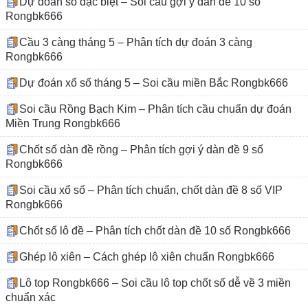
Dự đoán số đặc biệt – Soi cầu gợi ý dàn đề 10 số
Rongbk666
Cầu 3 càng tháng 5 – Phân tích dự đoán 3 càng
Rongbk666
Dự đoán xổ số tháng 5 – Soi cầu miền Bắc Rongbk666
Soi cầu Rồng Bạch Kim – Phân tích cầu chuẩn dự đoán
Miền Trung Rongbk666
Chốt số dàn đề rồng – Phân tích gợi ý dàn đề 9 số
Rongbk666
Soi cầu xổ số – Phân tích chuẩn, chốt dàn đề 8 số VIP
Rongbk666
Chốt số lô đề – Phân tích chốt dàn đề 10 số Rongbk666
Ghép lô xiên – Cách ghép lô xiên chuẩn Rongbk666
Lô top Rongbk666 – Soi cầu lô top chốt số dễ về 3 miền
chuẩn xác