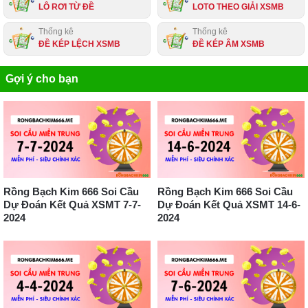
LÔ RƠI TỪ ĐỀ
LOTO THEO GIẢI XSMB
Thống kê
Thống kê
ĐỀ KÉP LỆCH XSMB
ĐỀ KÉP ÂM XSMB
Gợi ý cho bạn
Rồng Bạch Kim 666 Soi Cầu
Rồng Bạch Kim 666 Soi Cầu
Dự Đoán Kết Quả XSMT 7-7-
Dự Đoán Kết Quả XSMT 14-6-
2024
2024