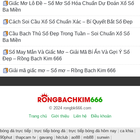
Giấc Mơ Lô Đề – Sổ Mơ Số Hóa Chuẩn Dự Đoán Xổ Số
Ba Miền
Cách Soi Cầu Xổ Số Chuẩn Xác – Bí Quyết Bắt Số Đẹp
Cầu Bạch Thủ Số Đẹp Trong Tuần – Soi Chuẩn Xổ Số
Ba Miền
Số May Mắn Và Giấc Mơ – Giải Mã Bí Ẩn Và Gợi Ý Số
Đẹp – Rồng Bạch Kim 666
Giải mã giấc mơ – Sổ mơ – Rồng Bạch Kim 666
© 2024 rongbk666.com
Trang chủ
Giới thiệu
Liên hệ
Điều khoản
bóng đá trực tiếp
|
trực tiếp bóng đá
|
trực tiếp bóng đá hôm nay
|
ca khia
|
90phut
|
thapcam tv
|
gavang
|
hitclub
|
ao88
|
mb88
|
sunwin
|